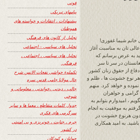
فوتی
پیامهای تبریکی
پیشنهادات ، انتقادات و خواسته های
هموطنان
تجلیل از کانون های فرهنگی
 خانم شیما غفوری!
تحلیل های سیاسی – اجتماعی
الی تان به مناسبت آغاز
 سایت ۲۴ ساعت ، باید به عرض برسانم که
تحلیل های سیاسی ، اجتماعی ،
افغانستان در سر تا سر
فرهنگی.
دفاع از حقوق زنان کشور
تکملهء حواشی نفحات الانس شرح
 هر نوع خشونت ها ، ظلم و
حال مولانا جامی قدس سره
نموده و خواهد کرد. منهم
جالب ، دیدنی ،خواندنی ، معلوماتی و
 گرامی و خواهران
شوخی
م ، امیدوارم بتوانم به
جدول کلمات متقاطع ، معما ها و سایر
رفتم به موفقیت به انجام
سرگرمی های فکری
 بدون هرنوع خشونت در
جرم ، جنایت ، خونریزی و بی امنیتی
اشید. به امید همکاری
در کشور
جوانان و کودکان