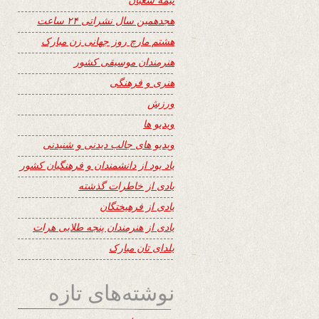
هجدهمین سال نشراتی ۲۴ ساعت
هشتم مارچ روز جهانی زن مبارک
هنرمندان موسیقی کشور
هنری و فرهنگی
ورزش
ویدیو ها
ویدیو های جالب دیدنی و شنیدنی
یاد بود از دانشمندان و فرهنگیان کشور
یادی از خاطرات گذشته
یادی از فرهیختگان
یادی از هنرمندان پنجه طلایی هرات
یلدای تان مبارک
نوشته‌های تازه