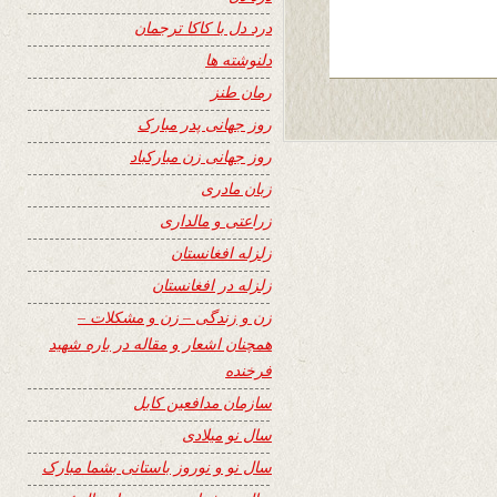
درد دل با کاکا ترجمان
دلنوشته ها
رمان طنز
روز جهانی پدر مبارک
روز جهانی زن مبارکباد
زبان مادری
زراعتی و مالداری
زلزله افغانستان
زلزله در افغانستان
زن و زندگی – زن و مشکلات –
همچنان اشعار و مقاله در باره شهید
فرخنده
سازمان مدافعین کابل
سال نو میلادی
سال نو و نوروز باستانی بشما مبارک