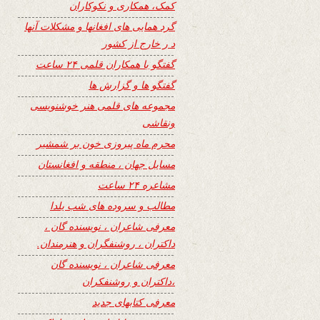
کمک، همکاری و نکوکاران
گرد همایی های افغانها و مشکلات آنها
د ر خارج از کشور
گفتگو با همکاران قلمی ۲۴ ساعت
گفتگو ها و گزارش ها
مجموعه های قلمی هنر خوشنویسی
ونقاشی
محرم ماه پیروزی خون بر شمشیر
مسایل جهان ، منطقه و افغانستان
مشاعره ۲۴ ساعت
مطالب و سروده های شب یلدا
معرفی شاعران ، نویسنده گان ،
داکتران ، روشنفگران و هنرمندان.
معرفی شاعران ، نویسنده گان
،داکتران و روشنفکران
معرفی کتابهای جدید