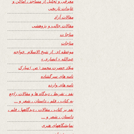
معرفی و تجلیل از مساجد ، اماکن و
عابدات تاریخی
مقالات آزاد
مقالات جالب و پژوهشی
مناجا ت
مناجات
موعظه ای از شیخ الاسلام خواجه
عبدالله « انصاری »
میلاد حضرت محمد ( ص ) مبارک
نامه های سرگشاده
نامه های وارده
نفد ، تقریظ ، دیدگاه ها و مقالات راجع
به کتاب ، فلم ، داستان ، شعر و …
نفد بر کتاب ، مقالات ، دیدگاهها ، فلم ،
داستان ، شعر و …
نمایشگاههای هنری
نیمه شعبان