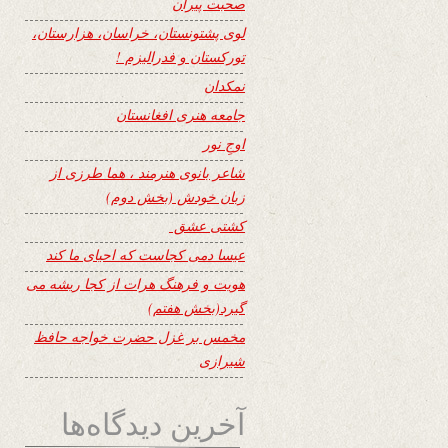
صحبت پیران
لوی پشتونستان، خراسان، هزارستان،
تورکستان و فدرالیزم !
نمکدان
جامعه هنری افغانستان
اوجِ نور
شاعر بانوی هنرمند ، هما طرزی از
زبان خودش (بخش دوم)
کشتی عشق
عیسا دمی کجاست که احیای ما کند
هویت و فرهنگ هرات از کجا ریشه می
گیرد(بخش هفتم)
مخمس بر غزل حضرت خواجه حافظ
شیرازی
آخرین دیدگاه‌ها