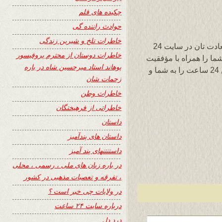
چکیده های قلم
حوادث راننده گی
خاطرات تلخ و شیرین زندگی
خواهر گرامی بانو غفوری عزیز از حضور با سعادت تان در سایت 24
خاطرات دوستان از محترم پروفیسور
ما را همراه با مؤفقیت
پوهاند استاد میرحسین شاه در باره
تمنا داشته و هشتمین بهار نشراتی سایت وزین 24 ساعت را به شما و
زحمات شان
خاطرات وطن
خاطراتی از فرهیختگان
داستان
داستان های پندآمیز
داستنتنهای پند آمیز
در باره زبان های ملی ، رسمی ، محلی
، تفرقه و تعصبات مذهبی در کشور
در ولایات چی خبر است ؟
درباره سایت ۲۴ ساعت
درد دل