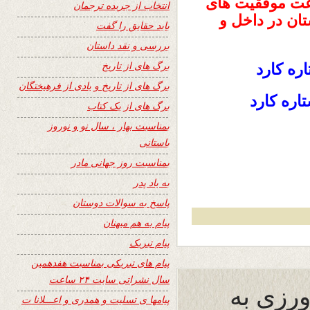
 دست اندرکاران سایت ۲۴ ساعت موفقیت های
انتخاب از جریده ترجمان
ان در داخل و
باید حقایق را گفت
بررسی و نقد داستان
برگ های از تاریخ
ره کارد
برگ های از تاریخ و یادی از فرهیختگان
اره کارد
برگ های از یک کتاب
بمناسبت بهار ، سال نو و نوروز
باستانی
بمناسبت روز جهانی مادر
به یاد پدر
پاسخ به سوالات دوستان
پیام به هم میهنان
پیام تبریک
پیام های تبریکی بمناسبت هفدهمین
سال نشراتی سایت ۲۴ ساعت
مهر ورزی به
پیامها ی تسلیت و همدری و اعـــلانا ت