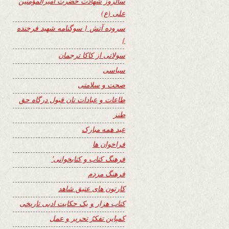
سالروز شهادت حضرت امیرالمؤمنین
علی (ع)
سروده آتش { سوگنامه شهید فرخنده
}
سولاتی از کاکا ترجمان
سیاسی
صحت و سلامتی
طاعات و عبادات تان قبول درگاه حق
طنز
عید همه مبارک
فراخوان ها
فرهنگ کتاب و کتابخوانی٬
فرهنگ مردم
کارتون های عتیق شاهد
کتاب هزار و یک حکایت ادبی تاریخی
کمپاین تفکرُ تحریر و عمل