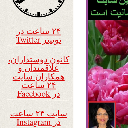
۲۴ ساعت در
توییتر Twitter
کانون دوستداران،
علاقمندان و
همکاران سایت
۲۴ ساعت
در Facebook
سایت ۲۴ ساعت
در Instagram