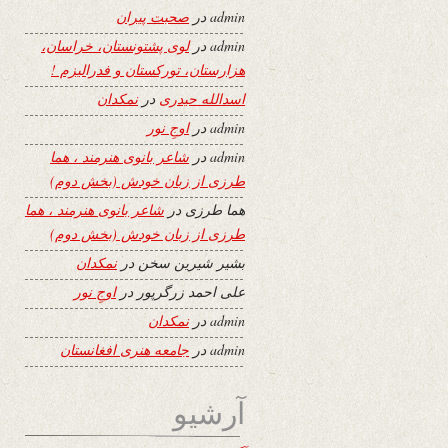
admin
در
صحبت پیران
admin
در
لوی پشتونستان، خراسان،
هزارستان، تورکستان و فدرالیزم !
اسدالله حیدری
در
نمکدان
admin
در
اوجِ نور
admin
در
شاعر بانوی هنرمند ، هما
طرزی از زبان خودش (بخش دوم)
هما طرزی
در
شاعر بانوی هنرمند ، هما
طرزی از زبان خودش (بخش دوم)
بشیر شیرین سخن
در
نمکدان
علی احمد زرگرپور
در
اوجِ نور
admin
در
نمکدان
admin
در
جامعه هنری افغانستان
آرشیو