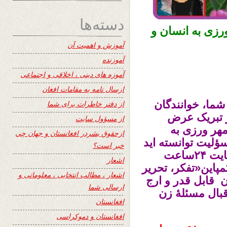
دسته‌ها
رزی به انسان و
آموزش و اهمیت آن
آموزنده
آموزه های دینی ، اخلاقی و اجتماعی
ارسال نامه به مقامات افغان
عت را برای شما، خوانندگان
از دفتر خاطرات برای شما
 تبریک عرض
از مسؤول سایت
هر ورزی به
ازحقوق بشردر افغانستان و جهان چی
سؤلیت توانسته اید
خبر است؟
تا علاقمندان تان را خوانندگان همیشگی سایت ۲۴ساعت
اشعار
پاین«تفکر، تحریر
اشعار ، مطالب انتخابی ، معلوماتی و
ن قابل قدر و ارج
ارسالی شما
قبال مسئلۀ زن
افغانستان
افغانستان و دموکراسی