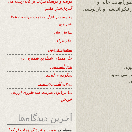
هویت و فرهنگ هرات از کجا ریشه می
ور! نهایت عالی و
گیرد(بخش هفتم)
 نیکو اندیشی و باز نویسی
مخمس بر غزل حضرت خواجه حافظ
شیرازی
ساحلِ جان
شامِ فراق
شصتِ عروس
حل معمای شطرنج شماره (۶)
بلای آسمانی
ید.
ن می نماید
شگوفه ى لبخند
.
روح و نَفْس چیست؟
شاعربانوی هنرمند،هما طرزی اززبان
خودش
آخرین دیدگاه‌ها
admin
در
هویت و فرهنگ هرات از کجا