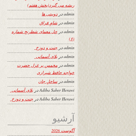
ریشه می گیرد(بخش هفتم)
admin
در
دوبیتی ها
admin
در
شامِ فراق
admin
در
حل معمای شطرنج شماره
(۶)
admin
در
جنت و دوزخ
admin
در
بلای آسمانی
admin
در
مخمس بر غزل حضرت
خواجه حافظ شیرازی
admin
در
ساحلِ جان
Adiba Saber Herawi
در
بلای آسمانی
Adiba Saber Herawi
در
جنت و دوزخ
آرشیو
آگوست 2026