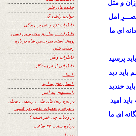
وزان و مثل
چکیده های قلم
صـــرِ امل
حوادث راننده گی
خاطرات تلخ و شیرین زندگی
انه ای ما
خاطرات دوستان از محترم پروفیسور
پوهاند استاد میرحسین شاه در باره
زحمات شان
خاطرات وطن
باید پرسید
خاطراتی از فرهیختگان
م باید دید
داستان
داستان های پندآمیز
باید خندید
داستنتنهای پند آمیز
 باید امید
در باره زبان های ملی ، رسمی ، محلی
، تفرقه و تعصبات مذهبی در کشور
یگانه ای ما
در ولایات چی خبر است ؟
درباره سایت ۲۴ ساعت
درد دل