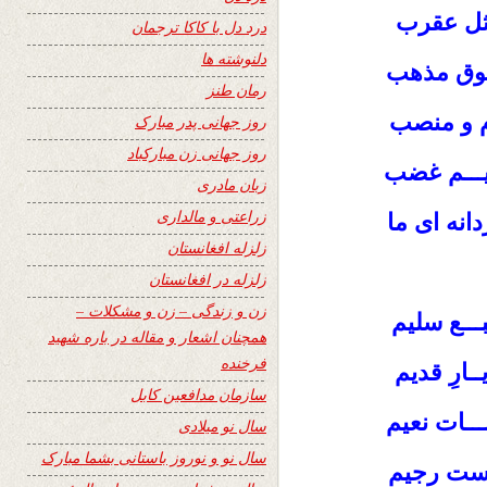
ثل عقرب
درد دل با کاکا ترجمان
دلنوشته ها
 شوق مذهب
رمان طنز
م و منصب
روز جهانی پدر مبارک
روز جهانی زن مبارکباد
یـــم غضب
زبان مادری
زراعتی و مالداری
دانه ای ما
زلزله افغانستان
زلزله در افغانستان
زن و زندگی – زن و مشکلات –
بـــع سلیم
همچنان اشعار و مقاله در باره شهید
فرخنده
ــارِ قدیم
سازمان مدافعین کابل
ــات نعیم
سال نو میلادی
سال نو و نوروز باستانی بشما مبارک
است رجیم