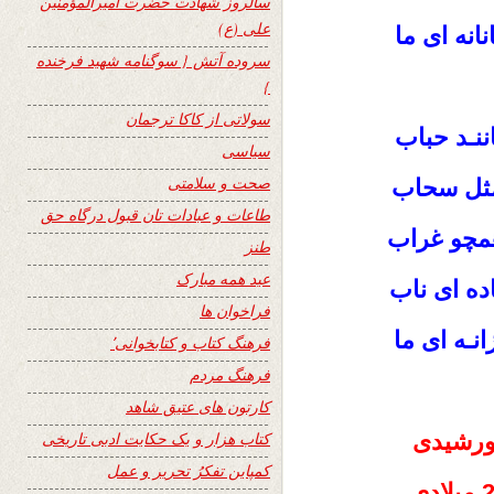
سالروز شهادت حضرت امیرالمؤمنین
علی (ع)
انانه ای ما
سروده آتش { سوگنامه شهید فرخنده
}
سولاتی از کاکا ترجمان
اننـد حباب
سیاسی
صحت و سلامتی
 مثل سحاب
طاعات و عبادات تان قبول درگاه حق
مچو غراب
طنز
عید همه مبارک
ـاده ای ناب
فراخوان ها
انـه ای ما
فرهنگ کتاب و کتابخوانی٬
فرهنگ مردم
کارتون های عتیق شاهد
کتاب هزار و یک حکایت ادبی تاریخی
کمپاین تفکرُ تحریر و عمل