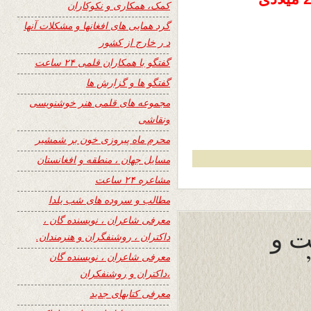
کمک، همکاری و نکوکاران
گرد همایی های افغانها و مشکلات آنها
د ر خارج از کشور
گفتگو با همکاران قلمی ۲۴ ساعت
گفتگو ها و گزارش ها
مجموعه های قلمی هنر خوشنویسی
ونقاشی
محرم ماه پیروزی خون بر شمشیر
مسایل جهان ، منطقه و افغانستان
مشاعره ۲۴ ساعت
مطالب و سروده های شب یلدا
معرفی شاعران ، نویسنده گان ،
ت و
داکتران ، روشنفگران و هنرمندان.
معرفی شاعران ، نویسنده گان
،داکتران و روشنفکران
معرفی کتابهای جدید