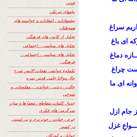
فوتی
پیامهای تبریکی
پیشنهادات ، انتقادات و خواسته های
داریم سراغ
هموطنان
تجلیل از کانون های فرهنگی
ه ای باغ
تحلیل های سیاسی – اجتماعی
ــازه دماغ
تحلیل های سیاسی ، اجتماعی ،
فرهنگی.
است چراغ
تکملهء حواشی نفحات الانس شرح
حال مولانا جامی قدس سره
وانه ای ما
جالب ، دیدنی ،خواندنی ، معلوماتی و
شوخی
جدول کلمات متقاطع ، معما ها و سایر
سرگرمی های فکری
ز جام ازل
جرم ، جنایت ، خونریزی و بی امنیتی
ـــواعِ غزل
در کشور
جوانان و کودکان