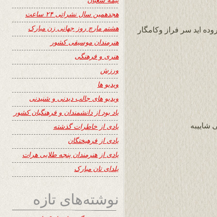
هجدهمین سال نشراتی ۲۴ ساعت
هشتم مارچ روز جهانی زن مبارک
ده ايد سر فراز وكامگار
هنرمندان موسیقی کشور
هنری و فرهنگی
ورزش
ویدیو ها
ویدیو های جالب دیدنی و شنیدنی
یاد بود از دانشمندان و فرهنگیان کشور
 شاییبه
یادی از خاطرات گذشته
یادی از فرهیختگان
یادی از هنرمندان پنجه طلایی هرات
یلدای تان مبارک
نوشته‌های تازه