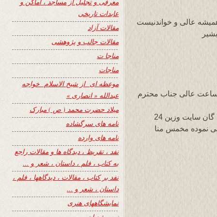
معرفی و تجلیل از مساجد ، اماکن و
عابدات تاریخی
 همیشه عالی و خواندنیست
مقالات آزاد
بشیر
مقالات جالب و پژوهشی
مناجا ت
مناجات
موعظه ای از شیخ الاسلام خواجه
د به رهبر خردمند سایت وزین و شهیر 24 ساعت عالی جناب محترم
عبدالله « انصاری »
میلاد حضرت محمد ( ص ) مبارک
از لطف مستدام شما، هیئت تحریر و تیم خبره گان سایت وزین 24
نامه های سرگشاده
ی نموده مخمس منا
نامه های وارده
نفد ، تقریظ ، دیدگاه ها و مقالات راجع
به کتاب ، فلم ، داستان ، شعر و …
نفد بر کتاب ، مقالات ، دیدگاهها ، فلم ،
داستان ، شعر و …
نمایشگاههای هنری
نیمه شعبان