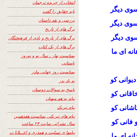
انتخاب از جریده ترجمان
سوی دیگر
باید حقایق را گفت
بررسی و نقد داستان
 سوی دیگر
برگ های از تاریخ
 سوی دیگر
برگ های از تاریخ و یادی از فرهیختگان
برگ های از یک کتاب
انه ای ما
بمناسبت بهار ، سال نو و نوروز
باستانی
بمناسبت روز جهانی مادر
دیوانی کو
به یاد پدر
پاسخ به سوالات دوستان
اقانی کو
پیام به هم میهنان
اشانی کو
پیام تبریک
پیام های تبریکی بمناسبت هفدهمین
 فانی کو
سال نشراتی سایت ۲۴ ساعت
پیامها ی تسلیت و همدری و اعـــلانا ت
نه ای ما