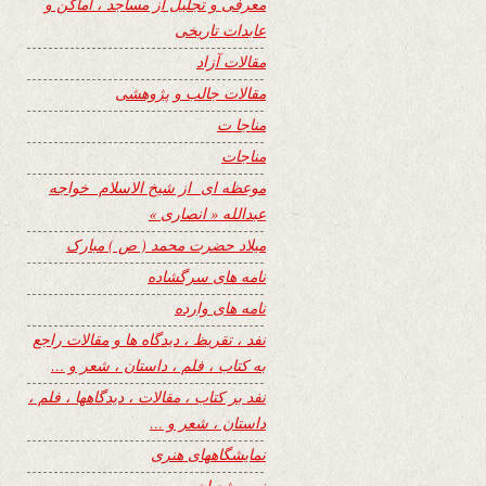
معرفی و تجلیل از مساجد ، اماکن و
عابدات تاریخی
مقالات آزاد
مقالات جالب و پژوهشی
مناجا ت
مناجات
موعظه ای از شیخ الاسلام خواجه
عبدالله « انصاری »
میلاد حضرت محمد ( ص ) مبارک
نامه های سرگشاده
نامه های وارده
نفد ، تقریظ ، دیدگاه ها و مقالات راجع
به کتاب ، فلم ، داستان ، شعر و …
نفد بر کتاب ، مقالات ، دیدگاهها ، فلم ،
داستان ، شعر و …
نمایشگاههای هنری
نیمه شعبان