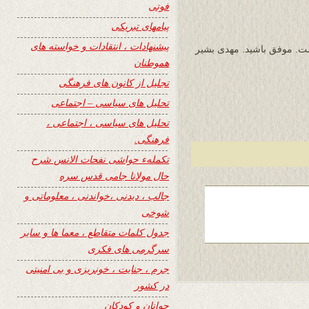
فوتی
پیامهای تبریکی
پیشنهادات ، انتقادات و خواسته های
یست. موفق باشید. مهدی بشیر
هموطنان
تجلیل از کانون های فرهنگی
تحلیل های سیاسی – اجتماعی
تحلیل های سیاسی ، اجتماعی ،
فرهنگی.
تکملهء حواشی نفحات الانس شرح
حال مولانا جامی قدس سره
جالب ، دیدنی ،خواندنی ، معلوماتی و
شوخی
جدول کلمات متقاطع ، معما ها و سایر
سرگرمی های فکری
جرم ، جنایت ، خونریزی و بی امنیتی
در کشور
جوانان و کودکان