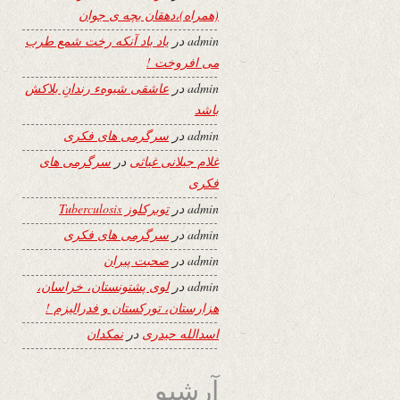
(همراه)،دهقان بچه ی جوان
admin
در
یاد باد آنکه رخت شمع طرب
می افروخت !
admin
در
عاشقی شیوهء رندانِ بلاکش
باشد
admin
در
سرگرمی های فکری
غلام جیلانی غیاثی
در
سرگرمی های
فکری
admin
در
توبرکلوز Tuberculosis
admin
در
سرگرمی های فکری
admin
در
صحبت پیران
admin
در
لوی پشتونستان، خراسان،
هزارستان، تورکستان و فدرالیزم !
اسدالله حیدری
در
نمکدان
آرشیو