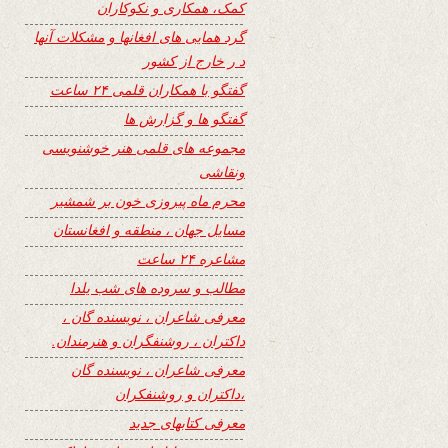
کمک، همکاری و نکوکاران
گرد همایی های افغانها و مشکلات آنها
د ر خارج از کشور
گفتگو با همکاران قلمی ۲۴ ساعت
گفتگو ها و گزارش ها
مجموعه های قلمی هنر خوشنویسی
ونقاشی
محرم ماه پیروزی خون بر شمشیر
مسایل جهان ، منطقه و افغانستان
مشاعره ۲۴ ساعت
مطالب و سروده های شب یلدا
معرفی شاعران ، نویسنده گان ،
داکتران ، روشنفگران و هنرمندان.
معرفی شاعران ، نویسنده گان
،داکتران و روشنفکران
معرفی کتابهای جدید