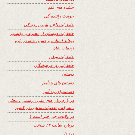
چکیده های قلم
حوادث راننده گی
خاطرات تلخ و شیرین زندگی
خاطرات دوستان از محترم پروفیسور
پوهاند استاد میرحسین شاه در باره
زحمات شان
خاطرات وطن
خاطراتی از فرهیختگان
داستان
داستان های پندآمیز
داستنتنهای پند آمیز
در باره زبان های ملی ، رسمی ، محلی
، تفرقه و تعصبات مذهبی در کشور
در ولایات چی خبر است ؟
درباره سایت ۲۴ ساعت
درد دل