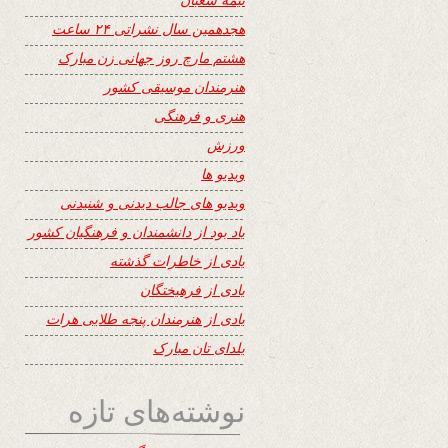
هجدهمین سال نشراتی ۲۴ ساعت
هشتم مارچ روز جهانی زن مبارک
هنرمندان موسیقی کشور
هنری و فرهنگی
ورزش
ویدیو ها
ویدیو های جالب دیدنی و شنیدنی
یاد بود از دانشمندان و فرهنگیان کشور
یادی از خاطرات گذشته
یادی از فرهیختگان
یادی از هنرمندان پنجه طلایی هرات
یلدای تان مبارک
نوشته‌های تازه