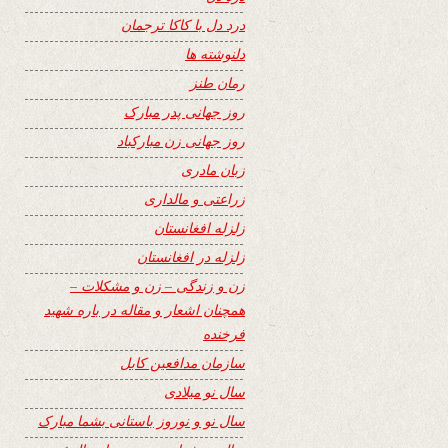
درد دل با کاکا ترجمان
دلنوشته ها
رمان طنز
روز جهانی پدر مبارک
روز جهانی زن مبارکباد
زبان مادری
زراعتی و مالداری
زلزله افغانستان
زلزله در افغانستان
زن و زندگی – زن و مشکلات –
همچنان اشعار و مقاله در باره شهید
فرخنده
سازمان مدافعین کابل
سال نو میلادی
سال نو و نوروز باستانی بشما مبارک