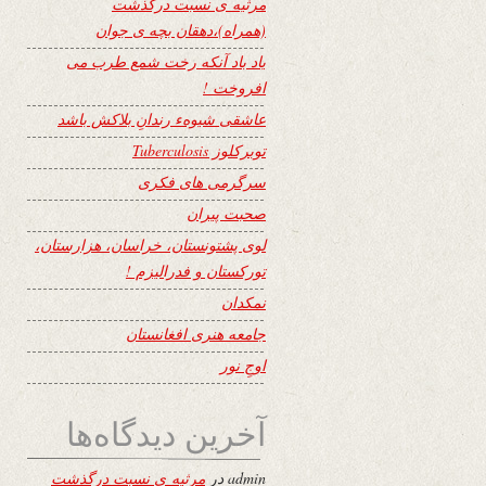
مرثیه ی نسبت درگذشت
(همراه)،دهقان بچه ی جوان
یاد باد آنکه رخت شمع طرب می
افروخت !
عاشقی شیوهء رندانِ بلاکش باشد
توبرکلوز Tuberculosis
سرگرمی های فکری
صحبت پیران
لوی پشتونستان، خراسان، هزارستان،
تورکستان و فدرالیزم !
نمکدان
جامعه هنری افغانستان
اوجِ نور
آخرین دیدگاه‌ها
admin
در
مرثیه ی نسبت درگذشت