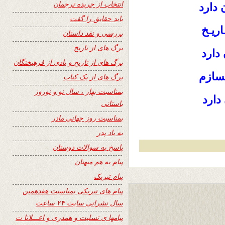
انتخاب از جریده ترجمان
 دارد
باید حقایق را گفت
اریـخ
بررسی و نقد داستان
برگ های از تاریخ
دارد
برگ های از تاریخ و یادی از فرهیختگان
سازم
برگ های از یک کتاب
بمناسبت بهار ، سال نو و نوروز
دارد
باستانی
بمناسبت روز جهانی مادر
به یاد پدر
پاسخ به سوالات دوستان
پیام به هم میهنان
پیام تبریک
پیام های تبریکی بمناسبت هفدهمین
سال نشراتی سایت ۲۴ ساعت
پیامها ی تسلیت و همدری و اعـــلانا ت