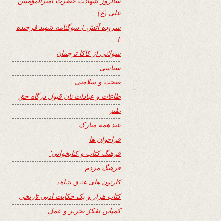
سالروز شهادت حضرت امیرالمؤمنین
علی (ع)
سروده آتش { سوگنامه شهید فرخنده
}
سولاتی از کاکا ترجمان
سیاسی
صحت و سلامتی
طاعات و عبادات تان قبول درگاه حق
طنز
عید همه مبارک
فراخوان ها
فرهنگ کتاب و کتابخوانی٬
فرهنگ مردم
کارتون های عتیق شاهد
کتاب هزار و یک حکایت ادبی تاریخی
کمپاین تفکرُ تحریر و عمل