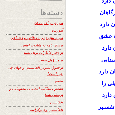
 دارد
دسته‌ها
گاهان
آموزش و اهمیت آن
ن دارد
آموزنده
ۀ عشق
آموزه های دینی ، اخلاقی و اجتماعی
ارسال نامه به مقامات افغان
 دارد
از دفتر خاطرات برای شما
دایی
از مسؤول سایت
ازحقوق بشردر افغانستان و جهان چی
ن دارد
خبر است؟
اشعار
لی را
اشعار ، مطالب انتخابی ، معلوماتی و
دارد
ارسالی شما
افغانستان
تفسـیر
افغانستان و دموکراسی