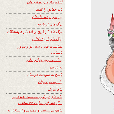
انتخاب از جریده ترجمان
باید حقایق را گفت
بررسی و نقد داستان
برگ های از تاریخ
برگ های از تاریخ و یادی از فرهیختگان
برگ های از یک کتاب
بمناسبت بهار ، سال نو و نوروز
باستانی
بمناسبت روز جهانی مادر
به یاد پدر
پاسخ به سوالات دوستان
پیام به هم میهنان
پیام تبریک
پیام های تبریکی بمناسبت هفدهمین
سال نشراتی سایت ۲۴ ساعت
پیامها ی تسلیت و همدری و اعـــلانا ت