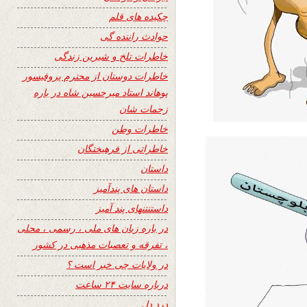
چکیده های قلم
حوادث راننده گی
خاطرات تلخ و شیرین زندگی
خاطرات دوستان از محترم پروفیسور
پوهاند استاد میرحسین شاه در باره
زحمات شان
خاطرات وطن
خاطراتی از فرهیختگان
داستان
داستان های پندآمیز
داستنتنهای پند آمیز
در باره زبان های ملی ، رسمی ، محلی
، تفرقه و تعصبات مذهبی در کشور
در ولایات چی خبر است ؟
درباره سایت ۲۴ ساعت
درد دل