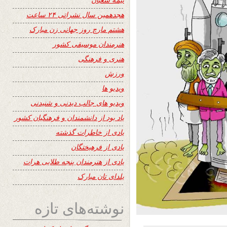
هجدهمین سال نشراتی ۲۴ ساعت
هشتم مارچ روز جهانی زن مبارک
هنرمندان موسیقی کشور
هنری و فرهنگی
ورزش
ویدیو ها
ویدیو های جالب دیدنی و شنیدنی
یاد بود از دانشمندان و فرهنگیان کشور
یادی از خاطرات گذشته
یادی از فرهیختگان
یادی از هنرمندان پنجه طلایی هرات
یلدای تان مبارک
نوشته‌های تازه