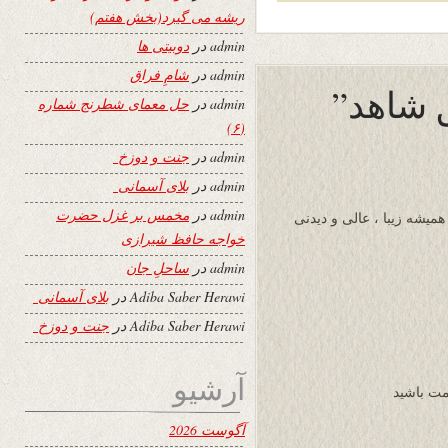
ریشه می گیرد(بخش هفتم)
admin
در
دوبیتی ها
admin
در
شامِ فراق
admin
در
حل معمای شطرنج شماره
(۶)
admin
در
جنت و دوزخ
admin
در
بلای آسمانی
admin
در
مخمس بر غزل حضرت
میشه زیبا ، عالی و دیدنی
خواجه حافظ شیرازی
admin
در
ساحلِ جان
Adiba Saber Herawi
در
بلای آسمانی
Adiba Saber Herawi
در
جنت و دوزخ
آرشیو
ت باشيد
آگوست 2026