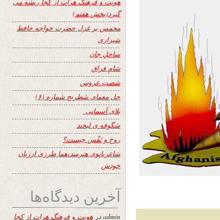
هویت و فرهنگ هرات از کجا ریشه می
گیرد(بخش هفتم)
مخمس بر غزل حضرت خواجه حافظ
شیرازی
ساحلِ جان
شامِ فراق
شصتِ عروس
حل معمای شطرنج شماره (۶)
بلای آسمانی
شگوفه ى لبخند
روح و نَفْس چیست؟
شاعربانوی هنرمند،هما طرزی اززبان
خودش
آخرین دیدگاه‌ها
admin
در
هویت و فرهنگ هرات از کجا