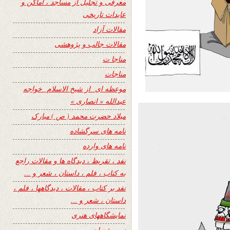
معرفی و تجلیل از مساجد ، اماکن و
عابدات تاریخی
مقالات آزاد
مقالات جالب و پژوهشی
مناجا ت
مناجات
موعظه ای از شیخ الاسلام خواجه
عبدالله « انصاری »
میلاد حضرت محمد ( ص ) مبارک
نامه های سرگشاده
نامه های وارده
نفد ، تقریظ ، دیدگاه ها و مقالات راجع
به کتاب ، فلم ، داستان ، شعر و …
نفد بر کتاب ، مقالات ، دیدگاهها ، فلم ،
داستان ، شعر و …
نمایشگاههای هنری
نیمه شعبان