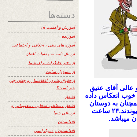
دسته‌ها
آموزش و اهمیت آن
آموزنده
آموزه های دینی ، اخلاقی و اجتماعی
ارسال نامه به مقامات افغان
از دفتر خاطرات برای شما
از مسؤول سایت
ازحقوق بشردر افغانستان و جهان چی
و عالی آقای عتیق
خبر است؟
 خوب انعکاس داده
اشعار
را همچنان به دوستان
اشعار ، مطالب انتخابی ، معلوماتی و
تان ایمیل کنید تا آنها هم به ۲۴ ساعت بپیوندند.۲۴ ساعت
ارسالی شما
 میباشد.
افغانستان
افغانستان و دموکراسی