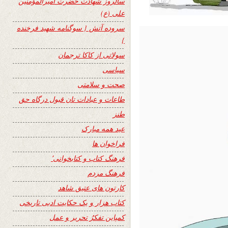
سالروز شهادت حضرت امیرالمؤمنین
علی (ع)
سروده آتش { سوگنامه شهید فرخنده
}
سولاتی از کاکا ترجمان
سیاسی
صحت و سلامتی
طاعات و عبادات تان قبول درگاه حق
طنز
عید همه مبارک
فراخوان ها
فرهنگ کتاب و کتابخوانی٬
فرهنگ مردم
کارتون های عتیق شاهد
کتاب هزار و یک حکایت ادبی تاریخی
کمپاین تفکرُ تحریر و عمل