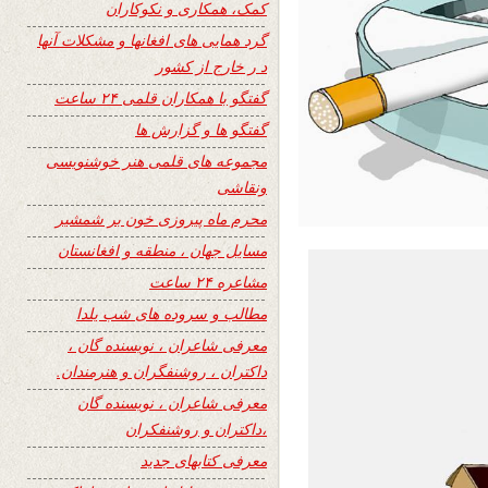
کمک، همکاری و نکوکاران
گرد همایی های افغانها و مشکلات آنها
د ر خارج از کشور
گفتگو با همکاران قلمی ۲۴ ساعت
گفتگو ها و گزارش ها
مجموعه های قلمی هنر خوشنویسی
ونقاشی
محرم ماه پیروزی خون بر شمشیر
مسایل جهان ، منطقه و افغانستان
مشاعره ۲۴ ساعت
مطالب و سروده های شب یلدا
معرفی شاعران ، نویسنده گان ،
داکتران ، روشنفگران و هنرمندان.
معرفی شاعران ، نویسنده گان
،داکتران و روشنفکران
معرفی کتابهای جدید