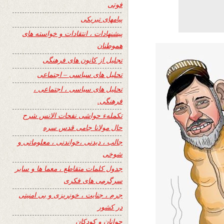
فوتی
پیامهای تبریکی
پیشنهادات ، انتقادات و خواسته های
هموطنان
تجلیل از کانون های فرهنگی
تحلیل های سیاسی – اجتماعی
تحلیل های سیاسی ، اجتماعی ،
فرهنگی.
تکملهء حواشی نفحات الانس شرح
حال مولانا جامی قدس سره
جالب ، دیدنی ،خواندنی ، معلوماتی و
شوخی
جدول کلمات متقاطع ، معما ها و سایر
سرگرمی های فکری
جرم ، جنایت ، خونریزی و بی امنیتی
در کشور
جوانان و کودکان