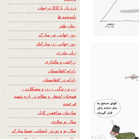
درد دل با کاکا ترجمان
دلنوشته ها
رمان طنز
روز جهانی پدر مبارک
روز جهانی زن مبارکباد
زبان مادری
زراعتی و مالداری
زلزله افغانستان
زلزله در افغانستان
زن و زندگی – زن و مشکلات –
همچنان اشعار و مقاله در باره شهید
فرخنده
سازمان مدافعین کابل
سال نو میلادی
سال نو و نوروز باستانی بشما مبارک