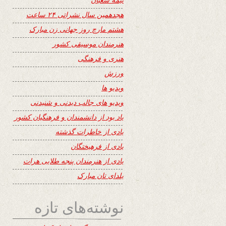
هجدهمین سال نشراتی ۲۴ ساعت
هشتم مارچ روز جهانی زن مبارک
هنرمندان موسیقی کشور
هنری و فرهنگی
ورزش
ویدیو ها
ویدیو های جالب دیدنی و شنیدنی
یاد بود از دانشمندان و فرهنگیان کشور
یادی از خاطرات گذشته
یادی از فرهیختگان
یادی از هنرمندان پنجه طلایی هرات
یلدای تان مبارک
نوشته‌های تازه