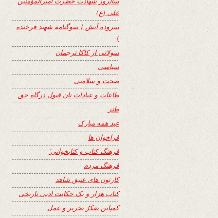
سالروز شهادت حضرت امیرالمؤمنین
علی (ع)
سروده آتش { سوگنامه شهید فرخنده
}
سولاتی از کاکا ترجمان
سیاسی
صحت و سلامتی
طاعات و عبادات تان قبول درگاه حق
طنز
عید همه مبارک
فراخوان ها
فرهنگ کتاب و کتابخوانی٬
فرهنگ مردم
کارتون های عتیق شاهد
کتاب هزار و یک حکایت ادبی تاریخی
کمپاین تفکرُ تحریر و عمل