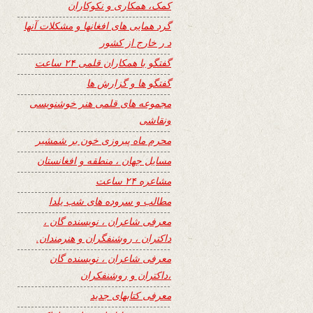
کمک، همکاری و نکوکاران
گرد همایی های افغانها و مشکلات آنها
د ر خارج از کشور
گفتگو با همکاران قلمی ۲۴ ساعت
گفتگو ها و گزارش ها
مجموعه های قلمی هنر خوشنویسی
ونقاشی
محرم ماه پیروزی خون بر شمشیر
مسایل جهان ، منطقه و افغانستان
مشاعره ۲۴ ساعت
مطالب و سروده های شب یلدا
معرفی شاعران ، نویسنده گان ،
داکتران ، روشنفگران و هنرمندان.
معرفی شاعران ، نویسنده گان
،داکتران و روشنفکران
معرفی کتابهای جدید