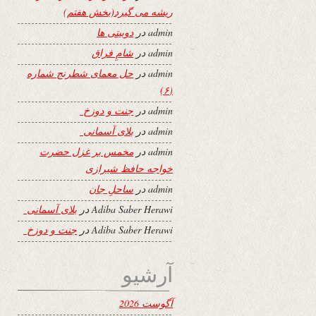
ریشه می گیرد(بخش هفتم)
admin
در
دوبیتی ها
admin
در
شامِ فراق
admin
در
حل معمای شطرنج شماره
(۶)
admin
در
جنت و دوزخ
admin
در
بلای آسمانی
admin
در
مخمس بر غزل حضرت
خواجه حافظ شیرازی
admin
در
ساحلِ جان
Adiba Saber Herawi
در
بلای آسمانی
Adiba Saber Herawi
در
جنت و دوزخ
آرشیو
آگوست 2026