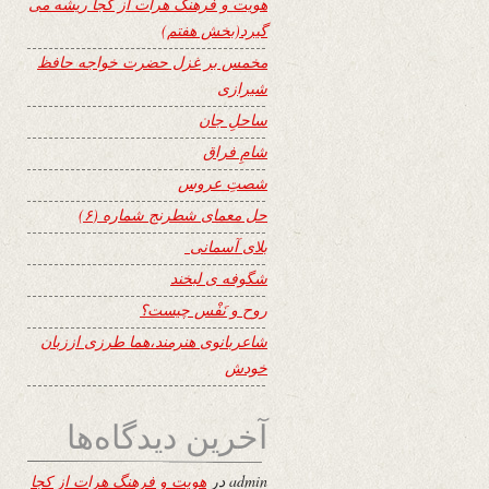
هویت و فرهنگ هرات از کجا ریشه می
گیرد(بخش هفتم)
مخمس بر غزل حضرت خواجه حافظ
شیرازی
ساحلِ جان
شامِ فراق
شصتِ عروس
حل معمای شطرنج شماره (۶)
بلای آسمانی
شگوفه ى لبخند
روح و نَفْس چیست؟
شاعربانوی هنرمند،هما طرزی اززبان
خودش
آخرین دیدگاه‌ها
admin
در
هویت و فرهنگ هرات از کجا