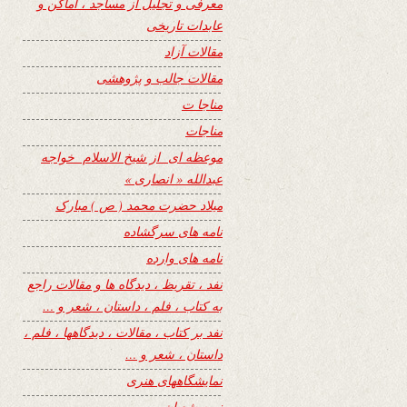
معرفی و تجلیل از مساجد ، اماکن و
عابدات تاریخی
مقالات آزاد
مقالات جالب و پژوهشی
مناجا ت
مناجات
موعظه ای از شیخ الاسلام خواجه
عبدالله « انصاری »
میلاد حضرت محمد ( ص ) مبارک
نامه های سرگشاده
نامه های وارده
نفد ، تقریظ ، دیدگاه ها و مقالات راجع
به کتاب ، فلم ، داستان ، شعر و …
نفد بر کتاب ، مقالات ، دیدگاهها ، فلم ،
داستان ، شعر و …
نمایشگاههای هنری
نیمه شعبان