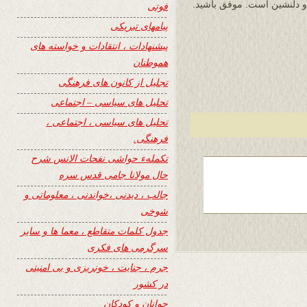
و دلنشین است. موفق باشید.
فوتی
پیامهای تبریکی
پیشنهادات ، انتقادات و خواسته های
هموطنان
تجلیل از کانون های فرهنگی
تحلیل های سیاسی – اجتماعی
تحلیل های سیاسی ، اجتماعی ،
فرهنگی.
تکملهء حواشی نفحات الانس شرح
حال مولانا جامی قدس سره
جالب ، دیدنی ،خواندنی ، معلوماتی و
شوخی
جدول کلمات متقاطع ، معما ها و سایر
سرگرمی های فکری
جرم ، جنایت ، خونریزی و بی امنیتی
در کشور
جوانان و کودکان