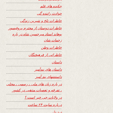
چکیده های قلم
حوادث راننده گی
خاطرات تلخ و شیرین زندگی
خاطرات دوستان از محترم پروفیسور
پوهاند استاد میرحسین شاه در باره
زحمات شان
خاطرات وطن
خاطراتی از فرهیختگان
داستان
داستان های پندآمیز
داستنتنهای پند آمیز
در باره زبان های ملی ، رسمی ، محلی
، تفرقه و تعصبات مذهبی در کشور
در ولایات چی خبر است ؟
درباره سایت ۲۴ ساعت
درد دل