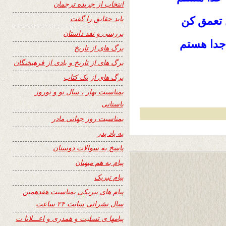
انتخاب از جریده ترجمان
باید حقایق را گفت
 تعمق کن
بررسی و نقد داستان
 جدا هستم
برگ های از تاریخ
برگ های از تاریخ و یادی از فرهیختگان
برگ های از یک کتاب
بمناسبت بهار ، سال نو و نوروز
باستانی
بمناسبت روز جهانی مادر
به یاد پدر
پاسخ به سوالات دوستان
پیام به هم میهنان
پیام تبریک
پیام های تبریکی بمناسبت هفدهمین
سال نشراتی سایت ۲۴ ساعت
پیامها ی تسلیت و همدری و اعـــلانا ت