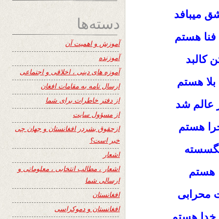
ق میبافد
دسته‌ها
 فنا هستم
آموزش و اهمیت آن
آموزنده
ن کالبد
آموزه های دینی ، اخلاقی و اجتماعی
 بلا هستم
ارسال نامه به مقامات افغان
از دفتر خاطرات برای شما
ر عالم شد
از مسؤول سایت
جرا هستم
ازحقوق بشردر افغانستان و جهان چی
خبر است؟
 بگسسته
اشعار
اشعار ، مطالب انتخابی ، معلوماتی و
ا هستم
ارسالی شما
ت محرابی
افغانستان
افغانستان و دموکراسی
 خدا هستم