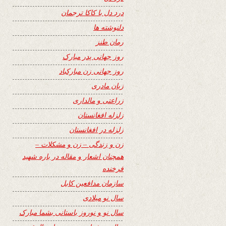
درد دل با کاکا ترجمان
دلنوشته ها
رمان طنز
روز جهانی پدر مبارک
روز جهانی زن مبارکباد
زبان مادری
زراعتی و مالداری
زلزله افغانستان
زلزله در افغانستان
زن و زندگی – زن و مشکلات –
همچنان اشعار و مقاله در باره شهید
فرخنده
سازمان مدافعین کابل
سال نو میلادی
سال نو و نوروز باستانی بشما مبارک