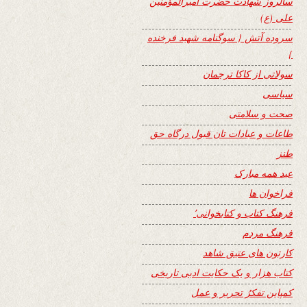
سالروز شهادت حضرت امیرالمؤمنین
علی (ع)
سروده آتش { سوگنامه شهید فرخنده
}
سولاتی از کاکا ترجمان
سیاسی
صحت و سلامتی
طاعات و عبادات تان قبول درگاه حق
طنز
عید همه مبارک
فراخوان ها
فرهنگ کتاب و کتابخوانی٬
فرهنگ مردم
کارتون های عتیق شاهد
کتاب هزار و یک حکایت ادبی تاریخی
کمپاین تفکرُ تحریر و عمل