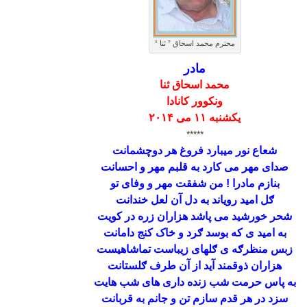
محترم محمد اسحاق ” ثنا “
مادر
محمد اسحاق ثنا
ونکوور کانادا
یکشنبه ۱۱ می ۲۰۱۴
*****
شعاع نور میبارد فروغ هر دوچشمانت
صدای مهر می کارد به قلبم مهر و احسانت
بنازم مادرا ! من شفقت مهر و وفای تو
ګل امید رویاند به دل آن لعل خندانت
شحر خورشید می پاشد هزاران زره در کویت
به امید ی که بوسد ګرد و خاک کنج دامانت
زبس منظرګه ی ګلهای زیباست تماشاهیست
هزاران ذوقمند آيد از آن طرف ګلستانت
به پاس حرمت شب زنده داری های شب هایت
سزد در هر قدم سازم تن و جانم به قربانت