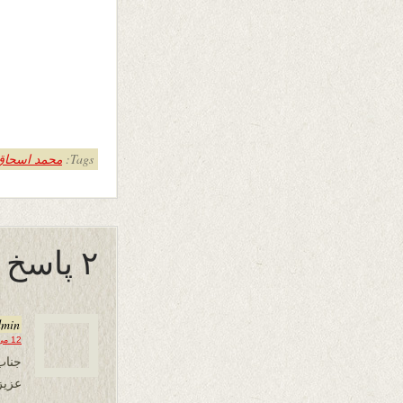
Tags:
محمد اسحاق "
۲ پاسخ به “مادر”
dmin
12 می 2014 در 06:36
جناب 
عزیز