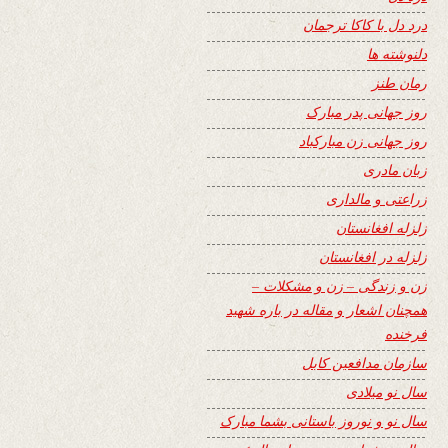
درد دل با کاکا ترجمان
دلنوشته ها
رمان طنز
روز جهانی پدر مبارک
روز جهانی زن مبارکباد
زبان مادری
زراعتی و مالداری
زلزله افغانستان
زلزله در افغانستان
زن و زندگی – زن و مشکلات –
همچنان اشعار و مقاله در باره شهید
فرخنده
سازمان مدافعین کابل
سال نو میلادی
سال نو و نوروز باستانی بشما مبارک