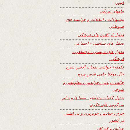
فوتی
پیامهای تبریکی
پیشنهادات ، انتقادات و خواسته های
هموطنان
تجلیل از کانون های فرهنگی
تحلیل های سیاسی – اجتماعی
تحلیل های سیاسی ، اجتماعی ،
فرهنگی.
تکملهء حواشی نفحات الانس شرح
حال مولانا جامی قدس سره
جالب ، دیدنی ،خواندنی ، معلوماتی و
شوخی
جدول کلمات متقاطع ، معما ها و سایر
سرگرمی های فکری
جرم ، جنایت ، خونریزی و بی امنیتی
در کشور
جوانان و کودکان