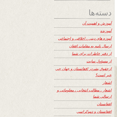
دسته‌ها
آموزش و اهمیت آن
آموزنده
آموزه های دینی ، اخلاقی و اجتماعی
ارسال نامه به مقامات افغان
از دفتر خاطرات برای شما
از مسؤول سایت
ازحقوق بشردر افغانستان و جهان چی
خبر است؟
اشعار
اشعار ، مطالب انتخابی ، معلوماتی و
ارسالی شما
افغانستان
افغانستان و دموکراسی