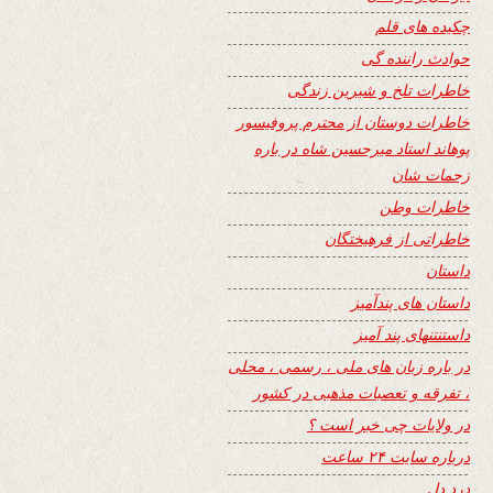
چکیده های قلم
حوادث راننده گی
خاطرات تلخ و شیرین زندگی
خاطرات دوستان از محترم پروفیسور
پوهاند استاد میرحسین شاه در باره
زحمات شان
خاطرات وطن
خاطراتی از فرهیختگان
داستان
داستان های پندآمیز
داستنتنهای پند آمیز
در باره زبان های ملی ، رسمی ، محلی
، تفرقه و تعصبات مذهبی در کشور
در ولایات چی خبر است ؟
درباره سایت ۲۴ ساعت
درد دل