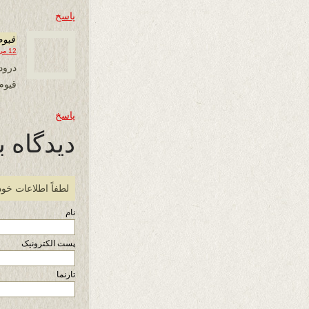
پاسخ
قیوم
12 می 2014 در 16:20
درود 
قیوم
پاسخ
دیدگاه ب
لطفاً اطلاعات خود
نام
پست الکترونیک
تارنما