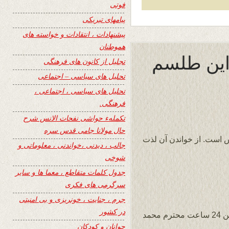
فوتی
پیامهای تبریکی
پیشنهادات ، انتقادات و خواسته های
هموطنان
 این طلسم
تجلیل از کانون های فرهنگی
تحلیل های سیاسی – اجتماعی
تحلیل های سیاسی ، اجتماعی ،
فرهنگی.
تکملهء حواشی نفحات الانس شرح
حال مولانا جامی قدس سره
س است. از خواندن آن لذت
جالب ، دیدنی ،خواندنی ، معلوماتی و
شوخی
جدول کلمات متقاطع ، معما ها و سایر
سرگرمی های فکری
جرم ، جنایت ، خونریزی و بی امنیتی
در کشور
دورد به استاد بزرگوار رهبر خردمند سایت وزین 24 ساعت محترم محمد
جوانان و کودکان