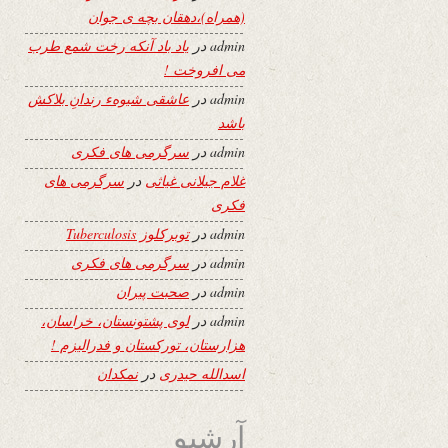
(همراه)،دهقان بچه ی جوان
admin
در
یاد باد آنکه رخت شمع طرب
می افروخت !
admin
در
عاشقی شیوهء رندانِ بلاکش
باشد
admin
در
سرگرمی های فکری
غلام جیلانی غیاثی
در
سرگرمی های
فکری
admin
در
توبرکلوز Tuberculosis
admin
در
سرگرمی های فکری
admin
در
صحبت پیران
admin
در
لوی پشتونستان، خراسان،
هزارستان، تورکستان و فدرالیزم !
اسدالله حیدری
در
نمکدان
آرشیو