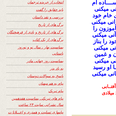
ــــاده ام
انتخاب از جریده ترجمان
نی میکنی
باید حقایق را گفت
ی خام خود
بررسی و نقد داستان
ترانی میکنی
برگ های از تاریخ
موزون را
برگ های از تاریخ و یادی از فرهیختگان
 آنی میکنی
برگ های از یک کتاب
 را بناز
نی میکنی
بمناسبت بهار ، سال نو و نوروز
باستانی
 و غمین
انی میکنی
بمناسبت روز جهانی مادر
ـا او رسید
به یاد پدر
نی میکنی
پاسخ به سوالات دوستان
پیام به هم میهنان
پیام تبریک
پیام های تبریکی بمناسبت هفدهمین
سال نشراتی سایت ۲۴ ساعت
پیامها ی تسلیت و همدری و اعـــلانا ت