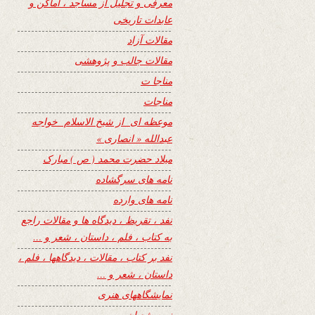
معرفی و تجلیل از مساجد ، اماکن و
عابدات تاریخی
مقالات آزاد
مقالات جالب و پژوهشی
مناجا ت
مناجات
موعظه ای از شیخ الاسلام خواجه
عبدالله « انصاری »
میلاد حضرت محمد ( ص ) مبارک
نامه های سرگشاده
نامه های وارده
نفد ، تقریظ ، دیدگاه ها و مقالات راجع
به کتاب ، فلم ، داستان ، شعر و …
نفد بر کتاب ، مقالات ، دیدگاهها ، فلم ،
داستان ، شعر و …
نمایشگاههای هنری
نیمه شعبان