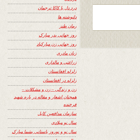
درد دل با کاکا ترجمان
دلنوشته ها
رمان طنز
روز جهانی پدر مبارک
روز جهانی زن مبارکباد
زبان مادری
زراعتی و مالداری
زلزله افغانستان
زلزله در افغانستان
زن و زندگی – زن و مشکلات –
همچنان اشعار و مقاله در باره شهید
فرخنده
سازمان مدافعین کابل
سال نو میلادی
سال نو و نوروز باستانی بشما مبارک