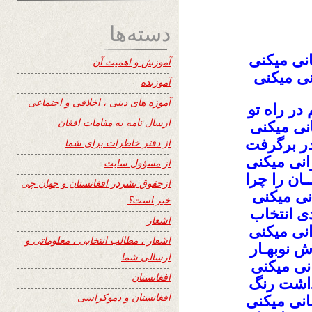
دسته‌ها
بانی میکنی
آموزش و اهمیت آن
انی میکنی
آموزنده
آموزه های دینی ، اخلاقی و اجتماعی
در راه تو
ارسال نامه به مقامات افغان
بانی میکنی
ر برگرفت
از دفتر خاطرات برای شما
نی میکنی
از مسؤول سایت
ــان را چرا
ازحقوق بشردر افغانستان و جهان چی
انی میکنی
خبر است؟
ی انتخاب
اشعار
رانی میکنی
اشعار ، مطالب انتخابی ، معلوماتی و
ش نوبهـار
ارسالی شما
انی میکنی
افغانستان
 داشت رنگ
افغانستان و دموکراسی
بانی میکنی