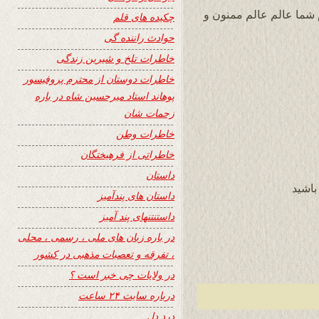
 شما عالم عالم ممنون و
چکیده های قلم
حوادث راننده گی
خاطرات تلخ و شیرین زندگی
خاطرات دوستان از محترم پروفیسور
پوهاند استاد میرحسین شاه در باره
زحمات شان
خاطرات وطن
خاطراتی از فرهیختگان
داستان
باشيد
داستان های پندآمیز
داستنتنهای پند آمیز
در باره زبان های ملی ، رسمی ، محلی
، تفرقه و تعصبات مذهبی در کشور
در ولایات چی خبر است ؟
درباره سایت ۲۴ ساعت
درد دل