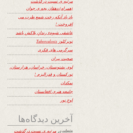
مرثیه ی نسبت درگذشت
(همراه)،دهقان بچه ی جوان
یاد باد آنکه رخت شمع طرب می
افروخت !
عاشقی شیوهء رندانِ بلاکش باشد
توبرکلوز Tuberculosis
سرگرمی های فکری
صحبت پیران
لوی پشتونستان، خراسان، هزارستان،
تورکستان و فدرالیزم !
نمکدان
جامعه هنری افغانستان
اوجِ نور
آخرین دیدگاه‌ها
admin
در
مرثیه ی نسبت درگذشت