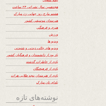
هجدهمین سال نشراتی ۲۴ ساعت
هشتم مارچ روز جهانی زن مبارک
هنرمندان موسیقی کشور
هنری و فرهنگی
ورزش
ویدیو ها
ویدیو های جالب دیدنی و شنیدنی
یاد بود از دانشمندان و فرهنگیان کشور
یادی از خاطرات گذشته
یادی از فرهیختگان
یادی از هنرمندان پنجه طلایی هرات
یلدای تان مبارک
نوشته‌های تازه