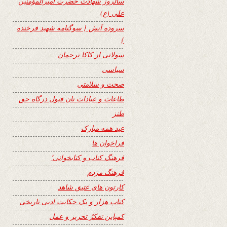
سالروز شهادت حضرت امیرالمؤمنین
علی (ع)
سروده آتش { سوگنامه شهید فرخنده
}
سولاتی از کاکا ترجمان
سیاسی
صحت و سلامتی
طاعات و عبادات تان قبول درگاه حق
طنز
عید همه مبارک
فراخوان ها
فرهنگ کتاب و کتابخوانی٬
فرهنگ مردم
کارتون های عتیق شاهد
کتاب هزار و یک حکایت ادبی تاریخی
کمپاین تفکرُ تحریر و عمل