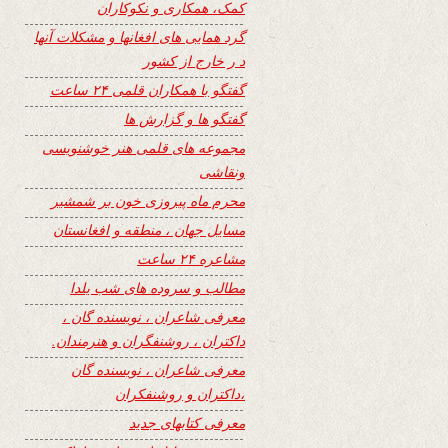
کمک، همکاری و نکوکاران
گرد همایی های افغانها و مشکلات آنها
د ر خارج از کشور
گفتگو با همکاران قلمی ۲۴ ساعت
گفتگو ها و گزارش ها
مجموعه های قلمی هنر خوشنویسی
ونقاشی
محرم ماه پیروزی خون بر شمشیر
مسایل جهان ، منطقه و افغانستان
مشاعره ۲۴ ساعت
مطالب و سروده های شب یلدا
معرفی شاعران ، نویسنده گان ،
داکتران ، روشنفگران و هنرمندان.
معرفی شاعران ، نویسنده گان
،داکتران و روشنفکران
معرفی کتابهای جدید