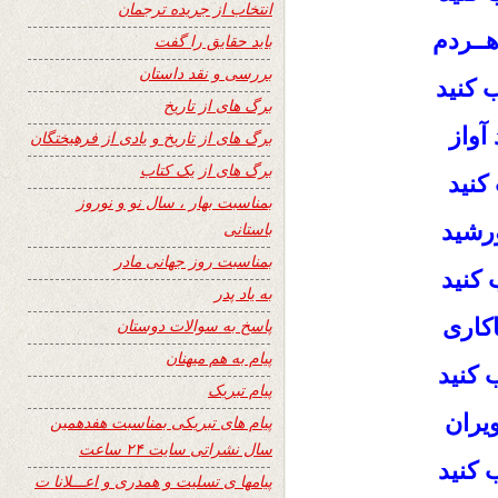
انتخاب از جریده ترجمان
هــردم
باید حقایق را گفت
بررسی و نقد داستان
ب کنید
برگ های از تاریخ
آواز
برگ های از تاریخ و یادی از فرهیختگان
برگ های از یک کتاب
کنید
بمناسبت بهار ، سال نو و نوروز
ورشید
باستانی
بمناسبت روز جهانی مادر
 کنید
به یاد پدر
کاری
پاسخ به سوالات دوستان
پیام به هم میهنان
 کنید
پیام تبریک
یران
پیام های تبریکی بمناسبت هفدهمین
سال نشراتی سایت ۲۴ ساعت
 کنید
پیامها ی تسلیت و همدری و اعـــلانا ت