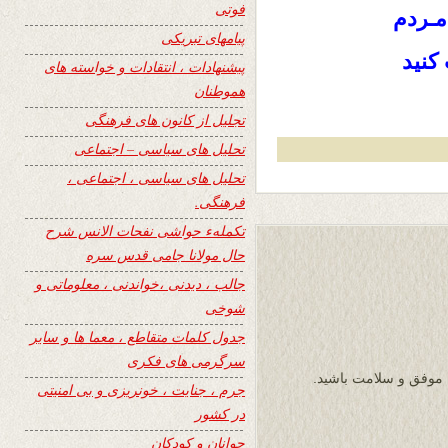
فوتی
مـردم
پیامهای تبریکی
کنید
پیشنهادات ، انتقادات و خواسته های
هموطنان
تجلیل از کانون های فرهنگی
تحلیل های سیاسی – اجتماعی
تحلیل های سیاسی ، اجتماعی ،
فرهنگی.
تکملهء حواشی نفحات الانس شرح
حال مولانا جامی قدس سره
جالب ، دیدنی ،خواندنی ، معلوماتی و
شوخی
جدول کلمات متقاطع ، معما ها و سایر
سرگرمی های فکری
 موفق و سلامت باشید.
جرم ، جنایت ، خونریزی و بی امنیتی
در کشور
جوانان و کودکان