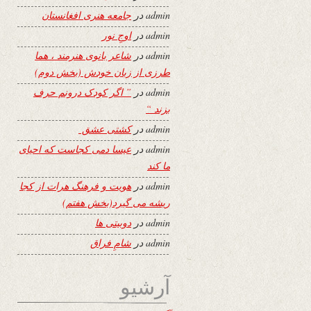
admin
در
جامعه هنری افغانستان
admin
در
اوجِ نور
admin
در
شاعر بانوی هنرمند ، هما
طرزی از زبان خودش (بخش دوم)
admin
در
” اگر کودک درونم حرف
بزند “
admin
در
کشتی عشق
admin
در
عیسا دمی کجاست که احیای
ما کند
admin
در
هویت و فرهنگ هرات از کجا
ریشه می گیرد(بخش هفتم)
admin
در
دوبیتی ها
admin
در
شامِ فراق
آرشیو