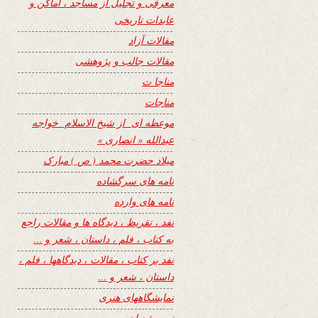
معرفی و تجلیل از مساجد ، اماکن و
عابدات تاریخی
مقالات آزاد
مقالات جالب و پژوهشی
مناجا ت
مناجات
موعظه ای از شیخ الاسلام خواجه
عبدالله « انصاری »
میلاد حضرت محمد ( ص ) مبارک
نامه های سرگشاده
نامه های وارده
نفد ، تقریظ ، دیدگاه ها و مقالات راجع
به کتاب ، فلم ، داستان ، شعر و …
نفد بر کتاب ، مقالات ، دیدگاهها ، فلم ،
داستان ، شعر و …
نمایشگاههای هنری
نیمه شعبان