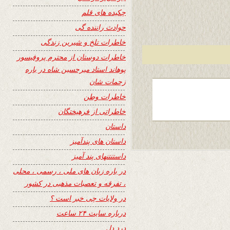
چکیده های قلم
حوادث راننده گی
خاطرات تلخ و شیرین زندگی
خاطرات دوستان از محترم پروفیسور
پوهاند استاد میرحسین شاه در باره
زحمات شان
خاطرات وطن
خاطراتی از فرهیختگان
داستان
داستان های پندآمیز
داستنتنهای پند آمیز
در باره زبان های ملی ، رسمی ، محلی
، تفرقه و تعصبات مذهبی در کشور
در ولایات چی خبر است ؟
درباره سایت ۲۴ ساعت
درد دل