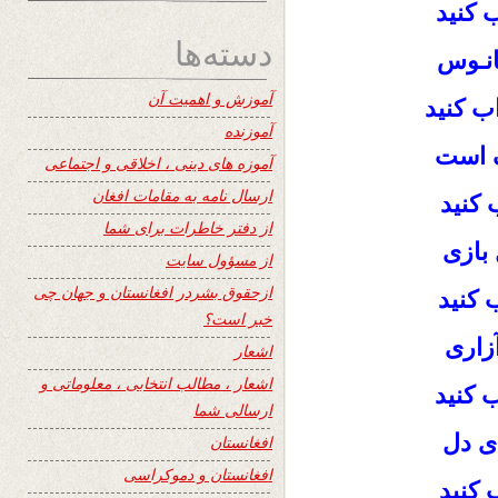
 کنید
دسته‌ها
انـوس
آموزش و اهمیت آن
ب کنید
آموزنده
ک است
آموزه های دینی ، اخلاقی و اجتماعی
ارسال نامه به مقامات افغان
 کنید
از دفتر خاطرات برای شما
 بازی
از مسؤول سایت
ازحقوق بشردر افغانستان و جهان چی
 کنید
خبر است؟
آزاری
اشعار
اشعار ، مطالب انتخابی ، معلوماتی و
 کنید
ارسالی شما
ی دل
افغانستان
افغانستان و دموکراسی
 کنید