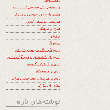
هجدهمین سال نشراتی ۲۴ ساعت
هشتم مارچ روز جهانی زن مبارک
هنرمندان موسیقی کشور
هنری و فرهنگی
ورزش
ویدیو ها
ویدیو های جالب دیدنی و شنیدنی
یاد بود از دانشمندان و فرهنگیان کشور
یادی از خاطرات گذشته
یادی از فرهیختگان
یادی از هنرمندان پنجه طلایی هرات
یلدای تان مبارک
نوشته‌های تازه