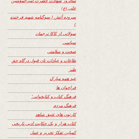
سالروز شهادت حضرت امیرالمؤمنین
علی (ع)
سروده آتش { سوگنامه شهید فرخنده
}
سولاتی از کاکا ترجمان
سیاسی
صحت و سلامتی
طاعات و عبادات تان قبول درگاه حق
طنز
عید همه مبارک
فراخوان ها
فرهنگ کتاب و کتابخوانی٬
فرهنگ مردم
کارتون های عتیق شاهد
کتاب هزار و یک حکایت ادبی تاریخی
کمپاین تفکرُ تحریر و عمل