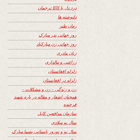
درد دل با کاکا ترجمان
دلنوشته ها
رمان طنز
روز جهانی پدر مبارک
روز جهانی زن مبارکباد
زبان مادری
زراعتی و مالداری
زلزله افغانستان
زلزله در افغانستان
زن و زندگی – زن و مشکلات –
همچنان اشعار و مقاله در باره شهید
فرخنده
سازمان مدافعین کابل
سال نو میلادی
سال نو و نوروز باستانی بشما مبارک