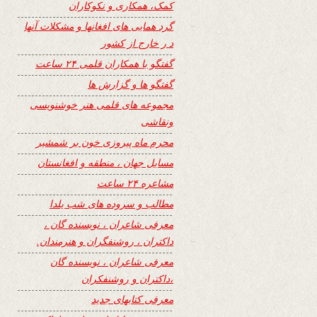
کمک، همکاری و نکوکاران
گرد همایی های افغانها و مشکلات آنها
د ر خارج از کشور
گفتگو با همکاران قلمی ۲۴ ساعت
گفتگو ها و گزارش ها
مجموعه های قلمی هنر خوشنویسی
ونقاشی
محرم ماه پیروزی خون بر شمشیر
مسایل جهان ، منطقه و افغانستان
مشاعره ۲۴ ساعت
مطالب و سروده های شب یلدا
معرفی شاعران ، نویسنده گان ،
داکتران ، روشنفگران و هنرمندان.
معرفی شاعران ، نویسنده گان
،داکتران و روشنفکران
معرفی کتابهای جدید