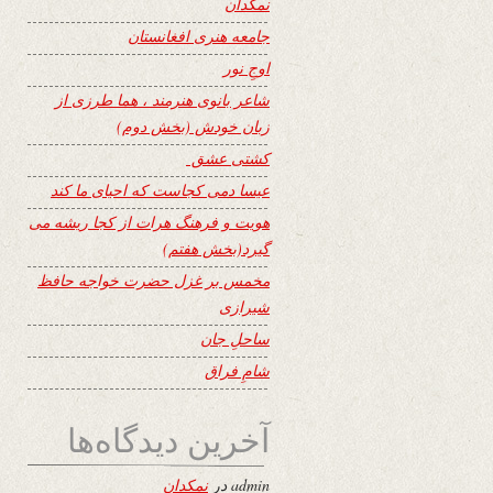
نمکدان
جامعه هنری افغانستان
اوجِ نور
شاعر بانوی هنرمند ، هما طرزی از
زبان خودش (بخش دوم)
کشتی عشق
عیسا دمی کجاست که احیای ما کند
هویت و فرهنگ هرات از کجا ریشه می
گیرد(بخش هفتم)
مخمس بر غزل حضرت خواجه حافظ
شیرازی
ساحلِ جان
شامِ فراق
آخرین دیدگاه‌ها
admin
در
نمکدان