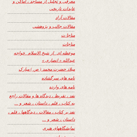
معرفی و تجلیل از مساجد ، اماکن و
عابدات تاریخی
مقالات آزاد
مقالات جالب و پژوهشی
مناجا ت
مناجات
موعظه ای از شیخ الاسلام خواجه
عبدالله « انصاری »
میلاد حضرت محمد ( ص ) مبارک
نامه های سرگشاده
نامه های وارده
نفد ، تقریظ ، دیدگاه ها و مقالات راجع
به کتاب ، فلم ، داستان ، شعر و …
نفد بر کتاب ، مقالات ، دیدگاهها ، فلم ،
داستان ، شعر و …
نمایشگاههای هنری
نیمه شعبان