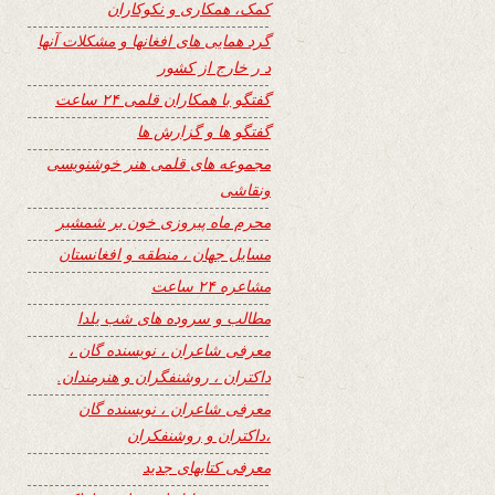
کمک، همکاری و نکوکاران
گرد همایی های افغانها و مشکلات آنها
د ر خارج از کشور
گفتگو با همکاران قلمی ۲۴ ساعت
گفتگو ها و گزارش ها
مجموعه های قلمی هنر خوشنویسی
ونقاشی
محرم ماه پیروزی خون بر شمشیر
مسایل جهان ، منطقه و افغانستان
مشاعره ۲۴ ساعت
مطالب و سروده های شب یلدا
معرفی شاعران ، نویسنده گان ،
داکتران ، روشنفگران و هنرمندان.
معرفی شاعران ، نویسنده گان
،داکتران و روشنفکران
معرفی کتابهای جدید