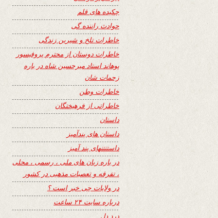
چکیده های قلم
حوادث راننده گی
خاطرات تلخ و شیرین زندگی
خاطرات دوستان از محترم پروفیسور
پوهاند استاد میرحسین شاه در باره
زحمات شان
خاطرات وطن
خاطراتی از فرهیختگان
داستان
داستان های پندآمیز
داستنتنهای پند آمیز
در باره زبان های ملی ، رسمی ، محلی
، تفرقه و تعصبات مذهبی در کشور
در ولایات چی خبر است ؟
درباره سایت ۲۴ ساعت
درد دل