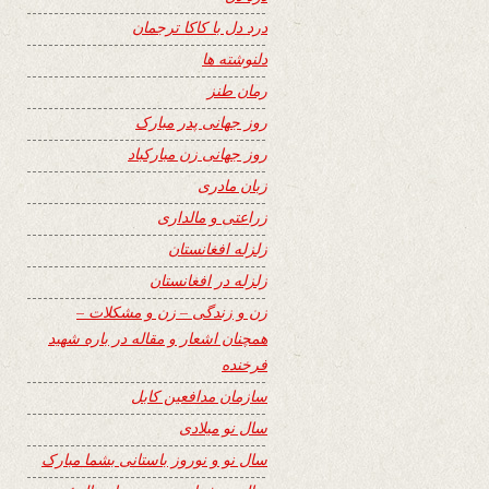
درد دل با کاکا ترجمان
دلنوشته ها
رمان طنز
روز جهانی پدر مبارک
روز جهانی زن مبارکباد
زبان مادری
زراعتی و مالداری
زلزله افغانستان
زلزله در افغانستان
زن و زندگی – زن و مشکلات –
همچنان اشعار و مقاله در باره شهید
فرخنده
سازمان مدافعین کابل
سال نو میلادی
سال نو و نوروز باستانی بشما مبارک