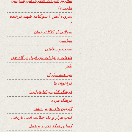
سالروز شهادت حضرت امیرالمؤمنین
علی (ع)
سروده آتش { سوگنامه شهید فرخنده
}
سولاتی از کاکا ترجمان
سیاسی
صحت و سلامتی
طاعات و عبادات تان قبول درگاه حق
طنز
عید همه مبارک
فراخوان ها
فرهنگ کتاب و کتابخوانی٬
فرهنگ مردم
کارتون های عتیق شاهد
کتاب هزار و یک حکایت ادبی تاریخی
کمپاین تفکرُ تحریر و عمل