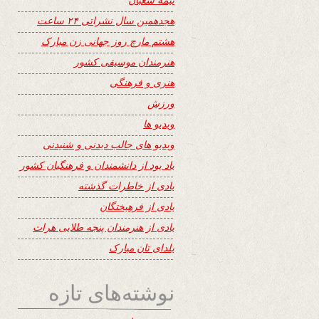
هجدهمین سال نشراتی ۲۴ ساعت
هشتم مارچ روز جهانی زن مبارک
هنرمندان موسیقی کشور
هنری و فرهنگی
ورزش
ویدیو ها
ویدیو های جالب دیدنی و شنیدنی
یاد بود از دانشمندان و فرهنگیان کشور
یادی از خاطرات گذشته
یادی از فرهیختگان
یادی از هنرمندان پنجه طلایی هرات
یلدای تان مبارک
نوشته‌های تازه