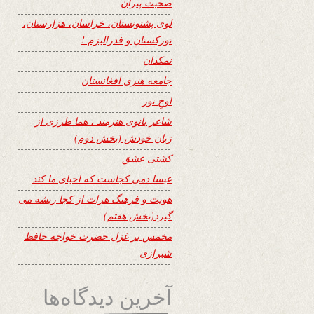
صحبت پیران
لوی پشتونستان، خراسان، هزارستان،
تورکستان و فدرالیزم !
نمکدان
جامعه هنری افغانستان
اوجِ نور
شاعر بانوی هنرمند ، هما طرزی از
زبان خودش (بخش دوم)
کشتی عشق
عیسا دمی کجاست که احیای ما کند
هویت و فرهنگ هرات از کجا ریشه می
گیرد(بخش هفتم)
مخمس بر غزل حضرت خواجه حافظ
شیرازی
آخرین دیدگاه‌ها