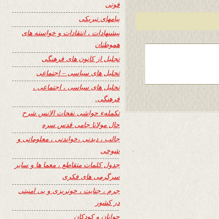
فوتی
پیامهای تبریکی
پیشنهادات ، انتقادات و خواسته های
هموطنان
تجلیل از کانون های فرهنگی
تحلیل های سیاسی – اجتماعی
تحلیل های سیاسی ، اجتماعی ،
فرهنگی.
تکملهء حواشی نفحات الانس شرح
حال مولانا جامی قدس سره
جالب ، دیدنی ،خواندنی ، معلوماتی و
شوخی
جدول کلمات متقاطع ، معما ها و سایر
سرگرمی های فکری
جرم ، جنایت ، خونریزی و بی امنیتی
در کشور
جوانان و کودکان