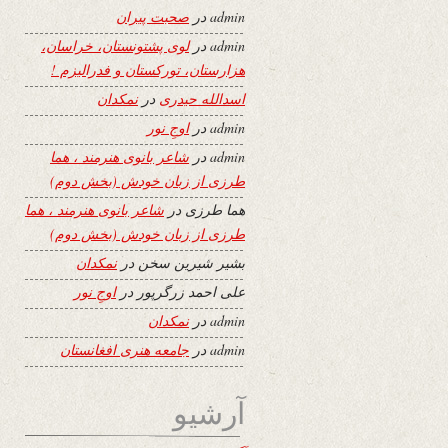
admin
در
صحبت پیران
admin
در
لوی پشتونستان، خراسان،
هزارستان، تورکستان و فدرالیزم !
اسدالله حیدری
در
نمکدان
admin
در
اوجِ نور
admin
در
شاعر بانوی هنرمند ، هما
طرزی از زبان خودش (بخش دوم)
هما طرزی
در
شاعر بانوی هنرمند ، هما
طرزی از زبان خودش (بخش دوم)
بشیر شیرین سخن
در
نمکدان
علی احمد زرگرپور
در
اوجِ نور
admin
در
نمکدان
admin
در
جامعه هنری افغانستان
آرشیو