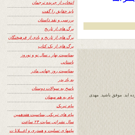
انتخاب از جریده ترجمان
باید حقایق را گفت
بررسی و نقد داستان
برگ های از تاریخ
برگ های از تاریخ و یادی از فرهیختگان
برگ های از یک کتاب
بمناسبت بهار ، سال نو و نوروز
باستانی
بمناسبت روز جهانی مادر
به یاد پدر
پاسخ به سوالات دوستان
ده اید. موفق باشید. مهدی
پیام به هم میهنان
پیام تبریک
پیام های تبریکی بمناسبت هفدهمین
سال نشراتی سایت ۲۴ ساعت
پیامها ی تسلیت و همدری و اعـــلانا ت