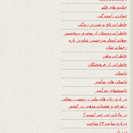
چکیده های قلم
حوادث راننده گی
خاطرات تلخ و شیرین زندگی
خاطرات دوستان از محترم پروفیسور
پوهاند استاد میرحسین شاه در باره
زحمات شان
خاطرات وطن
خاطراتی از فرهیختگان
داستان
داستان های پندآمیز
داستنتنهای پند آمیز
در باره زبان های ملی ، رسمی ، محلی
، تفرقه و تعصبات مذهبی در کشور
در ولایات چی خبر است ؟
درباره سایت ۲۴ ساعت
درد دل