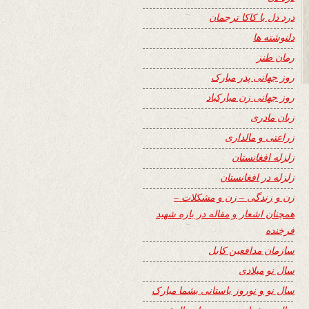
درد دل با کاکا ترجمان
دلنوشته ها
رمان طنز
روز جهانی پدر مبارک
روز جهانی زن مبارکباد
زبان مادری
زراعتی و مالداری
زلزله افغانستان
زلزله در افغانستان
زن و زندگی – زن و مشکلات –
همچنان اشعار و مقاله در باره شهید
فرخنده
سازمان مدافعین کابل
سال نو میلادی
سال نو و نوروز باستانی بشما مبارک