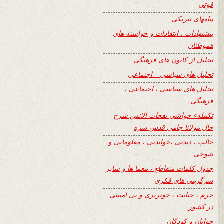
فوتی
پیامهای تبریکی
پیشنهادات ، انتقادات و خواسته های
هموطنان
تجلیل از کانون های فرهنگی
تحلیل های سیاسی – اجتماعی
تحلیل های سیاسی ، اجتماعی ،
فرهنگی.
تکملهء حواشی نفحات الانس شرح
حال مولانا جامی قدس سره
جالب ، دیدنی ،خواندنی ، معلوماتی و
شوخی
جدول کلمات متقاطع ، معما ها و سایر
سرگرمی های فکری
جرم ، جنایت ، خونریزی و بی امنیتی
در کشور
جوانان و کودکان