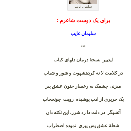
سلیمان غایب
برای یک دوست شاعرم
:
سلیمان غایب
***
ای
دبیر نسخهٔ درمان دل
های کباب
در کلامت لا نه کرده
شهوت و شور و شباب
میزنی چشمک به رخسار جنون عشق پیر
یک حریری از ادب پوشیده
رویت
چون
حجاب
آتشی
گر در دلت دا رد شرر، این نکته دان
شعلهٔ عشق پس پیری نموده
اضطراب