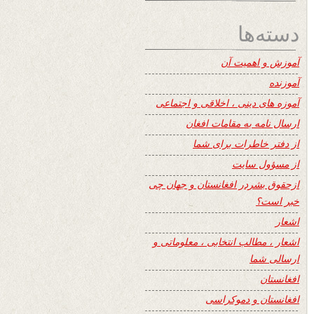
دسته‌ها
آموزش و اهمیت آن
آموزنده
آموزه های دینی ، اخلاقی و اجتماعی
ارسال نامه به مقامات افغان
از دفتر خاطرات برای شما
از مسؤول سایت
ازحقوق بشردر افغانستان و جهان چی
خبر است؟
اشعار
اشعار ، مطالب انتخابی ، معلوماتی و
ارسالی شما
افغانستان
افغانستان و دموکراسی