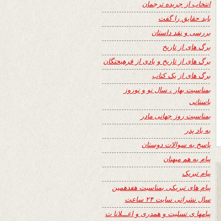
انتخاب از جریده ترجمان
باید حقایق را گفت
بررسی و نقد داستان
برگ های از تاریخ
برگ های از تاریخ و یادی از فرهیختگان
برگ های از یک کتاب
بمناسبت بهار ، سال نو و نوروز
باستانی
بمناسبت روز جهانی مادر
به یاد پدر
پاسخ به سوالات دوستان
پیام به هم میهنان
پیام تبریک
پیام های تبریکی بمناسبت هفدهمین
سال نشراتی سایت ۲۴ ساعت
پیامها ی تسلیت و همدری و اعـــلانا ت