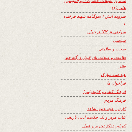
سالروز شهادت حضرت امیرالمؤمنین
علی (ع)
سروده آتش { سوگنامه شهید فرخنده
}
سولاتی از کاکا ترجمان
سیاسی
صحت و سلامتی
طاعات و عبادات تان قبول درگاه حق
طنز
عید همه مبارک
فراخوان ها
فرهنگ کتاب و کتابخوانی٬
فرهنگ مردم
کارتون های عتیق شاهد
کتاب هزار و یک حکایت ادبی تاریخی
کمپاین تفکرُ تحریر و عمل