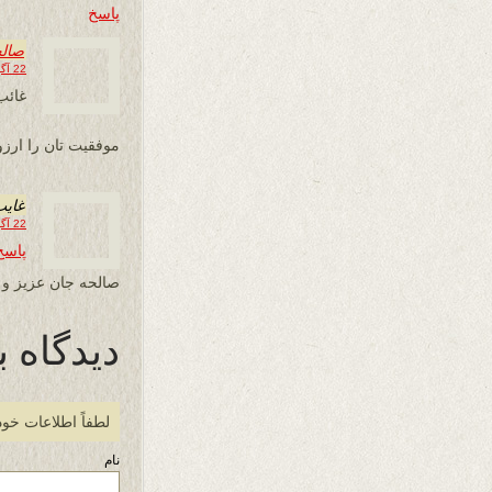
پاسخ
صال
22 آگوست 2013 در 08:42
غائب
موفقیت تان را ارزو
غایب
22 آگوست 2013 در 10:08
پاسخ
صالحه جان عزیز و 
دیدگاه ب
لطفاً اطلاعات خود
نام