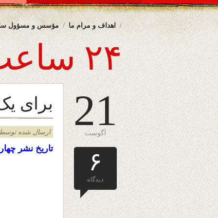
اهداف و مرام ما
مؤسس و مسؤول سا
۲۴ ساعت
21
برای یک
ارسال شده توسط admin د
آگوست
تاریخ نشر چهار شنبه ۲۱ آگس
۶
دیدگاه