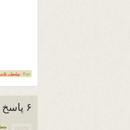
Tags:
سلیمان غای
۶ پاسخ به “برای یک دوست شاعرم :”
dmin