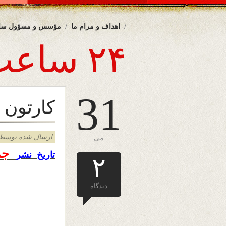
اهداف و مرام ما
مؤسس و مسؤول سا
۲۴ ساعت
31
کارتون 
ارسال شده توسط admin د
می
جم
تاریخ نشر
۲
دیدگاه