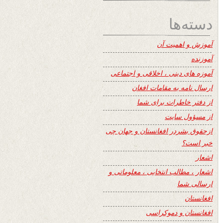
دسته‌ها
آموزش و اهمیت آن
آموزنده
آموزه های دینی ، اخلاقی و اجتماعی
ارسال نامه به مقامات افغان
از دفتر خاطرات برای شما
از مسؤول سایت
ازحقوق بشردر افغانستان و جهان چی
خبر است؟
اشعار
اشعار ، مطالب انتخابی ، معلوماتی و
ارسالی شما
افغانستان
افغانستان و دموکراسی