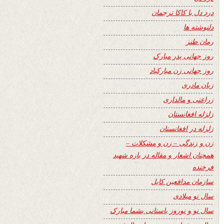
درد دل با کاکا ترجمان
دلنوشته ها
رمان طنز
روز جهانی پدر مبارک
روز جهانی زن مبارکباد
زبان مادری
زراعتی و مالداری
زلزله افغانستان
زلزله در افغانستان
زن و زندگی – زن و مشکلات –
همچنان اشعار و مقاله در باره شهید
فرخنده
سازمان مدافعین کابل
سال نو میلادی
سال نو و نوروز باستانی بشما مبارک