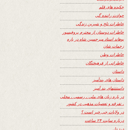
چکیده های قلم
حوادث راننده گی
خاطرات تلخ و شیرین زندگی
خاطرات دوستان از محترم پروفیسور
پوهاند استاد میرحسین شاه در باره
زحمات شان
خاطرات وطن
خاطراتی از فرهیختگان
داستان
داستان های پندآمیز
داستنتنهای پند آمیز
در باره زبان های ملی ، رسمی ، محلی
، تفرقه و تعصبات مذهبی در کشور
در ولایات چی خبر است ؟
درباره سایت ۲۴ ساعت
درد دل