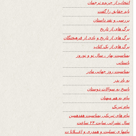
انتخاب از جریده ترجمان
باید حقایق را گفت
بررسی و نقد داستان
برگ های از تاریخ
برگ های از تاریخ و یادی از فرهیختگان
برگ های از یک کتاب
بمناسبت بهار ، سال نو و نوروز
باستانی
بمناسبت روز جهانی مادر
به یاد پدر
پاسخ به سوالات دوستان
پیام به هم میهنان
پیام تبریک
پیام های تبریکی بمناسبت هفدهمین
سال نشراتی سایت ۲۴ ساعت
پیامها ی تسلیت و همدری و اعـــلانا ت