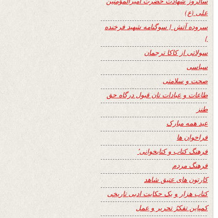
سالروز شهادت حضرت امیرالمؤمنین
علی (ع)
سروده آتش { سوگنامه شهید فرخنده
}
سولاتی از کاکا ترجمان
سیاسی
صحت و سلامتی
طاعات و عبادات تان قبول درگاه حق
طنز
عید همه مبارک
فراخوان ها
فرهنگ کتاب و کتابخوانی٬
فرهنگ مردم
کارتون های عتیق شاهد
کتاب هزار و یک حکایت ادبی تاریخی
کمپاین تفکرُ تحریر و عمل