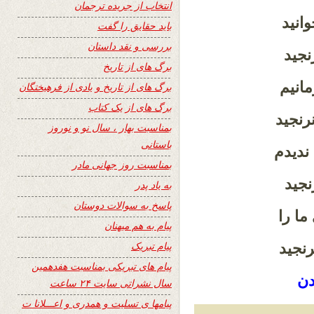
انتخاب از جریده ترجمان
انید
باید حقایق را گفت
بررسی و نقد داستان
نجید
برگ های از تاریخ
مانیم
برگ های از تاریخ و یادی از فرهیختگان
برگ های از یک کتاب
رنجید
بمناسبت بهار ، سال نو و نوروز
باستانی
ندیدم
بمناسبت روز جهانی مادر
نجید
به یاد پدر
پاسخ به سوالات دوستان
ما را
پیام به هم میهنان
پیام تبریک
نرنجید
پیام های تبریکی بمناسبت هفدهمین
دن
سال نشراتی سایت ۲۴ ساعت
پیامها ی تسلیت و همدری و اعـــلانا ت