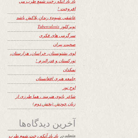
یاد باد آنکه رخت شمع طرب می
افروخت !
عاشقی شیوهء رندانِ بلاکش باشد
توبرکلوز Tuberculosis
سرگرمی های فکری
صحبت پیران
لوی پشتونستان، خراسان، هزارستان،
تورکستان و فدرالیزم !
نمکدان
جامعه هنری افغانستان
اوجِ نور
شاعر بانوی هنرمند ، هما طرزی از
زبان خودش (بخش دوم)
آخرین دیدگاه‌ها
admin
در
یاد باد آنکه رخت شمع طرب