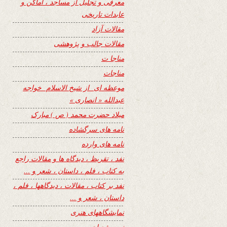
معرفی و تجلیل از مساجد ، اماکن و
عابدات تاریخی
مقالات آزاد
مقالات جالب و پژوهشی
مناجا ت
مناجات
موعظه ای از شیخ الاسلام خواجه
عبدالله « انصاری »
میلاد حضرت محمد ( ص ) مبارک
نامه های سرگشاده
نامه های وارده
نفد ، تقریظ ، دیدگاه ها و مقالات راجع
به کتاب ، فلم ، داستان ، شعر و …
نفد بر کتاب ، مقالات ، دیدگاهها ، فلم ،
داستان ، شعر و …
نمایشگاههای هنری
نیمه شعبان