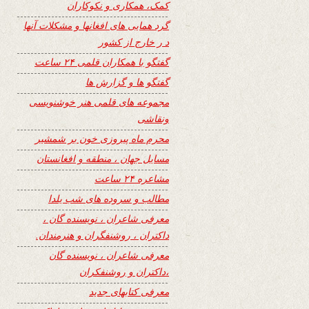
کمک، همکاری و نکوکاران
گرد همایی های افغانها و مشکلات آنها
د ر خارج از کشور
گفتگو با همکاران قلمی ۲۴ ساعت
گفتگو ها و گزارش ها
مجموعه های قلمی هنر خوشنویسی
ونقاشی
محرم ماه پیروزی خون بر شمشیر
مسایل جهان ، منطقه و افغانستان
مشاعره ۲۴ ساعت
مطالب و سروده های شب یلدا
معرفی شاعران ، نویسنده گان ،
داکتران ، روشنفگران و هنرمندان.
معرفی شاعران ، نویسنده گان
،داکتران و روشنفکران
معرفی کتابهای جدید