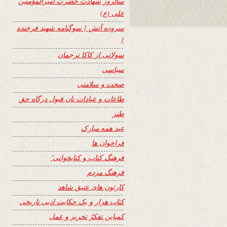
سالروز شهادت حضرت امیرالمؤمنین
علی (ع)
سروده آتش { سوگنامه شهید فرخنده
}
سولاتی از کاکا ترجمان
سیاسی
صحت و سلامتی
طاعات و عبادات تان قبول درگاه حق
طنز
عید همه مبارک
فراخوان ها
فرهنگ کتاب و کتابخوانی٬
فرهنگ مردم
کارتون های عتیق شاهد
کتاب هزار و یک حکایت ادبی تاریخی
کمپاین تفکرُ تحریر و عمل