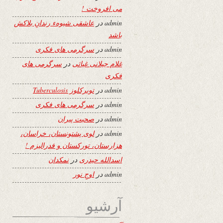
می افروخت !
admin
در
عاشقی شیوهء رندانِ بلاکش
باشد
admin
در
سرگرمی های فکری
غلام جیلانی غیاثی
در
سرگرمی های
فکری
admin
در
توبرکلوز Tuberculosis
admin
در
سرگرمی های فکری
admin
در
صحبت پیران
admin
در
لوی پشتونستان، خراسان،
هزارستان، تورکستان و فدرالیزم !
اسدالله حیدری
در
نمکدان
admin
در
اوجِ نور
آرشیو