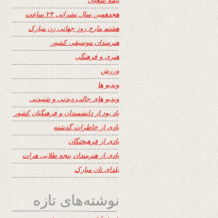
هجدهمین سال نشراتی ۲۴ ساعت
هشتم مارچ روز جهانی زن مبارک
هنرمندان موسیقی کشور
هنری و فرهنگی
ورزش
ویدیو ها
ویدیو های جالب دیدنی و شنیدنی
یاد بود از دانشمندان و فرهنگیان کشور
یادی از خاطرات گذشته
یادی از فرهیختگان
یادی از هنرمندان پنجه طلایی هرات
یلدای تان مبارک
نوشته‌های تازه