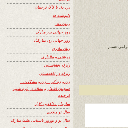
درد دل با کاکا ترجمان
دلنوشته ها
رمان طنز
روز جهانی پدر مبارک
روز جهانی زن مبارکباد
گرامی هستم
زبان مادری
زراعتی و مالداری
زلزله افغانستان
زلزله در افغانستان
زن و زندگی – زن و مشکلات –
همچنان اشعار و مقاله در باره شهید
فرخنده
سازمان مدافعین کابل
سال نو میلادی
سال نو و نوروز باستانی بشما مبارک