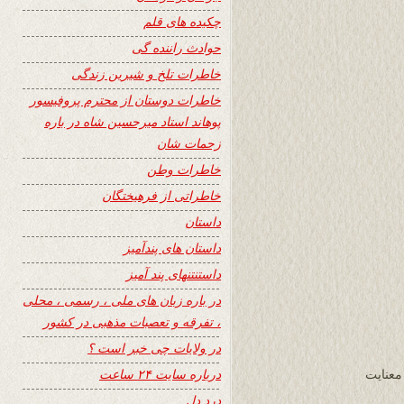
چکیده های قلم
حوادث راننده گی
خاطرات تلخ و شیرین زندگی
خاطرات دوستان از محترم پروفیسور
پوهاند استاد میرحسین شاه در باره
زحمات شان
خاطرات وطن
خاطراتی از فرهیختگان
داستان
داستان های پندآمیز
داستنتنهای پند آمیز
در باره زبان های ملی ، رسمی ، محلی
، تفرقه و تعصبات مذهبی در کشور
در ولایات چی خبر است ؟
درباره سایت ۲۴ ساعت
معنایت
درد دل