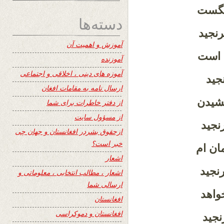
تنگست
دسته‌ها
رنجید
آموزش و اهمیت آن
ن است
آموزنده
آموزه های دینی ، اخلاقی و اجتماعی
نجید
ارسال نامه به مقامات افغان
کشیدن
از دفتر خاطرات برای شما
از مسؤول سایت
رنجید
ازحقوق بشردر افغانستان و جهان چی
خبر است؟
ان ام
اشعار
رنجید
اشعار ، مطالب انتخابی ، معلوماتی و
ارسالی شما
خواهد
افغانستان
افغانستان و دموکراسی
نجید