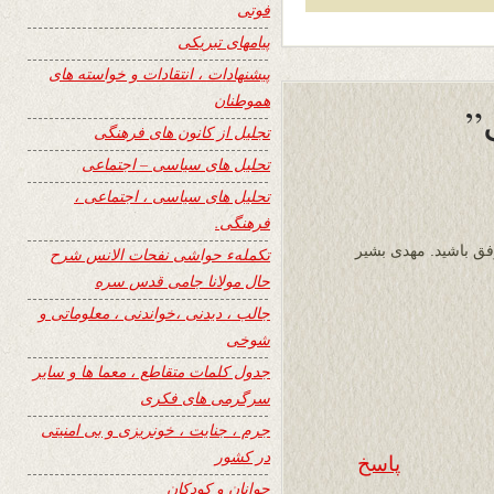
فوتی
پیامهای تبریکی
پیشنهادات ، انتقادات و خواسته های
هموطنان
تجلیل از کانون های فرهنگی
تحلیل های سیاسی – اجتماعی
تحلیل های سیاسی ، اجتماعی ،
فرهنگی.
فق باشید. مهدی بشیر
تکملهء حواشی نفحات الانس شرح
حال مولانا جامی قدس سره
جالب ، دیدنی ،خواندنی ، معلوماتی و
شوخی
جدول کلمات متقاطع ، معما ها و سایر
سرگرمی های فکری
جرم ، جنایت ، خونریزی و بی امنیتی
در کشور
پاسخ
جوانان و کودکان