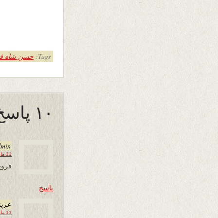
Tags:
حسن شاه ف
۱۰ پاسخ به “سرخیلِ بتان”
dmin
11 مارس 2013 در 21:07
فروغ
پاسخ
عزیز
11 مارس 2013 در 23:15