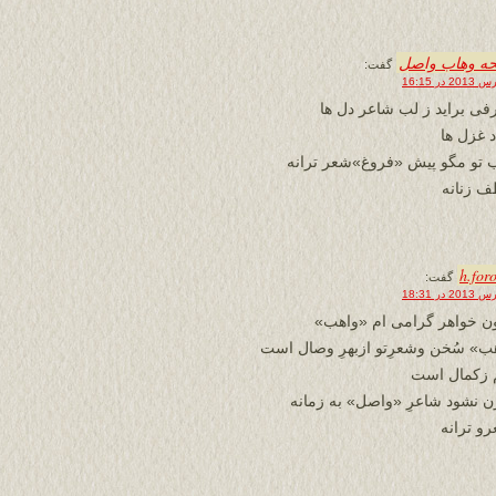
حه وهاب واصل
گفت:
رفی براید ز لب شاعر دل ها
د غزل ها
 تو مگو پیش «فروغ»شعر ترانه
طف زنانه
h.for
گفت:
ن خواهر گرامی ام «واهب»
ب» سُخن وشعرِتو ازبهرِ وصال است
م زکمال است
ن نشود شاعرِ «واصل» به زمانه
رو ترانه