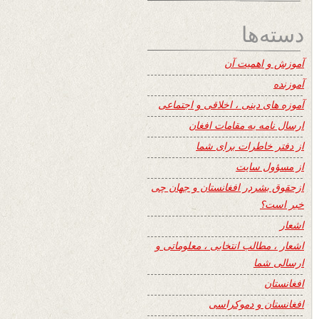
دسته‌ها
آموزش و اهمیت آن
آموزنده
آموزه های دینی ، اخلاقی و اجتماعی
ارسال نامه به مقامات افغان
از دفتر خاطرات برای شما
از مسؤول سایت
ازحقوق بشردر افغانستان و جهان چی
خبر است؟
اشعار
اشعار ، مطالب انتخابی ، معلوماتی و
ارسالی شما
افغانستان
افغانستان و دموکراسی