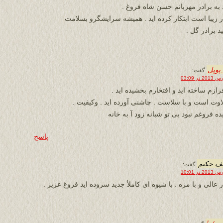
 به برادر مهربانم حسن شاه فروغ .
ر زیبا است ابتکار کرده اید . همیشه سرایشگرو بسلامت
د برادر گل .
پوپل
گفت:
ازم ساخته اید و افتخارم بخشیده اید .
لاوت است و با سلاست . چاشنی آورده اید . وکیفیت .
ده فروغم نبود بی تو شبانه زود آ به خانه
پاسخ
ف حكيم
گفت:
 عالى و با مزه . با شيوه اى كاملأ جديد سروده ايد فروغ عزيز .