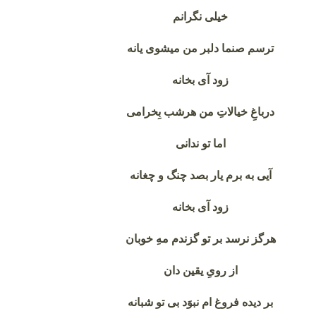
خیلی نگرانم
ترسم صنما دلبر من میشوی یانه
زود آی بخانه
درباغِ خیالاتِ من هرشب بِخرامی
اما تو ندانی
آیی به برم یار بصد چنگ و چغانه
زود آی بخانه
هرگز نرسد بر تو گزندم مهِ خوبان
از رویِ یقین دان
بر دیده فروغ ام نبوَد بی تو شبانه