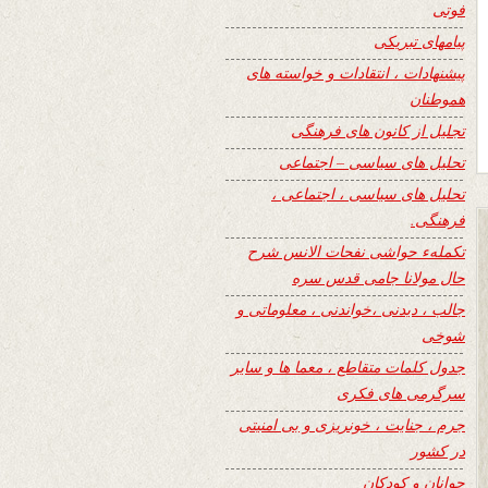
فوتی
پیامهای تبریکی
پیشنهادات ، انتقادات و خواسته های
هموطنان
تجلیل از کانون های فرهنگی
تحلیل های سیاسی – اجتماعی
تحلیل های سیاسی ، اجتماعی ،
فرهنگی.
تکملهء حواشی نفحات الانس شرح
حال مولانا جامی قدس سره
جالب ، دیدنی ،خواندنی ، معلوماتی و
شوخی
جدول کلمات متقاطع ، معما ها و سایر
سرگرمی های فکری
جرم ، جنایت ، خونریزی و بی امنیتی
در کشور
جوانان و کودکان