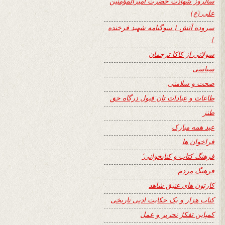
سالروز شهادت حضرت امیرالمؤمنین
علی (ع)
سروده آتش { سوگنامه شهید فرخنده
}
سولاتی از کاکا ترجمان
سیاسی
صحت و سلامتی
طاعات و عبادات تان قبول درگاه حق
طنز
عید همه مبارک
فراخوان ها
فرهنگ کتاب و کتابخوانی٬
فرهنگ مردم
کارتون های عتیق شاهد
کتاب هزار و یک حکایت ادبی تاریخی
کمپاین تفکرُ تحریر و عمل