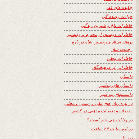
چکیده های قلم
حوادث راننده گی
خاطرات تلخ و شیرین زندگی
خاطرات دوستان از محترم پروفیسور
پوهاند استاد میرحسین شاه در باره
زحمات شان
خاطرات وطن
خاطراتی از فرهیختگان
داستان
داستان های پندآمیز
داستنتنهای پند آمیز
در باره زبان های ملی ، رسمی ، محلی
، تفرقه و تعصبات مذهبی در کشور
در ولایات چی خبر است ؟
درباره سایت ۲۴ ساعت
درد دل