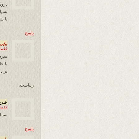
درود
بسیا
با شی
پاسخ
ولی 
12 مارس 2013 در 03:09
سرفر
با ح
بر دی
زیباست.
شري
12 مارس 2013 در 10:01
بسيار
پاسخ