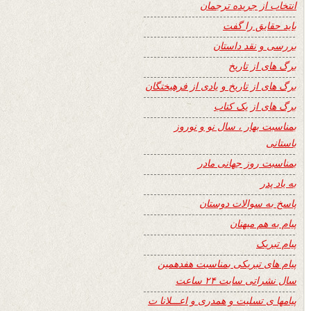
انتخاب از جریده ترجمان
باید حقایق را گفت
بررسی و نقد داستان
برگ های از تاریخ
برگ های از تاریخ و یادی از فرهیختگان
برگ های از یک کتاب
بمناسبت بهار ، سال نو و نوروز
باستانی
بمناسبت روز جهانی مادر
به یاد پدر
پاسخ به سوالات دوستان
پیام به هم میهنان
پیام تبریک
پیام های تبریکی بمناسبت هفدهمین
سال نشراتی سایت ۲۴ ساعت
پیامها ی تسلیت و همدری و اعـــلانا ت