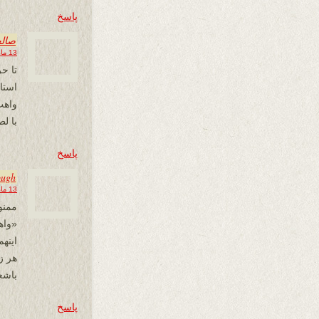
پاسخ
صال
13 مارس 2013 در 16:15
تا ح
استا
واهب
با ل
پاسخ
ough
13 مارس 2013 در 18:31
ممنو
«واه
اینه
هر ز
باشع
پاسخ