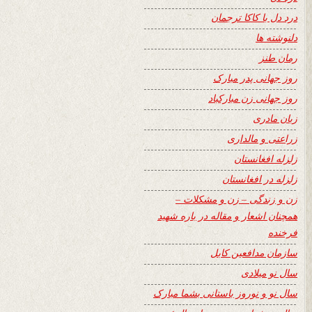
درد دل با کاکا ترجمان
دلنوشته ها
رمان طنز
روز جهانی پدر مبارک
روز جهانی زن مبارکباد
زبان مادری
زراعتی و مالداری
زلزله افغانستان
زلزله در افغانستان
زن و زندگی – زن و مشکلات –
همچنان اشعار و مقاله در باره شهید
فرخنده
سازمان مدافعین کابل
سال نو میلادی
سال نو و نوروز باستانی بشما مبارک