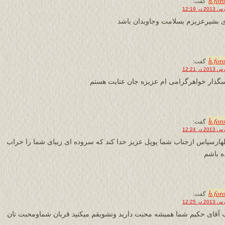
h.for
گفت:
 بشیرعزیزم بسلامت وجاویدان باشد
h.for
گفت:
گذار خواهرگرامی ام عزیزه جان عنایت هستم
h.for
گفت:
ظهارسپاس ازجناب شما پوپل عزیز خدا کند که سروده ای زیبای شما را خراب
ه باشم
h.for
گفت:
 آقای حکیم شما همیشه محبت دارید وتشویقم میکنید قربان شماومحبت تان