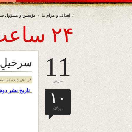
اهداف و مرام ما
مؤسس و مسؤول سا
۲۴ ساعت
11
سرخیلِ 
ارسال شده توسط admin د
مارس
تاریخ نشر دو
۱۰
دیدگاه