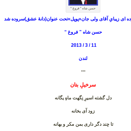
حسن شاه ” فروغ “
ده ای زیبایِ آقای ولی جان«پوپل»تحت عنوان(دانهٔ عشق)سروده شد
حسن شاه ” فروغ “
11 / 3 / 2013
لندن
***
سرخیلِ بتان
دل گشته اسیرِ نِگهت ماهِ یگانه
زود آی بخانه
تا چند دگر داری بمن مکر و بهانه