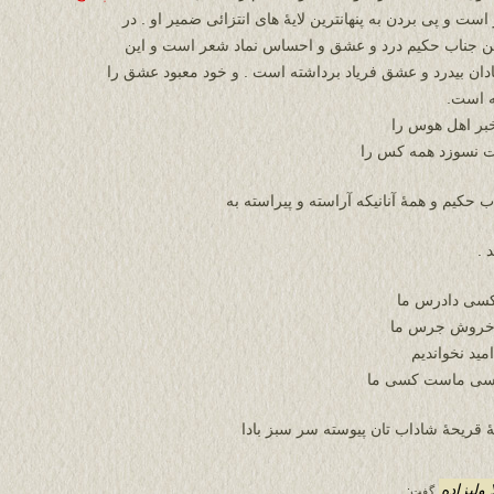
ست و پی بردن به پنهانترین لایۀ های انتزائی ضمیر او . در
ین جناب حکیم درد و عشق و احساس نماد شعر است و این
ان بیدرد و عشق فریاد برداشته است . و خود معبود عشق را
ه است.
بر اهل هوس را
 نسوزد همه کس را
حکیم و همۀ آنانیکه آراسته و پیراسته به
 .
کسی دادرس ما
 خروش جرس ما
ید نخواندیم
سی ماست کسی ما
 قریحۀ شاداب تان پیوسته سر سبز بادا
 ولیزاده
گفت: