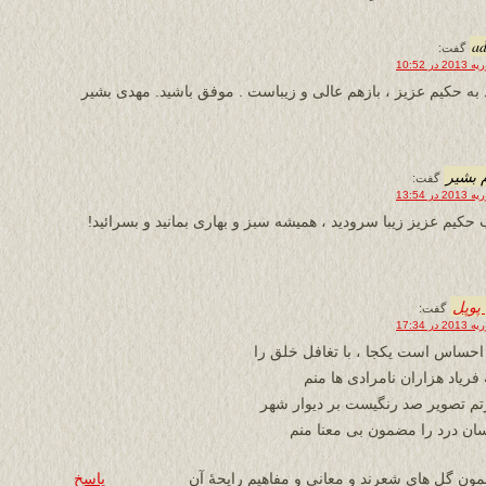
a
گفت:
 به حکیم عزیز ، بازهم عالی و زیباست . موفق باشید. مهدی بشیر
 بشیر
گفت:
 حکیم عزیز زیبا سرودید ، همیشه سبز و بهاری بمانید و بسرائید!
پوپل
گفت:
احساس است یکجا ، با تغافل خلق را
 فریاد هزاران نامرادی ها منم
م تصویر صد رنگیست بر دیوار شهر
ان درد را مضمون بی معنا منم
مون گل های شعرند و معانی و مفاهیم رایحۀ آن
پاسخ