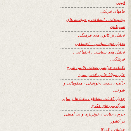
فوتی
پیامهای تبریکی
پیشنهادات ، انتقادات و خواسته های
هموطنان
تجلیل از کانون های فرهنگی
تحلیل های سیاسی – اجتماعی
تحلیل های سیاسی ، اجتماعی ،
فرهنگی.
تکملهء حواشی نفحات الانس شرح
حال مولانا جامی قدس سره
جالب ، دیدنی ،خواندنی ، معلوماتی و
شوخی
جدول کلمات متقاطع ، معما ها و سایر
سرگرمی های فکری
جرم ، جنایت ، خونریزی و بی امنیتی
در کشور
جوانان و کودکان