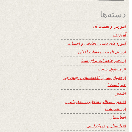
دسته‌ها
آموزش و اهمیت آن
آموزنده
آموزه های دینی ، اخلاقی و اجتماعی
ارسال نامه به مقامات افغان
از دفتر خاطرات برای شما
از مسؤول سایت
ازحقوق بشردر افغانستان و جهان چی
خبر است؟
اشعار
اشعار ، مطالب انتخابی ، معلوماتی و
ارسالی شما
افغانستان
افغانستان و دموکراسی