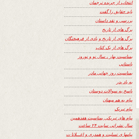
انتخاب از جریده ترجمان
باید حقایق را گفت
بررسی و نقد داستان
برگ های از تاریخ
برگ های از تاریخ و یادی از فرهیختگان
برگ های از یک کتاب
بمناسبت بهار ، سال نو و نوروز
باستانی
بمناسبت روز جهانی مادر
به یاد پدر
پاسخ به سوالات دوستان
پیام به هم میهنان
پیام تبریک
پیام های تبریکی بمناسبت هفدهمین
سال نشراتی سایت ۲۴ ساعت
پیامها ی تسلیت و همدری و اعـــلانا ت