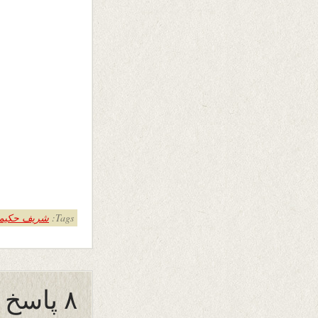
Tags:
شریف حکیم
۸ پاسخ به “فقرِ احساس”