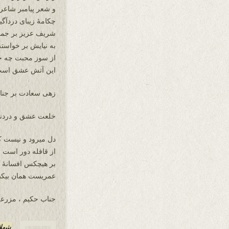
و شعر پیامبر شاعر ا
چکامۀ زیبای دردآگ
شریف عزیز بر جماد
به نیایش بر خواست
از سوز محبت چه خ
این آتش عشق است
زهی سعادت بر جناب 
خلعت عشق و دردند
دل میرود و نیست 
از قافله دور است
بر هیچکس افسانۀ ام
عمریست همان بیک
جناب حکیم ، مزرعۀ
شهلا