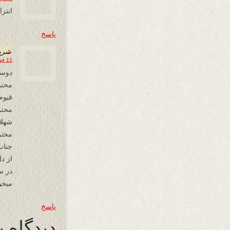
انتزا
پاسخ
شري
11 فوریه 2013 در 08:48
دوست
محتر
قيوم
محتر
شهلا
محتر
جناب
از د
در س
ميخو
پاسخ
دیدگاه ب