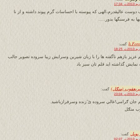
 دوست عالیقدرم،الهی که پیوسته با احساسات گرم پیوند داشته و از نا
یها به فرسنگها بدور…..
h.For
گفت:
 عزیز بازهم ناگفته ها را با زبان شیرین وسرایش زیبا سروده تصویر جالب
 نمایش گذاشته اید قلم تان سبز باد
یریعقوب (منګل)
گفت:
ان ګرامی!عالي سروده ئ٬زنده وسرفرازباشید.
ب منګل
پوپل
گفت: