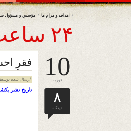
اهداف و مرام ما
مؤسس و مسؤول سا
۲۴ ساعت
10
فقرِ ا
ارسال شده توسط admin د
فوریه
تاریخ نشر
یکشن
۸
دیدگاه