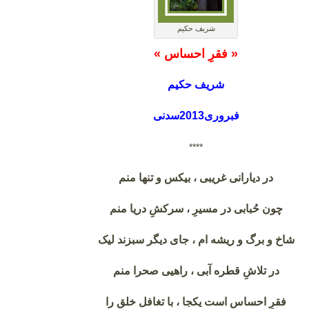
شریف حکیم
« فقرِ احساس »
شریف حکیم
فبروری2013سدنی
****
در دیارانی غریبی ، بیکس و تنها منم
چون حُبابی در مسیرِ ، سرکشِ دریا منم
شاخ و برگ و ریشه ام ، جای دیگر سبزند لیک
در تلاشِ قطره آبی ، راهیی صحرا منم
فقرِ احساس است یکجا ، با تغافل خلق را