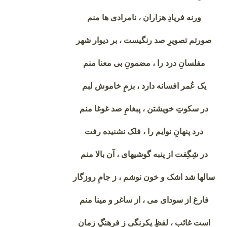
ورنه فریادِ هزاران ، نامرادی ها منم
صورتم تصویرِ صد رنگیست ، بر دیوار شهر
مفلسانِ درد را ، مضمونِ بی معنا منم
یک عُمر افسانه دارد ، بزمِ خاموش لبم
در سکوتِ خویشتن ، پبغامِ صد غوغا منم
درد پنهانِ نوایم را ، فلک نشنیده رفت
در شِگِفت از پنبه گوشیهای ، آن بالا منم
سالها شد اشک و خون نوشم ، ز جامِ روزگار
فارغ از سودای می ، از ساغر و مینا منم
است غائب ، لفظِ یکرنگی ز فرهنگِ زمان