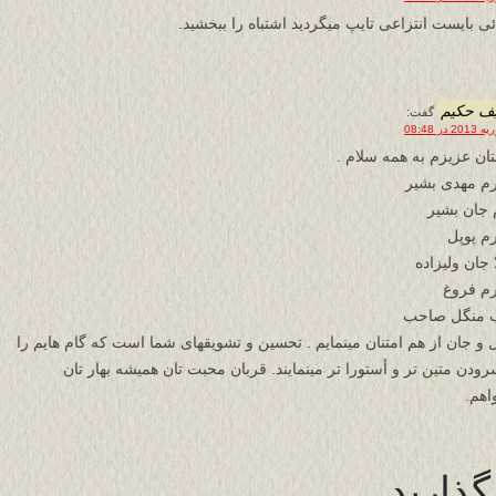
ئی بایست انتزاعی تایپ میگردید اشتباه را ببخشید.
ف حكيم
گفت:
ان عزيزم به همه سلام .
م مهدى بشير
 جان بشير
م پوپل
 جان وليزاده
م فروغ
 منگل صاحب
ل و جان از هم امتنان مينمايم . تحسين و تشويقهاى شما است كه گام هايم را
رودن متين تر و أستورا تر مينمايند. قربان محبت تان هميشه بهار تان
اهم.
گذارید