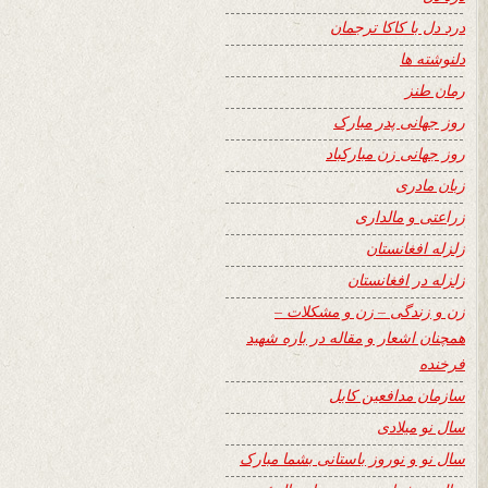
درد دل با کاکا ترجمان
دلنوشته ها
رمان طنز
روز جهانی پدر مبارک
روز جهانی زن مبارکباد
زبان مادری
زراعتی و مالداری
زلزله افغانستان
زلزله در افغانستان
زن و زندگی – زن و مشکلات –
همچنان اشعار و مقاله در باره شهید
فرخنده
سازمان مدافعین کابل
سال نو میلادی
سال نو و نوروز باستانی بشما مبارک