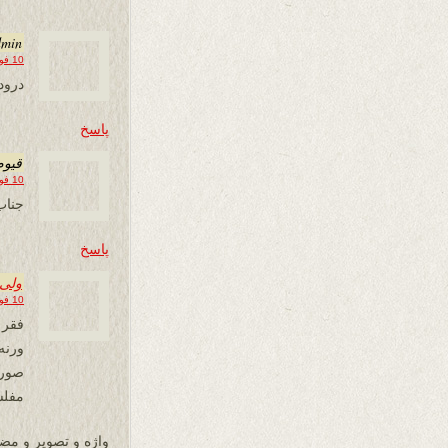
dmin
10 فوریه 2013 در 10:52
درود
پاسخ
قیوم
10 فوریه 2013 در 13:54
جناب
پاسخ
ولی 
10 فوریه 2013 در 17:34
فقر 
ورنه
صورت
مفلس
واژه و تصویر و مض