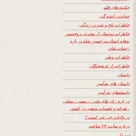
چکیده های قلم
حوادث راننده گی
خاطرات تلخ و شیرین زندگی
خاطرات دوستان از محترم پروفیسور
پوهاند استاد میرحسین شاه در باره
زحمات شان
خاطرات وطن
خاطراتی از فرهیختگان
داستان
داستان های پندآمیز
داستنتنهای پند آمیز
در باره زبان های ملی ، رسمی ، محلی
، تفرقه و تعصبات مذهبی در کشور
در ولایات چی خبر است ؟
درباره سایت ۲۴ ساعت
درد دل