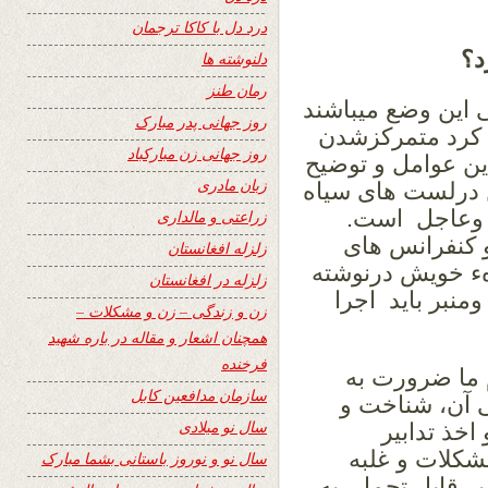
درد دل با کاکا ترجمان
د؟
دلنوشته ها
رمان طنز
این وضع میباشند
روز جهانی پدر مبارک
ح کرد متمرکزشدن
روز جهانی زن مبارکباد
ین عوامل و توضیح
زبان مادری
ن درلست های سیاه
 وعاجل است.
زراعتی و مالداری
 کنفرانس های
زلزله افغانستان
هء خویش درنوشته
زلزله در افغانستان
منبر باید اجرا
زن و زندگی – زن و مشکلات –
همچنان اشعار و مقاله در باره شهید
فرخنده
 ما ضرورت به
سازمان مدافعین کابل
 آن، شناخت و
سال نو میلادی
خذ تدابیر
شکلات و غلبه
سال نو و نوروز باستانی بشما مبارک
ر قابل تحمل، به