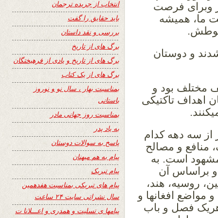
انتخاب از جریده ترجمان
تر وبرای فرصت
ت ما، همیشه
باید حقایق را گفت
بوطش.
بررسی و نقد داستان
برگ های از تاریخ
شدند و دوستان
برگ های از تاریخ و یادی از فرهیختگان
برگ های از یک کتاب
ف مختلف بود و
بمناسبت بهار ، سال نو و نوروز
ن اهداف تاکتیکی
باستانی
کنند.
بمناسبت روز جهانی مادر
به یاد پدر
 از سه دهه کدام
پاسخ به سوالات دوستان
، منافع و مصالح
پیام به هم میهنان
مشهود است. به
و براساس آن
پیام تبریک
ن، روسیه، هند،
پیام های تبریکی بمناسبت هفدهمین
و مواضع افغانها و
سال نشراتی سایت ۲۴ ساعت
هریک فصل و باب
پیامها ی تسلیت و همدری و اعـــلانا ت