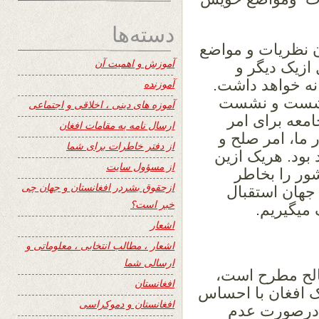
دسته‌ها
 نظریات و مواضع
آموزش و اهمیت آن
 ازیک دیگر و
نه خواهد داشت.
آموزنده
 نشست و نشست
آموزه های دینی ، اخلاقی و اجتماعی
معه برای امر
ارسال نامه به مقامات افغان
ما، امر صلح و
از دفتر خاطرات برای شما
بود. هریک ازین
از مسؤول سایت
ور را بخاطر
ازحقوق بشردر افغانستان و جهان چی
جهان استقبال
خبر است؟
ک میگیریم.
اشعار
اشعار ، مطالب انتخابی ، معلوماتی و
ارسالی شما
لح مطرح است،
افغانستان
ک افغان با احساس
افغانستان و دموکراسی
 درصورت عدم