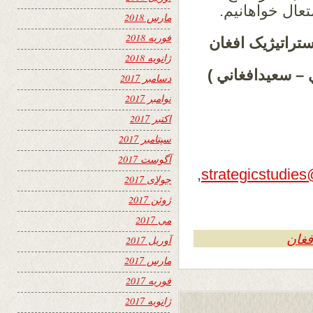
تعال خواهانیم.
مارس 2018
فوریه 2018
راتیژیک افغان
ژانویه 2018
 – سعیدافغاني )
دسامبر 2017
نوامبر 2017
اکتبر 2017
سپتامبر 2017
آگوست 2017
,
strategicstudi
جولای 2017
ژوئن 2017
می 2017
فغان
آوریل 2017
مارس 2017
فوریه 2017
ژانویه 2017