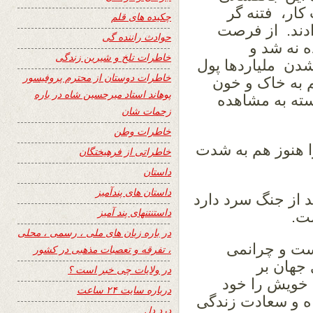
کار، فتنه گر
چکیده های قلم
ادند. از فرصت
حوادث راننده گی
 نه شد و
خاطرات تلخ و شیرین زندگی
دن ملیاردها پول
خاطرات دوستان از محترم پروفیسور
م به خاک و خون
پوهاند استاد میرحسین شاه در باره
سته به مشاهده
زحمات شان
خاطرات وطن
 هنوز هم به شدت
خاطراتی از فرهیختگان
داستان
داستان های پندآمیز
 از جنگ سرد دارد
داستنتنهای پند آمیز
ت.
در باره زبان های ملی ، رسمی ، محلی
ست و چرانمی
، تفرقه و تعصبات مذهبی در کشور
جهان بر
در ولایات چی خبر است ؟
ویش را خود
درباره سایت ۲۴ ساعت
 و سعادت زندگی
درد دل