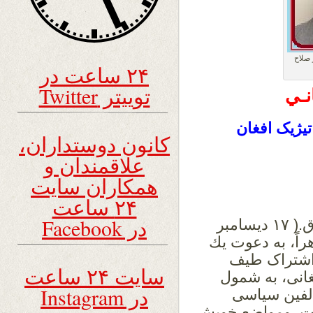
 صلاح
۲۴ ساعت در
توییتر Twitter
نـي
یژیک افغان
کانون دوستداران،
علاقمندان و
همکاران سایت
۲۴ ساعت
در Facebook
قراراست دوشنبه ۲۶ قوس سال ۱۴۹۱هـ ق.( ۱۷ دیسامبر
هراً، به دعوت يك
 اشتراک طیف
سایت ۲۴ ساعت
انی، به شمول
در Instagram
الفین سیاسی
یات ومواضع خویش