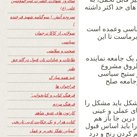
سالروز شهادت حضرت امیرالمؤمنین
ای حد اکثر داشته
علی (ع)
سروده آتش { سوگنامه شهید فرخنده
}
ساسی وعمده است
سولاتی از کاکا ترجمان
برماست تا این
سیاسی
صحت و سلامتی
یک جامعه نماینده
طاعات و عبادات تان قبول درگاه حق
طروق مشروع
طنز
ر ستیج سیاسی
عید همه مبارک
جامعه صلح
فراخوان ها
فرهنگ کتاب و کتابخوانی٬
شکل باید مشکل را
فرهنگ مردم
ی عملی و عینی
کارتون های عتیق شاهد
رین جا باز هم
کتاب هزار و یک حکایت ادبی تاریخی
ا باید اساس قبول
کمپاین تفکرُ تحریر و عمل
 کردن رنج و درد