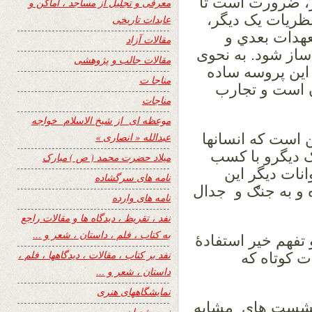
ر، ضرورت است تا
معرفی و تجلیل از مساجد ، اماکن و
ریات یک دیگر،
عابدات تاریخی
عهدات بعدي و
مقالات آزاد
ساز شود. به نحوی
مقالات جالب و پژوهشی
این پروسه ساده
مناجا ت
 است و تجارب
مناجات
موعظه ای از شیخ الاسلام خواجه
ن است که انسانها
عبدالله « انصاری »
ک دیگرو با کسب
میلاد حضرت محمد ( ص ) مبارک
نات دیگر این
نامه های سرگشاده
ه و به جنګ و جدال
نامه های وارده
نفد ، تقریظ ، دیدگاه ها و مقالات راجع
به کتاب ، فلم ، داستان ، شعر و …
 تفهم خیر استفادۀ
نفد بر کتاب ، مقالات ، دیدگاهها ، فلم ،
 کوتاه که
داستان ، شعر و …
نمایشگاههای هنری
نشست های مشابه
نیمه شعبان