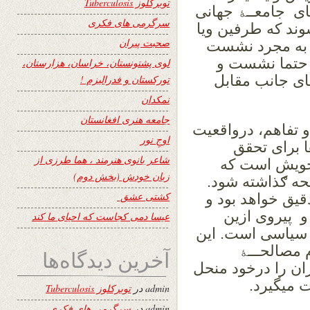
توبرکلوز Tuberculosis
ی جامعــﮥ جهانی
سرگرمی های فکری
وند که طرفین ویا
صحبت پیران
ر به مجرد نشست
 حتما نشست و
لوی پشتونستان، خراسان، هزارستان،
ای جانب مقابل
تورکستان و فدرالیزم !
نمکدان
جامعه هنری افغانستان
 تفاهم، درواقعیت
اوجِ نور
 برای تحقق
شاعر بانوی هنرمند ، هما طرزی از
 خویش است که
زبان خودش (بخش دوم)
حه ګذاشته شود.
کشتی عشق
قیق خواهد بود و
و پیروی ازین
عیسا دمی کجاست که احیای ما کند
سیاسی است. این
مصالحـــﮥ
آخرین دیدگاه‌ها
ان را درخود منحل
 میگیرد.
admin
در
توبرکلوز Tuberculosis
admin
در
سرگرمی های فکری