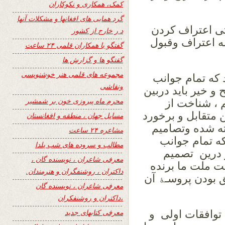
کمک، همکاری و نکوکاران
گرد همایی های افغانها و مشکلات آنها
تی اعتراف کردن
د ر خارج از کشور
به اعتراف وقبول
گفتگو با همکاران قلمی ۲۴ ساعت
گفتگو ها و گزارش ها
مجموعه های قلمی هنر خوشنویسی
 که تمام جوانب
ونقاشی
و خیر باید دربین
محرم ماه پیروزی خون بر شمشیر
 ، شناخت از
متقابل و برخورد
مسایل جهان ، منطقه و افغانستان
ه شده وتصامیم
مشاعره ۲۴ ساعت
ه تمام جوانب
مطالب و سروده های شب یلدا
 درین تصمیم
معرفی شاعران ، نویسنده گان ،
شت ملت ما برنده
داکتران ، روشنفگران و هنرمندان.
ق بودن پروسـﮥ آن
معرفی شاعران ، نویسنده گان
،داکتران و روشنفکران
معرفی کتابهای جدید
توافقات اولی و