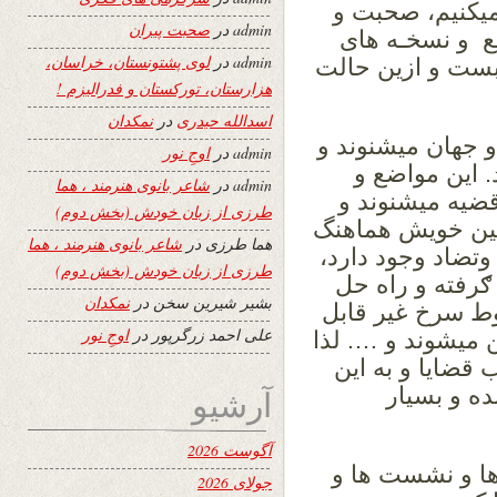
میکنیم، صحبت و
admin
در
صحبت پیران
ضع و نسخـه های
admin
در
لوی پشتونستان، خراسان،
 بست و ازین حالت
هزارستان، تورکستان و فدرالیزم !
اسدالله حیدری
در
نمکدان
 جهان میشنوند و
admin
در
اوجِ نور
 این مواضع و
admin
در
شاعر بانوی هنرمند ، هما
ضیه میشنوند و
طرزی از زبان خودش (بخش دوم)
بین خویش هماهنگ
هما طرزی
در
شاعر بانوی هنرمند ، هما
تضاد وجود دارد،
طرزی از زبان خودش (بخش دوم)
رفته و راه حل
بشیر شیرین سخن
در
نمکدان
 سرخ غیر قابل
علی احمد زرگرپور
در
اوجِ نور
 میشوند و …. لذا
قضایا و به این
ه و بسیار
آرشیو
آگوست 2026
ا و نشست ها و
جولای 2026