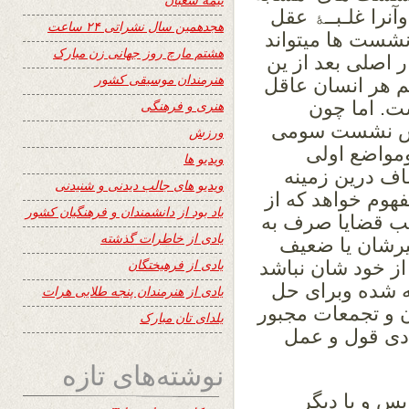
آنرا غلـبــﮥ عقل
هجدهمین سال نشراتی ۲۴ ساعت
نشست ها میتواند
هشتم مارچ روز جهانی زن مبارک
ر اصلی بعد از ین
هنرمندان موسیقی کشور
م هر انسان عاقل
ت. اما چون
هنری و فرهنگی
نی ۱۷/۱۲/۲۰۱۲ درپاریس نشست سومی
ورزش
ومواضع اولی
ویدیو ها
اف درین زمینه
ویدیو های جالب دیدنی و شنیدنی
فهوم خواهد که از
یاد بود از دانشمندان و فرهنگیان کشور
ب قضایا صرف به
یادی از خاطرات گذشته
رشان یا ضعیف
یادی از فرهیختگان
 از خود شان نباشد
ته شده وبرای حل
یادی از هنرمندان پنجه طلایی هرات
 و تجمعات مجبور
یلدای تان مبارک
ادی قول و عمل
نوشته‌های تازه
س و یا دیگر