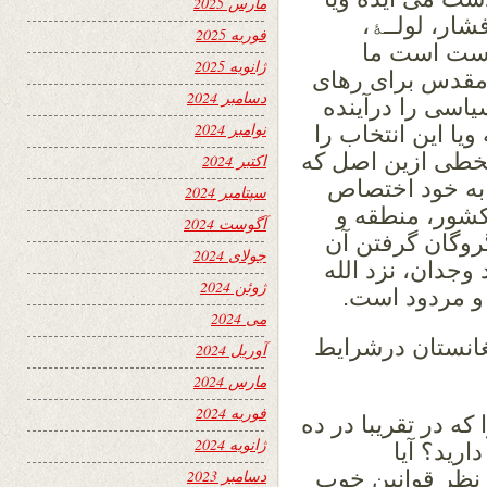
مارس 2025
ار، لولــﮥ،
فوریه 2025
رست است ما
ژانویه 2025
دمقدس برای رهای
دسامبر 2024
اسی را درآینده
نوامبر 2024
ا این انتخاب را
 تخطی ازین اصل که
اکتبر 2024
به خود اختصاص
سپتامبر 2024
کشور، منطقه و
آگوست 2024
روگان گرفتن آن
جولای 2024
 وجدان، نزد الله
ژوئن 2024
 و مردود است.
می 2024
غانستان درشرایط
آوریل 2024
مارس 2024
فوریه 2024
 که در تقریبا در ده
ژانویه 2024
رید؟ آیا
 نظر قوانین خوب
دسامبر 2023