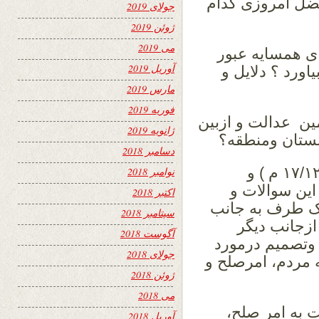
ضل امروزی کدام
جولای 2019
ژوئن 2019
می 2019
ای همسایه عبور
آوریل 2019
یاورد ؟ دلایل و
مارس 2019
فوریه 2019
مین عدالت و ازبین
ژانویه 2019
انستان ومنطقه؟
دسامبر 2018
امید واریم درپایان نشست پاریس (۱۷/۱۲/۲۰۱۲ م ) و
نوامبر 2018
این سوالات و
اکتبر 2018
یک طرف به جانب
سپتامبر 2018
ازجانب دیگر
آگوست 2018
وتصمیم درمورد
جولای 2018
 مردم، امرصلح و
ژوئن 2018
می 2018
 به امر صلح،
آوریل 2018