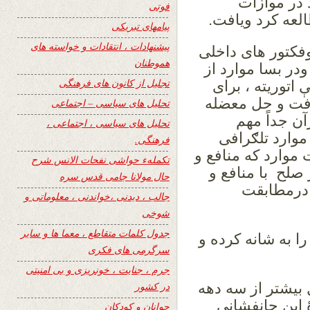
 در موازات
فوتی
لعه کرد ویافت.
پیامهای تبریکی
پیشنهادات ، انتقادات و خواسته های
فکتور های داخلی
هموطنان
در بسا موارد از
تجلیل از کانون های فرهنگی
توریته ، برای
رفت و حل معضله
تحلیل های سیاسی – اجتماعی
ن جداً مهم
تحلیل های سیاسی ، اجتماعی ،
موارد تلګرافی
فرهنگی.
موارد که منافع و
تکملهء حواشی نفحات الانس شرح
صلح با منافع و
حال مولانا جامی قدس سره
درمطابقت
جالب ، دیدنی ،خواندنی ، معلوماتی و
شوخی
جدول کلمات متقاطع ، معما ها و سایر
ا به شانه کرده و
سرگرمی های فکری
جرم ، جنایت ، خونریزی و بی امنیتی
 بیشتر از سه دهه
در کشور
 این جانفشانی
جوانان و کودکان