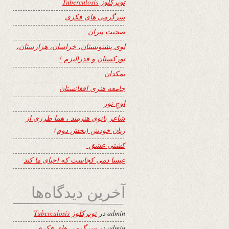
توبرکلوز Tuberculosis
سرگرمی های فکری
صحبت پیران
لوی پشتونستان، خراسان، هزارستان،
تورکستان و فدرالیزم !
نمکدان
جامعه هنری افغانستان
اوجِ نور
شاعر بانوی هنرمند ، هما طرزی از
زبان خودش (بخش دوم)
کشتی عشق
عیسا دمی کجاست که احیای ما کند
آخرین دیدگاه‌ها
admin
در
توبرکلوز Tuberculosis
admin
در
سرگرمی های فکری