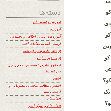
نی
دسته‌ها
کو
آموزش و اهمیت آن
ودی
آموزنده
کو
آموزه های دینی ، اخلاقی و اجتماعی
ارسال نامه به مقامات افغان
دی
از دفتر خاطرات برای شما
کو
از مسؤول سایت
ازحقوق بشردر افغانستان و جهان چی
تی
خبر است؟
اشعار
کو؟
اشعار ، مطالب انتخابی ، معلوماتی و
 یک
ارسالی شما
افغانستان
و؟
افغانستان و دموکراسی