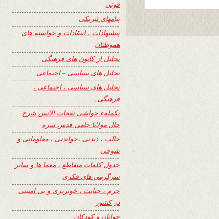
فوتی
پیامهای تبریکی
پیشنهادات ، انتقادات و خواسته های
هموطنان
تجلیل از کانون های فرهنگی
تحلیل های سیاسی – اجتماعی
تحلیل های سیاسی ، اجتماعی ،
فرهنگی.
تکملهء حواشی نفحات الانس شرح
حال مولانا جامی قدس سره
جالب ، دیدنی ،خواندنی ، معلوماتی و
شوخی
جدول کلمات متقاطع ، معما ها و سایر
سرگرمی های فکری
جرم ، جنایت ، خونریزی و بی امنیتی
در کشور
جوانان و کودکان