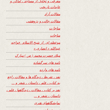
معرفی و تجلیل از مساجد ، اماکن و
عابدات تاریخی
مقالات آزاد
مقالات جالب و پژوهشی
مناجا ت
مناجات
موعظه ای از شیخ الاسلام خواجه
عبدالله « انصاری »
میلاد حضرت محمد ( ص ) مبارک
نامه های سرگشاده
نامه های وارده
نفد ، تقریظ ، دیدگاه ها و مقالات راجع
به کتاب ، فلم ، داستان ، شعر و …
نفد بر کتاب ، مقالات ، دیدگاهها ، فلم ،
داستان ، شعر و …
نمایشگاههای هنری
نیمه شعبان