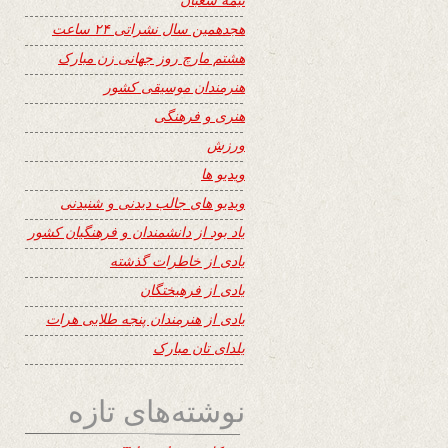
هجدهمین سال نشراتی ۲۴ ساعت
هشتم مارچ روز جهانی زن مبارک
هنرمندان موسیقی کشور
هنری و فرهنگی
ورزش
ویدیو ها
ویدیو های جالب دیدنی و شنیدنی
یاد بود از دانشمندان و فرهنگیان کشور
یادی از خاطرات گذشته
یادی از فرهیختگان
یادی از هنرمندان پنجه طلایی هرات
یلدای تان مبارک
نوشته‌های تازه