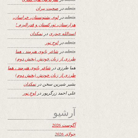
admin
در
صحبت پیران
admin
در
لوی پشتونستان، خراسان،
هزارستان، تورکستان و فدرالیزم !
اسدالله حیدری
در
نمکدان
admin
در
اوجِ نور
admin
در
شاعر بانوی هنرمند ، هما
طرزی از زبان خودش (بخش دوم)
هما طرزی
در
شاعر بانوی هنرمند ، هما
طرزی از زبان خودش (بخش دوم)
بشیر شیرین سخن
در
نمکدان
علی احمد زرگرپور
در
اوجِ نور
آرشیو
آگوست 2026
جولای 2026