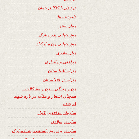
درد دل با کاکا ترجمان
دلنوشته ها
رمان طنز
روز جهانی پدر مبارک
روز جهانی زن مبارکباد
زبان مادری
زراعتی و مالداری
زلزله افغانستان
زلزله در افغانستان
زن و زندگی – زن و مشکلات –
همچنان اشعار و مقاله در باره شهید
فرخنده
سازمان مدافعین کابل
سال نو میلادی
سال نو و نوروز باستانی بشما مبارک