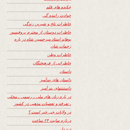
چکیده های قلم
حوادث راننده گی
خاطرات تلخ و شیرین زندگی
خاطرات دوستان از محترم پروفیسور
پوهاند استاد میرحسین شاه در باره
زحمات شان
خاطرات وطن
خاطراتی از فرهیختگان
داستان
داستان های پندآمیز
داستنتنهای پند آمیز
در باره زبان های ملی ، رسمی ، محلی
، تفرقه و تعصبات مذهبی در کشور
در ولایات چی خبر است ؟
درباره سایت ۲۴ ساعت
درد دل