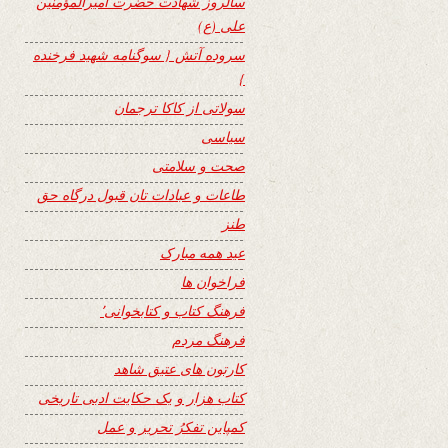
سالروز شهادت حضرت امیرالمؤمنین
علی (ع)
سروده آتش { سوگنامه شهید فرخنده
}
سولاتی از کاکا ترجمان
سیاسی
صحت و سلامتی
طاعات و عبادات تان قبول درگاه حق
طنز
عید همه مبارک
فراخوان ها
فرهنگ کتاب و کتابخوانی٬
فرهنگ مردم
کارتون های عتیق شاهد
کتاب هزار و یک حکایت ادبی تاریخی
کمپاین تفکرُ تحریر و عمل