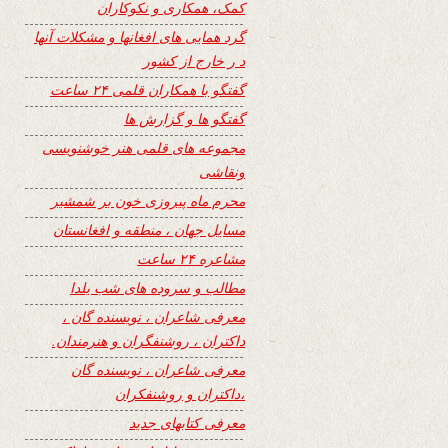
کمک، همکاری و نکوکاران
گرد همایی های افغانها و مشکلات آنها
د ر خارج از کشور
گفتگو با همکاران قلمی ۲۴ ساعت
گفتگو ها و گزارش ها
مجموعه های قلمی هنر خوشنویسی
ونقاشی
محرم ماه پیروزی خون بر شمشیر
مسایل جهان ، منطقه و افغانستان
مشاعره ۲۴ ساعت
مطالب و سروده های شب یلدا
معرفی شاعران ، نویسنده گان ،
داکتران ، روشنفگران و هنرمندان.
معرفی شاعران ، نویسنده گان
،داکتران و روشنفکران
معرفی کتابهای جدید