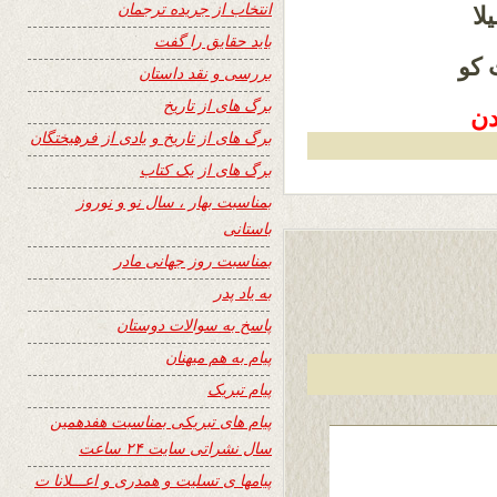
انتخاب از جریده ترجمان
لا
باید حقایق را گفت
 کو
بررسی و نقد داستان
برگ های از تاریخ
دن
برگ های از تاریخ و یادی از فرهیختگان
برگ های از یک کتاب
بمناسبت بهار ، سال نو و نوروز
باستانی
بمناسبت روز جهانی مادر
به یاد پدر
پاسخ به سوالات دوستان
پیام به هم میهنان
پیام تبریک
پیام های تبریکی بمناسبت هفدهمین
سال نشراتی سایت ۲۴ ساعت
پیامها ی تسلیت و همدری و اعـــلانا ت