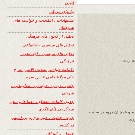
فوتی
پیامهای تبریکی
پیشنهادات ، انتقادات و خواسته های
هموطنان
تجلیل از کانون های فرهنگی
تحلیل های سیاسی – اجتماعی
تحلیل های سیاسی ، اجتماعی ،
م زدید.
فرهنگی.
تکملهء حواشی نفحات الانس شرح
حال مولانا جامی قدس سره
جالب ، دیدنی ،خواندنی ، معلوماتی و
شوخی
جدول کلمات متقاطع ، معما ها و سایر
سرگرمی های فکری
 و همچنان درود بر سایت
جرم ، جنایت ، خونریزی و بی امنیتی
در کشور
جوانان و کودکان