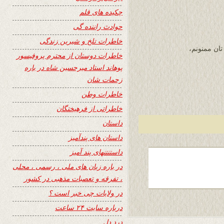
چکیده های قلم
حوادث راننده گی
خاطرات تلخ و شیرین زندگی
ان ممنونم،
خاطرات دوستان از محترم پروفیسور
پوهاند استاد میرحسین شاه در باره
زحمات شان
خاطرات وطن
خاطراتی از فرهیختگان
داستان
داستان های پندآمیز
داستنتنهای پند آمیز
در باره زبان های ملی ، رسمی ، محلی
، تفرقه و تعصبات مذهبی در کشور
در ولایات چی خبر است ؟
درباره سایت ۲۴ ساعت
درد دل