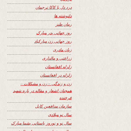
درد دل با کاکا ترجمان
دلنوشته ها
رمان طنز
روز جهانی پدر مبارک
روز جهانی زن مبارکباد
زبان مادری
زراعتی و مالداری
زلزله افغانستان
زلزله در افغانستان
زن و زندگی – زن و مشکلات –
همچنان اشعار و مقاله در باره شهید
فرخنده
سازمان مدافعین کابل
سال نو میلادی
سال نو و نوروز باستانی بشما مبارک