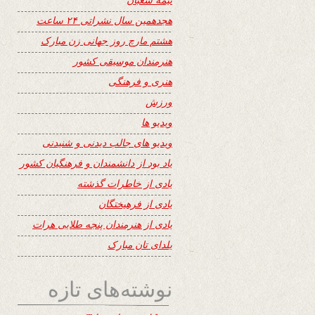
هجدهمین سال نشراتی ۲۴ ساعت
هشتم مارچ روز جهانی زن مبارک
هنرمندان موسیقی کشور
هنری و فرهنگی
ورزش
ویدیو ها
ویدیو های جالب دیدنی و شنیدنی
یاد بود از دانشمندان و فرهنگیان کشور
یادی از خاطرات گذشته
یادی از فرهیختگان
یادی از هنرمندان پنجه طلایی هرات
یلدای تان مبارک
نوشته‌های تازه