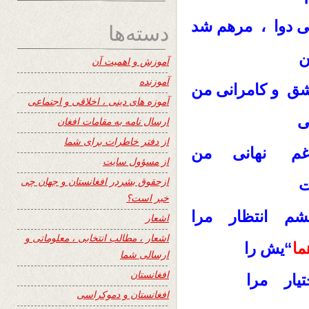
‌ دوا ، مرهم شد
دسته‌ها
ن
آموزش و اهمیت آن
آموزنده
 و کامرانی من
آموزه های دینی ، اخلاقی و اجتماعی
ی
ارسال نامه به مقامات افغان
از دفتر خاطرات برای شما
غم نهانی من
از مسؤول سایت
ازحقوق بشردر افغانستان و جهان چی
ت
خبر است؟
م انتظار مرا
اشعار
اشعار ، مطالب انتخابی ، معلوماتی و
ما
“یش را
ارسالی شما
افغانستان
ار مرا
افغانستان و دموکراسی