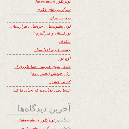
توبرکلوز Tuberculosis
سرگرمی های فکری
صحبت پیران
لوی پشتونستان، خراسان، هزارستان،
تورکستان و فدرالیزم !
نمکدان
جامعه هنری افغانستان
اوجِ نور
شاعر بانوی هنرمند ، هما طرزی از
زبان خودش (بخش دوم)
کشتی عشق
عیسا دمی کجاست که احیای ما کند
آخرین دیدگاه‌ها
admin
در
توبرکلوز Tuberculosis
admin
در
سرگرمی های فکری