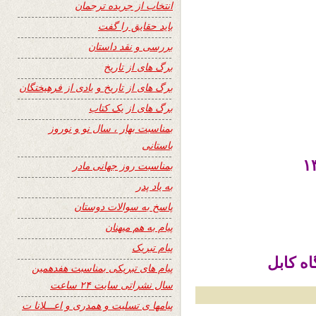
انتخاب از جریده ترجمان
باید حقایق را گفت
بررسی و نقد داستان
برگ های از تاریخ
برگ های از تاریخ و یادی از فرهیختگان
برگ های از یک کتاب
بمناسبت بهار ، سال نو و نوروز
باستانی
بمناسبت روز جهانی مادر
به یاد پدر
پاسخ به سوالات دوستان
پیام به هم میهنان
پیام تبریک
اه کابل
پیام های تبریکی بمناسبت هفدهمین
سال نشراتی سایت ۲۴ ساعت
پیامها ی تسلیت و همدری و اعـــلانا ت