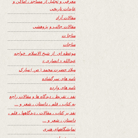
معرفی و تجلیل از مساجد ، اماکن و
عابدات تاریخی
مقالات آزاد
مقالات جالب و پژوهشی
مناجا ت
مناجات
موعظه ای از شیخ الاسلام خواجه
عبدالله « انصاری »
میلاد حضرت محمد ( ص ) مبارک
نامه های سرگشاده
نامه های وارده
نفد ، تقریظ ، دیدگاه ها و مقالات راجع
به کتاب ، فلم ، داستان ، شعر و …
نفد بر کتاب ، مقالات ، دیدگاهها ، فلم ،
داستان ، شعر و …
نمایشگاههای هنری
نیمه شعبان