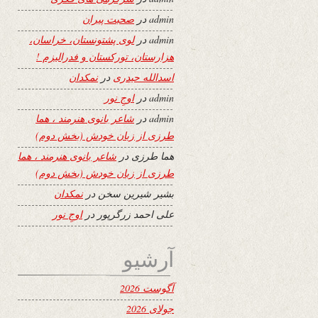
admin
در
صحبت پیران
admin
در
لوی پشتونستان، خراسان،
هزارستان، تورکستان و فدرالیزم !
اسدالله حیدری
در
نمکدان
admin
در
اوجِ نور
admin
در
شاعر بانوی هنرمند ، هما
طرزی از زبان خودش (بخش دوم)
هما طرزی
در
شاعر بانوی هنرمند ، هما
طرزی از زبان خودش (بخش دوم)
بشیر شیرین سخن
در
نمکدان
علی احمد زرگرپور
در
اوجِ نور
آرشیو
آگوست 2026
جولای 2026