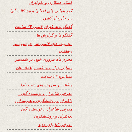
کمک، همکاری و نکوکاران
گرد همایی های افغانها و مشکلات آنها
د ر خارج از کشور
گفتگو با همکاران قلمی ۲۴ ساعت
گفتگو ها و گزارش ها
مجموعه های قلمی هنر خوشنویسی
ونقاشی
محرم ماه پیروزی خون بر شمشیر
مسایل جهان ، منطقه و افغانستان
مشاعره ۲۴ ساعت
مطالب و سروده های شب یلدا
معرفی شاعران ، نویسنده گان ،
داکتران ، روشنفگران و هنرمندان.
معرفی شاعران ، نویسنده گان
،داکتران و روشنفکران
معرفی کتابهای جدید