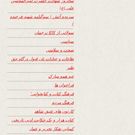
سالروز شهادت حضرت امیرالمؤمنین
علی (ع)
سروده آتش { سوگنامه شهید فرخنده
}
سولاتی از کاکا ترجمان
سیاسی
صحت و سلامتی
طاعات و عبادات تان قبول درگاه حق
طنز
عید همه مبارک
فراخوان ها
فرهنگ کتاب و کتابخوانی٬
فرهنگ مردم
کارتون های عتیق شاهد
کتاب هزار و یک حکایت ادبی تاریخی
کمپاین تفکرُ تحریر و عمل