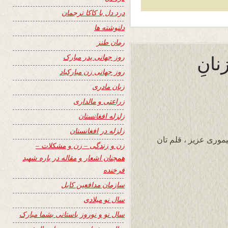
درد دل با کاکا ترجمان
دلنوشته ها
رمان طنز
نانِ
روز جهانی پدر مبارک
روز جهانی زن مبارکباد
زبان مادری
زراعتی و مالداری
زلزله افغانستان
زلزله در افغانستان
موری عزیز ، قلم تان
زن و زندگی – زن و مشکلات –
همچنان اشعار و مقاله در باره شهید
فرخنده
سازمان مدافعین کابل
سال نو میلادی
سال نو و نوروز باستانی بشما مبارک