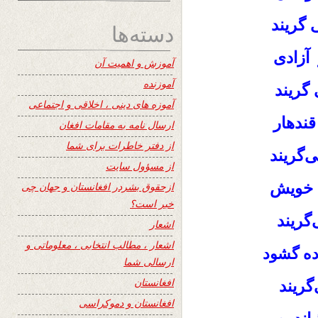
 گریند
دسته‌ها
 آزادی
آموزش و اهمیت آن
آموزنده
 گریند
آموزه های دینی ، اخلاقی و اجتماعی
ندهار
ارسال نامه به مقامات افغان
از دفتر خاطرات برای شما
‌گریند
از مسؤول سایت
ِ خویش
ازحقوق بشردر افغانستان و جهان چی
خبر است؟
‌گریند
اشعار
اشعار ، مطالب انتخابی ، معلوماتی و
ده
گشود
ارسالی شما
افغانستان
‌گریند
افغانستان و دموکراسی