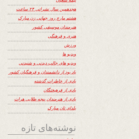
هجدهمین سال نشراتی ۲۴ ساعت
هشتم مارچ روز جهانی زن مبارک
هنرمندان موسیقی کشور
هنری و فرهنگی
ورزش
ویدیو ها
ویدیو های جالب دیدنی و شنیدنی
یاد بود از دانشمندان و فرهنگیان کشور
یادی از خاطرات گذشته
یادی از فرهیختگان
یادی از هنرمندان پنجه طلایی هرات
یلدای تان مبارک
نوشته‌های تازه