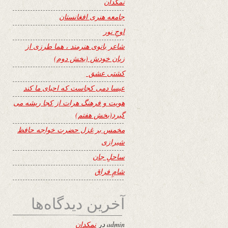
نمکدان
جامعه هنری افغانستان
اوجِ نور
شاعر بانوی هنرمند ، هما طرزی از
زبان خودش (بخش دوم)
کشتی عشق
عیسا دمی کجاست که احیای ما کند
هویت و فرهنگ هرات از کجا ریشه می
گیرد(بخش هفتم)
مخمس بر غزل حضرت خواجه حافظ
شیرازی
ساحلِ جان
شامِ فراق
آخرین دیدگاه‌ها
admin
در
نمکدان