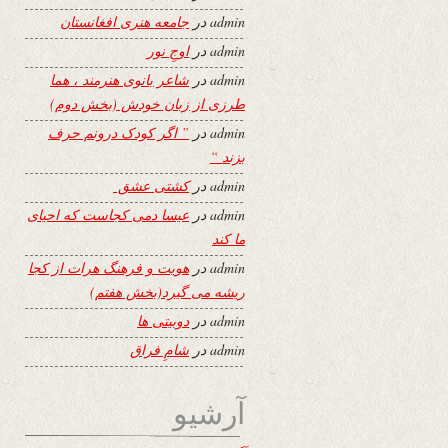
admin
در
جامعه هنری افغانستان
admin
در
اوجِ نور
admin
در
شاعر بانوی هنرمند ، هما
طرزی از زبان خودش (بخش دوم)
admin
در
” اگر کودک درونم حرف
بزند “
admin
در
کشتی عشق
admin
در
عیسا دمی کجاست که احیای
ما کند
admin
در
هویت و فرهنگ هرات از کجا
ریشه می گیرد(بخش هفتم)
admin
در
دوبیتی ها
admin
در
شامِ فراق
آرشیو