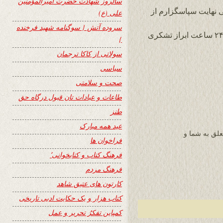
سالروز شهادت حضرت امیرالمؤمنین
ی نهایت سپاسگزارم از
علی (ع)
سروده آتش { سوگنامه شهید فرخنده
از نشر شعر بنده در سایت وزین و پر محتوای ۲۴ ساعت ابراز تشکری
}
سولاتی از کاکا ترجمان
سیاسی
صحت و سلامتی
طاعات و عبادات تان قبول درگاه حق
طنز
عید همه مبارک
موری عزیز ، سایت ۲۴ ساعت متعلق به شما و
فراخوان ها
فرهنگ کتاب و کتابخوانی٬
فرهنگ مردم
کارتون های عتیق شاهد
کتاب هزار و یک حکایت ادبی تاریخی
کمپاین تفکرُ تحریر و عمل