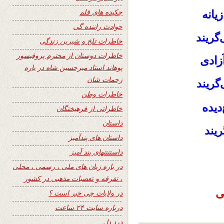
چکیده های قلم
زیانه
حوادث راننده گی
‌گریند
خاطرات تلخ و شیرین زندگی
خاطرات دوستان از محترم پروفیسور
زادی
پوهاند استاد میرحسین شاه در باره
زحمات شان
گریند
خاطرات وطن
‌دیده
خاطراتی از فرهیختگان
داستان
ریند
داستان های پندآمیز
داستنتنهای پند آمیز
در باره زبان های ملی ، رسمی ، محلی
، تفرقه و تعصبات مذهبی در کشور
در ولایات چی خبر است ؟
درباره سایت ۲۴ ساعت
درد دل