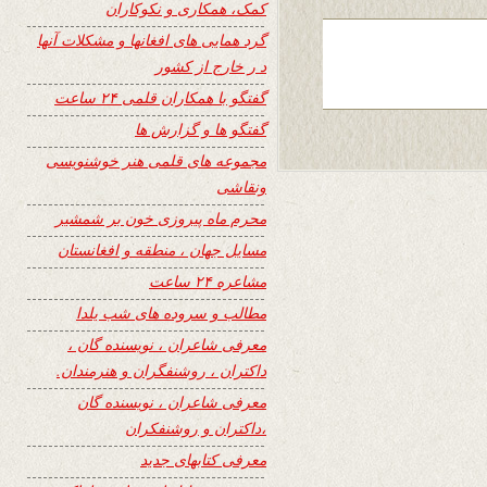
کمک، همکاری و نکوکاران
گرد همایی های افغانها و مشکلات آنها
د ر خارج از کشور
گفتگو با همکاران قلمی ۲۴ ساعت
گفتگو ها و گزارش ها
مجموعه های قلمی هنر خوشنویسی
ونقاشی
محرم ماه پیروزی خون بر شمشیر
مسایل جهان ، منطقه و افغانستان
مشاعره ۲۴ ساعت
مطالب و سروده های شب یلدا
معرفی شاعران ، نویسنده گان ،
داکتران ، روشنفگران و هنرمندان.
معرفی شاعران ، نویسنده گان
،داکتران و روشنفکران
معرفی کتابهای جدید