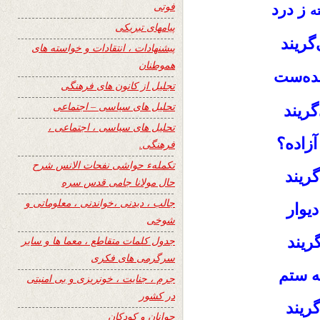
فوتی
ز درد
ه
پیامهای تبریکی
گریند
پیشنهادات ، انتقادات و خواسته های
هموطنان
ده‌ست
تجلیل از کانون های فرهنگی
تحلیل های سیاسی – اجتماعی
گریند
تحلیل های سیاسی ، اجتماعی ،
آزاده؟
فرهنگی.
تکملهء حواشی نفحات الانس شرح
گریند
حال مولانا جامی قدس سره
جالب ، دیدنی ،خواندنی ، معلوماتی و
یوار
شوخی
ریند
جدول کلمات متقاطع ، معما ها و سایر
سرگرمی های فکری
ه
ستم
جرم ، جنایت ، خونریزی و بی امنیتی
در کشور
گریند
جوانان و کودکان