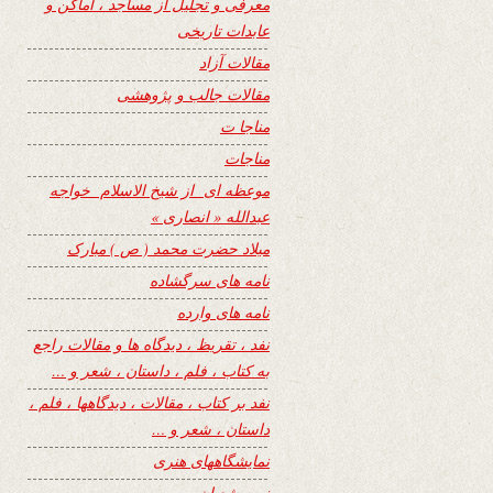
معرفی و تجلیل از مساجد ، اماکن و
عابدات تاریخی
مقالات آزاد
مقالات جالب و پژوهشی
مناجا ت
مناجات
موعظه ای از شیخ الاسلام خواجه
عبدالله « انصاری »
میلاد حضرت محمد ( ص ) مبارک
نامه های سرگشاده
نامه های وارده
نفد ، تقریظ ، دیدگاه ها و مقالات راجع
به کتاب ، فلم ، داستان ، شعر و …
نفد بر کتاب ، مقالات ، دیدگاهها ، فلم ،
داستان ، شعر و …
نمایشگاههای هنری
نیمه شعبان