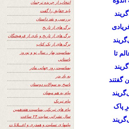
اندوه
انتخاب از جریده ترجمان
باید حقایق را گفت
گریند
بررسی و نقد داستان
ریادی
برگ های از تاریخ
برگ های از تاریخ و یادی از فرهیختگان
‌گریند
برگ های از یک کتاب
لم تا
بمناسبت بهار ، سال نو و نوروز
باستانی
ریند
بمناسبت روز جهانی مادر
به یاد پدر
گفتند
پاسخ به سوالات دوستان
گریند
پیام به هم میهنان
پیام تبریک
ِ پاک
پیام های تبریکی بمناسبت هفدهمین
سال نشراتی سایت ۲۴ ساعت
گریند
پیامها ی تسلیت و همدری و اعـــلانا ت