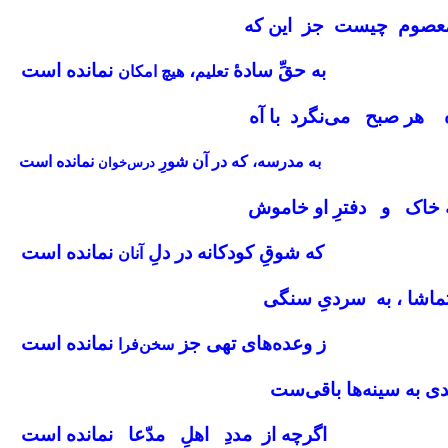
معصوم چیست جز این‌ که
به حقِّ سادهٔ
،
نمانده است
تعلیم
هیچ امکان
 هر صبح می‌نگرد با آه
به مدرسه، که در آن شورِ
نمانده است
درس‌خوان
 خاک و دفترِ او خاموش
که شوقِ کودکانه در دلِ
نمانده است
آنان
ماشا ، به سردیِ سنگی
ز وعده‌های تهی جز
نمانده است
سخن‌فرا
یدی به سینه‌ها باقی‌ست
اگرچه از مددِ اهلِ مدّعا نمانده است