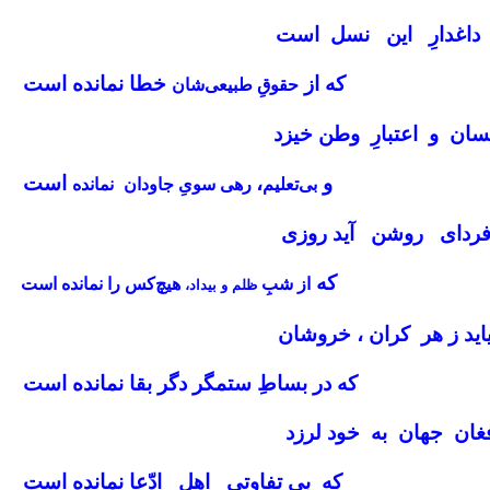
ِ داغدارِ این نسل است
که از
خطا نمانده است
حقوقِ طبیعی‌شان
انسان و اعتبارِ وطن خیزد
و
،
است
بی‌تعلیم
رهی سویِ جاودان
نمانده
 فردای روشن آید روزی
که
از شبِ
هیچ‌کس را نمانده است
ظلم و بیداد،
اید ز هر کران ، خروشان
که در بساطِ ستمگر دگر بقا نمانده است
 افغان جهان به خود لرزد
که بی‌ تفاوتیِ اهلِ ادّعا نمانده است