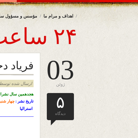
اهداف و مرام ما
مؤسس و مسؤول سا
۲۴ ساعت
03
فریاد د
ارسال شده توسط admin د
ژوئن
هجدهمین سال نشرات
۵
تاریخ نشر :
چهار شنب
استرالیا
دیدگاه
————————-