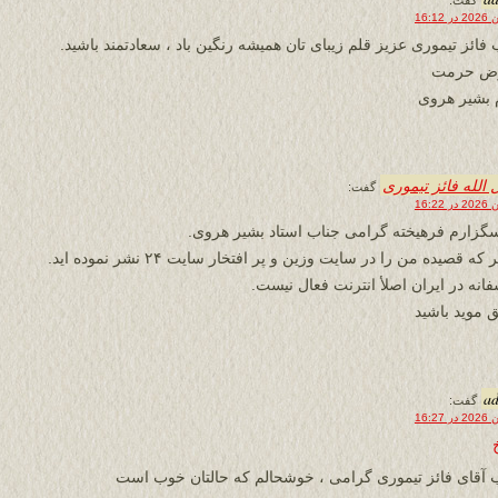
گفت:
 فائز تیموری عزیز قلم زیبای تان همیشه رنگین باد ، سعادتمند باشید.
رض حرمت
 بشیر هروی
 الله فائز تیموری
گفت:
گزارم فرهیخته گرامی جناب استاد بشیر هروی.
که قصیده من را در سایت وزین و پر افتخار سایت ۲۴ نشر نموده اید.
فانه در ایران اصلأ انترنت فعال نیست.
 موید باشید
a
گفت:
آقای فائز تیموری گرامی ، خوشحالم که حالتان خوب است