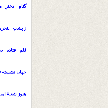
گناهِ دخترِ 
ز پشتِ پنجره
قلم فتاده به
جهان نشسته ت
هنوز شعلهٔ ام