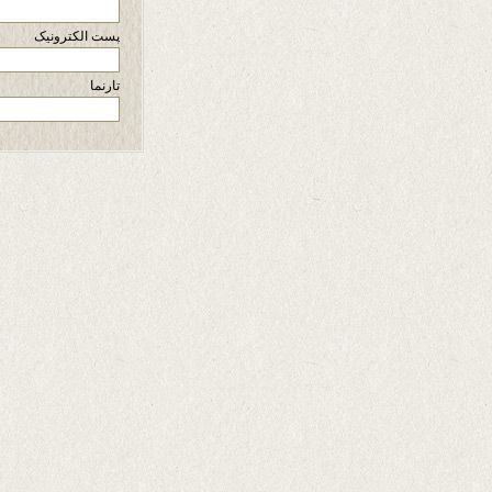
پست الکترونیک
تارنما