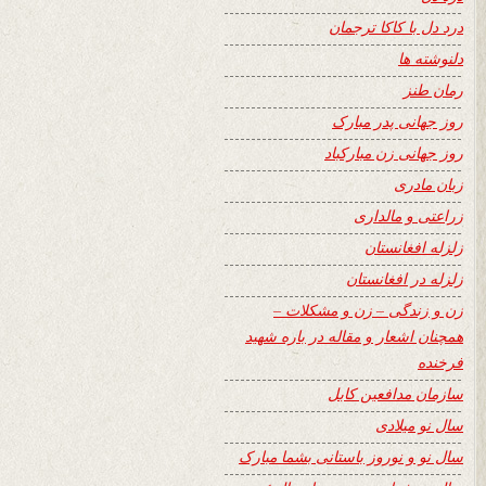
درد دل با کاکا ترجمان
دلنوشته ها
رمان طنز
روز جهانی پدر مبارک
روز جهانی زن مبارکباد
زبان مادری
زراعتی و مالداری
زلزله افغانستان
زلزله در افغانستان
زن و زندگی – زن و مشکلات –
همچنان اشعار و مقاله در باره شهید
فرخنده
سازمان مدافعین کابل
سال نو میلادی
سال نو و نوروز باستانی بشما مبارک