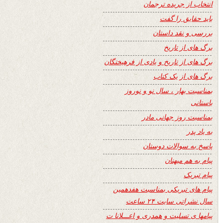
انتخاب از جریده ترجمان
باید حقایق را گفت
بررسی و نقد داستان
برگ های از تاریخ
برگ های از تاریخ و یادی از فرهیختگان
برگ های از یک کتاب
بمناسبت بهار ، سال نو و نوروز
باستانی
بمناسبت روز جهانی مادر
به یاد پدر
پاسخ به سوالات دوستان
پیام به هم میهنان
پیام تبریک
پیام های تبریکی بمناسبت هفدهمین
سال نشراتی سایت ۲۴ ساعت
پیامها ی تسلیت و همدری و اعـــلانا ت