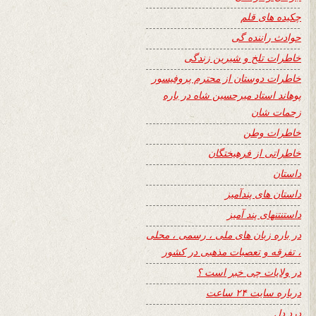
چکیده های قلم
حوادث راننده گی
خاطرات تلخ و شیرین زندگی
خاطرات دوستان از محترم پروفیسور
پوهاند استاد میرحسین شاه در باره
زحمات شان
خاطرات وطن
خاطراتی از فرهیختگان
داستان
داستان های پندآمیز
داستنتنهای پند آمیز
در باره زبان های ملی ، رسمی ، محلی
، تفرقه و تعصبات مذهبی در کشور
در ولایات چی خبر است ؟
درباره سایت ۲۴ ساعت
درد دل