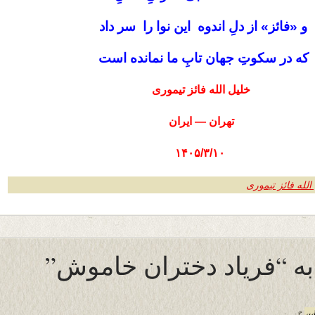
و «فائز» از دلِ اندوه این نوا را سر داد
که در سکوتِ جهان تابِ ما نمانده است
خلیل الله فائز تیموری
تهران — ایران
۱۴۰۵/۳/۱۰
لله فائز تیموری
a