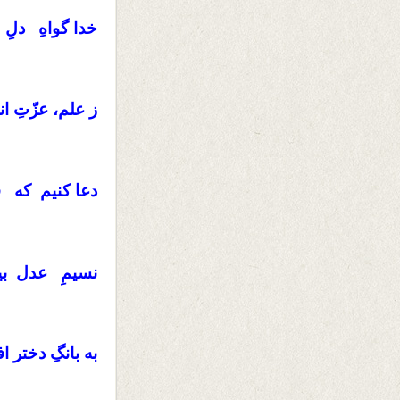
خدا گواهِ دل
ز علم، عزّتِ 
دعا کنیم که
نسیمِ عدل بی
به بانگِ دختر