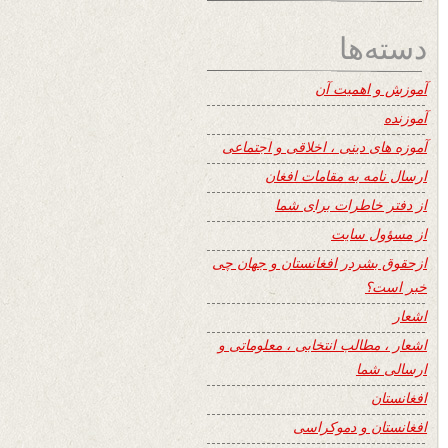
دسته‌ها
آموزش و اهمیت آن
آموزنده
آموزه های دینی ، اخلاقی و اجتماعی
ارسال نامه به مقامات افغان
از دفتر خاطرات برای شما
از مسؤول سایت
ازحقوق بشردر افغانستان و جهان چی
خبر است؟
اشعار
اشعار ، مطالب انتخابی ، معلوماتی و
ارسالی شما
افغانستان
افغانستان و دموکراسی