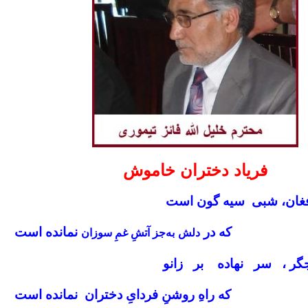
فریاد دختران خاموش
افغان، شبی سیه‌ گون است
که در
نمانده است
دلش
به‌جز آتشِ غمِ سوزان
جگر ، سر نهاده بر زانو
که راهِ روشنِ فردایِ دختران نمانده است