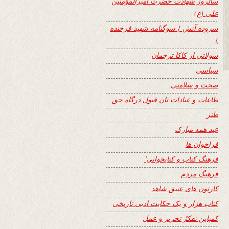
سالروز شهادت حضرت امیرالمؤمنین
علی (ع)
سروده آتش { سوگنامه شهید فرخنده
}
سولاتی از کاکا ترجمان
سیاسی
صحت و سلامتی
طاعات و عبادات تان قبول درگاه حق
طنز
عید همه مبارک
فراخوان ها
فرهنگ کتاب و کتابخوانی٬
فرهنگ مردم
کارتون های عتیق شاهد
کتاب هزار و یک حکایت ادبی تاریخی
کمپاین تفکرُ تحریر و عمل