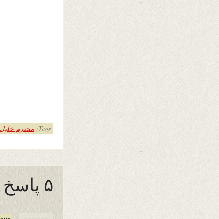
Tags:
محترم خلیل ا
۵ پاسخ به “فریاد دختران خاموش”
dmin