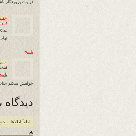
در پناه پروردگار باش
خلیل
4 ژوئن 2026 در 14:10
تشکر
نهای
پاسخ
dmin
4 ژوئن 2026 در 16:19
پاسخ
خواهش میکنم جناب 
دیدگاه ب
لطفاً اطلاعات خود
نام