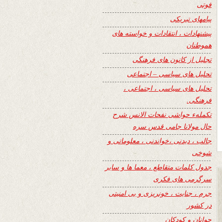
فوتی
پیامهای تبریکی
پیشنهادات ، انتقادات و خواسته های
هموطنان
تجلیل از کانون های فرهنگی
تحلیل های سیاسی – اجتماعی
تحلیل های سیاسی ، اجتماعی ،
فرهنگی.
تکملهء حواشی نفحات الانس شرح
حال مولانا جامی قدس سره
جالب ، دیدنی ،خواندنی ، معلوماتی و
شوخی
جدول کلمات متقاطع ، معما ها و سایر
سرگرمی های فکری
جرم ، جنایت ، خونریزی و بی امنیتی
در کشور
جوانان و کودکان