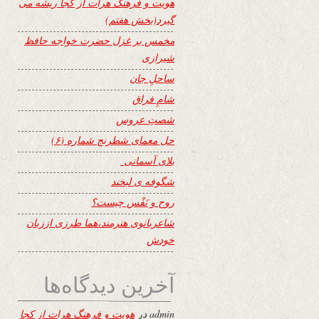
هویت و فرهنگ هرات از کجا ریشه می
گیرد(بخش هفتم)
مخمس بر غزل حضرت خواجه حافظ
شیرازی
ساحلِ جان
شامِ فراق
شصتِ عروس
حل معمای شطرنج شماره (۶)
بلای آسمانی
شگوفه ى لبخند
روح و نَفْس چیست؟
شاعربانوی هنرمند،هما طرزی اززبان
خودش
آخرین دیدگاه‌ها
admin
در
هویت و فرهنگ هرات از کجا