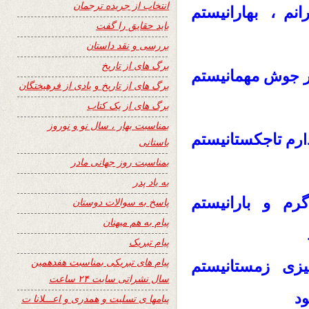
انتخاب از جریده ترجمان
نم ، بهارانیستم
باید حقایق را گفت
بررسی و نقد داستان
برگ های از تاریخ
مهمانیستم
ر جوش
برگ های از تاریخ و یادی از فرهیختگان
برگ های از یک کتاب
بمناسبت بهار ، سال نو و نوروز
تاجکستانیستم
رم
باستانی
بمناسبت روز جهانی مادر
به یاد پدر
گرم و بارانیستم
پاسخ به سوالات دوستان
پیام به هم میهنان
پیام تبریک
پیام های تبریکی بمناسبت هفدهمین
زی زمستانیستم
سال نشراتی سایت ۲۴ ساعت
د
پیامها ی تسلیت و همدری و اعـــلانا ت