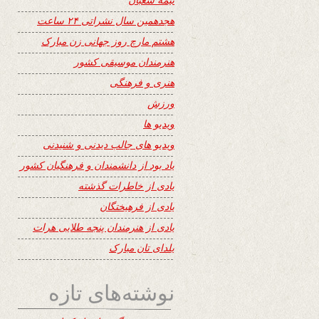
هجدهمین سال نشراتی ۲۴ ساعت
هشتم مارچ روز جهانی زن مبارک
هنرمندان موسیقی کشور
هنری و فرهنگی
ورزش
ویدیو ها
ویدیو های جالب دیدنی و شنیدنی
یاد بود از دانشمندان و فرهنگیان کشور
یادی از خاطرات گذشته
یادی از فرهیختگان
یادی از هنرمندان پنجه طلایی هرات
یلدای تان مبارک
نوشته‌های تازه