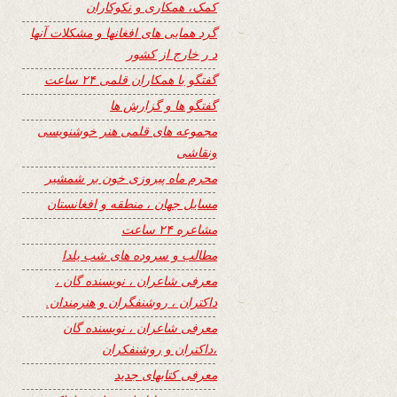
کمک، همکاری و نکوکاران
گرد همایی های افغانها و مشکلات آنها
د ر خارج از کشور
گفتگو با همکاران قلمی ۲۴ ساعت
گفتگو ها و گزارش ها
مجموعه های قلمی هنر خوشنویسی
ونقاشی
محرم ماه پیروزی خون بر شمشیر
مسایل جهان ، منطقه و افغانستان
مشاعره ۲۴ ساعت
مطالب و سروده های شب یلدا
معرفی شاعران ، نویسنده گان ،
داکتران ، روشنفگران و هنرمندان.
معرفی شاعران ، نویسنده گان
،داکتران و روشنفکران
معرفی کتابهای جدید