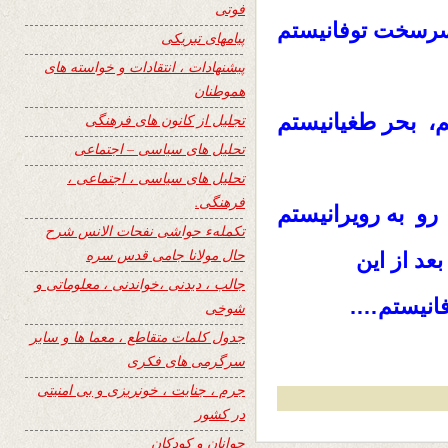
فوتی
رسخت توفانیستم
پیامهای تبریکی
پیشنهادات ، انتقادات و خواسته های
هموطنان
، بحر طغیانیستم
تجلیل از کانون های فرهنگی
تحلیل های سیاسی – اجتماعی
تحلیل های سیاسی ، اجتماعی ،
فرهنگی.
 رو به رویرانیستم
تکملهء حواشی نفحات الانس شرح
حال مولانا جامی قدس سره
عد از این
جالب ، دیدنی ،خواندنی ، معلوماتی و
فانیستم….
شوخی
جدول کلمات متقاطع ، معما ها و سایر
سرگرمی های فکری
جرم ، جنایت ، خونریزی و بی امنیتی
در کشور
جوانان و کودکان