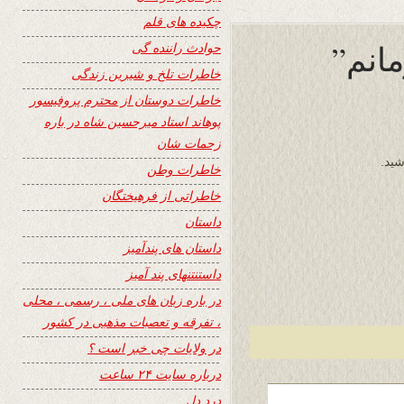
چکیده های قلم
مانم”
حوادث راننده گی
خاطرات تلخ و شیرین زندگی
خاطرات دوستان از محترم پروفیسور
پوهاند استاد میرحسین شاه در باره
زحمات شان
شید.
خاطرات وطن
خاطراتی از فرهیختگان
داستان
داستان های پندآمیز
داستنتنهای پند آمیز
در باره زبان های ملی ، رسمی ، محلی
، تفرقه و تعصبات مذهبی در کشور
در ولایات چی خبر است ؟
درباره سایت ۲۴ ساعت
درد دل