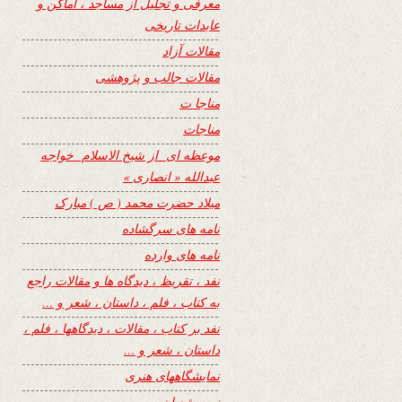
معرفی و تجلیل از مساجد ، اماکن و
عابدات تاریخی
مقالات آزاد
مقالات جالب و پژوهشی
مناجا ت
مناجات
موعظه ای از شیخ الاسلام خواجه
عبدالله « انصاری »
میلاد حضرت محمد ( ص ) مبارک
نامه های سرگشاده
نامه های وارده
نفد ، تقریظ ، دیدگاه ها و مقالات راجع
به کتاب ، فلم ، داستان ، شعر و …
نفد بر کتاب ، مقالات ، دیدگاهها ، فلم ،
داستان ، شعر و …
نمایشگاههای هنری
نیمه شعبان