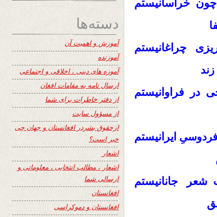
م چون خراسانیستم
دسته‌ها
ا
آموزش و اهمیت آن
یزی چراغانیستم
آموزنده
زند
آموزه های دینی ، اخلاقی و اجتماعی
ارسال نامه به مقامات افغان
ی در فراوانیستم
از دفتر خاطرات برای شما
از مسؤول سایت
ازحقوق بشردر افغانستان و جهان چی
ایرانیستم
ردوسیِ
خبر است؟
اشعار
اشعار ، مطالب انتخابی ، معلوماتی و
ارسالی شما
ت شعر جانانیستم
افغانستان
ق
افغانستان و دموکراسی