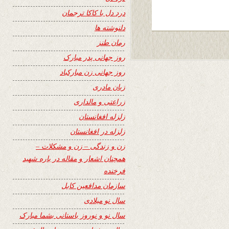
درد دل با کاکا ترجمان
دلنوشته ها
رمان طنز
روز جهانی پدر مبارک
روز جهانی زن مبارکباد
زبان مادری
زراعتی و مالداری
زلزله افغانستان
زلزله در افغانستان
زن و زندگی – زن و مشکلات –
همچنان اشعار و مقاله در باره شهید
فرخنده
سازمان مدافعین کابل
سال نو میلادی
سال نو و نوروز باستانی بشما مبارک