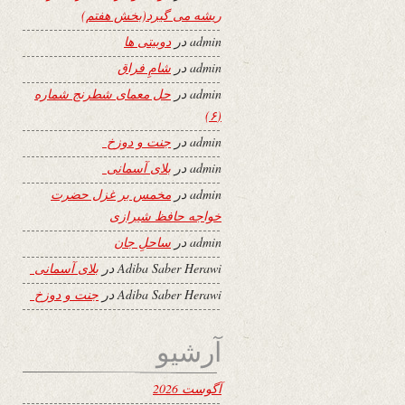
ریشه می گیرد(بخش هفتم)
admin
در
دوبیتی ها
admin
در
شامِ فراق
admin
در
حل معمای شطرنج شماره
(۶)
admin
در
جنت و دوزخ
admin
در
بلای آسمانی
admin
در
مخمس بر غزل حضرت
خواجه حافظ شیرازی
admin
در
ساحلِ جان
Adiba Saber Herawi
در
بلای آسمانی
Adiba Saber Herawi
در
جنت و دوزخ
آرشیو
آگوست 2026