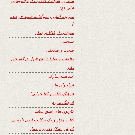
سالروز شهادت حضرت امیرالمؤمنین
علی (ع)
سروده آتش { سوگنامه شهید فرخنده
}
سولاتی از کاکا ترجمان
سیاسی
صحت و سلامتی
طاعات و عبادات تان قبول درگاه حق
طنز
عید همه مبارک
فراخوان ها
فرهنگ کتاب و کتابخوانی٬
فرهنگ مردم
کارتون های عتیق شاهد
کتاب هزار و یک حکایت ادبی تاریخی
کمپاین تفکرُ تحریر و عمل