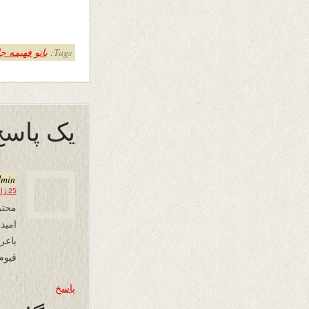
Tags:
بانو فهیمه ج
یک پاسخ 
dmin
25 ژانویه 2026 در 23:39
امید
باع
قیوم
پاسخ