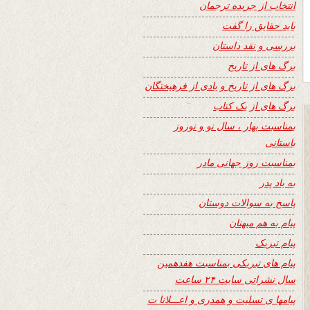
انتخاب از جریده ترجمان
باید حقایق را گفت
بررسی و نقد داستان
برگ های از تاریخ
برگ های از تاریخ و یادی از فرهیختگان
برگ های از یک کتاب
بمناسبت بهار ، سال نو و نوروز
باستانی
بمناسبت روز جهانی مادر
به یاد پدر
پاسخ به سوالات دوستان
پیام به هم میهنان
پیام تبریک
پیام های تبریکی بمناسبت هفدهمین
سال نشراتی سایت ۲۴ ساعت
پیامها ی تسلیت و همدری و اعـــلانا ت