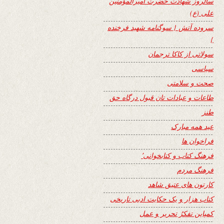
سالروز شهادت حضرت امیرالمؤمنین
علی (ع)
سروده آتش { سوگنامه شهید فرخنده
}
سولاتی از کاکا ترجمان
سیاسی
صحت و سلامتی
طاعات و عبادات تان قبول درگاه حق
طنز
عید همه مبارک
فراخوان ها
فرهنگ کتاب و کتابخوانی٬
فرهنگ مردم
کارتون های عتیق شاهد
کتاب هزار و یک حکایت ادبی تاریخی
کمپاین تفکرُ تحریر و عمل