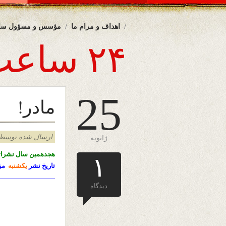
اهداف و مرام ما
مؤسس و مسؤول سا
۲۴ ساعت
25
مادر!
ارسال شده توسط admin د
ژانویه
هجدهمین سال نشرات
۱
تاریخ نشر
یکشنبه
مؤرخ
————————-
دیدگاه