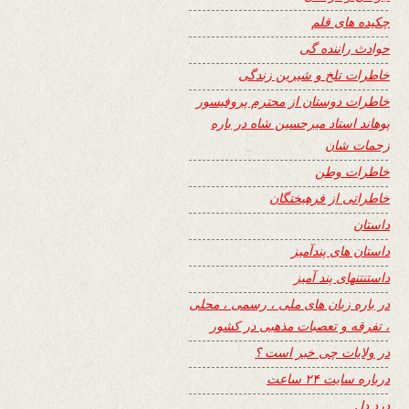
چکیده های قلم
حوادث راننده گی
خاطرات تلخ و شیرین زندگی
خاطرات دوستان از محترم پروفیسور
پوهاند استاد میرحسین شاه در باره
زحمات شان
خاطرات وطن
خاطراتی از فرهیختگان
داستان
داستان های پندآمیز
داستنتنهای پند آمیز
در باره زبان های ملی ، رسمی ، محلی
، تفرقه و تعصبات مذهبی در کشور
در ولایات چی خبر است ؟
درباره سایت ۲۴ ساعت
درد دل