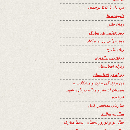
درد دل با کاکا ترجمان
دلنوشته ها
رمان طنز
روز جهانی پدر مبارک
روز جهانی زن مبارکباد
زبان مادری
زراعتی و مالداری
زلزله افغانستان
زلزله در افغانستان
زن و زندگی – زن و مشکلات –
همچنان اشعار و مقاله در باره شهید
فرخنده
سازمان مدافعین کابل
سال نو میلادی
سال نو و نوروز باستانی بشما مبارک