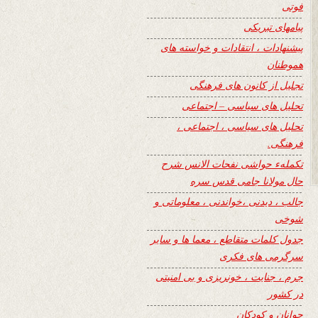
فوتی
پیامهای تبریکی
پیشنهادات ، انتقادات و خواسته های
هموطنان
تجلیل از کانون های فرهنگی
تحلیل های سیاسی – اجتماعی
تحلیل های سیاسی ، اجتماعی ،
فرهنگی.
تکملهء حواشی نفحات الانس شرح
حال مولانا جامی قدس سره
جالب ، دیدنی ،خواندنی ، معلوماتی و
شوخی
جدول کلمات متقاطع ، معما ها و سایر
سرگرمی های فکری
جرم ، جنایت ، خونریزی و بی امنیتی
در کشور
جوانان و کودکان