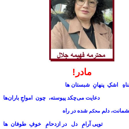
مادر!
اهِ اشکِ پنهانِ شبستان‌ ها
دعایت می‌چکد پیوسته، چون
امواجِ باران‌ها
چشمانت، دلم
شده در راه
محکم
تویی آرامِ دل در ازدحامِ خوفِ طوفان‌ ها