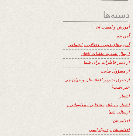
دسته‌ها
آموزش و اهمیت آن
آموزنده
آموزه های دینی ، اخلاقی و اجتماعی
ارسال نامه به مقامات افغان
از دفتر خاطرات برای شما
از مسؤول سایت
ازحقوق بشردر افغانستان و جهان چی
خبر است؟
اشعار
اشعار ، مطالب انتخابی ، معلوماتی و
ارسالی شما
افغانستان
افغانستان و دموکراسی