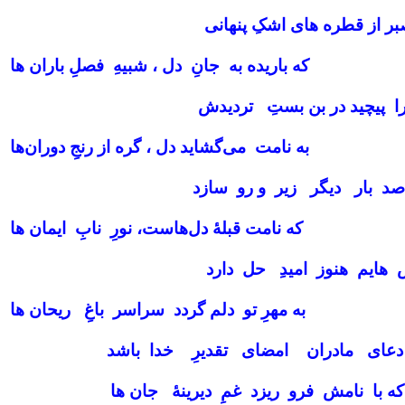
ر از قطره‌ های اشکِ پنهانی
که باریده‌ به جانِ دل ، شبیهِ فصلِ باران‌ ها
 پیچید در بن‌ بستِ تردیدش
به نامت می‌گشاید دل ، گره از رنجِ دوران‌ها
صد بار دیگر زیر و رو سازد
که نامت قبلهٔ دل‌هاست، نورِ نابِ ایمان‌ ها
‌ هایم هنوز امیدِ حل دارد
به مهرِ تو دلم گردد سراسر باغِ ریحان‌ ها
عای مادران امضای تقدیرِ خدا باشد
که با نامش فرو ریزد غمِ دیرینهٔ جان‌ ها