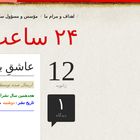
اهداف و مرام ما
مؤسس و مسؤول سا
۲۴ ساعت
12
عاشقِ ب
ارسال شده توسط admin د
ژانویه
هجدهمین سال نشرات
۱
تاریخ نشر :
دوشنبه
مؤ
————————-
دیدگاه