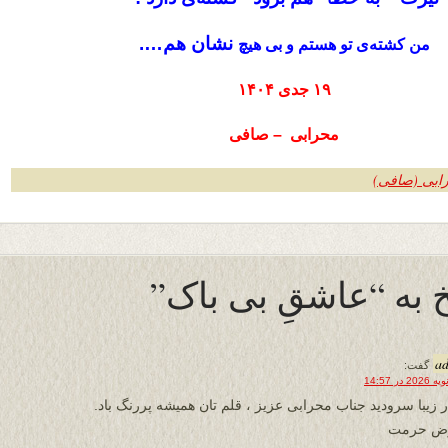
نشان هم….
من کشته‌ی تو هستم و بی هیچ
۱۹ جدی ۱۴۰۴
محرابی –
صافی
رابی (صافی)
 به “عاشقِ بی باک”
a
گفت:
ر زیبا سرودید جناب محرابی عزیز ، قلم تان همیشه پررنگ باد.
رض حرمت