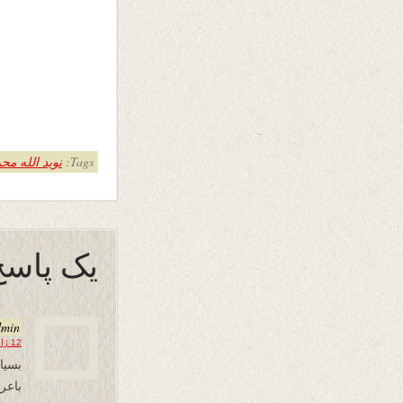
Tags:
نوید الله مح
یک پاسخ
dmin
12 ژانویه 2026 در 14:57
بسیا
باع