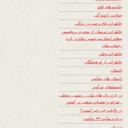
چکیده های قلم
حوادث راننده گی
خاطرات تلخ و شیرین زندگی
خاطرات دوستان از محترم پروفیسور
پوهاند استاد میرحسین شاه در باره
زحمات شان
خاطرات وطن
خاطراتی از فرهیختگان
داستان
داستان های پندآمیز
داستنتنهای پند آمیز
در باره زبان های ملی ، رسمی ، محلی
، تفرقه و تعصبات مذهبی در کشور
در ولایات چی خبر است ؟
درباره سایت ۲۴ ساعت
درد دل