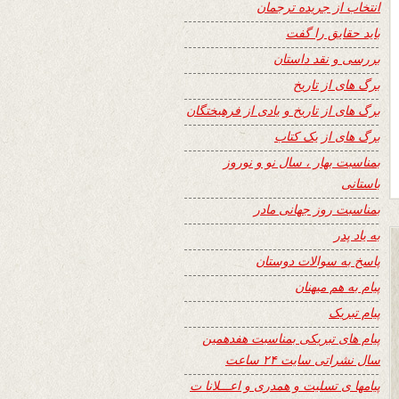
انتخاب از جریده ترجمان
باید حقایق را گفت
بررسی و نقد داستان
برگ های از تاریخ
برگ های از تاریخ و یادی از فرهیختگان
برگ های از یک کتاب
بمناسبت بهار ، سال نو و نوروز
باستانی
بمناسبت روز جهانی مادر
به یاد پدر
پاسخ به سوالات دوستان
پیام به هم میهنان
پیام تبریک
پیام های تبریکی بمناسبت هفدهمین
سال نشراتی سایت ۲۴ ساعت
پیامها ی تسلیت و همدری و اعـــلانا ت