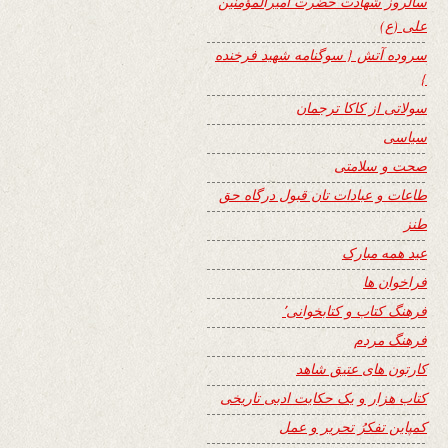
سالروز شهادت حضرت امیرالمؤمنین
علی (ع)
سروده آتش { سوگنامه شهید فرخنده
}
سولاتی از کاکا ترجمان
سیاسی
صحت و سلامتی
طاعات و عبادات تان قبول درگاه حق
طنز
عید همه مبارک
فراخوان ها
فرهنگ کتاب و کتابخوانی٬
فرهنگ مردم
کارتون های عتیق شاهد
کتاب هزار و یک حکایت ادبی تاریخی
کمپاین تفکرُ تحریر و عمل