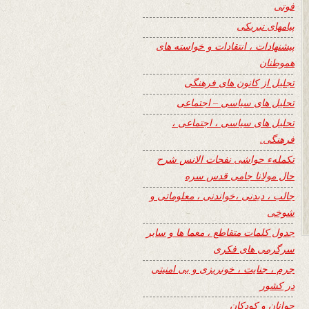
فوتی
پیامهای تبریکی
پیشنهادات ، انتقادات و خواسته های
هموطنان
تجلیل از کانون های فرهنگی
تحلیل های سیاسی – اجتماعی
تحلیل های سیاسی ، اجتماعی ،
فرهنگی.
تکملهء حواشی نفحات الانس شرح
حال مولانا جامی قدس سره
جالب ، دیدنی ،خواندنی ، معلوماتی و
شوخی
جدول کلمات متقاطع ، معما ها و سایر
سرگرمی های فکری
جرم ، جنایت ، خونریزی و بی امنیتی
در کشور
جوانان و کودکان