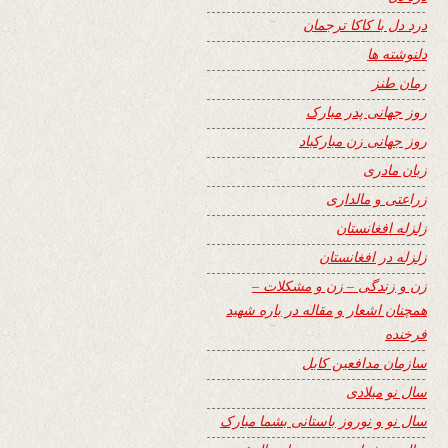
درد دل با کاکا ترجمان
دلنوشته ها
رمان طنز
روز جهانی پدر مبارک
روز جهانی زن مبارکباد
زبان مادری
زراعتی و مالداری
زلزله افغانستان
زلزله در افغانستان
زن و زندگی – زن و مشکلات –
همچنان اشعار و مقاله در باره شهید
فرخنده
سازمان مدافعین کابل
سال نو میلادی
سال نو و نوروز باستانی بشما مبارک