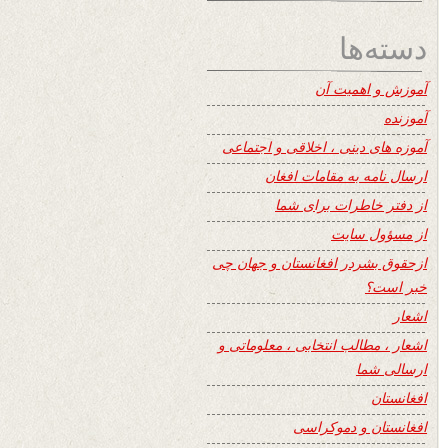
دسته‌ها
آموزش و اهمیت آن
آموزنده
آموزه های دینی ، اخلاقی و اجتماعی
ارسال نامه به مقامات افغان
از دفتر خاطرات برای شما
از مسؤول سایت
ازحقوق بشردر افغانستان و جهان چی
خبر است؟
اشعار
اشعار ، مطالب انتخابی ، معلوماتی و
ارسالی شما
افغانستان
افغانستان و دموکراسی