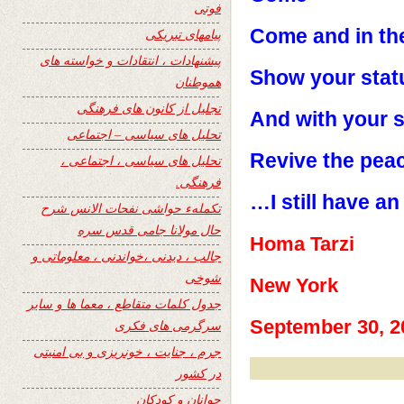
فوتی
Come and in th
پیامهای تبریکی
پیشنهادات ، انتقادات و خواسته های
Show your stat
هموطنان
تجلیل از کانون های فرهنگی
And with your 
تحلیل های سیاسی – اجتماعی
Revive the peac
تحلیل های سیاسی ، اجتماعی ،
فرهنگی.
I still have a
تکملهء حواشی نفحات الانس شرح
حال مولانا جامی قدس سره
Homa Tarzi
جالب ، دیدنی ،خواندنی ، معلوماتی و
شوخی
New York
جدول کلمات متقاطع ، معما ها و سایر
September 30, 2
سرگرمی های فکری
جرم ، جنایت ، خونریزی و بی امنیتی
در کشور
جوانان و کودکان