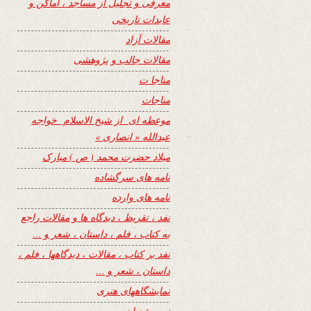
معرفی و تجلیل از مساجد ، اماکن و
عابدات تاریخی
مقالات آزاد
مقالات جالب و پژوهشی
مناجا ت
مناجات
موعظه ای از شیخ الاسلام خواجه
عبدالله « انصاری »
میلاد حضرت محمد ( ص ) مبارک
نامه های سرگشاده
نامه های وارده
نفد ، تقریظ ، دیدگاه ها و مقالات راجع
به کتاب ، فلم ، داستان ، شعر و …
نفد بر کتاب ، مقالات ، دیدگاهها ، فلم ،
داستان ، شعر و …
نمایشگاههای هنری
نیمه شعبان