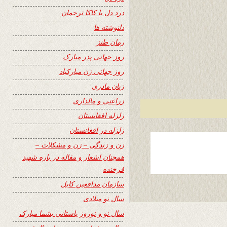
درد دل با کاکا ترجمان
دلنوشته ها
رمان طنز
روز جهانی پدر مبارک
روز جهانی زن مبارکباد
زبان مادری
زراعتی و مالداری
زلزله افغانستان
زلزله در افغانستان
زن و زندگی – زن و مشکلات –
همچنان اشعار و مقاله در باره شهید
فرخنده
سازمان مدافعین کابل
سال نو میلادی
سال نو و نوروز باستانی بشما مبارک