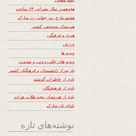
هجدهمین سال نشراتی ۲۴ ساعت
هشتم مارچ روز جهانی زن مبارک
هنرمندان موسیقی کشور
هنری و فرهنگی
ورزش
ویدیو ها
ویدیو های جالب دیدنی و شنیدنی
یاد بود از دانشمندان و فرهنگیان کشور
یادی از خاطرات گذشته
یادی از فرهیختگان
یادی از هنرمندان پنجه طلایی هرات
یلدای تان مبارک
نوشته‌های تازه