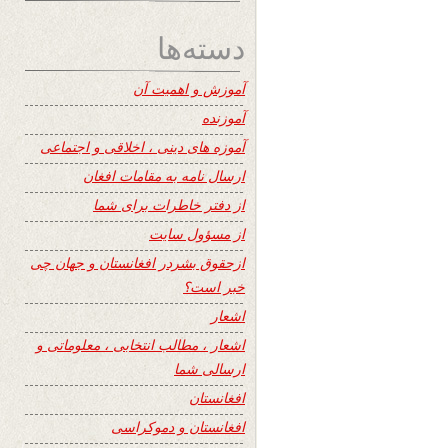
دسته‌ها
آموزش و اهمیت آن
آموزنده
آموزه های دینی ، اخلاقی و اجتماعی
ارسال نامه به مقامات افغان
از دفتر خاطرات برای شما
از مسؤول سایت
ازحقوق بشردر افغانستان و جهان چی
خبر است؟
اشعار
اشعار ، مطالب انتخابی ، معلوماتی و
ارسالی شما
افغانستان
افغانستان و دموکراسی