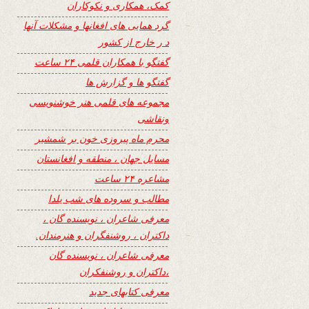
کمک، همکاری و نکوکاران
گرد همایی های افغانها و مشکلات آنها
د ر خارج از کشور
گفتگو با همکاران قلمی ۲۴ ساعت
گفتگو ها و گزارش ها
مجموعه های قلمی هنر خوشنویسی
ونقاشی
محرم ماه پیروزی خون بر شمشیر
مسایل جهان ، منطقه و افغانستان
مشاعره ۲۴ ساعت
مطالب و سروده های شب یلدا
معرفی شاعران ، نویسنده گان ،
داکتران ، روشنفگران و هنرمندان.
معرفی شاعران ، نویسنده گان
،داکتران و روشنفکران
معرفی کتابهای جدید