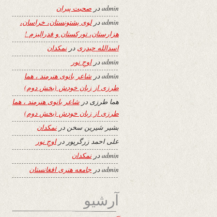
admin
در
صحبت پیران
admin
در
لوی پشتونستان، خراسان،
هزارستان، تورکستان و فدرالیزم !
اسدالله حیدری
در
نمکدان
admin
در
اوجِ نور
admin
در
شاعر بانوی هنرمند ، هما
طرزی از زبان خودش (بخش دوم)
هما طرزی
در
شاعر بانوی هنرمند ، هما
طرزی از زبان خودش (بخش دوم)
بشیر شیرین سخن
در
نمکدان
علی احمد زرگرپور
در
اوجِ نور
admin
در
نمکدان
admin
در
جامعه هنری افغانستان
آرشیو