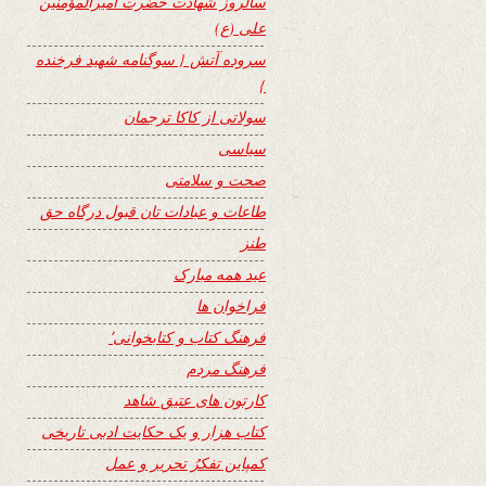
سالروز شهادت حضرت امیرالمؤمنین
علی (ع)
سروده آتش { سوگنامه شهید فرخنده
}
سولاتی از کاکا ترجمان
سیاسی
صحت و سلامتی
طاعات و عبادات تان قبول درگاه حق
طنز
عید همه مبارک
فراخوان ها
فرهنگ کتاب و کتابخوانی٬
فرهنگ مردم
کارتون های عتیق شاهد
کتاب هزار و یک حکایت ادبی تاریخی
کمپاین تفکرُ تحریر و عمل