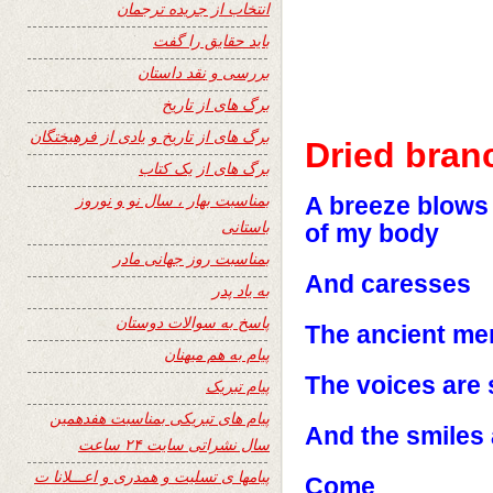
انتخاب از جریده ترجمان
باید حقایق را گفت
بررسی و نقد داستان
برگ های از تاریخ
برگ های از تاریخ و یادی از فرهیختگان
Dried bran
برگ های از یک کتاب
بمناسبت بهار ، سال نو و نوروز
A breeze blows 
باستانی
of my body
بمناسبت روز جهانی مادر
And caresses
به یاد پدر
پاسخ به سوالات دوستان
The ancient me
پیام به هم میهنان
The voices are s
پیام تبریک
پیام های تبریکی بمناسبت هفدهمین
And the smiles a
سال نشراتی سایت ۲۴ ساعت
پیامها ی تسلیت و همدری و اعـــلانا ت
Come