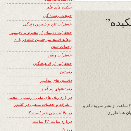
چکیده های قلم
حوادث راننده گی
خاطرات تلخ و شیرین زندگی
خاطرات دوستان از محترم پروفیسور
پوهاند استاد میرحسین شاه در باره
زحمات شان
خاطرات وطن
خاطراتی از فرهیختگان
داستان
داستان های پندآمیز
داستنتنهای پند آمیز
در باره زبان های ملی ، رسمی ، محلی
، تفرقه و تعصبات مذهبی در کشور
سپاس بیکران از جناب قیوم بشیر هروی و سایت ۲۴ ساعت از نشر سروده ام و
در ولایات چی خبر است ؟
یان هما طرزی
درباره سایت ۲۴ ساعت
درد دل