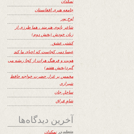
نمکدان
جامعه هنری افغانستان
اوجِ نور
شاعر بانوی هنرمند ، هما طرزی از
زبان خودش (بخش دوم)
کشتی عشق
عیسا دمی کجاست که احیای ما کند
هویت و فرهنگ هرات از کجا ریشه می
گیرد(بخش هفتم)
مخمس بر غزل حضرت خواجه حافظ
شیرازی
ساحلِ جان
شامِ فراق
آخرین دیدگاه‌ها
admin
در
نمکدان