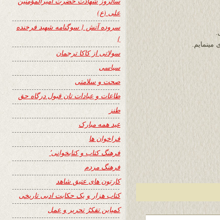
سالروز شهادت حضرت امیرالمؤمنین
علی (ع)
سروده آتش { سوگنامه شهید فرخنده
.
}
سولاتی از کاکا ترجمان
سیاسی
صحت و سلامتی
طاعات و عبادات تان قبول درگاه حق
طنز
عید همه مبارک
فراخوان ها
فرهنگ کتاب و کتابخوانی٬
فرهنگ مردم
کارتون های عتیق شاهد
کتاب هزار و یک حکایت ادبی تاریخی
کمپاین تفکرُ تحریر و عمل