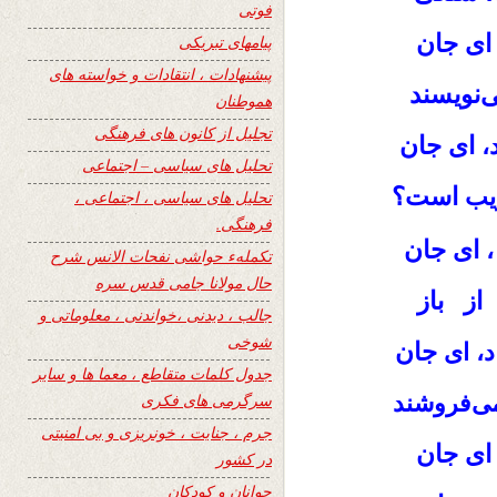
فوتی
، ای جان
پیامهای تبریکی
پیشنهادات ، انتقادات و خواسته های
ی‌نویسند
هموطنان
تجلیل از کانون های فرهنگی
ای جان
،
تحلیل های سیاسی – اجتماعی
است؟
یب
تحلیل های سیاسی ، اجتماعی ،
فرهنگی.
ای جان
،
تکملهء حواشی نفحات الانس شرح
حال مولانا جامی قدس سره
از باز
جالب ، دیدنی ،خواندنی ، معلوماتی و
شوخی
جان
د، ای
جدول کلمات متقاطع ، معما ها و سایر
می‌فروشند
سرگرمی های فکری
جرم ، جنایت ، خونریزی و بی امنیتی
 ای جان
در کشور
جوانان و کودکان