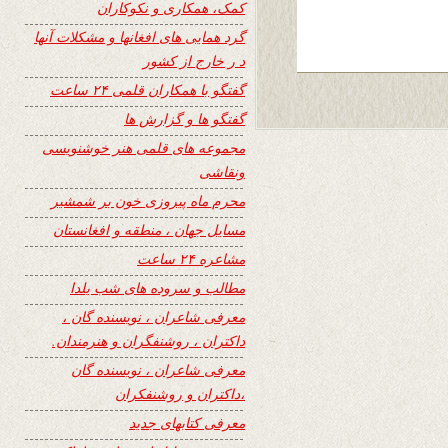
کمک، همکاری و نکوکاران
گرد همایی های افغانها و مشکلات آنها
د ر خارج از کشور
گفتگو با همکاران قلمی ۲۴ ساعت
گفتگو ها و گزارش ها
مجموعه های قلمی هنر خوشنویسی
ونقاشی
محرم ماه پیروزی خون بر شمشیر
مسایل جهان ، منطقه و افغانستان
مشاعره ۲۴ ساعت
مطالب و سروده های شب یلدا
معرفی شاعران ، نویسنده گان ،
داکتران ، روشنفگران و هنرمندان.
معرفی شاعران ، نویسنده گان
،داکتران و روشنفکران
معرفی کتابهای جدید