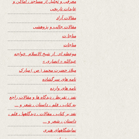
معرفی و تجلیل از مساجد ، اماکن و
عابدات تاریخی
مقالات آزاد
مقالات جالب و پژوهشی
مناجا ت
مناجات
موعظه ای از شیخ الاسلام خواجه
عبدالله « انصاری »
میلاد حضرت محمد ( ص ) مبارک
نامه های سرگشاده
نامه های وارده
نفد ، تقریظ ، دیدگاه ها و مقالات راجع
به کتاب ، فلم ، داستان ، شعر و …
نفد بر کتاب ، مقالات ، دیدگاهها ، فلم ،
داستان ، شعر و …
نمایشگاههای هنری
نیمه شعبان