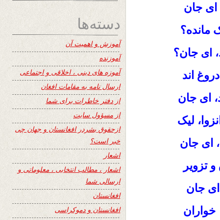
، ای جان
دسته‌ها
 مانده؟
آموزش و اهمیت آن
جان؟
، ای
آموزنده
آموزه های دینی ، اخلاقی و اجتماعی
وغ‌ اند
ارسال نامه به مقامات افغان
، ای جان
از دفتر خاطرات برای شما
از مسؤول سایت
نزوا، لیک
ازحقوق بشردر افغانستان و جهان چی
خبر است؟
ای جان
اشعار
و تزویر
اشعار ، مطالب انتخابی ، معلوماتی و
ارسالی شما
 ای جان
افغانستان
خواران
افغانستان و دموکراسی