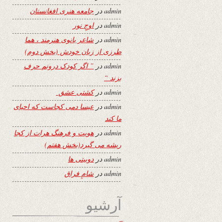
admin
در
جامعه هنری افغانستان
admin
در
اوجِ نور
admin
در
شاعر بانوی هنرمند ، هما
طرزی از زبان خودش (بخش دوم)
admin
در
” اگر کودک درونم حرف
بزند “
admin
در
کشتی عشق
admin
در
عیسا دمی کجاست که احیای
ما کند
admin
در
هویت و فرهنگ هرات از کجا
ریشه می گیرد(بخش هفتم)
admin
در
دوبیتی ها
admin
در
شامِ فراق
آرشیو