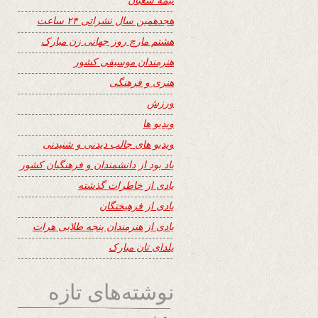
هجدهمین سال نشراتی ۲۴ ساعت
هشتم مارچ روز جهانی زن مبارک
هنرمندان موسیقی کشور
هنری و فرهنگی
ورزش
ویدیو ها
ویدیو های جالب دیدنی و شنیدنی
یاد بود از دانشمندان و فرهنگیان کشور
یادی از خاطرات گذشته
یادی از فرهیختگان
یادی از هنرمندان پنجه طلایی هرات
یلدای تان مبارک
نوشته‌های تازه