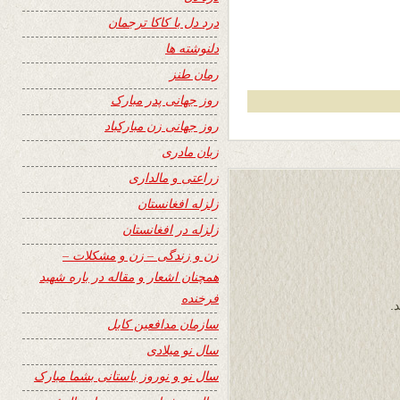
درد دل با کاکا ترجمان
دلنوشته ها
رمان طنز
روز جهانی پدر مبارک
روز جهانی زن مبارکباد
زبان مادری
زراعتی و مالداری
زلزله افغانستان
زلزله در افغانستان
زن و زندگی – زن و مشکلات –
همچنان اشعار و مقاله در باره شهید
فرخنده
.
سازمان مدافعین کابل
سال نو میلادی
سال نو و نوروز باستانی بشما مبارک