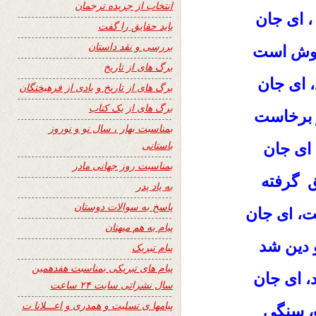
انتخاب از جریده ترجمان
ای جان
،
باید حقایق را گفت
بررسی و نقد داستان
است
وش
برگ های از تاریخ
ای جان
برگ های از تاریخ و یادی از فرهیختگان
برگ های از یک کتاب
برخاست
بمناسبت بهار ، سال نو و نوروز
باستانی
، ای جان
بمناسبت روز جهانی مادر
ق گرفته
به یاد پدر
پاسخ به سوالات دوستان
جان
ت، ای
پیام به هم میهنان
ین شد
 د
پیام تبریک
پیام های تبریکی بمناسبت هفدهمین
ای جان
،
سال نشراتی سایت ۲۴ ساعت
پیامها ی تسلیت و همدری و اعـــلانا ت
ت، سنگی