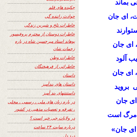
ی بماند
چکیده های قلم
ست، ای جان
حوادث راننده گی
خاطرات تلخ و شیرین زندگی
توارند
خاطرات دوستان از محترم پروفیسور
پوهاند استاد میرحسین شاه در باره
ای جان
زحمات شان
ب‌ آلود
خاطرات وطن
خاطراتی از فرهیختگان
، ای جان
داستان
داستان های پندآمیز
 بروید
داستنتنهای پند آمیز
 ای جان
در باره زبان های ملی ، رسمی ، محلی
، تفرقه و تعصبات مذهبی در کشور
 مرگ است
در ولایات چی خبر است ؟
درباره سایت ۲۴ ساعت
 ای جان»
درد دل