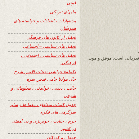
فوتی
پیامهای تبریکی
پیشنهادات ، انتقادات و خواسته های
هموطنان
تجلیل از کانون های فرهنگی
تحلیل های سیاسی – اجتماعی
.
تحلیل های سیاسی ، اجتماعی ،
وزین ۲۴ستونی و قابل قدردانی است. موفق و موید
فرهنگی.
تکملهء حواشی نفحات الانس شرح
حال مولانا جامی قدس سره
جالب ، دیدنی ،خواندنی ، معلوماتی و
شوخی
جدول کلمات متقاطع ، معما ها و سایر
سرگرمی های فکری
جرم ، جنایت ، خونریزی و بی امنیتی
در کشور
جوانان و کودکان