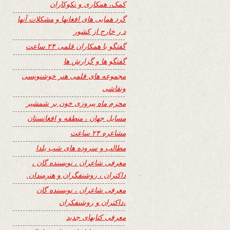
کمک، همکاری و نکوکاران
گرد همایی های افغانها و مشکلات آنها
د ر خارج از کشور
گفتگو با همکاران قلمی ۲۴ ساعت
گفتگو ها و گزارش ها
مجموعه های قلمی هنر خوشنویسی
ونقاشی
محرم ماه پیروزی خون بر شمشیر
مسایل جهان ، منطقه و افغانستان
مشاعره ۲۴ ساعت
مطالب و سروده های شب یلدا
معرفی شاعران ، نویسنده گان ،
داکتران ، روشنفگران و هنرمندان.
معرفی شاعران ، نویسنده گان
،داکتران و روشنفکران
معرفی کتابهای جدید