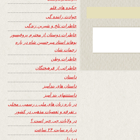
چکیده های قلم
حوادث راننده گی
خاطرات تلخ و شیرین زندگی
خاطرات دوستان از محترم پروفیسور
پوهاند استاد میرحسین شاه در باره
زحمات شان
خاطرات وطن
خاطراتی از فرهیختگان
داستان
داستان های پندآمیز
داستنتنهای پند آمیز
در باره زبان های ملی ، رسمی ، محلی
، تفرقه و تعصبات مذهبی در کشور
در ولایات چی خبر است ؟
درباره سایت ۲۴ ساعت
درد دل