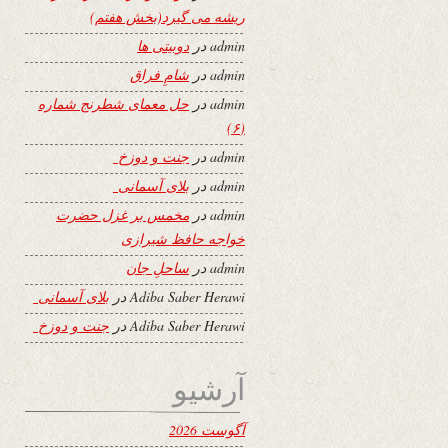
ریشه می گیرد(بخش هفتم)
admin
در
دوبیتی ها
admin
در
شامِ فراق
admin
در
حل معمای شطرنج شماره
(۶)
admin
در
جنت و دوزخ
admin
در
بلای آسمانی
admin
در
مخمس بر غزل حضرت
خواجه حافظ شیرازی
admin
در
ساحلِ جان
Adiba Saber Herawi
در
بلای آسمانی
Adiba Saber Herawi
در
جنت و دوزخ
آرشیو
آگوست 2026