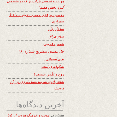
هویت و فرهنگ هرات از کجا ریشه می
گیرد(بخش هفتم)
مخمس بر غزل حضرت خواجه حافظ
شیرازی
ساحلِ جان
شامِ فراق
شصتِ عروس
حل معمای شطرنج شماره (۶)
بلای آسمانی
شگوفه ى لبخند
روح و نَفْس چیست؟
شاعربانوی هنرمند،هما طرزی اززبان
خودش
آخرین دیدگاه‌ها
admin
در
هویت و فرهنگ هرات از کجا