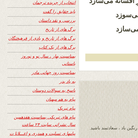
ِ افسانه می‌سازد
انتخاب از جریده ترجمان
باید حقایق را گفت
می‌سوزد
بررسی و نقد داستان
ی‌سازد
برگ های از تاریخ
برگ های از تاریخ و یادی از فرهیختگان
برگ های از یک کتاب
بمناسبت بهار ، سال نو و نوروز
باستانی
بمناسبت روز جهانی مادر
به یاد پدر
پاسخ به سوالات دوستان
پیام به هم میهنان
پیام تبریک
پیام های تبریکی بمناسبت هفدهمین
سال نشراتی سایت ۲۴ ساعت
نگین باد ، سعادتمند باشید.
پیامها ی تسلیت و همدری و اعـــلانا ت