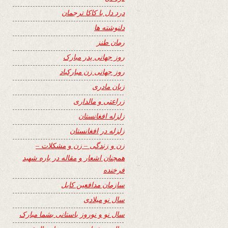
درد دل با کاکا ترجمان
دلنوشته ها
رمان طنز
روز جهانی پدر مبارک
روز جهانی زن مبارکباد
زبان مادری
زراعتی و مالداری
زلزله افغانستان
زلزله در افغانستان
زن و زندگی – زن و مشکلات –
همچنان اشعار و مقاله در باره شهید
فرخنده
سازمان مدافعین کابل
سال نو میلادی
سال نو و نوروز باستانی بشما مبارک