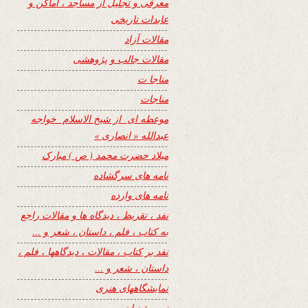
معرفی و تجلیل از مساجد ، اماکن و
عابدات تاریخی
مقالات آزاد
مقالات جالب و پژوهشی
مناجا ت
مناجات
موعظه ای از شیخ الاسلام خواجه
عبدالله « انصاری »
میلاد حضرت محمد ( ص ) مبارک
نامه های سرگشاده
نامه های وارده
نفد ، تقریظ ، دیدگاه ها و مقالات راجع
به کتاب ، فلم ، داستان ، شعر و …
نفد بر کتاب ، مقالات ، دیدگاهها ، فلم ،
داستان ، شعر و …
نمایشگاههای هنری
نیمه شعبان