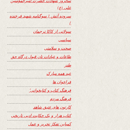
سالروز شهادت حضرت امیرالمؤمنین
علی (ع)
سروده آتش { سوگنامه شهید فرخنده
}
سولاتی از کاکا ترجمان
سیاسی
صحت و سلامتی
طاعات و عبادات تان قبول درگاه حق
طنز
عید همه مبارک
فراخوان ها
فرهنگ کتاب و کتابخوانی٬
فرهنگ مردم
کارتون های عتیق شاهد
کتاب هزار و یک حکایت ادبی تاریخی
کمپاین تفکرُ تحریر و عمل