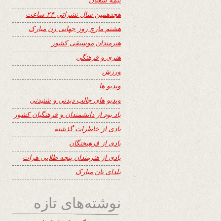
هجدهمین سال نشراتی ۲۴ ساعت
هشتم مارچ روز جهانی زن مبارک
هنرمندان موسیقی کشور
هنری و فرهنگی
ورزش
ویدیو ها
ویدیو های جالب دیدنی و شنیدنی
یاد بود از دانشمندان و فرهنگیان کشور
یادی از خاطرات گذشته
یادی از فرهیختگان
یادی از هنرمندان پنجه طلایی هرات
یلدای تان مبارک
نوشته‌های تازه