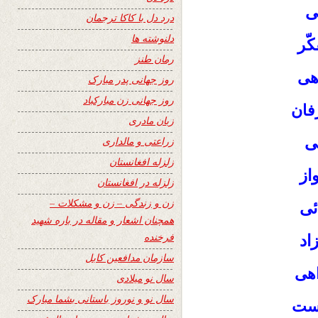
ی
درد دل با کاکا ترجمان
دلنوشته ها
ّر
رمان طنز
اهی
روز جهانی پدر مبارک
روز جهانی زن مبارکباد
رفان
زبان مادری
ئی
زراعتی و مالداری
زلزله افغانستان
از
زلزله در افغانستان
زن و زندگی – زن و مشکلات –
ئی
همچنان اشعار و مقاله در باره شهید
فرخنده
اد
سازمان مدافعین کابل
اهی
سال نو میلادی
سال نو و نوروز باستانی بشما مبارک
است