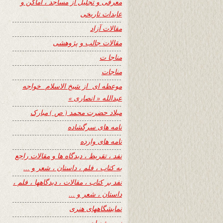
معرفی و تجلیل از مساجد ، اماکن و
عابدات تاریخی
مقالات آزاد
مقالات جالب و پژوهشی
مناجا ت
مناجات
موعظه ای از شیخ الاسلام خواجه
عبدالله « انصاری »
میلاد حضرت محمد ( ص ) مبارک
نامه های سرگشاده
نامه های وارده
نفد ، تقریظ ، دیدگاه ها و مقالات راجع
به کتاب ، فلم ، داستان ، شعر و …
نفد بر کتاب ، مقالات ، دیدگاهها ، فلم ،
داستان ، شعر و …
نمایشگاههای هنری
نیمه شعبان