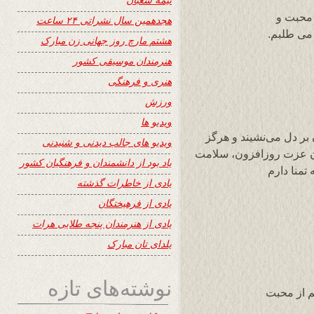
 محبت و
هجدهمین سال نشراتی ۲۴ ساعت
 می طلبم.
هشتم مارچ روز جهانی زن مبارک
هنرمندان موسیقی کشور
هنری و فرهنگی
ورزش
ویدیو ها
بر دل می‌نشیند و هرگز
ویدیو های جالب دیدنی و شنیدنی
ان عزت روزافزون، سلامت
یاد بود از دانشمندان و فرهنگیان کشور
تمنا دارم
یادی از خاطرات گذشته
یادی از فرهیختگان
یادی از هنرمندان پنجه طلایی هرات
یلدای تان مبارک
نوشته‌های تازه
م از محبت