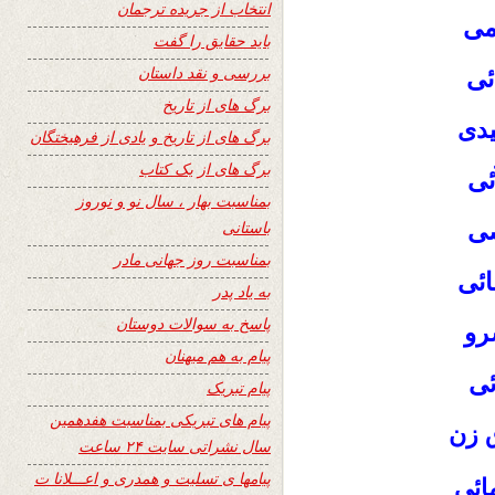
انتخاب از جریده ترجمان
می
باید حقایق را گفت
بررسی و نقد داستان
ئی
برگ های از تاریخ
یدی
برگ های از تاریخ و یادی از فرهیختگان
برگ های از یک کتاب
ئی
بمناسبت بهار ، سال نو و نوروز
صی
باستانی
بمناسبت روز جهانی مادر
ائی
به یاد پدر
پاسخ به سوالات دوستان
رو
پیام به هم میهنان
ئی
پیام تبریک
پیام های تبریکی بمناسبت هفدهمین
ق زن
سال نشراتی سایت ۲۴ ساعت
پیامها ی تسلیت و همدری و اعـــلانا ت
ائی