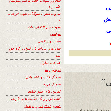
سالروز شهادت حضرت امیرالمؤمنین
علی (ع)
ئی
سروده آتش { سوگنامه شهید فرخنده
یش
}
سولاتی از کاکا ترجمان
ئی
سیاسی
صحت و سلامتی
طاعات و عبادات تان قبول درگاه حق
طنز
عید همه مبارک
فراخوان ها
فرهنگ کتاب و کتابخوانی٬
فرهنگ مردم
کارتون های عتیق شاهد
کتاب هزار و یک حکایت ادبی تاریخی
کمپاین تفکرُ تحریر و عمل
 ممنون از محبت تان ،