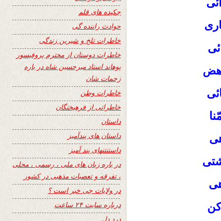
ئی
چکیده های قلم
ری
حوادث راننده گی
خاطرات تلخ و شیرین زندگی
ئی
خاطرات دوستان از محترم پروفیسور
پوهاند استاد میرحسین شاه در باره
اهض
زحمات شان
ئی
خاطرات وطن
خاطراتی از فرهیختگان
نا
داستان
داستان های پندآمیز
هی
داستنتنهای پند آمیز
تی
در باره زبان های ملی ، رسمی ، محلی
، تفرقه و تعصبات مذهبی در کشور
هی
در ولایات چی خبر است ؟
درباره سایت ۲۴ ساعت
کن
درد دل