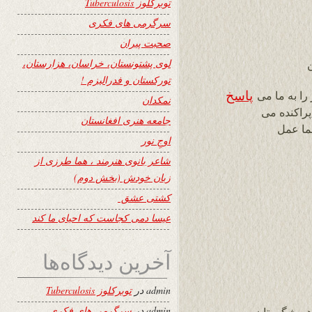
توبرکلوز Tuberculosis
سرگرمی های فکری
صحبت پیران
لوی پشتونستان، خراسان، هزارستان،
ن
تورکستان و فدرالیزم !
پاسخ
 را به ما می
نمکدان
پراکنده می
جامعه هنری افغانستان
نما عمل
اوجِ نور
شاعر بانوی هنرمند ، هما طرزی از
زبان خودش (بخش دوم)
کشتی عشق
عیسا دمی کجاست که احیای ما کند
آخرین دیدگاه‌ها
admin
در
توبرکلوز Tuberculosis
admin
در
سرگرمی های فکری