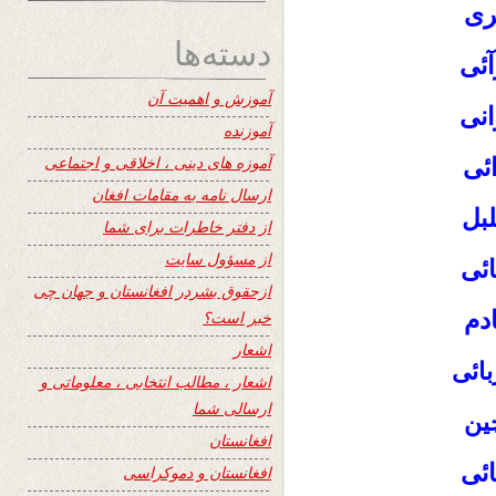
ری
دسته‌ها
آئی
آموزش و اهمیت آن
انی
آموزنده
آموزه های دینی ، اخلاقی و اجتماعی
ئی
ارسال نامه به مقامات افغان
لبل
از دفتر خاطرات برای شما
از مسؤول سایت
ئی
ازحقوق بشردر افغانستان و جهان چی
دم
خبر است؟
اشعار
بائی
اشعار ، مطالب انتخابی ، معلوماتی و
ارسالی شما
ین
افغانستان
ئی
افغانستان و دموکراسی