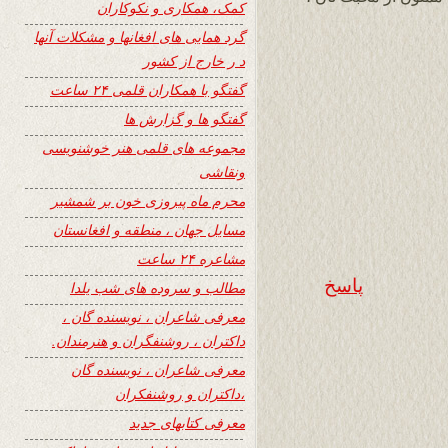
کمک، همکاری و نکوکاران
گرد همایی های افغانها و مشکلات آنها
د ر خارج از کشور
گفتگو با همکاران قلمی ۲۴ ساعت
گفتگو ها و گزارش ها
مجموعه های قلمی هنر خوشنویسی
ونقاشی
محرم ماه پیروزی خون بر شمشیر
مسایل جهان ، منطقه و افغانستان
مشاعره ۲۴ ساعت
پاسخ
مطالب و سروده های شب یلدا
معرفی شاعران ، نویسنده گان ،
داکتران ، روشنفگران و هنرمندان.
معرفی شاعران ، نویسنده گان
،داکتران و روشنفکران
معرفی کتابهای جدید