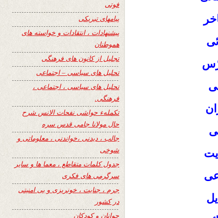
فوتی
اخر
پیامهای تبریکی
پیشنهادات ، انتقادات و خواسته های
ئی
هموطنان
تجلیل از کانون های فرهنگی
رّس
تحلیل های سیاسی – اجتماعی
ئی
تحلیل های سیاسی ، اجتماعی ،
فرهنگی.
ان
تکملهء حواشی نفحات الانس شرح
حال مولانا جامی قدس سره
ی
جالب ، دیدنی ،خواندنی ، معلوماتی و
شوخی
ایت
جدول کلمات متقاطع ، معما ها و سایر
عی
سرگرمی های فکری
جرم ، جنایت ، خونریزی و بی امنیتی
یل
در کشور
جوانان و کودکان