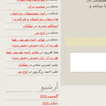
همیشگی تان
ما میباشد و
admin
در
صحبت پیران
admin
در
لوی پشتونستان، خراسان،
هزارستان، تورکستان و فدرالیزم !
اسدالله حیدری
در
نمکدان
admin
در
اوجِ نور
admin
در
شاعر بانوی هنرمند ، هما
طرزی از زبان خودش (بخش دوم)
هما طرزی
در
شاعر بانوی هنرمند ، هما
طرزی از زبان خودش (بخش دوم)
بشیر شیرین سخن
در
نمکدان
علی احمد زرگرپور
در
اوجِ نور
آرشیو
آگوست 2026
جولای 2026