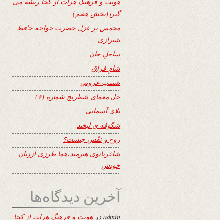
هویت و فرهنگ هرات از کجا ریشه می
گیرد(بخش هفتم)
مخمس بر غزل حضرت خواجه حافظ
شیرازی
ساحلِ جان
شامِ فراق
شصتِ عروس
حل معمای شطرنج شماره (۶)
بلای آسمانی
شگوفه ى لبخند
روح و نَفْس چیست؟
شاعربانوی هنرمند،هما طرزی اززبان
خودش
آخرین دیدگاه‌ها
admin
در
هویت و فرهنگ هرات از کجا