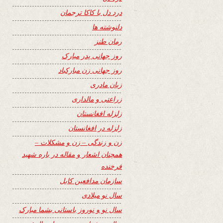
درد دل با کاکا ترجمان
دلنوشته ها
رمان طنز
روز جهانی پدر مبارک
روز جهانی زن مبارکباد
زبان مادری
زراعتی و مالداری
زلزله افغانستان
زلزله در افغانستان
زن و زندگی – زن و مشکلات –
همچنان اشعار و مقاله در باره شهید
فرخنده
سازمان مدافعین کابل
سال نو میلادی
سال نو و نوروز باستانی بشما مبارک