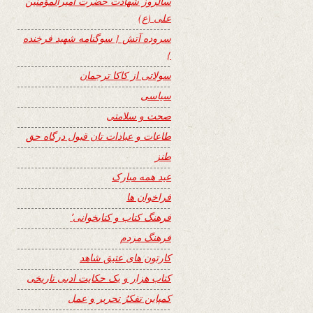
سالروز شهادت حضرت امیرالمؤمنین
علی (ع)
سروده آتش { سوگنامه شهید فرخنده
}
سولاتی از کاکا ترجمان
سیاسی
صحت و سلامتی
طاعات و عبادات تان قبول درگاه حق
طنز
عید همه مبارک
فراخوان ها
فرهنگ کتاب و کتابخوانی٬
فرهنگ مردم
کارتون های عتیق شاهد
کتاب هزار و یک حکایت ادبی تاریخی
کمپاین تفکرُ تحریر و عمل