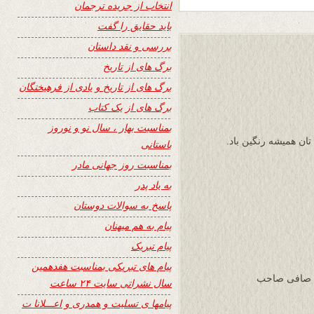
انتخاب از جریده ترجمان
باید حقایق را گفت
بررسی و نقد داستان
برگ های از تاریخ
برگ های از تاریخ و یادی از فرهیختگان
برگ های از یک کتاب
بمناسبت بهار ، سال نو و نوروز
ان همیشه رنگین باد.
باستانی
بمناسبت روز جهانی مادر
به یاد پدر
پاسخ به سوالات دوستان
پیام به هم میهنان
پیام تبریک
پیام های تبریکی بمناسبت هفدهمین
ی صافی صاحب
سال نشراتی سایت ۲۴ ساعت
پیامها ی تسلیت و همدری و اعـــلانا ت