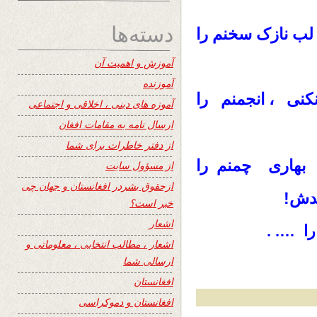
دسته‌ها
 لب نازک سخنم را
آموزش و اهمیت آن
آموزنده
نکنی ، انجمنم را
آموزه های دینی ، اخلاقی و اجتماعی
ارسال نامه به مقامات افغان
از دفتر خاطرات برای شما
بهاری چمنم را
از مسؤول سایت
ازحقوق بشردر افغانستان و جهان چی
یدش!
خبر است؟
اشعار
ا …. .
اشعار ، مطالب انتخابی ، معلوماتی و
ارسالی شما
افغانستان
افغانستان و دموکراسی