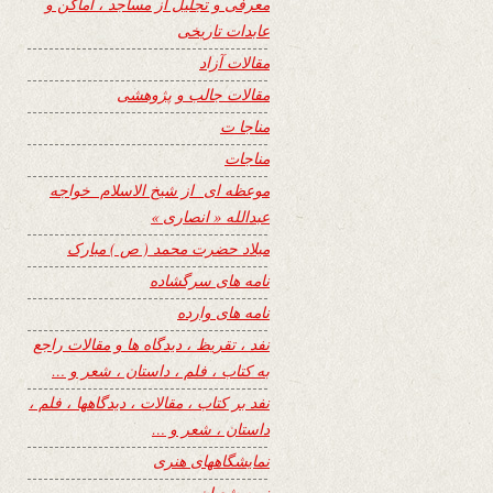
معرفی و تجلیل از مساجد ، اماکن و
عابدات تاریخی
مقالات آزاد
مقالات جالب و پژوهشی
مناجا ت
مناجات
موعظه ای از شیخ الاسلام خواجه
عبدالله « انصاری »
میلاد حضرت محمد ( ص ) مبارک
نامه های سرگشاده
نامه های وارده
نفد ، تقریظ ، دیدگاه ها و مقالات راجع
به کتاب ، فلم ، داستان ، شعر و …
نفد بر کتاب ، مقالات ، دیدگاهها ، فلم ،
داستان ، شعر و …
نمایشگاههای هنری
نیمه شعبان