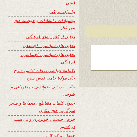
فوتی
پیامهای تبریکی
پیشنهادات ، انتقادات و خواسته های
هموطنان
تجلیل از کانون های فرهنگی
تحلیل های سیاسی – اجتماعی
تحلیل های سیاسی ، اجتماعی ،
فرهنگی.
تکملهء حواشی نفحات الانس شرح
حال مولانا جامی قدس سره
جالب ، دیدنی ،خواندنی ، معلوماتی و
شوخی
جدول کلمات متقاطع ، معما ها و سایر
سرگرمی های فکری
جرم ، جنایت ، خونریزی و بی امنیتی
در کشور
جوانان و کودکان