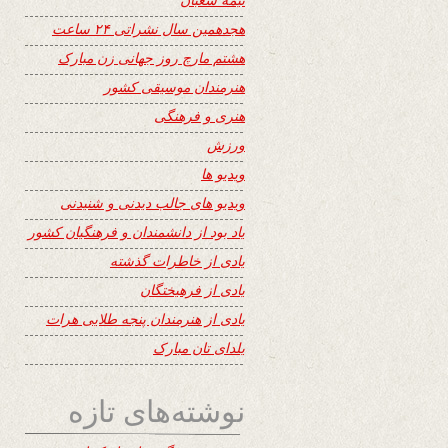
هجدهمین سال نشراتی ۲۴ ساعت
هشتم مارچ روز جهانی زن مبارک
هنرمندان موسیقی کشور
هنری و فرهنگی
ورزش
ویدیو ها
ویدیو های جالب دیدنی و شنیدنی
یاد بود از دانشمندان و فرهنگیان کشور
یادی از خاطرات گذشته
یادی از فرهیختگان
یادی از هنرمندان پنجه طلایی هرات
یلدای تان مبارک
نوشته‌های تازه