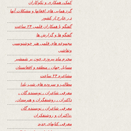
کمک، همکاری و نکوکاران
گرد همایی های افغانها و مشکلات آنها
د ر خارج از کشور
گفتگو با همکاران قلمی ۲۴ ساعت
گفتگو ها و گزارش ها
مجموعه های قلمی هنر خوشنویسی
ونقاشی
محرم ماه پیروزی خون بر شمشیر
مسایل جهان ، منطقه و افغانستان
مشاعره ۲۴ ساعت
مطالب و سروده های شب یلدا
معرفی شاعران ، نویسنده گان ،
داکتران ، روشنفگران و هنرمندان.
معرفی شاعران ، نویسنده گان
،داکتران و روشنفکران
معرفی کتابهای جدید