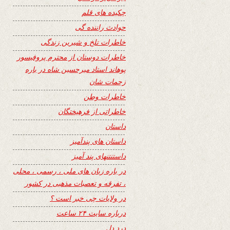
چکیده های قلم
حوادث راننده گی
خاطرات تلخ و شیرین زندگی
خاطرات دوستان از محترم پروفیسور
پوهاند استاد میرحسین شاه در باره
زحمات شان
خاطرات وطن
خاطراتی از فرهیختگان
داستان
داستان های پندآمیز
داستنتنهای پند آمیز
در باره زبان های ملی ، رسمی ، محلی
، تفرقه و تعصبات مذهبی در کشور
در ولایات چی خبر است ؟
درباره سایت ۲۴ ساعت
درد دل