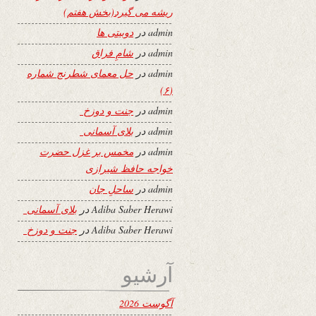
ریشه می گیرد(بخش هفتم)
admin
در
دوبیتی ها
admin
در
شامِ فراق
admin
در
حل معمای شطرنج شماره
(۶)
admin
در
جنت و دوزخ
admin
در
بلای آسمانی
admin
در
مخمس بر غزل حضرت
خواجه حافظ شیرازی
admin
در
ساحلِ جان
Adiba Saber Herawi
در
بلای آسمانی
Adiba Saber Herawi
در
جنت و دوزخ
آرشیو
آگوست 2026