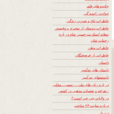
چکیده های قلم
حوادث راننده گی
خاطرات تلخ و شیرین زندگی
خاطرات دوستان از محترم پروفیسور
پوهاند استاد میرحسین شاه در باره
زحمات شان
خاطرات وطن
خاطراتی از فرهیختگان
داستان
داستان های پندآمیز
داستنتنهای پند آمیز
در باره زبان های ملی ، رسمی ، محلی
، تفرقه و تعصبات مذهبی در کشور
در ولایات چی خبر است ؟
درباره سایت ۲۴ ساعت
درد دل