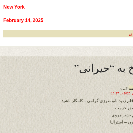
New York
February 14, 2025
زی
 به “حیرانی”
a
گفت:
قلم زدید بانو طرزی گرامی ، کامگار باشید.
رض حرمت
 بشیر هروی
ن – استرالیا