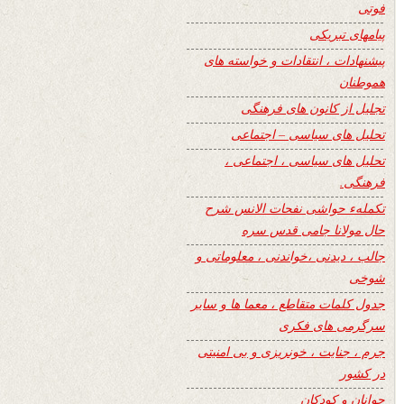
فوتی
پیامهای تبریکی
پیشنهادات ، انتقادات و خواسته های
هموطنان
تجلیل از کانون های فرهنگی
تحلیل های سیاسی – اجتماعی
تحلیل های سیاسی ، اجتماعی ،
فرهنگی.
تکملهء حواشی نفحات الانس شرح
حال مولانا جامی قدس سره
جالب ، دیدنی ،خواندنی ، معلوماتی و
شوخی
جدول کلمات متقاطع ، معما ها و سایر
سرگرمی های فکری
جرم ، جنایت ، خونریزی و بی امنیتی
در کشور
جوانان و کودکان