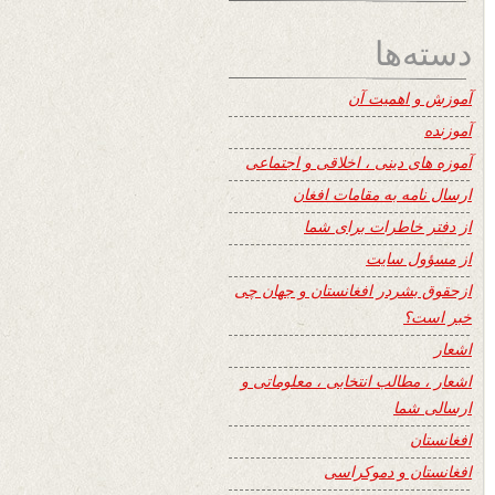
دسته‌ها
آموزش و اهمیت آن
آموزنده
آموزه های دینی ، اخلاقی و اجتماعی
ارسال نامه به مقامات افغان
از دفتر خاطرات برای شما
از مسؤول سایت
ازحقوق بشردر افغانستان و جهان چی
خبر است؟
اشعار
اشعار ، مطالب انتخابی ، معلوماتی و
ارسالی شما
افغانستان
افغانستان و دموکراسی