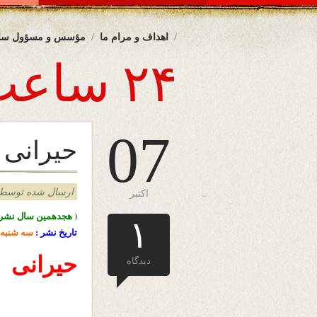
اهداف و مرام ما
مؤسس و مسؤول سا
۲۴ ساعت
07
حیرانی
ارسال شده توسط admin د
اکتبر
( هجدهمین سال نشرا
۱
تاریخ نشر :
سه شنبه
حیرانی
دیدگاه