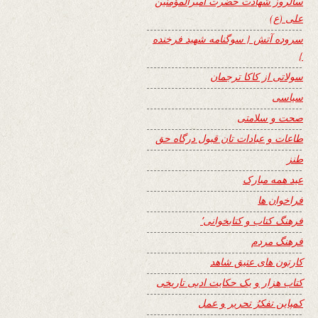
سالروز شهادت حضرت امیرالمؤمنین
علی (ع)
سروده آتش { سوگنامه شهید فرخنده
}
سولاتی از کاکا ترجمان
سیاسی
صحت و سلامتی
طاعات و عبادات تان قبول درگاه حق
طنز
عید همه مبارک
فراخوان ها
فرهنگ کتاب و کتابخوانی٬
فرهنگ مردم
کارتون های عتیق شاهد
کتاب هزار و یک حکایت ادبی تاریخی
کمپاین تفکرُ تحریر و عمل