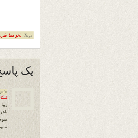
Tags:
بانو هما طر
یک پاسخ
dmin
7 اکتبر 2025 در 16:27
زیبا 
باع
قیوم
ملبور