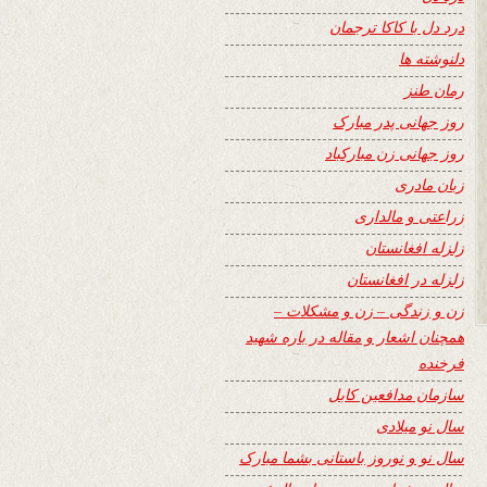
درد دل با کاکا ترجمان
دلنوشته ها
رمان طنز
روز جهانی پدر مبارک
روز جهانی زن مبارکباد
زبان مادری
زراعتی و مالداری
زلزله افغانستان
زلزله در افغانستان
زن و زندگی – زن و مشکلات –
همچنان اشعار و مقاله در باره شهید
فرخنده
سازمان مدافعین کابل
سال نو میلادی
سال نو و نوروز باستانی بشما مبارک