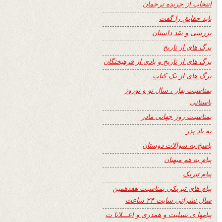
انتخاب از جریده ترجمان
باید حقایق را گفت
بررسی و نقد داستان
برگ های از تاریخ
برگ های از تاریخ و یادی از فرهیختگان
برگ های از یک کتاب
بمناسبت بهار ، سال نو و نوروز
باستانی
بمناسبت روز جهانی مادر
به یاد پدر
پاسخ به سوالات دوستان
پیام به هم میهنان
پیام تبریک
پیام های تبریکی بمناسبت هفدهمین
سال نشراتی سایت ۲۴ ساعت
پیامها ی تسلیت و همدری و اعـــلانا ت