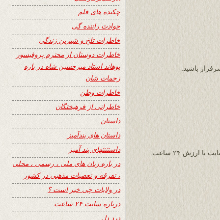
چکیده های قلم
حوادث راننده گی
خاطرات تلخ و شیرین زندگی
خاطرات دوستان از محترم پروفیسور
پوهاند استاد میرحسین شاه در باره
رفراز باشید.
زحمات شان
خاطرات وطن
خاطراتی از فرهیختگان
داستان
داستان های پندآمیز
داستنتنهای پند آمیز
سپاسگذاری به وسعت کهکشان از جناب هروی و سایت با ارزش ۲۴ ساعت.
در باره زبان های ملی ، رسمی ، محلی
، تفرقه و تعصبات مذهبی در کشور
در ولایات چی خبر است ؟
درباره سایت ۲۴ ساعت
درد دل