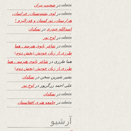
admin
در
صحبت پیران
admin
در
لوی پشتونستان، خراسان،
هزارستان، تورکستان و فدرالیزم !
اسدالله حیدری
در
نمکدان
admin
در
اوجِ نور
admin
در
شاعر بانوی هنرمند ، هما
طرزی از زبان خودش (بخش دوم)
هما طرزی
در
شاعر بانوی هنرمند ، هما
طرزی از زبان خودش (بخش دوم)
بشیر شیرین سخن
در
نمکدان
علی احمد زرگرپور
در
اوجِ نور
admin
در
نمکدان
admin
در
جامعه هنری افغانستان
آرشیو