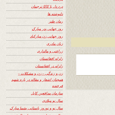
درد دل با کاکا ترجمان
دلنوشته ها
رمان طنز
روز جهانی پدر مبارک
روز جهانی زن مبارکباد
زبان مادری
زراعتی و مالداری
زلزله افغانستان
زلزله در افغانستان
زن و زندگی – زن و مشکلات –
همچنان اشعار و مقاله در باره شهید
فرخنده
سازمان مدافعین کابل
سال نو میلادی
سال نو و نوروز باستانی بشما مبارک