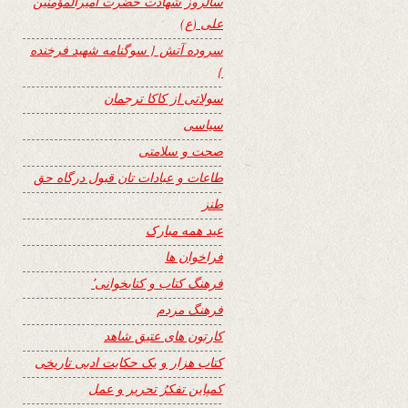
سالروز شهادت حضرت امیرالمؤمنین
علی (ع)
سروده آتش { سوگنامه شهید فرخنده
}
سولاتی از کاکا ترجمان
سیاسی
صحت و سلامتی
طاعات و عبادات تان قبول درگاه حق
طنز
عید همه مبارک
فراخوان ها
فرهنگ کتاب و کتابخوانی٬
فرهنگ مردم
کارتون های عتیق شاهد
کتاب هزار و یک حکایت ادبی تاریخی
کمپاین تفکرُ تحریر و عمل