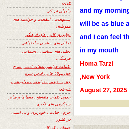
فوتی
and my mornin
پیامهای تبریکی
پیشنهادات ، انتقادات و خواسته های
will be as blue 
هموطنان
تجلیل از کانون های فرهنگی
and I can feel t
تحلیل های سیاسی – اجتماعی
in my mouth
تحلیل های سیاسی ، اجتماعی ،
فرهنگی.
Homa Tarzi
تکملهء حواشی نفحات الانس شرح
حال مولانا جامی قدس سره
New York,
جالب ، دیدنی ،خواندنی ، معلوماتی و
شوخی
August 27, 2025
جدول کلمات متقاطع ، معما ها و سایر
سرگرمی های فکری
جرم ، جنایت ، خونریزی و بی امنیتی
در کشور
جوانان و کودکان