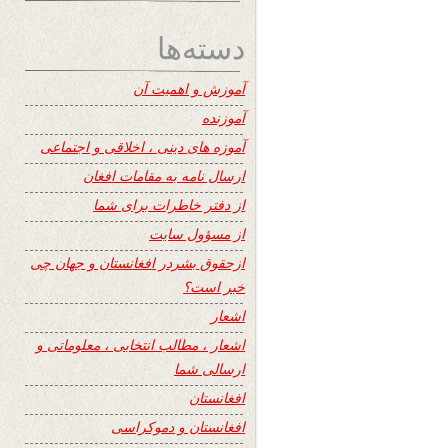
دسته‌ها
آموزش و اهمیت آن
آموزنده
آموزه های دینی ، اخلاقی و اجتماعی
ارسال نامه به مقامات افغان
از دفتر خاطرات برای شما
از مسؤول سایت
ازحقوق بشردر افغانستان و جهان چی
خبر است؟
اشعار
اشعار ، مطالب انتخابی ، معلوماتی و
ارسالی شما
افغانستان
افغانستان و دموکراسی