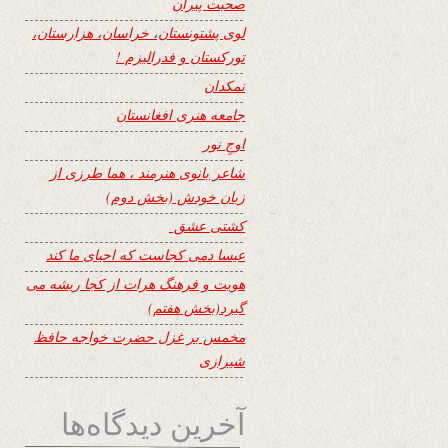
صحبت پیران
لوی پشتونستان، خراسان، هزارستان،
تورکستان و فدرالیزم !
نمکدان
جامعه هنری افغانستان
اوجِ نور
شاعر بانوی هنرمند ، هما طرزی از
زبان خودش (بخش دوم)
کشتی عشق
عیسا دمی کجاست که احیای ما کند
هویت و فرهنگ هرات از کجا ریشه می
گیرد(بخش هفتم)
مخمس بر غزل حضرت خواجه حافظ
شیرازی
آخرین دیدگاه‌ها