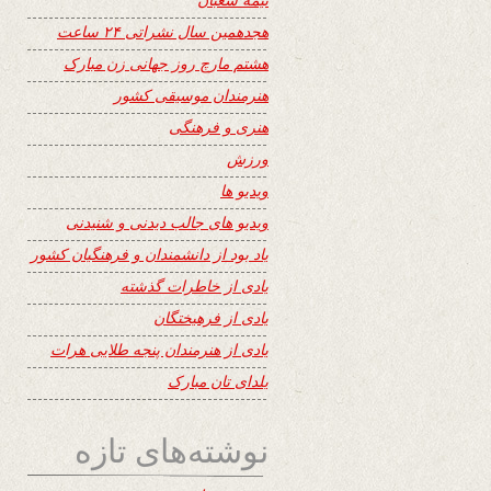
هجدهمین سال نشراتی ۲۴ ساعت
هشتم مارچ روز جهانی زن مبارک
هنرمندان موسیقی کشور
هنری و فرهنگی
ورزش
ویدیو ها
ویدیو های جالب دیدنی و شنیدنی
یاد بود از دانشمندان و فرهنگیان کشور
یادی از خاطرات گذشته
یادی از فرهیختگان
یادی از هنرمندان پنجه طلایی هرات
یلدای تان مبارک
نوشته‌های تازه