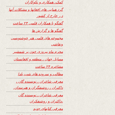
کمک، همکاری و نکوکاران
گرد همایی های افغانها و مشکلات آنها
د ر خارج از کشور
گفتگو با همکاران قلمی ۲۴ ساعت
گفتگو ها و گزارش ها
مجموعه های قلمی هنر خوشنویسی
ونقاشی
محرم ماه پیروزی خون بر شمشیر
مسایل جهان ، منطقه و افغانستان
مشاعره ۲۴ ساعت
مطالب و سروده های شب یلدا
معرفی شاعران ، نویسنده گان ،
داکتران ، روشنفگران و هنرمندان.
معرفی شاعران ، نویسنده گان
،داکتران و روشنفکران
معرفی کتابهای جدید