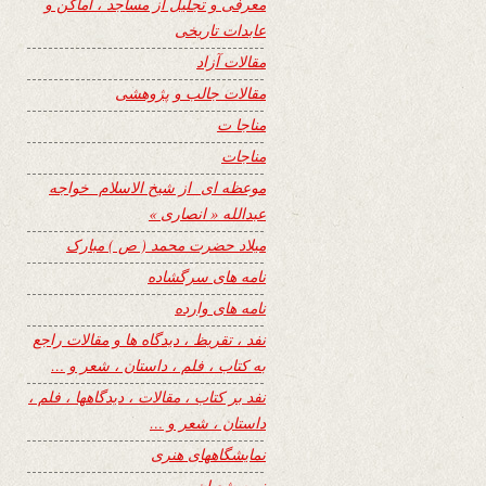
معرفی و تجلیل از مساجد ، اماکن و
عابدات تاریخی
مقالات آزاد
مقالات جالب و پژوهشی
مناجا ت
مناجات
موعظه ای از شیخ الاسلام خواجه
عبدالله « انصاری »
میلاد حضرت محمد ( ص ) مبارک
نامه های سرگشاده
نامه های وارده
نفد ، تقریظ ، دیدگاه ها و مقالات راجع
به کتاب ، فلم ، داستان ، شعر و …
نفد بر کتاب ، مقالات ، دیدگاهها ، فلم ،
داستان ، شعر و …
نمایشگاههای هنری
نیمه شعبان