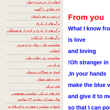
انتخاب از جریده ترجمان
باید حقایق را گفت
From you
بررسی و نقد داستان
برگ های از تاریخ
What I know fr
برگ های از تاریخ و یادی از فرهیختگان
برگ های از یک کتاب
is love
بمناسبت بهار ، سال نو و نوروز
and loving
باستانی
بمناسبت روز جهانی مادر
Oh stranger in 
به یاد پدر
پاسخ به سوالات دوستان
In your hands,
پیام به هم میهنان
make the blue v
پیام تبریک
پیام های تبریکی بمناسبت هفدهمین
and give it to m
سال نشراتی سایت ۲۴ ساعت
پیامها ی تسلیت و همدری و اعـــلانا ت
so that I can po