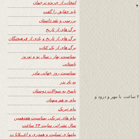
انتخاب از جریده ترجمان
باید حقایق را گفت
بررسی و نقد داستان
برگ های از تاریخ
برگ های از تاریخ و یادی از فرهیختگان
برگ های از یک کتاب
بمناسبت بهار ، سال نو و نوروز
باستانی
بمناسبت روز جهانی مادر
به یاد پدر
پاسخ به سوالات دوستان
سپاس ویژه از جناب هروی محترم و سایت وزین ۲۴ ساعت. با مهر و درود و
پیام به هم میهنان
پیام تبریک
پیام های تبریکی بمناسبت هفدهمین
سال نشراتی سایت ۲۴ ساعت
پیامها ی تسلیت و همدری و اعـــلانا ت