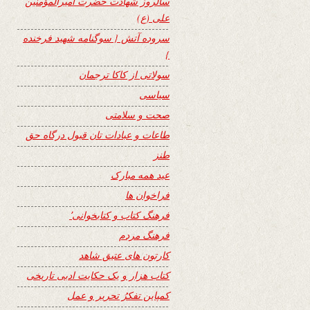
سالروز شهادت حضرت امیرالمؤمنین
علی (ع)
سروده آتش { سوگنامه شهید فرخنده
}
سولاتی از کاکا ترجمان
سیاسی
صحت و سلامتی
طاعات و عبادات تان قبول درگاه حق
طنز
عید همه مبارک
فراخوان ها
فرهنگ کتاب و کتابخوانی٬
فرهنگ مردم
کارتون های عتیق شاهد
کتاب هزار و یک حکایت ادبی تاریخی
کمپاین تفکرُ تحریر و عمل