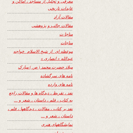
معرفی و تجلیل از مساجد ، اماکن و
عابدات تاریخی
مقالات آزاد
مقالات جالب و پژوهشی
مناجا ت
مناجات
موعظه ای از شیخ الاسلام خواجه
عبدالله « انصاری »
میلاد حضرت محمد ( ص ) مبارک
نامه های سرگشاده
نامه های وارده
نفد ، تقریظ ، دیدگاه ها و مقالات راجع
به کتاب ، فلم ، داستان ، شعر و …
نفد بر کتاب ، مقالات ، دیدگاهها ، فلم ،
داستان ، شعر و …
نمایشگاههای هنری
نیمه شعبان