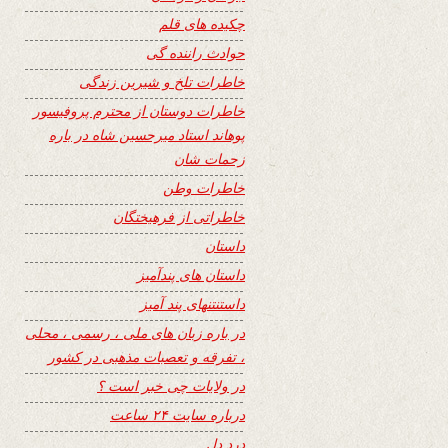
چکیده های قلم
حوادث راننده گی
خاطرات تلخ و شیرین زندگی
خاطرات دوستان از محترم پروفیسور
پوهاند استاد میرحسین شاه در باره
زحمات شان
خاطرات وطن
خاطراتی از فرهیختگان
داستان
داستان های پندآمیز
داستنتنهای پند آمیز
در باره زبان های ملی ، رسمی ، محلی
، تفرقه و تعصبات مذهبی در کشور
در ولایات چی خبر است ؟
درباره سایت ۲۴ ساعت
درد دل