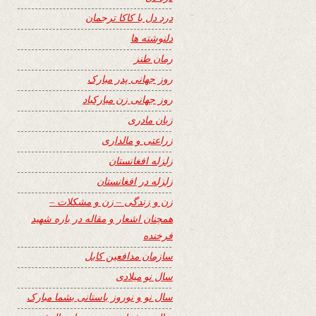
درد دل با کاکا ترجمان
دلنوشته ها
رمان طنز
روز جهانی پدر مبارک
روز جهانی زن مبارکباد
زبان مادری
زراعتی و مالداری
زلزله افغانستان
زلزله در افغانستان
زن و زندگی – زن و مشکلات –
همچنان اشعار و مقاله در باره شهید
فرخنده
سازمان مدافعین کابل
سال نو میلادی
سال نو و نوروز باستانی بشما مبارک