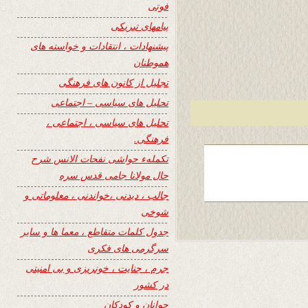
فوتی
پیامهای تبریکی
پیشنهادات ، انتقادات و خواسته های
هموطنان
تجلیل از کانون های فرهنگی
تحلیل های سیاسی – اجتماعی
تحلیل های سیاسی ، اجتماعی ،
فرهنگی.
تکملهء حواشی نفحات الانس شرح
حال مولانا جامی قدس سره
جالب ، دیدنی ،خواندنی ، معلوماتی و
شوخی
جدول کلمات متقاطع ، معما ها و سایر
سرگرمی های فکری
جرم ، جنایت ، خونریزی و بی امنیتی
در کشور
جوانان و کودکان