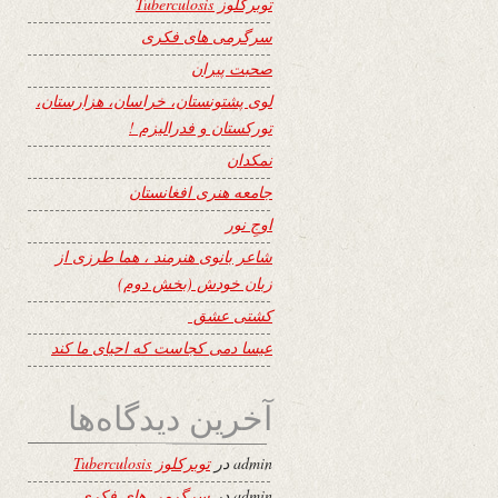
توبرکلوز Tuberculosis
سرگرمی های فکری
صحبت پیران
لوی پشتونستان، خراسان، هزارستان،
تورکستان و فدرالیزم !
نمکدان
جامعه هنری افغانستان
اوجِ نور
شاعر بانوی هنرمند ، هما طرزی از
زبان خودش (بخش دوم)
کشتی عشق
عیسا دمی کجاست که احیای ما کند
آخرین دیدگاه‌ها
admin
در
توبرکلوز Tuberculosis
admin
در
سرگرمی های فکری