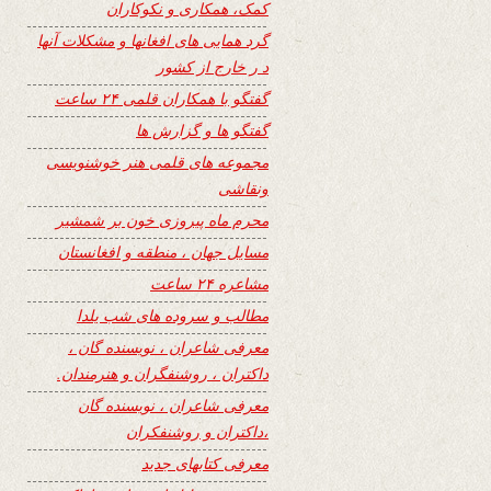
کمک، همکاری و نکوکاران
گرد همایی های افغانها و مشکلات آنها
د ر خارج از کشور
گفتگو با همکاران قلمی ۲۴ ساعت
گفتگو ها و گزارش ها
مجموعه های قلمی هنر خوشنویسی
ونقاشی
محرم ماه پیروزی خون بر شمشیر
مسایل جهان ، منطقه و افغانستان
مشاعره ۲۴ ساعت
مطالب و سروده های شب یلدا
معرفی شاعران ، نویسنده گان ،
داکتران ، روشنفگران و هنرمندان.
معرفی شاعران ، نویسنده گان
،داکتران و روشنفکران
معرفی کتابهای جدید