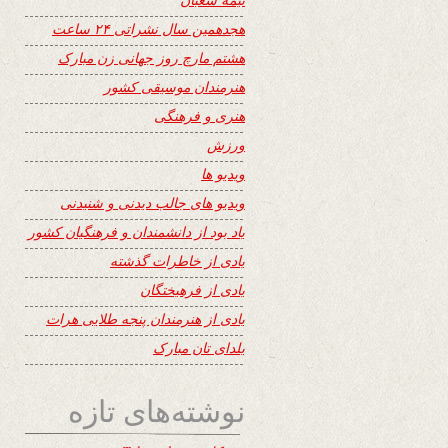
هجدهمین سال نشراتی ۲۴ ساعت
هشتم مارچ روز جهانی زن مبارک
هنرمندان موسیقی کشور
هنری و فرهنگی
ورزش
ویدیو ها
ویدیو های جالب دیدنی و شنیدنی
یاد بود از دانشمندان و فرهنگیان کشور
یادی از خاطرات گذشته
یادی از فرهیختگان
یادی از هنرمندان پنجه طلایی هرات
یلدای تان مبارک
نوشته‌های تازه