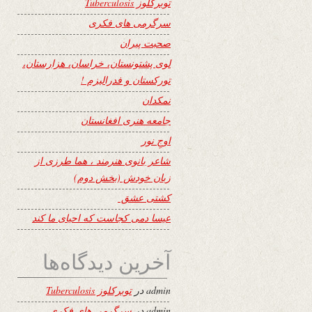
توبرکلوز Tuberculosis
سرگرمی های فکری
صحبت پیران
لوی پشتونستان، خراسان، هزارستان،
تورکستان و فدرالیزم !
نمکدان
جامعه هنری افغانستان
اوجِ نور
شاعر بانوی هنرمند ، هما طرزی از
زبان خودش (بخش دوم)
کشتی عشق
عیسا دمی کجاست که احیای ما کند
آخرین دیدگاه‌ها
admin
در
توبرکلوز Tuberculosis
admin
در
سرگرمی های فکری