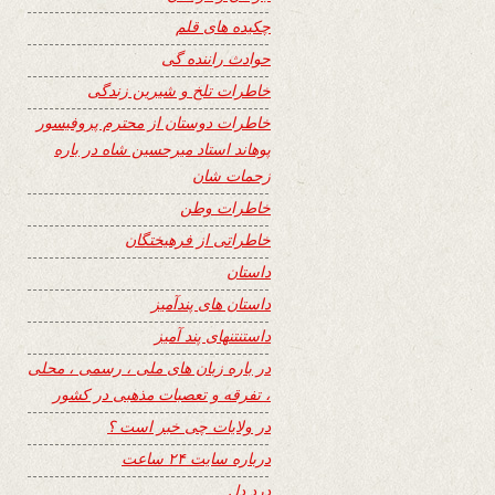
چکیده های قلم
حوادث راننده گی
خاطرات تلخ و شیرین زندگی
خاطرات دوستان از محترم پروفیسور
پوهاند استاد میرحسین شاه در باره
زحمات شان
خاطرات وطن
خاطراتی از فرهیختگان
داستان
داستان های پندآمیز
داستنتنهای پند آمیز
در باره زبان های ملی ، رسمی ، محلی
، تفرقه و تعصبات مذهبی در کشور
در ولایات چی خبر است ؟
درباره سایت ۲۴ ساعت
درد دل