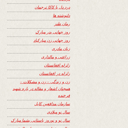
درد دل با کاکا ترجمان
دلنوشته ها
رمان طنز
روز جهانی پدر مبارک
روز جهانی زن مبارکباد
زبان مادری
زراعتی و مالداری
زلزله افغانستان
زلزله در افغانستان
زن و زندگی – زن و مشکلات –
همچنان اشعار و مقاله در باره شهید
فرخنده
سازمان مدافعین کابل
سال نو میلادی
سال نو و نوروز باستانی بشما مبارک