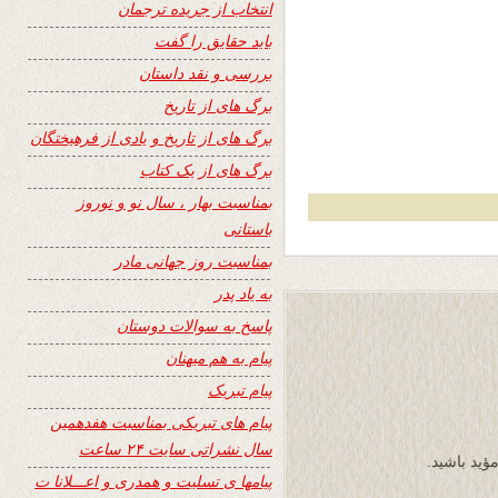
انتخاب از جریده ترجمان
باید حقایق را گفت
بررسی و نقد داستان
برگ های از تاریخ
برگ های از تاریخ و یادی از فرهیختگان
برگ های از یک کتاب
بمناسبت بهار ، سال نو و نوروز
باستانی
بمناسبت روز جهانی مادر
به یاد پدر
پاسخ به سوالات دوستان
پیام به هم میهنان
پیام تبریک
پیام های تبریکی بمناسبت هفدهمین
سال نشراتی سایت ۲۴ ساعت
ؤید باشید.
پیامها ی تسلیت و همدری و اعـــلانا ت