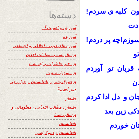
ون كلبه ى سردم!
دسته‌ها
ادت
آموزش و اهمیت آن
آموزنده
سوزم!چه پر دردم!
آموزه های دینی ، اخلاقی و اجتماعی
و
ارسال نامه به مقامات افغان
از دفتر خاطرات برای شما
 قربان تو آوردم
از مسؤول سایت
دن
ازحقوق بشردر افغانستان و جهان چی
خبر است؟
ان و دل ادا كردم
اشعار
اشعار ، مطالب انتخابی ، معلوماتی و
دكى زين بعد
ارسالی شما
افغانستان
ان خوردم
افغانستان و دموکراسی