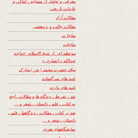
معرفی و تجلیل از مساجد ، اماکن و
عابدات تاریخی
مقالات آزاد
مقالات جالب و پژوهشی
مناجا ت
مناجات
موعظه ای از شیخ الاسلام خواجه
عبدالله « انصاری »
میلاد حضرت محمد ( ص ) مبارک
نامه های سرگشاده
نامه های وارده
نفد ، تقریظ ، دیدگاه ها و مقالات راجع
به کتاب ، فلم ، داستان ، شعر و …
نفد بر کتاب ، مقالات ، دیدگاهها ، فلم ،
داستان ، شعر و …
نمایشگاههای هنری
نیمه شعبان