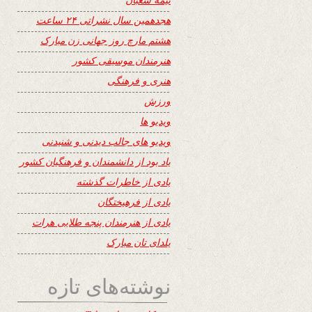
هجدهمین سال نشراتی ۲۴ ساعت
هشتم مارچ روز جهانی زن مبارک
هنرمندان موسیقی کشور
هنری و فرهنگی
ورزش
ویدیو ها
ویدیو های جالب دیدنی و شنیدنی
یاد بود از دانشمندان و فرهنگیان کشور
یادی از خاطرات گذشته
یادی از فرهیختگان
یادی از هنرمندان پنجه طلایی هرات
یلدای تان مبارک
نوشته‌های تازه