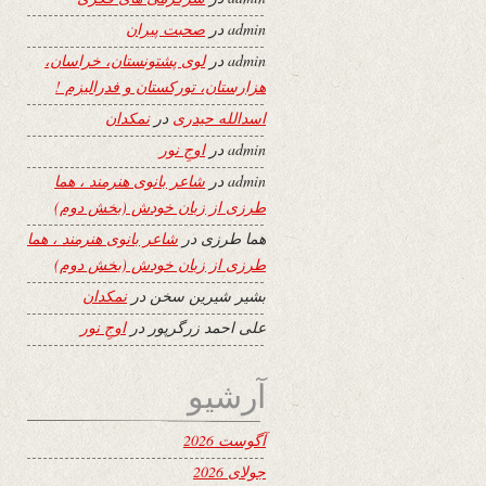
admin
در
صحبت پیران
admin
در
لوی پشتونستان، خراسان،
هزارستان، تورکستان و فدرالیزم !
اسدالله حیدری
در
نمکدان
admin
در
اوجِ نور
admin
در
شاعر بانوی هنرمند ، هما
طرزی از زبان خودش (بخش دوم)
هما طرزی
در
شاعر بانوی هنرمند ، هما
طرزی از زبان خودش (بخش دوم)
بشیر شیرین سخن
در
نمکدان
علی احمد زرگرپور
در
اوجِ نور
آرشیو
آگوست 2026
جولای 2026