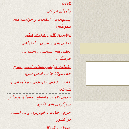
فوتی
پیامهای تبریکی
پیشنهادات ، انتقادات و خواسته های
هموطنان
تجلیل از کانون های فرهنگی
تحلیل های سیاسی – اجتماعی
تحلیل های سیاسی ، اجتماعی ،
فرهنگی.
تکملهء حواشی نفحات الانس شرح
حال مولانا جامی قدس سره
جالب ، دیدنی ،خواندنی ، معلوماتی و
شوخی
جدول کلمات متقاطع ، معما ها و سایر
سرگرمی های فکری
جرم ، جنایت ، خونریزی و بی امنیتی
در کشور
جوانان و کودکان