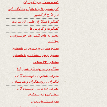
کمک، همکاری و نکوکاران
گرد همایی های افغانها و مشکلات آنها
د ر خارج از کشور
گفتگو با همکاران قلمی ۲۴ ساعت
گفتگو ها و گزارش ها
مجموعه های قلمی هنر خوشنویسی
ونقاشی
محرم ماه پیروزی خون بر شمشیر
مسایل جهان ، منطقه و افغانستان
مشاعره ۲۴ ساعت
مطالب و سروده های شب یلدا
معرفی شاعران ، نویسنده گان ،
داکتران ، روشنفگران و هنرمندان.
معرفی شاعران ، نویسنده گان
،داکتران و روشنفکران
معرفی کتابهای جدید