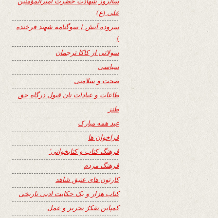
سالروز شهادت حضرت امیرالمؤمنین
علی (ع)
سروده آتش { سوگنامه شهید فرخنده
}
سولاتی از کاکا ترجمان
سیاسی
صحت و سلامتی
طاعات و عبادات تان قبول درگاه حق
طنز
عید همه مبارک
فراخوان ها
فرهنگ کتاب و کتابخوانی٬
فرهنگ مردم
کارتون های عتیق شاهد
کتاب هزار و یک حکایت ادبی تاریخی
کمپاین تفکرُ تحریر و عمل