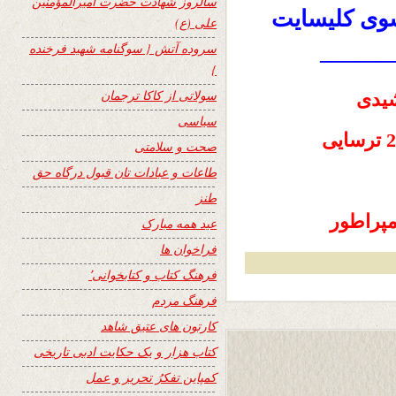
سالروز شهادت حضرت امیرالمؤمنین
سوی کلیسایت
علی (ع)
سروده آتش { سوگنامه شهید فرخنده
———
}
سولاتی از کاکا ترجمان
سیاسی
صحت و سلامتی
طاعات و عبادات تان قبول درگاه حق
طنز
مپراطور
عید همه مبارک
فراخوان ها
فرهنگ کتاب و کتابخوانی٬
فرهنگ مردم
کارتون های عتیق شاهد
کتاب هزار و یک حکایت ادبی تاریخی
کمپاین تفکرُ تحریر و عمل