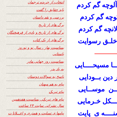
انتخاب از جریده ترجمان
 آلوچه گم کردم
باید حقایق را گفت
وچه گم کردم
بررسی و نقد داستان
برگ های از تاریخ
الانچه گم کردم
برگ های از تاریخ و یادی از فرهیختگان
 خلـق رسوایت
برگ های از یک کتاب
بمناسبت بهار ، سال نو و نوروز
———
باستانی
بمناسبت روز جهانی مادر
ــا مسیحــــایی
به یاد پدر
دین بــودایی
پاسخ به سوالات دوستان
پیام به هم میهنان
ـــن موســایی
پیام تبریک
پیام های تبریکی بمناسبت هفدهمین
ـــکل خـرمایی
سال نشراتی سایت ۲۴ ساعت
شنــــه ی پایت
پیامها ی تسلیت و همدری و اعـــلانا ت