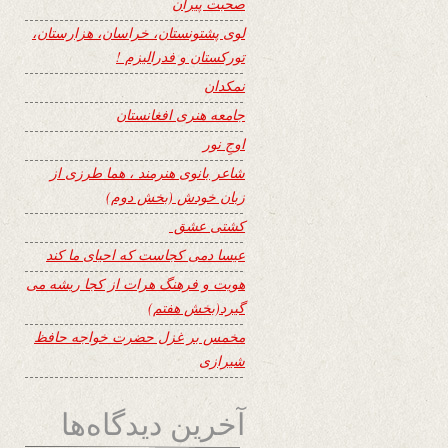
صحبت پیران
لوی پشتونستان، خراسان، هزارستان،
تورکستان و فدرالیزم !
نمکدان
جامعه هنری افغانستان
اوجِ نور
شاعر بانوی هنرمند ، هما طرزی از
زبان خودش (بخش دوم)
کشتی عشق
عیسا دمی کجاست که احیای ما کند
هویت و فرهنگ هرات از کجا ریشه می
گیرد(بخش هفتم)
مخمس بر غزل حضرت خواجه حافظ
شیرازی
آخرین دیدگاه‌ها