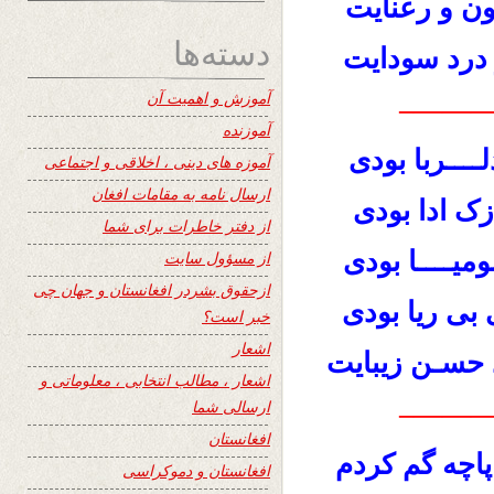
ون و رعنایت
دسته‌ها
 درد سودایت
آموزش و اهمیت آن
———
آموزنده
لــــربا بودی
آموزه های دینی ، اخلاقی و اجتماعی
ارسال نامه به مقامات افغان
ک ادا بودی
از دفتر خاطرات برای شما
یــــا بودی
از مسؤول سایت
ازحقوق بشردر افغانستان و جهان چی
ی بی ریا بودی
خبر است؟
اشعار
د حسـن زیبایت
اشعار ، مطالب انتخابی ، معلوماتی و
ارسالی شما
———
افغانستان
پاچه گم کردم
افغانستان و دموکراسی