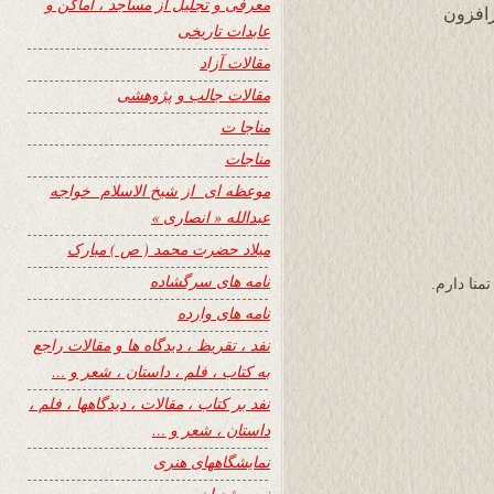
معرفی و تجلیل از مساجد ، اماکن و
زافزون
عابدات تاریخی
مقالات آزاد
مقالات جالب و پژوهشی
مناجا ت
مناجات
موعظه ای از شیخ الاسلام خواجه
عبدالله « انصاری »
میلاد حضرت محمد ( ص ) مبارک
نامه های سرگشاده
نا دارم.
نامه های وارده
نفد ، تقریظ ، دیدگاه ها و مقالات راجع
به کتاب ، فلم ، داستان ، شعر و …
نفد بر کتاب ، مقالات ، دیدگاهها ، فلم ،
داستان ، شعر و …
نمایشگاههای هنری
نیمه شعبان