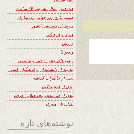
هجدهمین سال نشراتی ۲۴ ساعت
هشتم مارچ روز جهانی زن مبارک
هنرمندان موسیقی کشور
هنری و فرهنگی
ورزش
ویدیو ها
ویدیو های جالب دیدنی و شنیدنی
یاد بود از دانشمندان و فرهنگیان کشور
یادی از خاطرات گذشته
یادی از فرهیختگان
یادی از هنرمندان پنجه طلایی هرات
یلدای تان مبارک
نوشته‌های تازه