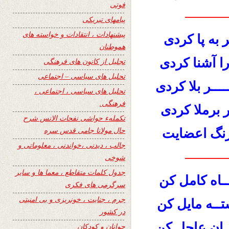
فوتی
———
پیامهای تبریکی
پیشنهادات ، انتقادات و خواسته های
 به پا کردی
هموطنان
را آشنا کردی
تجلیل از کانون های فرهنگی
تحلیل های سیاسی – اجتماعی
ــــر بلا کردی
تحلیل های سیاسی ، اجتماعی ،
فرهنگی.
ر برملا کردی
تکملهء حواشی نفحات الانس شرح
حال مولانا جامی قدس سره
نگ اعضایت
جالب ، دیدنی ،خواندنی ، معلوماتی و
———
شوخی
جدول کلمات متقاطع ، معما ها و سایر
ـاه کامل کن
سرگرمی های فکری
جرم ، جنایت ، خونریزی و بی امنیتی
ــه مایل کن
در کشور
ــان عاجل کن
جوانان و کودکان