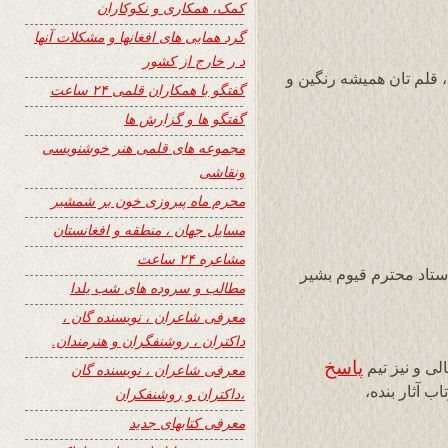
کمک، همکاری و نکوکاران
گرد همایی های افغانها و مشکلات آنها
د ر خارج از کشور
 قلم تان همیشه رنگین و
گفتگو با همکاران قلمی ۲۴ ساعت
گفتگو ها و گزارش ها
مجموعه های قلمی هنر خوشنویسی
ونقاشی
محرم ماه پیروزی خون بر شمشیر
مسایل جهان ، منطقه و افغانستان
مشاعره ۲۴ ساعت
تاد محترم قیوم بشیر
مطالب و سروده های شب یلدا
معرفی شاعران ، نویسنده گان ،
داکتران ، روشنفگران و هنرمندان.
پاسخ
ی و نیز تیم
معرفی شاعران ، نویسنده گان
ب آثار بنده،
،داکتران و روشنفکران
معرفی کتابهای جدید