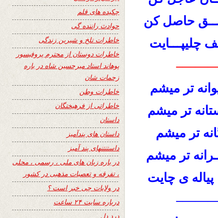
چکیده های قلم
شــق حاصل کن
حوادث راننده گی
خاطرات تلخ و شیرین زندگی
ف چلیپـــایت
خاطرات دوستان از محترم پروفیسور
———
پوهاند استاد میرحسین شاه در باره
زحمات شان
انه تر میشم
خاطرات وطن
خاطراتی از فرهیختگان
انه تر میشم
داستان
انه تر میشم
داستان های پندآمیز
داستنتنهای پند آمیز
ــرانه تر میشم
در باره زبان های ملی ، رسمی ، محلی
، تفرقه و تعصبات مذهبی در کشور
یاله ی چایت
در ولایات چی خبر است ؟
———
درباره سایت ۲۴ ساعت
درد دل