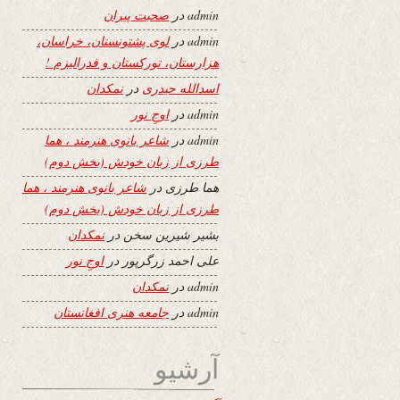
admin
در
صحبت پیران
admin
در
لوی پشتونستان، خراسان،
هزارستان، تورکستان و فدرالیزم !
اسدالله حیدری
در
نمکدان
admin
در
اوجِ نور
admin
در
شاعر بانوی هنرمند ، هما
طرزی از زبان خودش (بخش دوم)
هما طرزی
در
شاعر بانوی هنرمند ، هما
طرزی از زبان خودش (بخش دوم)
بشیر شیرین سخن
در
نمکدان
علی احمد زرگرپور
در
اوجِ نور
admin
در
نمکدان
admin
در
جامعه هنری افغانستان
آرشیو