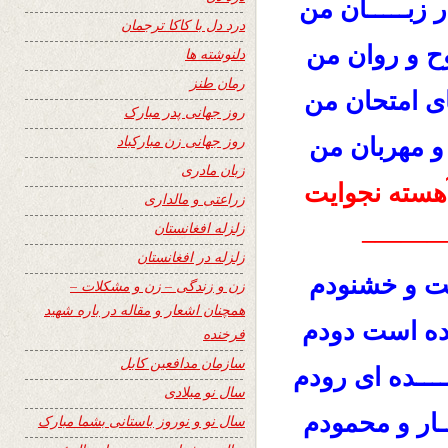
 زبـــــان من
درد دل با کاکا ترجمان
ح و روان من
دلنوشته ها
رمان طنز
ای امتحان من
روز جهانی پدر مبارک
روز جهانی زن مبارکباد
 و مهربان من
زبان مادری
هسته نجوایت
زراعتی و مالداری
زلزله افغانستان
———
زلزله در افغانستان
ست و خشنودم
زن و زندگی – زن و مشکلات –
همچنان اشعار و مقاله در باره شهید
ـده است دودم
فرخنده
سازمان مدافعین کابل
ــــده ای رودم
سال نو میلادی
ـار و محمودم
سال نو و نوروز باستانی بشما مبارک