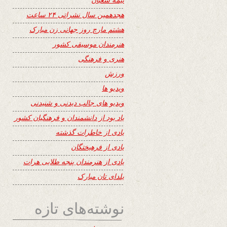
هجدهمین سال نشراتی ۲۴ ساعت
هشتم مارچ روز جهانی زن مبارک
هنرمندان موسیقی کشور
هنری و فرهنگی
ورزش
ویدیو ها
ویدیو های جالب دیدنی و شنیدنی
یاد بود از دانشمندان و فرهنگیان کشور
یادی از خاطرات گذشته
یادی از فرهیختگان
یادی از هنرمندان پنجه طلایی هرات
یلدای تان مبارک
نوشته‌های تازه