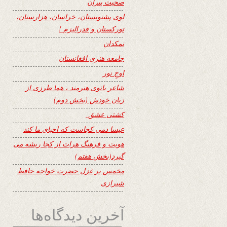
صحبت پیران
لوی پشتونستان، خراسان، هزارستان،
تورکستان و فدرالیزم !
نمکدان
جامعه هنری افغانستان
اوجِ نور
شاعر بانوی هنرمند ، هما طرزی از
زبان خودش (بخش دوم)
کشتی عشق
عیسا دمی کجاست که احیای ما کند
هویت و فرهنگ هرات از کجا ریشه می
گیرد(بخش هفتم)
مخمس بر غزل حضرت خواجه حافظ
شیرازی
آخرین دیدگاه‌ها