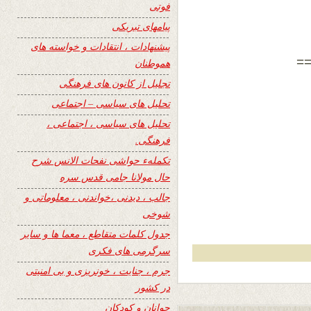
فوتی
پیامهای تبریکی
پیشنهادات ، انتقادات و خواسته های
=
هموطنان
تجلیل از کانون های فرهنگی
تحلیل های سیاسی – اجتماعی
تحلیل های سیاسی ، اجتماعی ،
فرهنگی.
تکملهء حواشی نفحات الانس شرح
حال مولانا جامی قدس سره
جالب ، دیدنی ،خواندنی ، معلوماتی و
شوخی
جدول کلمات متقاطع ، معما ها و سایر
سرگرمی های فکری
جرم ، جنایت ، خونریزی و بی امنیتی
در کشور
جوانان و کودکان