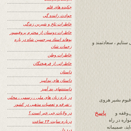
چکیده های قلم
حوادث راننده گی
خاطرات تلخ و شیرین زندگی
خاطرات دوستان از محترم پروفیسور
پوهاند استاد میرحسین شاه در باره
 ستایم ، سعادتمند و
زحمات شان
خاطرات وطن
خاطراتی از فرهیختگان
داستان
داستان های پندآمیز
داستنتنهای پند آمیز
در باره زبان های ملی ، رسمی ، محلی
 قیوم بشیر هروی
، تفرقه و تعصبات مذهبی در کشور
پاسخ
در ولایات چی خبر است ؟
ی‌وقفه و
 «۲۴ ساعت» که همواره در راه
درباره سایت ۲۴ ساعت
ید، صمیمانه
درد دل