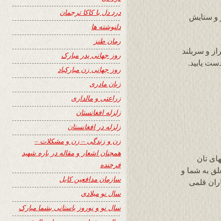
درد دل با کاکا ترجمان
 و ستایش
دلنوشته ها
رمان طنز
ز و سربلند
روز جهانی پدر مبارک
ست یابید.
روز جهانی زن مبارکباد
زبان مادری
زراعتی و مالداری
زلزله افغانستان
زلزله در افغانستان
زن و زندگی – زن و مشکلات –
همچنان اشعار و مقاله در باره شهید
ای تان
فرخنده
نم که سایت 24 ساعت متعلق به شما و
سازمان مدافعین کابل
ران قلمی
سال نو میلادی
سال نو و نوروز باستانی بشما مبارک