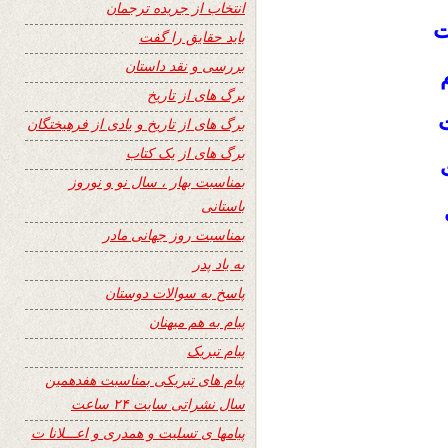
انتخاب از جریده ترجمان
ت
باید حقایق را گفت
بررسی و نقد داستان
م
برگ های از تاریخ
ت
برگ های از تاریخ و یادی از فرهیختگان
برگ های از یک کتاب
بمناسبت بهار ، سال نو و نوروز
باستانی
بمناسبت روز جهانی مادر
به یاد پدر
پاسخ به سوالات دوستان
پیام به هم میهنان
پیام تبریک
پیام های تبریکی بمناسبت هفدهمین
سال نشراتی سایت ۲۴ ساعت
پیامها ی تسلیت و همدری و اعـــلانا ت