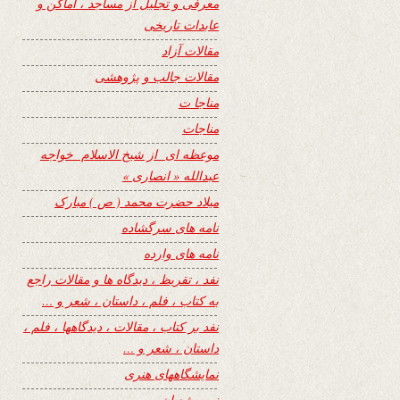
معرفی و تجلیل از مساجد ، اماکن و
عابدات تاریخی
مقالات آزاد
مقالات جالب و پژوهشی
مناجا ت
مناجات
موعظه ای از شیخ الاسلام خواجه
عبدالله « انصاری »
میلاد حضرت محمد ( ص ) مبارک
نامه های سرگشاده
نامه های وارده
نفد ، تقریظ ، دیدگاه ها و مقالات راجع
به کتاب ، فلم ، داستان ، شعر و …
نفد بر کتاب ، مقالات ، دیدگاهها ، فلم ،
داستان ، شعر و …
نمایشگاههای هنری
نیمه شعبان