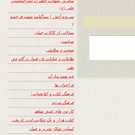
سالروز شهادت حضرت امیرالمؤمنین
علی (ع)
سروده آتش { سوگنامه شهید فرخنده
}
سولاتی از کاکا ترجمان
سیاسی
صحت و سلامتی
طاعات و عبادات تان قبول درگاه حق
طنز
عید همه مبارک
فراخوان ها
فرهنگ کتاب و کتابخوانی٬
فرهنگ مردم
کارتون های عتیق شاهد
کتاب هزار و یک حکایت ادبی تاریخی
کمپاین تفکرُ تحریر و عمل