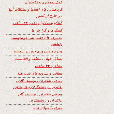
کمک، همکاری و نکوکاران
گرد همایی های افغانها و مشکلات آنها
د ر خارج از کشور
گفتگو با همکاران قلمی ۲۴ ساعت
گفتگو ها و گزارش ها
مجموعه های قلمی هنر خوشنویسی
ونقاشی
محرم ماه پیروزی خون بر شمشیر
مسایل جهان ، منطقه و افغانستان
مشاعره ۲۴ ساعت
مطالب و سروده های شب یلدا
معرفی شاعران ، نویسنده گان ،
داکتران ، روشنفگران و هنرمندان.
معرفی شاعران ، نویسنده گان
،داکتران و روشنفکران
معرفی کتابهای جدید