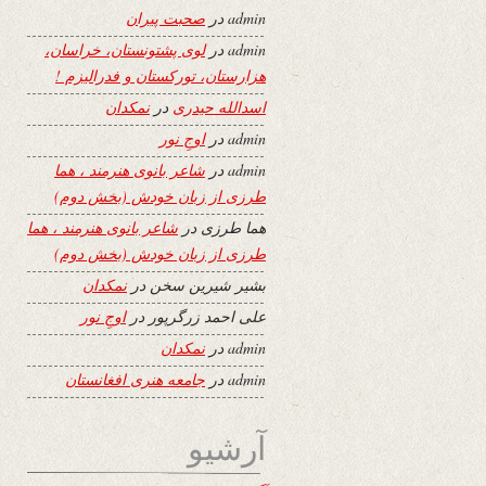
admin
در
صحبت پیران
admin
در
لوی پشتونستان، خراسان،
هزارستان، تورکستان و فدرالیزم !
اسدالله حیدری
در
نمکدان
admin
در
اوجِ نور
admin
در
شاعر بانوی هنرمند ، هما
طرزی از زبان خودش (بخش دوم)
هما طرزی
در
شاعر بانوی هنرمند ، هما
طرزی از زبان خودش (بخش دوم)
بشیر شیرین سخن
در
نمکدان
علی احمد زرگرپور
در
اوجِ نور
admin
در
نمکدان
admin
در
جامعه هنری افغانستان
آرشیو