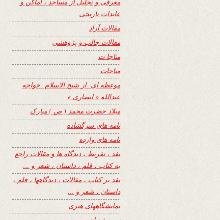
معرفی و تجلیل از مساجد ، اماکن و
عابدات تاریخی
مقالات آزاد
مقالات جالب و پژوهشی
مناجا ت
مناجات
موعظه ای از شیخ الاسلام خواجه
عبدالله « انصاری »
میلاد حضرت محمد ( ص ) مبارک
نامه های سرگشاده
نامه های وارده
نفد ، تقریظ ، دیدگاه ها و مقالات راجع
به کتاب ، فلم ، داستان ، شعر و …
نفد بر کتاب ، مقالات ، دیدگاهها ، فلم ،
داستان ، شعر و …
نمایشگاههای هنری
نیمه شعبان