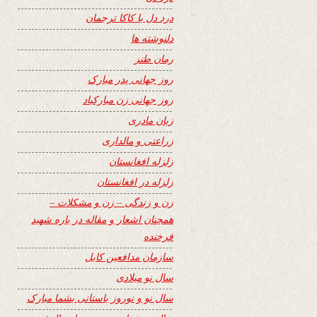
درد دل با کاکا ترجمان
دلنوشته ها
رمان طنز
روز جهانی پدر مبارک
روز جهانی زن مبارکباد
زبان مادری
زراعتی و مالداری
زلزله افغانستان
زلزله در افغانستان
زن و زندگی – زن و مشکلات –
همچنان اشعار و مقاله در باره شهید
فرخنده
سازمان مدافعین کابل
سال نو میلادی
سال نو و نوروز باستانی بشما مبارک