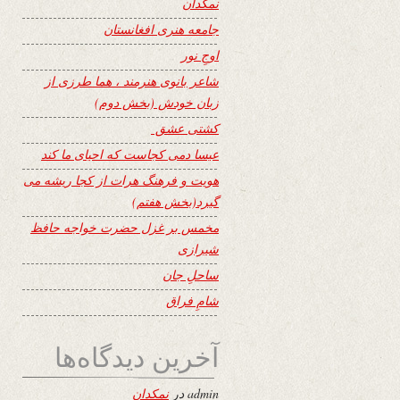
نمکدان
جامعه هنری افغانستان
اوجِ نور
شاعر بانوی هنرمند ، هما طرزی از
زبان خودش (بخش دوم)
کشتی عشق
عیسا دمی کجاست که احیای ما کند
هویت و فرهنگ هرات از کجا ریشه می
گیرد(بخش هفتم)
مخمس بر غزل حضرت خواجه حافظ
شیرازی
ساحلِ جان
شامِ فراق
آخرین دیدگاه‌ها
admin
در
نمکدان