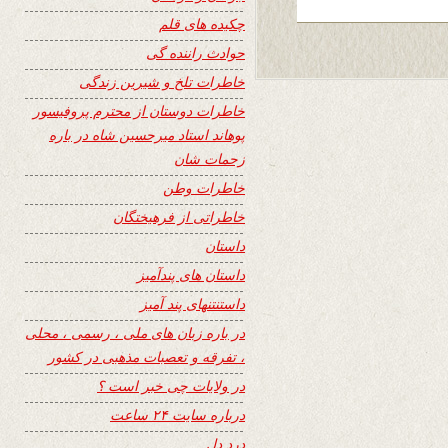
چکیده های قلم
حوادث راننده گی
خاطرات تلخ و شیرین زندگی
خاطرات دوستان از محترم پروفیسور
پوهاند استاد میرحسین شاه در باره
زحمات شان
خاطرات وطن
خاطراتی از فرهیختگان
داستان
داستان های پندآمیز
داستنتنهای پند آمیز
در باره زبان های ملی ، رسمی ، محلی
، تفرقه و تعصبات مذهبی در کشور
در ولایات چی خبر است ؟
درباره سایت ۲۴ ساعت
درد دل