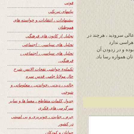
فوتی
پیامهای تبریکی
پیشنهادات ، انتقادات و خواسته های
هموطنان
عالی سرودید ، هرچند در
تجلیل از کانون های فرهنگی
 هراسی ندارد
تحلیل های سیاسی – اجتماعی
بوده و در زدودن آن
تحلیل های سیاسی ، اجتماعی ،
تان همواره رسا باد.
فرهنگی.
تکملهء حواشی نفحات الانس شرح
حال مولانا جامی قدس سره
جالب ، دیدنی ،خواندنی ، معلوماتی و
شوخی
جدول کلمات متقاطع ، معما ها و سایر
سرگرمی های فکری
جرم ، جنایت ، خونریزی و بی امنیتی
در کشور
جوانان و کودکان