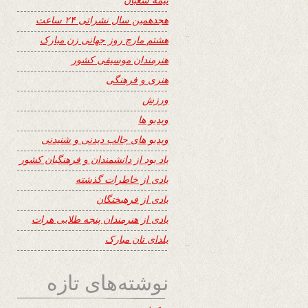
هجدهمین سال نشراتی ۲۴ ساعت
هشتم مارچ روز جهانی زن مبارک
هنرمندان موسیقی کشور
هنری و فرهنگی
ورزش
ویدیو ها
ویدیو های جالب دیدنی و شنیدنی
یاد بود از دانشمندان و فرهنگیان کشور
یادی از خاطرات گذشته
یادی از فرهیختگان
یادی از هنرمندان پنجه طلایی هرات
یلدای تان مبارک
نوشته‌های تازه