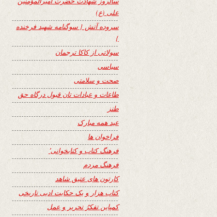
سالروز شهادت حضرت امیرالمؤمنین
علی (ع)
سروده آتش { سوگنامه شهید فرخنده
}
سولاتی از کاکا ترجمان
سیاسی
صحت و سلامتی
طاعات و عبادات تان قبول درگاه حق
طنز
عید همه مبارک
فراخوان ها
فرهنگ کتاب و کتابخوانی٬
فرهنگ مردم
کارتون های عتیق شاهد
کتاب هزار و یک حکایت ادبی تاریخی
کمپاین تفکرُ تحریر و عمل