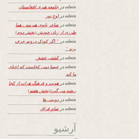
admin
در
جامعه هنری افغانستان
admin
در
اوجِ نور
admin
در
شاعر بانوی هنرمند ، هما
طرزی از زبان خودش (بخش دوم)
admin
در
” اگر کودک درونم حرف
بزند “
admin
در
کشتی عشق
admin
در
عیسا دمی کجاست که احیای
ما کند
admin
در
هویت و فرهنگ هرات از کجا
ریشه می گیرد(بخش هفتم)
admin
در
دوبیتی ها
admin
در
شامِ فراق
آرشیو