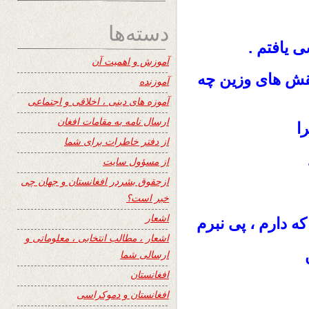
دسته‌ها
 یافتم .
آموزش و اهمیت آن
 نقش های وزین چه
آموزنده
آموزه های دینی ، اخلاقی و اجتماعی
ارسال نامه به مقامات افغان
ا
از دفتر خاطرات برای شما
از مسؤول سایت
ازحقوق بشردر افغانستان و جهان چی
خبر است؟
اشعار
که دارم ، پی نبرم
اشعار ، مطالب انتخابی ، معلوماتی و
ارسالی شما
افغانستان
افغانستان و دموکراسی