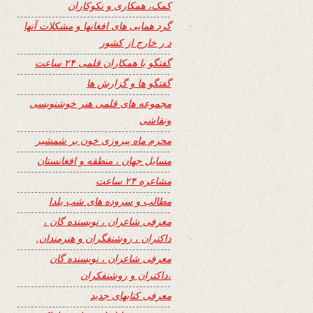
کمک، همکاری و نکوکاران
گرد همایی های افغانها و مشکلات آنها
د ر خارج از کشور
گفتگو با همکاران قلمی ۲۴ ساعت
گفتگو ها و گزارش ها
مجموعه های قلمی هنر خوشنویسی
ونقاشی
محرم ماه پیروزی خون بر شمشیر
مسایل جهان ، منطقه و افغانستان
مشاعره ۲۴ ساعت
مطالب و سروده های شب یلدا
معرفی شاعران ، نویسنده گان ،
داکتران ، روشنفگران و هنرمندان.
معرفی شاعران ، نویسنده گان
،داکتران و روشنفکران
معرفی کتابهای جدید