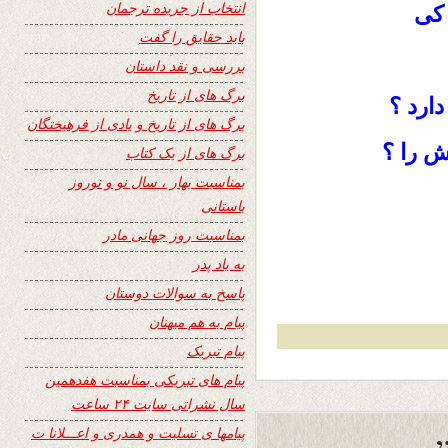
انتخاب از جریده ترجمان
 کی
باید حقایق را گفت
بررسی و نقد داستان
برگ های از تاریخ
دارد ؟
برگ های از تاریخ و یادی از فرهیختگان
ش را ؟
برگ های از یک کتاب
بمناسبت بهار ، سال نو و نوروز
باستانی
بمناسبت روز جهانی مادر
به یاد پدر
پاسخ به سوالات دوستان
پیام به هم میهنان
پیام تبریک
پیام های تبریکی بمناسبت هفدهمین
سال نشراتی سایت ۲۴ ساعت
پیامها ی تسلیت و همدری و اعـــلانا ت