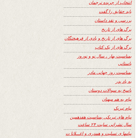
انتخاب از جریده ترجمان
باید حقایق را گفت
بررسی و نقد داستان
برگ های از تاریخ
برگ های از تاریخ و یادی از فرهیختگان
برگ های از یک کتاب
بمناسبت بهار ، سال نو و نوروز
باستانی
بمناسبت روز جهانی مادر
به یاد پدر
پاسخ به سوالات دوستان
پیام به هم میهنان
پیام تبریک
پیام های تبریکی بمناسبت هفدهمین
سال نشراتی سایت ۲۴ ساعت
پیامها ی تسلیت و همدری و اعـــلانا ت