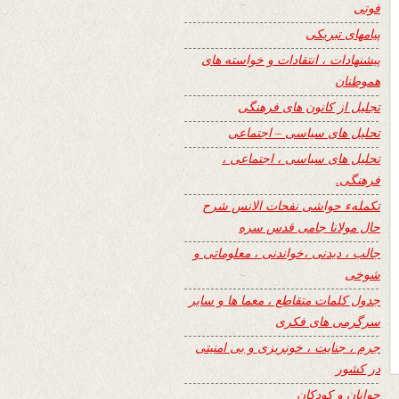
فوتی
پیامهای تبریکی
پیشنهادات ، انتقادات و خواسته های
هموطنان
تجلیل از کانون های فرهنگی
تحلیل های سیاسی – اجتماعی
تحلیل های سیاسی ، اجتماعی ،
فرهنگی.
تکملهء حواشی نفحات الانس شرح
حال مولانا جامی قدس سره
جالب ، دیدنی ،خواندنی ، معلوماتی و
شوخی
جدول کلمات متقاطع ، معما ها و سایر
سرگرمی های فکری
جرم ، جنایت ، خونریزی و بی امنیتی
در کشور
جوانان و کودکان