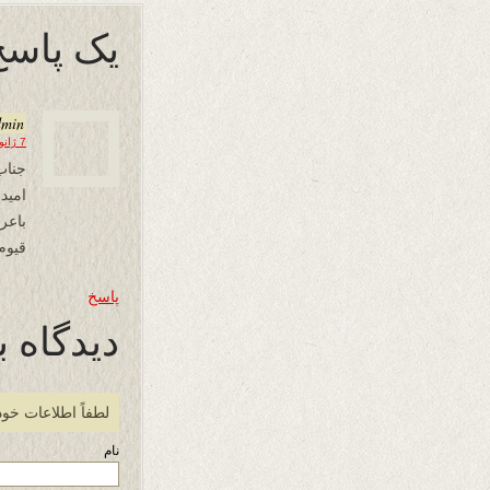
یک پاسخ
dmin
7 ژانویه 2025 در 14:33
جناب
امید
باع
قیوم
پاسخ
دیدگاه ب
لطفاً اطلاعات خود
نام