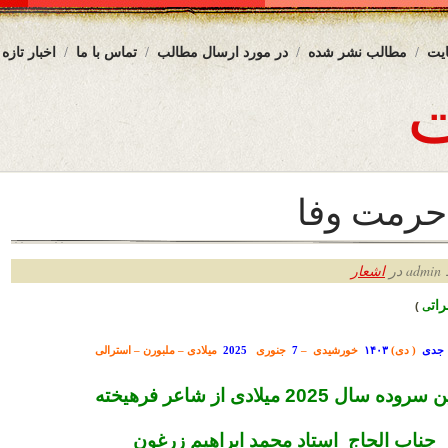
یت
مطالب نشر شده
در مورد ارسال مطالب
تماس با ما
اخبار تازه
حرمت وفا
ر
اشعار
ات
ی
)
( دی)
۱۴۰۳
خورشیدی –
7
جنوری
2025
میلادی – ملبورن – استرالی
وده سال 2025 میلادی از شاعر فرهیخته
جناب الحاج استاد محمد ابراهیم زرغون