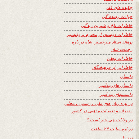
چکیده های قلم
حوادث راننده گی
خاطرات تلخ و شیرین زندگی
خاطرات دوستان از محترم پروفیسور
پوهاند استاد میرحسین شاه در باره
زحمات شان
خاطرات وطن
خاطراتی از فرهیختگان
داستان
داستان های پندآمیز
داستنتنهای پند آمیز
در باره زبان های ملی ، رسمی ، محلی
، تفرقه و تعصبات مذهبی در کشور
در ولایات چی خبر است ؟
درباره سایت ۲۴ ساعت
درد دل