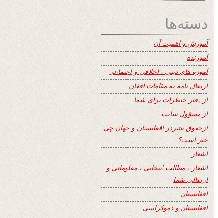
دسته‌ها
آموزش و اهمیت آن
آموزنده
آموزه های دینی ، اخلاقی و اجتماعی
ارسال نامه به مقامات افغان
از دفتر خاطرات برای شما
از مسؤول سایت
ازحقوق بشردر افغانستان و جهان چی
خبر است؟
اشعار
اشعار ، مطالب انتخابی ، معلوماتی و
ارسالی شما
افغانستان
افغانستان و دموکراسی