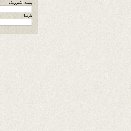
پست الکترونیک
تارنما