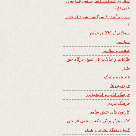
سالروز شهادت حضرت امیرالمؤمنین
علی (ع)
سروده آتش { سوگنامه شهید فرخنده
}
سولاتی از کاکا ترجمان
سیاسی
صحت و سلامتی
طاعات و عبادات تان قبول درگاه حق
طنز
عید همه مبارک
فراخوان ها
فرهنگ کتاب و کتابخوانی٬
فرهنگ مردم
کارتون های عتیق شاهد
کتاب هزار و یک حکایت ادبی تاریخی
کمپاین تفکرُ تحریر و عمل