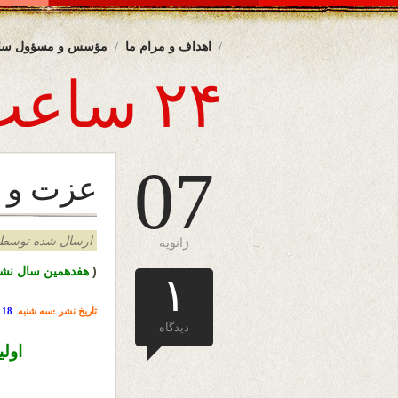
اهداف و مرام ما
مؤسس و مسؤول سا
۲۴ ساعت
07
عزت و 
ارسال شده توسط admin د
ژانویه
(
هفدهمین سال نشر
۱
تاریخ نشر :سه شنبه
18 جدی
دیدگاه
اولین سر