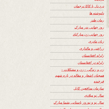
درد دل با کاکا ترجمان
دلنوشته ها
رمان طنز
روز جهانی پدر مبارک
روز جهانی زن مبارکباد
زبان مادری
زراعتی و مالداری
زلزله افغانستان
زلزله در افغانستان
زن و زندگی – زن و مشکلات –
همچنان اشعار و مقاله در باره شهید
فرخنده
سازمان مدافعین کابل
سال نو میلادی
سال نو و نوروز باستانی بشما مبارک