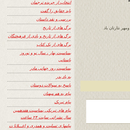
انتخاب از جریده ترجمان
باید حقایق را گفت
بررسی و نقد داستان
برگ های از تاریخ
مهر نثارتان باد.
برگ های از تاریخ و یادی از فرهیختگان
برگ های از یک کتاب
بمناسبت بهار ، سال نو و نوروز
باستانی
بمناسبت روز جهانی مادر
به یاد پدر
پاسخ به سوالات دوستان
پیام به هم میهنان
پیام تبریک
پیام های تبریکی بمناسبت هفدهمین
سال نشراتی سایت ۲۴ ساعت
پیامها ی تسلیت و همدری و اعـــلانا ت