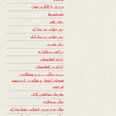
درد دل با کاکا ترجمان
دلنوشته ها
رمان طنز
روز جهانی پدر مبارک
روز جهانی زن مبارکباد
زبان مادری
زراعتی و مالداری
زلزله افغانستان
زلزله در افغانستان
زن و زندگی – زن و مشکلات –
همچنان اشعار و مقاله در باره شهید
فرخنده
سازمان مدافعین کابل
سال نو میلادی
سال نو و نوروز باستانی بشما مبارک