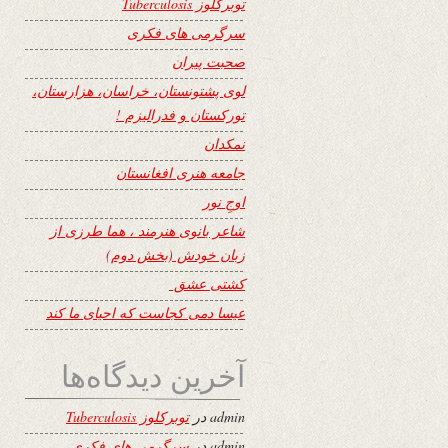
توبرکلوز Tuberculosis
سرگرمی های فکری
صحبت پیران
لوی پشتونستان، خراسان، هزارستان،
تورکستان و فدرالیزم !
نمکدان
جامعه هنری افغانستان
اوجِ نور
شاعر بانوی هنرمند ، هما طرزی از
زبان خودش (بخش دوم)
کشتی عشق
عیسا دمی کجاست که احیای ما کند
آخرین دیدگاه‌ها
admin
در
توبرکلوز Tuberculosis
admin
در
سرگرمی های فکری