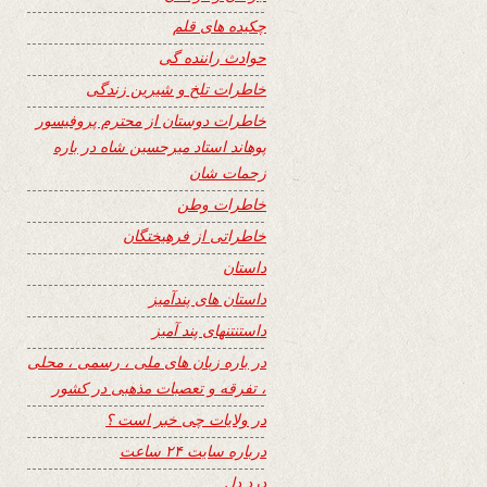
چکیده های قلم
حوادث راننده گی
خاطرات تلخ و شیرین زندگی
خاطرات دوستان از محترم پروفیسور
پوهاند استاد میرحسین شاه در باره
زحمات شان
خاطرات وطن
خاطراتی از فرهیختگان
داستان
داستان های پندآمیز
داستنتنهای پند آمیز
در باره زبان های ملی ، رسمی ، محلی
، تفرقه و تعصبات مذهبی در کشور
در ولایات چی خبر است ؟
درباره سایت ۲۴ ساعت
درد دل