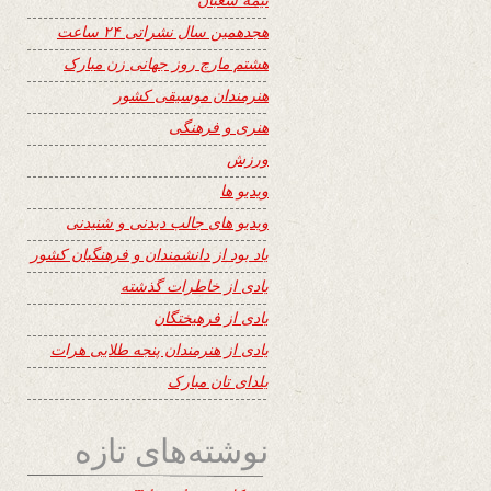
هجدهمین سال نشراتی ۲۴ ساعت
هشتم مارچ روز جهانی زن مبارک
هنرمندان موسیقی کشور
هنری و فرهنگی
ورزش
ویدیو ها
ویدیو های جالب دیدنی و شنیدنی
یاد بود از دانشمندان و فرهنگیان کشور
یادی از خاطرات گذشته
یادی از فرهیختگان
یادی از هنرمندان پنجه طلایی هرات
یلدای تان مبارک
نوشته‌های تازه