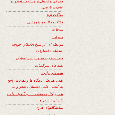
معرفی و تجلیل از مساجد ، اماکن و
عابدات تاریخی
مقالات آزاد
مقالات جالب و پژوهشی
مناجا ت
مناجات
موعظه ای از شیخ الاسلام خواجه
عبدالله « انصاری »
میلاد حضرت محمد ( ص ) مبارک
نامه های سرگشاده
نامه های وارده
نفد ، تقریظ ، دیدگاه ها و مقالات راجع
به کتاب ، فلم ، داستان ، شعر و …
نفد بر کتاب ، مقالات ، دیدگاهها ، فلم ،
داستان ، شعر و …
نمایشگاههای هنری
نیمه شعبان