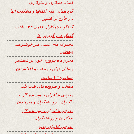
کمک، همکاری و نکوکاران
گرد همایی های افغانها و مشکلات آنها
د ر خارج از کشور
گفتگو با همکاران قلمی ۲۴ ساعت
گفتگو ها و گزارش ها
مجموعه های قلمی هنر خوشنویسی
ونقاشی
محرم ماه پیروزی خون بر شمشیر
مسایل جهان ، منطقه و افغانستان
مشاعره ۲۴ ساعت
مطالب و سروده های شب یلدا
معرفی شاعران ، نویسنده گان ،
داکتران ، روشنفگران و هنرمندان.
معرفی شاعران ، نویسنده گان
،داکتران و روشنفکران
معرفی کتابهای جدید