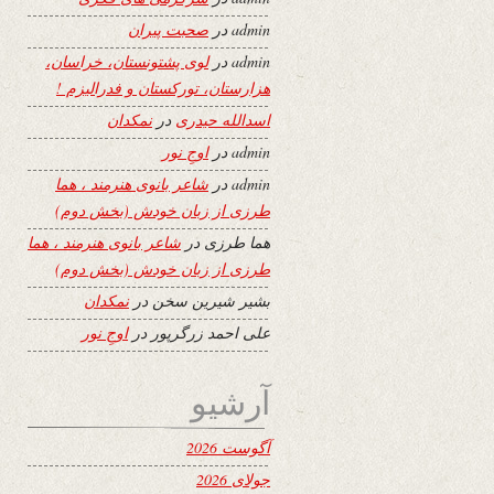
admin
در
صحبت پیران
admin
در
لوی پشتونستان، خراسان،
هزارستان، تورکستان و فدرالیزم !
اسدالله حیدری
در
نمکدان
admin
در
اوجِ نور
admin
در
شاعر بانوی هنرمند ، هما
طرزی از زبان خودش (بخش دوم)
هما طرزی
در
شاعر بانوی هنرمند ، هما
طرزی از زبان خودش (بخش دوم)
بشیر شیرین سخن
در
نمکدان
علی احمد زرگرپور
در
اوجِ نور
آرشیو
آگوست 2026
جولای 2026