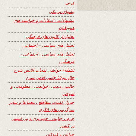
فوتی
پیامهای تبریکی
پیشنهادات ، انتقادات و خواسته های
هموطنان
تجلیل از کانون های فرهنگی
تحلیل های سیاسی – اجتماعی
تحلیل های سیاسی ، اجتماعی ،
فرهنگی.
تکملهء حواشی نفحات الانس شرح
حال مولانا جامی قدس سره
جالب ، دیدنی ،خواندنی ، معلوماتی و
شوخی
جدول کلمات متقاطع ، معما ها و سایر
سرگرمی های فکری
جرم ، جنایت ، خونریزی و بی امنیتی
در کشور
جوانان و کودکان