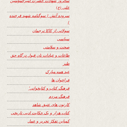
سالروز شهادت حضرت امیرالمؤمنین
علی (ع)
سروده آتش { سوگنامه شهید فرخنده
}
سولاتی از کاکا ترجمان
سیاسی
صحت و سلامتی
طاعات و عبادات تان قبول درگاه حق
طنز
عید همه مبارک
فراخوان ها
فرهنگ کتاب و کتابخوانی٬
فرهنگ مردم
کارتون های عتیق شاهد
کتاب هزار و یک حکایت ادبی تاریخی
کمپاین تفکرُ تحریر و عمل