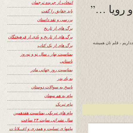
انتخاب از جریده ترجمان
 رویا …”
باید حقایق را گفت
بررسی و نقد داستان
برگ های از تاریخ
برگ های از تاریخ و یادی از فرهیختگان
داریم ، قلم تان همیشه
برگ های از یک کتاب
بمناسبت بهار ، سال نو و نوروز
باستانی
بمناسبت روز جهانی مادر
به یاد پدر
پاسخ به سوالات دوستان
پیام به هم میهنان
پیام تبریک
پیام های تبریکی بمناسبت هفدهمین
سال نشراتی سایت ۲۴ ساعت
پیامها ی تسلیت و همدری و اعـــلانا ت