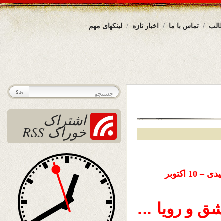
الب
تماس با ما
اخبار تازه
لینکهای مهم
اشتراک
خوراک RSS
تاریخ نشر : پنجشنبه 19 میزان ( مهر ) ۱۴۰۳ خورشیدی – 10 اکتوبر
ق و رویا
…