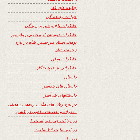
چکیده های قلم
حوادث راننده گی
خاطرات تلخ و شیرین زندگی
خاطرات دوستان از محترم پروفیسور
پوهاند استاد میرحسین شاه در باره
زحمات شان
خاطرات وطن
خاطراتی از فرهیختگان
داستان
داستان های پندآمیز
داستنتنهای پند آمیز
در باره زبان های ملی ، رسمی ، محلی
، تفرقه و تعصبات مذهبی در کشور
در ولایات چی خبر است ؟
درباره سایت ۲۴ ساعت
درد دل