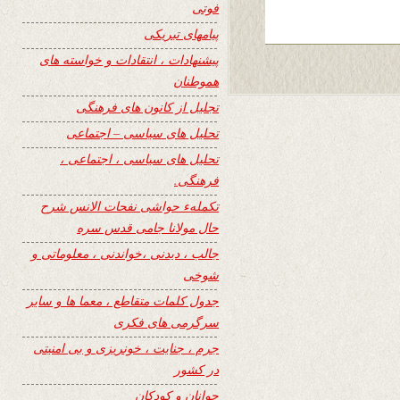
فوتی
پیامهای تبریکی
پیشنهادات ، انتقادات و خواسته های
هموطنان
تجلیل از کانون های فرهنگی
تحلیل های سیاسی – اجتماعی
تحلیل های سیاسی ، اجتماعی ،
فرهنگی.
تکملهء حواشی نفحات الانس شرح
حال مولانا جامی قدس سره
جالب ، دیدنی ،خواندنی ، معلوماتی و
شوخی
جدول کلمات متقاطع ، معما ها و سایر
سرگرمی های فکری
جرم ، جنایت ، خونریزی و بی امنیتی
در کشور
جوانان و کودکان