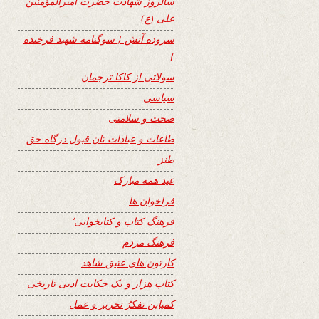
سالروز شهادت حضرت امیرالمؤمنین
علی (ع)
سروده آتش { سوگنامه شهید فرخنده
}
سولاتی از کاکا ترجمان
سیاسی
صحت و سلامتی
طاعات و عبادات تان قبول درگاه حق
طنز
عید همه مبارک
فراخوان ها
فرهنگ کتاب و کتابخوانی٬
فرهنگ مردم
کارتون های عتیق شاهد
کتاب هزار و یک حکایت ادبی تاریخی
کمپاین تفکرُ تحریر و عمل