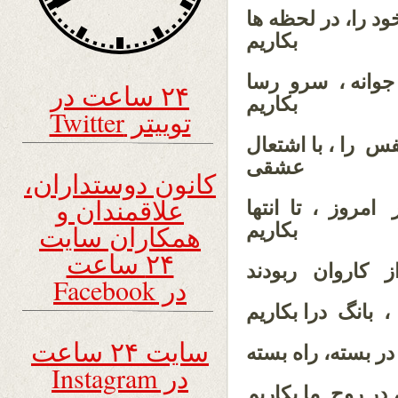
د را، در لحظه ها
بکاریم
وانه‌ ، سرو رسا
۲۴ ساعت در
بکاریم
توییتر Twitter
س را ، با اشتعال
عشقی
کانون دوستداران،
علاقمندان و
 امروز ، تا انتها
بکاریم
همکاران سایت
۲۴ ساعت
ز کاروان ربودند
در Facebook
 بانگ درا بکاریم
سایت ۲۴ ساعت
ر بسته، راه بسته
در Instagram
در روح ما بکاریم