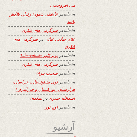
می افروخت !
admin
در
عاشقی شیوهء رندانِ بلاکش
باشد
admin
در
سرگرمی های فکری
غلام جیلانی غیاثی
در
سرگرمی های
فکری
admin
در
توبرکلوز Tuberculosis
admin
در
سرگرمی های فکری
admin
در
صحبت پیران
admin
در
لوی پشتونستان، خراسان،
هزارستان، تورکستان و فدرالیزم !
اسدالله حیدری
در
نمکدان
admin
در
اوجِ نور
آرشیو