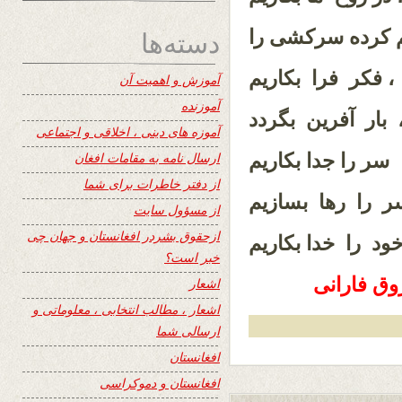
دسته‌ها
 کرده سرکشی را
 فکر فرا بکاریم
آموزش و اهمیت آن
آموزنده
، بار آفرین بگردد
آموزه های دینی ، اخلاقی و اجتماعی
 سر را جدا بکاریم
ارسال نامه به مقامات افغان
از دفتر خاطرات برای شما
سر را رها بسازیم
از مسؤول سایت
ازحقوق بشردر افغانستان و جهان چی
ود را خدا بکاریم
خبر است؟
روق فارانی
اشعار
اشعار ، مطالب انتخابی ، معلوماتی و
ارسالی شما
افغانستان
افغانستان و دموکراسی