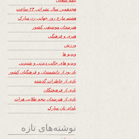
هجدهمین سال نشراتی ۲۴ ساعت
هشتم مارچ روز جهانی زن مبارک
هنرمندان موسیقی کشور
هنری و فرهنگی
ورزش
ویدیو ها
ویدیو های جالب دیدنی و شنیدنی
یاد بود از دانشمندان و فرهنگیان کشور
یادی از خاطرات گذشته
یادی از فرهیختگان
یادی از هنرمندان پنجه طلایی هرات
یلدای تان مبارک
نوشته‌های تازه