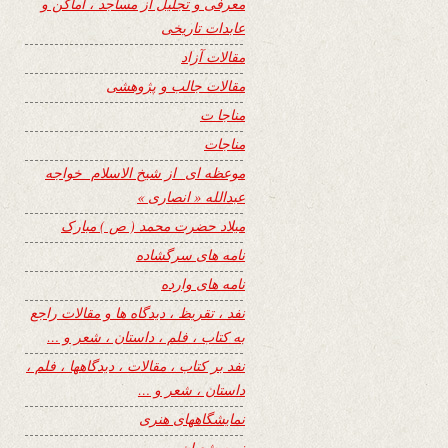
معرفی و تجلیل از مساجد ، اماکن و
عابدات تاریخی
مقالات آزاد
مقالات جالب و پژوهشی
مناجا ت
مناجات
موعظه ای از شیخ الاسلام خواجه
عبدالله « انصاری »
میلاد حضرت محمد ( ص ) مبارک
نامه های سرگشاده
نامه های وارده
نفد ، تقریظ ، دیدگاه ها و مقالات راجع
به کتاب ، فلم ، داستان ، شعر و …
نفد بر کتاب ، مقالات ، دیدگاهها ، فلم ،
داستان ، شعر و …
نمایشگاههای هنری
نیمه شعبان