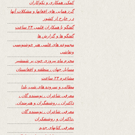
کمک، همکاری و نکوکاران
گرد همایی های افغانها و مشکلات آنها
د ر خارج از کشور
گفتگو با همکاران قلمی ۲۴ ساعت
گفتگو ها و گزارش ها
مجموعه های قلمی هنر خوشنویسی
ونقاشی
محرم ماه پیروزی خون بر شمشیر
مسایل جهان ، منطقه و افغانستان
مشاعره ۲۴ ساعت
مطالب و سروده های شب یلدا
معرفی شاعران ، نویسنده گان ،
داکتران ، روشنفگران و هنرمندان.
معرفی شاعران ، نویسنده گان
،داکتران و روشنفکران
معرفی کتابهای جدید