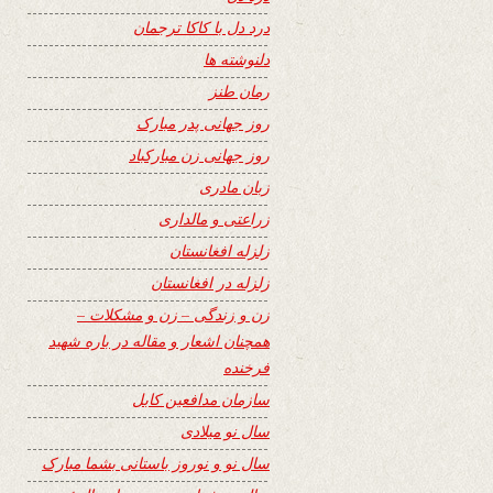
درد دل با کاکا ترجمان
دلنوشته ها
رمان طنز
روز جهانی پدر مبارک
روز جهانی زن مبارکباد
زبان مادری
زراعتی و مالداری
زلزله افغانستان
زلزله در افغانستان
زن و زندگی – زن و مشکلات –
همچنان اشعار و مقاله در باره شهید
فرخنده
سازمان مدافعین کابل
سال نو میلادی
سال نو و نوروز باستانی بشما مبارک