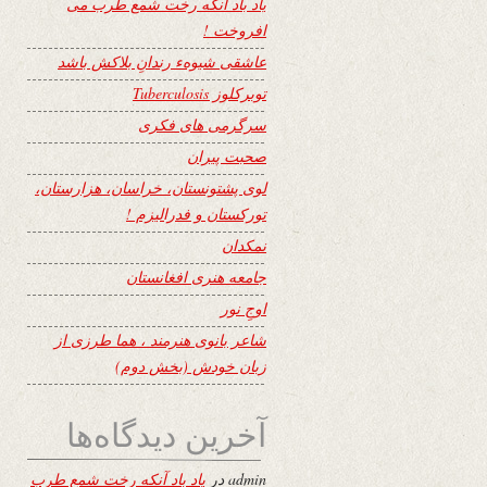
یاد باد آنکه رخت شمع طرب می
افروخت !
عاشقی شیوهء رندانِ بلاکش باشد
توبرکلوز Tuberculosis
سرگرمی های فکری
صحبت پیران
لوی پشتونستان، خراسان، هزارستان،
تورکستان و فدرالیزم !
نمکدان
جامعه هنری افغانستان
اوجِ نور
شاعر بانوی هنرمند ، هما طرزی از
زبان خودش (بخش دوم)
آخرین دیدگاه‌ها
admin
در
یاد باد آنکه رخت شمع طرب