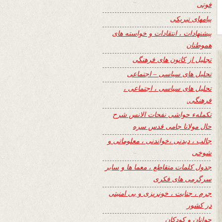
فوتی
پیامهای تبریکی
پیشنهادات ، انتقادات و خواسته های
هموطنان
تجلیل از کانون های فرهنگی
تحلیل های سیاسی – اجتماعی
تحلیل های سیاسی ، اجتماعی ،
فرهنگی.
تکملهء حواشی نفحات الانس شرح
حال مولانا جامی قدس سره
جالب ، دیدنی ،خواندنی ، معلوماتی و
شوخی
جدول کلمات متقاطع ، معما ها و سایر
سرگرمی های فکری
جرم ، جنایت ، خونریزی و بی امنیتی
در کشور
جوانان و کودکان