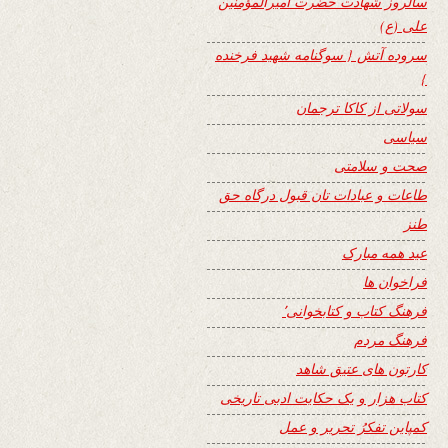
سالروز شهادت حضرت امیرالمؤمنین
علی (ع)
سروده آتش { سوگنامه شهید فرخنده
}
سولاتی از کاکا ترجمان
سیاسی
صحت و سلامتی
طاعات و عبادات تان قبول درگاه حق
طنز
عید همه مبارک
فراخوان ها
فرهنگ کتاب و کتابخوانی٬
فرهنگ مردم
کارتون های عتیق شاهد
کتاب هزار و یک حکایت ادبی تاریخی
کمپاین تفکرُ تحریر و عمل