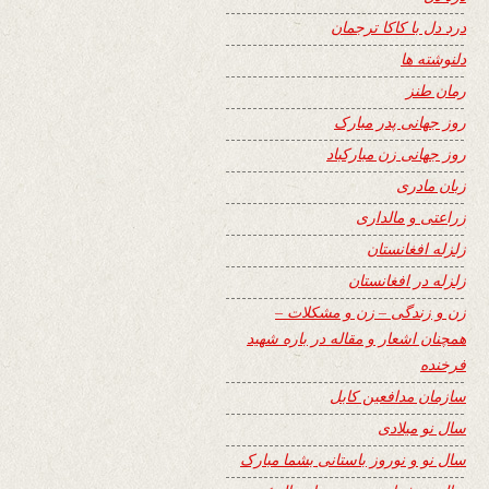
درد دل با کاکا ترجمان
دلنوشته ها
رمان طنز
روز جهانی پدر مبارک
روز جهانی زن مبارکباد
زبان مادری
زراعتی و مالداری
زلزله افغانستان
زلزله در افغانستان
زن و زندگی – زن و مشکلات –
همچنان اشعار و مقاله در باره شهید
فرخنده
سازمان مدافعین کابل
سال نو میلادی
سال نو و نوروز باستانی بشما مبارک