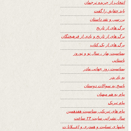
انتخاب از جریده ترجمان
باید حقایق را گفت
بررسی و نقد داستان
برگ های از تاریخ
برگ های از تاریخ و یادی از فرهیختگان
برگ های از یک کتاب
بمناسبت بهار ، سال نو و نوروز
باستانی
بمناسبت روز جهانی مادر
به یاد پدر
پاسخ به سوالات دوستان
پیام به هم میهنان
پیام تبریک
پیام های تبریکی بمناسبت هفدهمین
سال نشراتی سایت ۲۴ ساعت
پیامها ی تسلیت و همدری و اعـــلانا ت