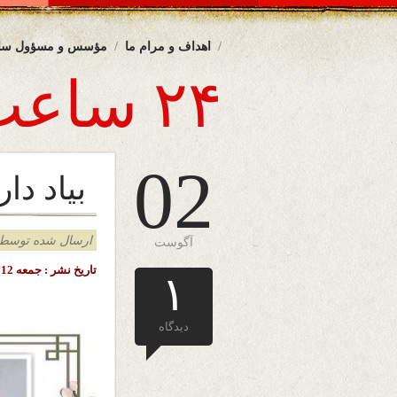
اهداف و مرام ما
مؤسس و مسؤول سا
۲۴ ساعت
02
بیاد دار
ارسال شده توسط admin د
آگوست
تاریخ نشر : جمعه 12 اسد ( مرداد ) ۱۴۰۳ خورشیدی – 2 اگست ۲۰۲۴ میلادی – ملبورن – استرالیا
۱
دیدگاه