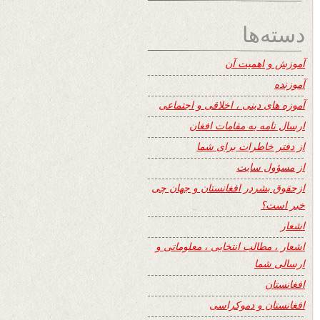
دسته‌ها
آموزش و اهمیت آن
آموزنده
آموزه های دینی ، اخلاقی و اجتماعی
ارسال نامه به مقامات افغان
از دفتر خاطرات برای شما
از مسؤول سایت
ازحقوق بشردر افغانستان و جهان چی
خبر است؟
اشعار
اشعار ، مطالب انتخابی ، معلوماتی و
ارسالی شما
افغانستان
افغانستان و دموکراسی