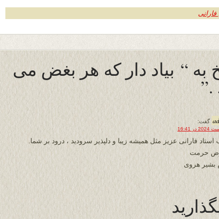
فارانی
 به “ بیاد دار که هر بغض می
.”
a
گفت:
 استاد فارانی عزیز مثل همیشه زیبا و دلپذیر سرودید ، درود بر شما.
رض حرمت
 بشیر هروی
گذارید