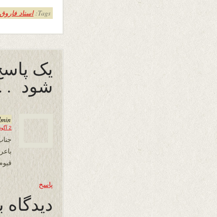
Tags:
استاد فاروق 
یک پاسخ
‌شود . . 
dmin
2 آگوست 2024 در 16:41
جناب
باع
قیوم
پاسخ
دیدگاه ب