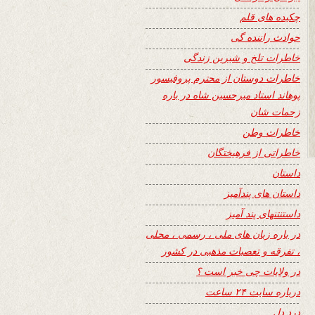
چکیده های قلم
حوادث راننده گی
خاطرات تلخ و شیرین زندگی
خاطرات دوستان از محترم پروفیسور
پوهاند استاد میرحسین شاه در باره
زحمات شان
خاطرات وطن
خاطراتی از فرهیختگان
داستان
داستان های پندآمیز
داستنتنهای پند آمیز
در باره زبان های ملی ، رسمی ، محلی
، تفرقه و تعصبات مذهبی در کشور
در ولایات چی خبر است ؟
درباره سایت ۲۴ ساعت
درد دل