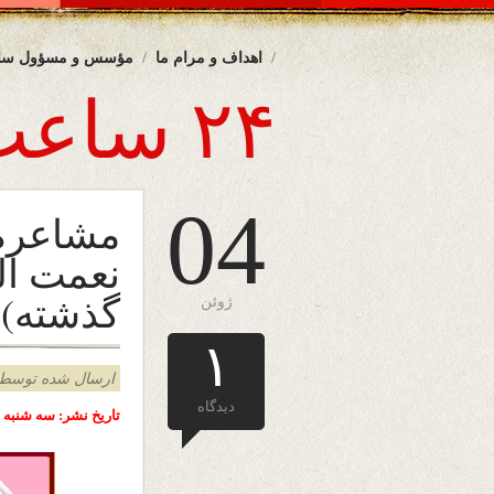
اهداف و مرام ما
مؤسس و مسؤول سا
۲۴ ساعت
04
مشاعره 
نعمت الل
گذشته)
ژوئن
۱
ارسال شده توسط admin د
دیدگاه
تاریخ نشر: سه شنبه 15 جوزا ( خرداد ) 1403 خورشیدی – 4 جون 2024 میلادی – ملبورن – آسترالیا