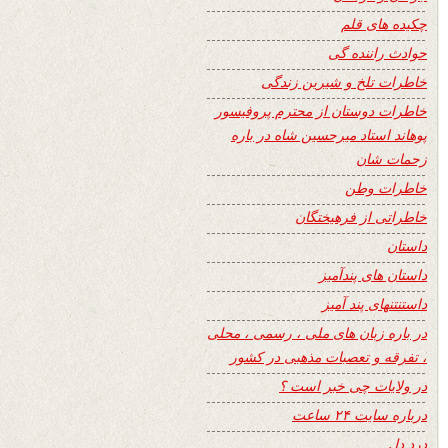
چکیده های قلم
حوادث راننده گی
خاطرات تلخ و شیرین زندگی
خاطرات دوستان از محترم پروفیسور
پوهاند استاد میرحسین شاه در باره
زحمات شان
خاطرات وطن
خاطراتی از فرهیختگان
داستان
داستان های پندآمیز
داستنتنهای پند آمیز
در باره زبان های ملی ، رسمی ، محلی
، تفرقه و تعصبات مذهبی در کشور
در ولایات چی خبر است ؟
درباره سایت ۲۴ ساعت
درد دل