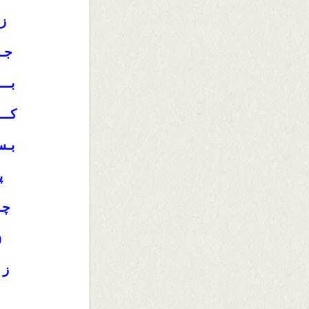
ز 
جــ
بــ
کــ
بـس
پ
چـ
(
ز 