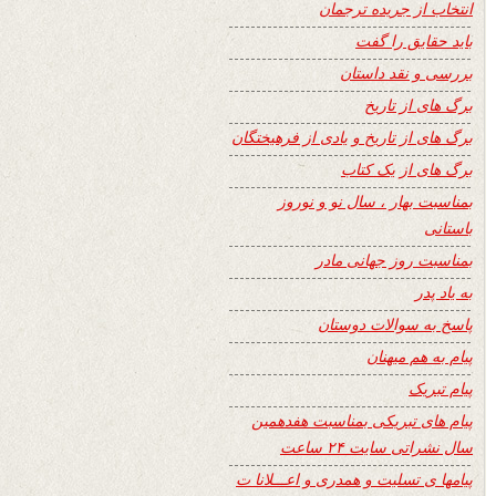
انتخاب از جریده ترجمان
باید حقایق را گفت
بررسی و نقد داستان
برگ های از تاریخ
برگ های از تاریخ و یادی از فرهیختگان
برگ های از یک کتاب
بمناسبت بهار ، سال نو و نوروز
باستانی
بمناسبت روز جهانی مادر
به یاد پدر
پاسخ به سوالات دوستان
پیام به هم میهنان
پیام تبریک
پیام های تبریکی بمناسبت هفدهمین
سال نشراتی سایت ۲۴ ساعت
پیامها ی تسلیت و همدری و اعـــلانا ت