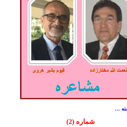
ته …
شماره (2)