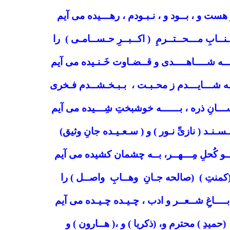
هست و ، بــود و ، نـبـودم ، رهـــیده می آیم
نــابِ مـــحــتــرمِ ( اکــبــرِ حـســامـی ) را
ـــه شــــاهــــدی و قــضـاوت خَـنـیده می آیم
ـه شـــایـــدم ز محـبـت ، بـبـخـشــدم فـخری
ـــانِ ذره ، بــــــه خوشبختِ شِـــیده می آیم
ـسـنـد ( نازیِّ نـور ) و ( سـعـیـده جانِ وثیق)
ـو کُحلِ مِـــهــر، بــه چشمان کشیده می آیم
کمنتِ ) (صالحه جـانِ وهــابِ واصــل ) را
بــــاغِ شــعــر و ادب ، چـیـده چـیـده می آیم
(حمیدِ ) محترم و، (ذکریا ) و ،( هــارون ) و