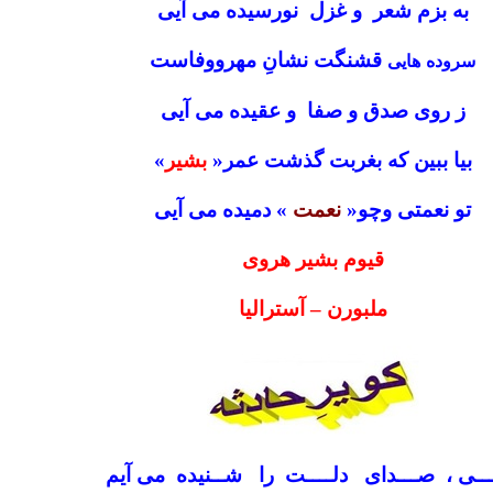
به بزم شعر و غزل نورسیده می آیی
قشنگت نشانِ مهرووفاست
سروده
هایی
ز روی صدق و صفا و عقیده می آیی
بیا ببین که بغربت گذشت عمر«
بشیر
»
تو نعمتی وچو«
نعمت
» دمیده می آیی
قیوم بشیر هروی
ملبورن – آسترالیا
ــــی ، صـــدای دلــــت را شــنیده می آیم