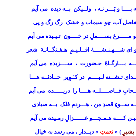
ه پــــا و پَـــر نـه ، ولــیکن بــه دیده می آیم
اصل آب، چو سیماب و خشک رگ رگ و پی
و مـــــرغ بســــملِ در خــــون تـپـیده می آیم
و ای شـــهـنـشــــۀ اقــلـیـمِ هـفـتگــانـۀ شعر
ـــه بـــارگـاۀ حـضورت ، ســــزیده می آیم
ـدای تـشــنه لـبــــم در کـَـوِیر حــادثــه هـــا
حابِ فــاصــــلــه هــــا را دریـــــده می آیم
ــه ســوءِ قصدِ من ، هـــردم فلک بــه صیادی
ـیـن کــــه هـمـچـــو غــــــزالِ رمـیده می آیم
بشیرِ
) «
نعمتِ
» دیــدار ، می رسد به خیال