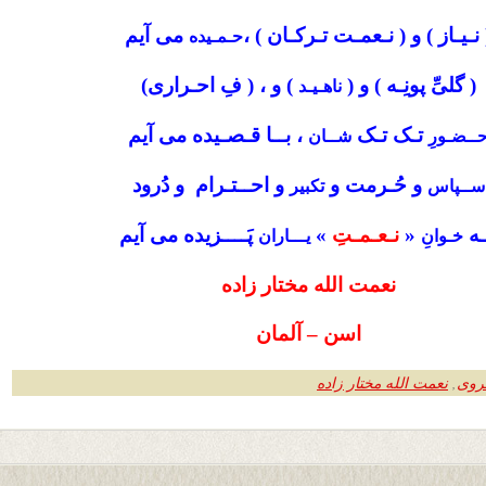
 نـیـاز ) و ( نـعمـت تـرکـان ) ،
می آیم
حـمـیده
( گلیِّ پونِـه ) و (
) و ، ( فِ احـراری)
ناهـیـد
تـک تـک
، بــا قـصـیده می آیم
ــضـورِ
شــان
و حُـرمت و
و احــتـرام و دُرود
ســپاس
تکبیر
ـه
«
نـعـمـتِ
»
پَــــزیده می آیم
خـوانِ
یـــاران
نعمت الله مختار زاده
اسن – آلمان
روی
,
نعمت الله مختار زاده