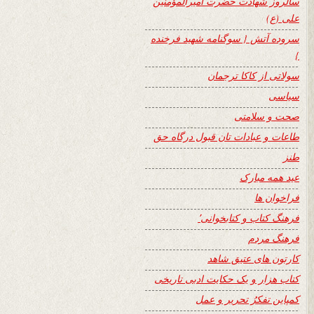
سالروز شهادت حضرت امیرالمؤمنین
علی (ع)
سروده آتش { سوگنامه شهید فرخنده
}
سولاتی از کاکا ترجمان
سیاسی
صحت و سلامتی
طاعات و عبادات تان قبول درگاه حق
طنز
عید همه مبارک
فراخوان ها
فرهنگ کتاب و کتابخوانی٬
فرهنگ مردم
کارتون های عتیق شاهد
کتاب هزار و یک حکایت ادبی تاریخی
کمپاین تفکرُ تحریر و عمل