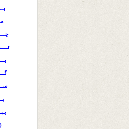
بــ
مف
چـــ
تــــ
بــ
گـــ
ســـ
بـ
بـب
(