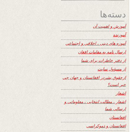
دسته‌ها
آموزش و اهمیت آن
آموزنده
آموزه های دینی ، اخلاقی و اجتماعی
ارسال نامه به مقامات افغان
از دفتر خاطرات برای شما
از مسؤول سایت
ازحقوق بشردر افغانستان و جهان چی
خبر است؟
اشعار
اشعار ، مطالب انتخابی ، معلوماتی و
ارسالی شما
افغانستان
افغانستان و دموکراسی