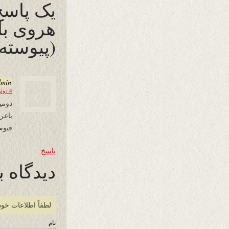
یک پاسخ
هروی با
(پیوسته
dmin
4 ژوئن 2024 در 16:14
دومی
باع
قیوم
پاسخ
دیدگاه ب
لطفاً اطلاعات خود
نام