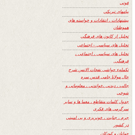
فوتی
پیامهای تبریکی
پیشنهادات ، انتقادات و خواسته های
هموطنان
تجلیل از کانون های فرهنگی
تحلیل های سیاسی – اجتماعی
تحلیل های سیاسی ، اجتماعی ،
فرهنگی.
تکملهء حواشی نفحات الانس شرح
حال مولانا جامی قدس سره
جالب ، دیدنی ،خواندنی ، معلوماتی و
شوخی
جدول کلمات متقاطع ، معما ها و سایر
سرگرمی های فکری
جرم ، جنایت ، خونریزی و بی امنیتی
در کشور
جوانان و کودکان