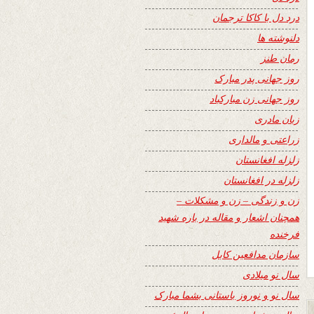
درد دل با کاکا ترجمان
دلنوشته ها
رمان طنز
روز جهانی پدر مبارک
روز جهانی زن مبارکباد
زبان مادری
زراعتی و مالداری
زلزله افغانستان
زلزله در افغانستان
زن و زندگی – زن و مشکلات –
همچنان اشعار و مقاله در باره شهید
فرخنده
سازمان مدافعین کابل
سال نو میلادی
سال نو و نوروز باستانی بشما مبارک