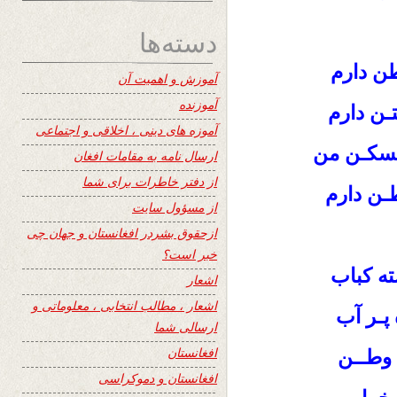
دسته‌ها
ن دارم
آموزش و اهمیت آن
آموزنده
تـن دارم
آموزه های دینی ، اخلاقی و اجتماعی
مسکـن من
ارسال نامه به مقامات افغان
از دفتر خاطرات برای شما
طـن دارم
از مسؤول سایت
ازحقوق بشردر افغانستان و جهان چی
خبر است؟
ه کباب
اشعار
اشعار ، مطالب انتخابی ، معلوماتی و
 پـر آب
ارسالی شما
افغانستان
 وطــن
افغانستان و دموکراسی