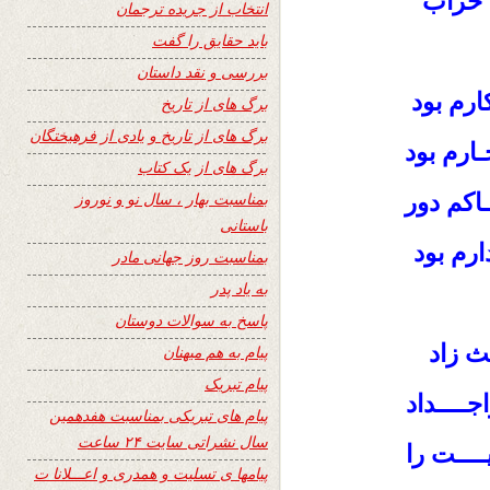
ه خراب
انتخاب از جریده ترجمان
باید حقایق را گفت
بررسی و نقد داستان
رم بود
برگ های از تاریخ
برگ های از تاریخ و یادی از فرهیختگان
ـارم بود
برگ های از یک کتاب
اکم دور
بمناسبت بهار ، سال نو و نوروز
باستانی
ارم بود
بمناسبت روز جهانی مادر
به یاد پدر
پاسخ به سوالات دوستان
ث زاد
پیام به هم میهنان
پیام تبریک
جــــداد
پیام های تبریکی بمناسبت هفدهمین
سال نشراتی سایت ۲۴ ساعت
یــــت را
پیامها ی تسلیت و همدری و اعـــلانا ت