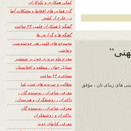
کمک، همکاری و نکوکاران
گرد همایی های افغانها و مشکلات آنها
د ر خارج از کشور
گفتگو با همکاران قلمی ۲۴ ساعت
گفتگو ها و گزارش ها
مجموعه های قلمی هنر خوشنویسی
ونقاشی
محرم ماه پیروزی خون بر شمشیر
مسایل جهان ، منطقه و افغانستان
مشاعره ۲۴ ساعت
مطالب و سروده های شب یلدا
تی های زیبای تان ، مؤفق
معرفی شاعران ، نویسنده گان ،
داکتران ، روشنفگران و هنرمندان.
معرفی شاعران ، نویسنده گان
،داکتران و روشنفکران
معرفی کتابهای جدید