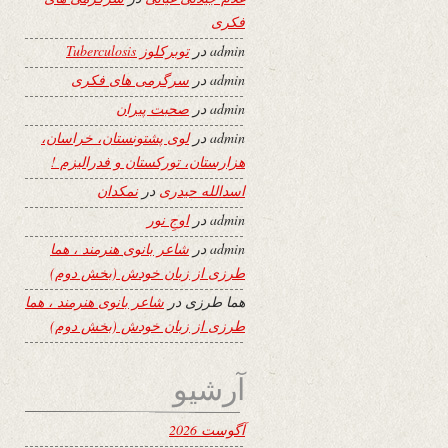
فکری
admin
در
توبرکلوز Tuberculosis
admin
در
سرگرمی های فکری
admin
در
صحبت پیران
admin
در
لوی پشتونستان، خراسان،
هزارستان، تورکستان و فدرالیزم !
اسدالله حیدری
در
نمکدان
admin
در
اوجِ نور
admin
در
شاعر بانوی هنرمند ، هما
طرزی از زبان خودش (بخش دوم)
هما طرزی
در
شاعر بانوی هنرمند ، هما
طرزی از زبان خودش (بخش دوم)
آرشیو
آگوست 2026