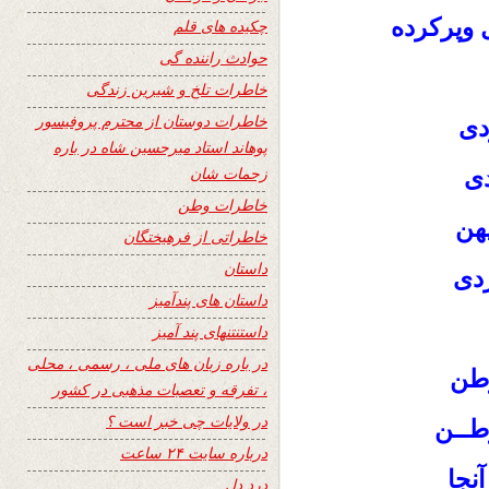
 وپرکرده
چکیده های قلم
حوادث راننده گی
خاطرات تلخ و شیرین زندگی
خاطرات دوستان از محترم پروفیسور
دی
پوهاند استاد میرحسین شاه در باره
زحمات شان
دی
خاطرات وطن
هن
خاطراتی از فرهیختگان
داستان
ردی
داستان های پندآمیز
داستنتنهای پند آمیز
در باره زبان های ملی ، رسمی ، محلی
 وطن
، تفرقه و تعصبات مذهبی در کشور
در ولایات چی خبر است ؟
وطــن
درباره سایت ۲۴ ساعت
نجا
درد دل