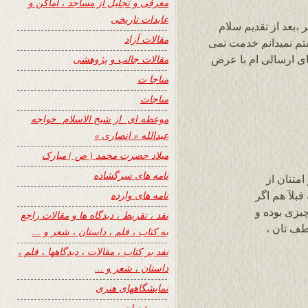
معرفی و تجلیل از مساجد ، اماکن و
عابدات تاریخی
،بعد از تقدیم سلام
مقالات آزاد
ستم نمیدانم خدمت نمی
مقالات جالب و پژوهشی
ی ارسالی ام با عرض
مناجا ت
مناجات
موعظه ای از شیخ الاسلام خواجه
عبدالله « انصاری »
میلاد حضرت محمد ( ص ) مبارک
نامه های سرگشاده
متنان از
نامه های وارده
قبلآ هم اگر
یزی بوده و
نفد ، تقریظ ، دیدگاه ها و مقالات راجع
طف تان ،
به کتاب ، فلم ، داستان ، شعر و …
نفد بر کتاب ، مقالات ، دیدگاهها ، فلم ،
داستان ، شعر و …
نمایشگاههای هنری
نیمه شعبان