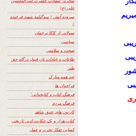
کار
سالروز شهادت حضرت امیرالمؤمنین
علی (ع)
یریم
سروده آتش { سوگنامه شهید فرخنده
}
سولاتی از کاکا ترجمان
سیاسی
یبی
صحت و سلامتی
یبی
طاعات و عبادات تان قبول درگاه حق
طنز
شور
عید همه مبارک
بی
فراخوان ها
فرهنگ کتاب و کتابخوانی٬
ری
فرهنگ مردم
کارتون های عتیق شاهد
کتاب هزار و یک حکایت ادبی تاریخی
کمپاین تفکرُ تحریر و عمل