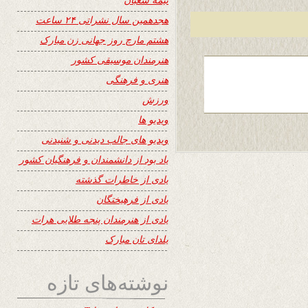
هجدهمین سال نشراتی ۲۴ ساعت
هشتم مارچ روز جهانی زن مبارک
هنرمندان موسیقی کشور
هنری و فرهنگی
ورزش
ویدیو ها
ویدیو های جالب دیدنی و شنیدنی
یاد بود از دانشمندان و فرهنگیان کشور
یادی از خاطرات گذشته
یادی از فرهیختگان
یادی از هنرمندان پنجه طلایی هرات
یلدای تان مبارک
نوشته‌های تازه