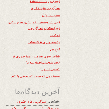
توبرکلوز Tuberculosis
سرگرمی های فکری
صحبت پیران
لوی پشتونستان، خراسان، هزارستان،
تورکستان و فدرالیزم !
نمکدان
جامعه هنری افغانستان
اوجِ نور
شاعر بانوی هنرمند ، هما طرزی از
زبان خودش (بخش دوم)
کشتی عشق
عیسا دمی کجاست که احیای ما کند
آخرین دیدگاه‌ها
admin
در
سرگرمی های فکری
غلام جیلانی غیاثی
در
سرگرمی های