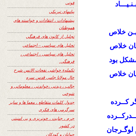
فوتی
ـیـــاد
پیامهای تبریکی
پیشنهادات ، انتقادات و خواسته های
هموطنان
هـن خلاص
تجلیل از کانون های فرهنگی
مان خلاص
تحلیل های سیاسی – اجتماعی
تحلیل های سیاسی ، اجتماعی ،
مشکل بود
فرهنگی.
تکملهء حواشی نفحات الانس شرح
ان خلاص
حال مولانا جامی قدس سره
جالب ، دیدنی ،خواندنی ، معلوماتی و
شوخی
 کــرده
جدول کلمات متقاطع ، معما ها و سایر
سرگرمی های فکری
ـدرکــرده
جرم ، جنایت ، خونریزی و بی امنیتی
در کشور
 لوگـرجان
جوانان و کودکان