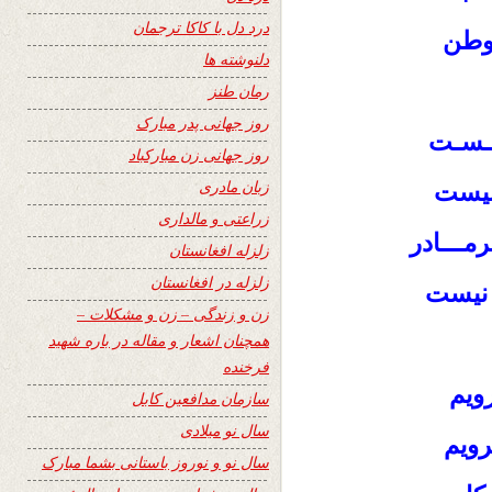
درد دل با کاکا ترجمان
 وطن
دلنوشته ها
رمان طنز
روز جهانی پدر مبارک
یـسـت
روز جهانی زن مبارکباد
زبان مادری
نیست
زراعتی و مالداری
رمـــادر
زلزله افغانستان
زلزله در افغانستان
 نیست
زن و زندگی – زن و مشکلات –
همچنان اشعار و مقاله در باره شهید
فرخنده
رویم
سازمان مدافعین کابل
سال نو میلادی
رویم
سال نو و نوروز باستانی بشما مبارک