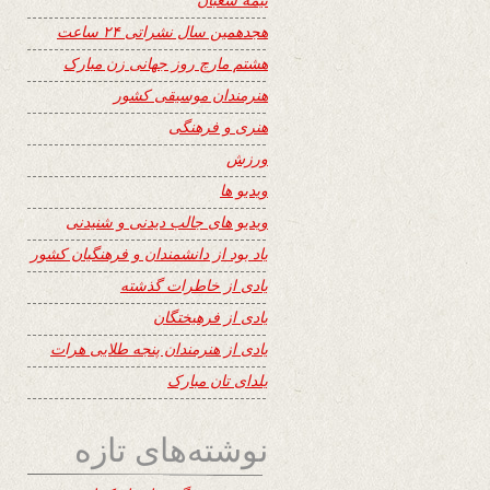
هجدهمین سال نشراتی ۲۴ ساعت
هشتم مارچ روز جهانی زن مبارک
هنرمندان موسیقی کشور
هنری و فرهنگی
ورزش
ویدیو ها
ویدیو های جالب دیدنی و شنیدنی
یاد بود از دانشمندان و فرهنگیان کشور
یادی از خاطرات گذشته
یادی از فرهیختگان
یادی از هنرمندان پنجه طلایی هرات
یلدای تان مبارک
نوشته‌های تازه