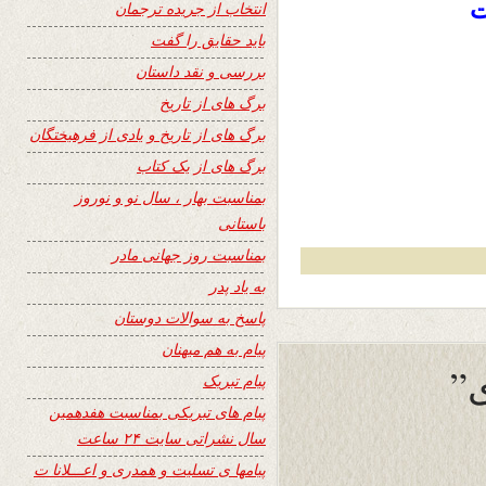
ت
انتخاب از جریده ترجمان
باید حقایق را گفت
بررسی و نقد داستان
برگ های از تاریخ
برگ های از تاریخ و یادی از فرهیختگان
برگ های از یک کتاب
بمناسبت بهار ، سال نو و نوروز
باستانی
بمناسبت روز جهانی مادر
به یاد پدر
پاسخ به سوالات دوستان
پیام به هم میهنان
ی”
پیام تبریک
پیام های تبریکی بمناسبت هفدهمین
سال نشراتی سایت ۲۴ ساعت
پیامها ی تسلیت و همدری و اعـــلانا ت