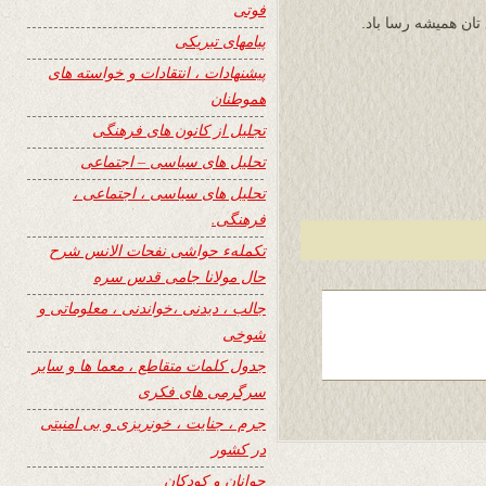
فوتی
تان همیشه رسا باد.
پیامهای تبریکی
پیشنهادات ، انتقادات و خواسته های
هموطنان
تجلیل از کانون های فرهنگی
تحلیل های سیاسی – اجتماعی
تحلیل های سیاسی ، اجتماعی ،
فرهنگی.
تکملهء حواشی نفحات الانس شرح
حال مولانا جامی قدس سره
جالب ، دیدنی ،خواندنی ، معلوماتی و
شوخی
جدول کلمات متقاطع ، معما ها و سایر
سرگرمی های فکری
جرم ، جنایت ، خونریزی و بی امنیتی
در کشور
جوانان و کودکان