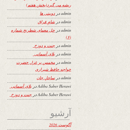
ریشه می گیرد(بخش هفتم)
admin
در
دوبیتی ها
admin
در
شامِ فراق
admin
در
حل معمای شطرنج شماره
(۶)
admin
در
جنت و دوزخ
admin
در
بلای آسمانی
admin
در
مخمس بر غزل حضرت
خواجه حافظ شیرازی
admin
در
ساحلِ جان
Adiba Saber Herawi
در
بلای آسمانی
Adiba Saber Herawi
در
جنت و دوزخ
آرشیو
آگوست 2026