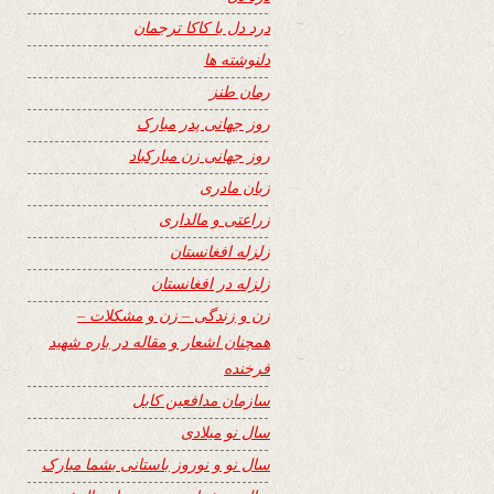
درد دل با کاکا ترجمان
دلنوشته ها
رمان طنز
روز جهانی پدر مبارک
روز جهانی زن مبارکباد
زبان مادری
زراعتی و مالداری
زلزله افغانستان
زلزله در افغانستان
زن و زندگی – زن و مشکلات –
همچنان اشعار و مقاله در باره شهید
فرخنده
سازمان مدافعین کابل
سال نو میلادی
سال نو و نوروز باستانی بشما مبارک