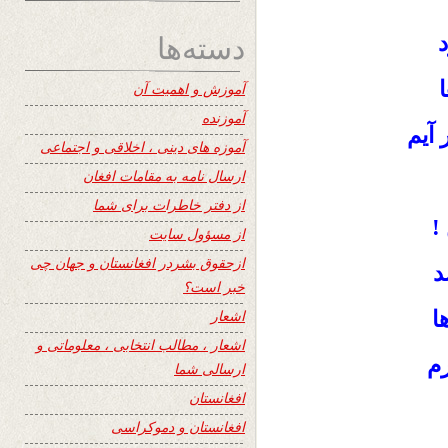
دسته‌ها
د
آموزش و اهمیت آن
آموزنده
 آیم
آموزه های دینی ، اخلاقی و اجتماعی
ارسال نامه به مقامات افغان
از دفتر خاطرات برای شما
!
از مسؤول سایت
ازحقوق بشردر افغانستان و جهان چی
د
خبر است؟
ا
اشعار
اشعار ، مطالب انتخابی ، معلوماتی و
زم
ارسالی شما
افغانستان
افغانستان و دموکراسی