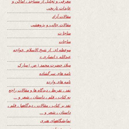
معرفی و تجلیل از مساجد ، اماکن و
عابدات تاریخی
مقالات آزاد
مقالات جالب و پژوهشی
مناجا ت
مناجات
موعظه ای از شیخ الاسلام خواجه
عبدالله « انصاری »
میلاد حضرت محمد ( ص ) مبارک
نامه های سرگشاده
نامه های وارده
نفد ، تقریظ ، دیدگاه ها و مقالات راجع
به کتاب ، فلم ، داستان ، شعر و …
نفد بر کتاب ، مقالات ، دیدگاهها ، فلم ،
داستان ، شعر و …
نمایشگاههای هنری
نیمه شعبان