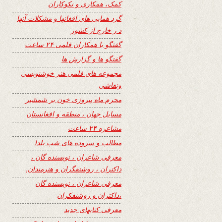
کمک، همکاری و نکوکاران
گرد همایی های افغانها و مشکلات آنها
د ر خارج از کشور
گفتگو با همکاران قلمی ۲۴ ساعت
گفتگو ها و گزارش ها
مجموعه های قلمی هنر خوشنویسی
ونقاشی
محرم ماه پیروزی خون بر شمشیر
مسایل جهان ، منطقه و افغانستان
مشاعره ۲۴ ساعت
مطالب و سروده های شب یلدا
معرفی شاعران ، نویسنده گان ،
داکتران ، روشنفگران و هنرمندان.
معرفی شاعران ، نویسنده گان
،داکتران و روشنفکران
معرفی کتابهای جدید