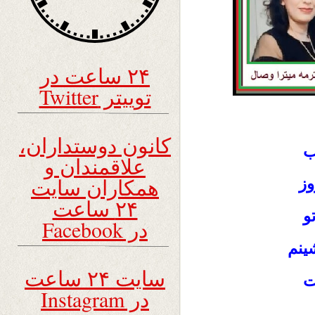
۲۴ ساعت در
توییتر Twitter
کانون دوستداران،
ب
علاقمندان و
همکاران سایت
وز
۲۴ ساعت
و
در Facebook
ینم
سایت ۲۴ ساعت
ت
در Instagram