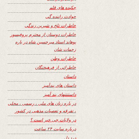
چکیده های قلم
حوادث راننده گی
خاطرات تلخ و شیرین زندگی
خاطرات دوستان از محترم پروفیسور
پوهاند استاد میرحسین شاه در باره
زحمات شان
خاطرات وطن
خاطراتی از فرهیختگان
داستان
داستان های پندآمیز
داستنتنهای پند آمیز
در باره زبان های ملی ، رسمی ، محلی
، تفرقه و تعصبات مذهبی در کشور
در ولایات چی خبر است ؟
درباره سایت ۲۴ ساعت
درد دل