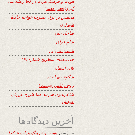
هویت و فرهنگ هرات از کجا ریشه می
گیرد(بخش هفتم)
مخمس بر غزل حضرت خواجه حافظ
شیرازی
ساحلِ جان
شامِ فراق
شصتِ عروس
حل معمای شطرنج شماره (۶)
بلای آسمانی
شگوفه ى لبخند
روح و نَفْس چیست؟
شاعربانوی هنرمند،هما طرزی اززبان
خودش
آخرین دیدگاه‌ها
admin
در
هویت و فرهنگ هرات از کجا