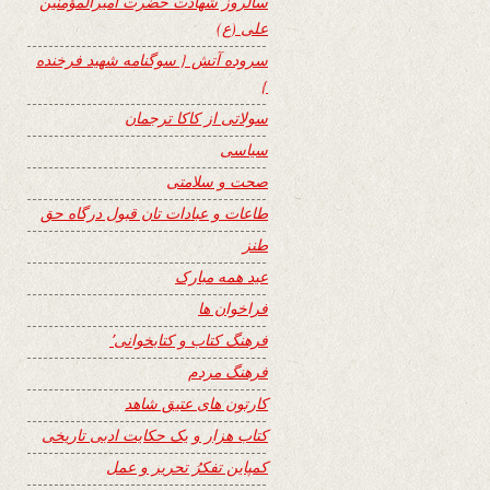
سالروز شهادت حضرت امیرالمؤمنین
علی (ع)
سروده آتش { سوگنامه شهید فرخنده
}
سولاتی از کاکا ترجمان
سیاسی
صحت و سلامتی
طاعات و عبادات تان قبول درگاه حق
طنز
عید همه مبارک
فراخوان ها
فرهنگ کتاب و کتابخوانی٬
فرهنگ مردم
کارتون های عتیق شاهد
کتاب هزار و یک حکایت ادبی تاریخی
کمپاین تفکرُ تحریر و عمل