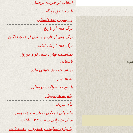
انتخاب از جریده ترجمان
باید حقایق را گفت
بررسی و نقد داستان
برگ های از تاریخ
برگ های از تاریخ و یادی از فرهیختگان
برگ های از یک کتاب
بمناسبت بهار ، سال نو و نوروز
باستانی
شید.
بمناسبت روز جهانی مادر
به یاد پدر
پاسخ به سوالات دوستان
پیام به هم میهنان
پیام تبریک
پیام های تبریکی بمناسبت هفدهمین
سال نشراتی سایت ۲۴ ساعت
پیامها ی تسلیت و همدری و اعـــلانا ت