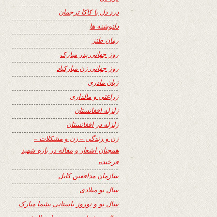
درد دل با کاکا ترجمان
دلنوشته ها
رمان طنز
روز جهانی پدر مبارک
روز جهانی زن مبارکباد
زبان مادری
زراعتی و مالداری
زلزله افغانستان
زلزله در افغانستان
زن و زندگی – زن و مشکلات –
همچنان اشعار و مقاله در باره شهید
فرخنده
سازمان مدافعین کابل
سال نو میلادی
سال نو و نوروز باستانی بشما مبارک