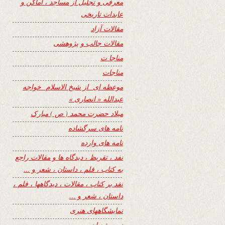
معرفی و تجلیل از مساجد ، اماکن و
عابدات تاریخی
مقالات آزاد
مقالات جالب و پژوهشی
مناجا ت
مناجات
موعظه ای از شیخ الاسلام خواجه
عبدالله « انصاری »
میلاد حضرت محمد ( ص ) مبارک
نامه های سرگشاده
نامه های وارده
نفد ، تقریظ ، دیدگاه ها و مقالات راجع
به کتاب ، فلم ، داستان ، شعر و …
نفد بر کتاب ، مقالات ، دیدگاهها ، فلم ،
داستان ، شعر و …
نمایشگاههای هنری
نیمه شعبان