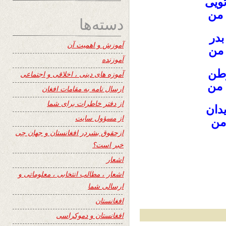
ویی
من
دسته‌ها
بدر
آموزش و اهمیت آن
 من
آموزنده
وطن
آموزه های دینی ، اخلاقی و اجتماعی
 من
ارسال نامه به مقامات افغان
از دفتر خاطرات برای شما
دان
از مسؤول سایت
من
ازحقوق بشردر افغانستان و جهان چی
خبر است؟
اشعار
اشعار ، مطالب انتخابی ، معلوماتی و
ارسالی شما
افغانستان
افغانستان و دموکراسی