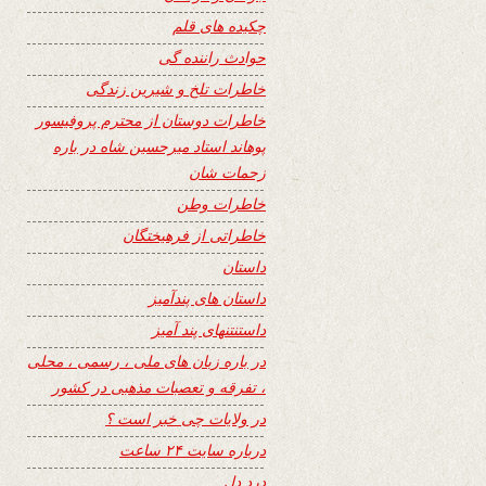
چکیده های قلم
حوادث راننده گی
خاطرات تلخ و شیرین زندگی
خاطرات دوستان از محترم پروفیسور
پوهاند استاد میرحسین شاه در باره
زحمات شان
خاطرات وطن
خاطراتی از فرهیختگان
داستان
داستان های پندآمیز
داستنتنهای پند آمیز
در باره زبان های ملی ، رسمی ، محلی
، تفرقه و تعصبات مذهبی در کشور
در ولایات چی خبر است ؟
درباره سایت ۲۴ ساعت
درد دل