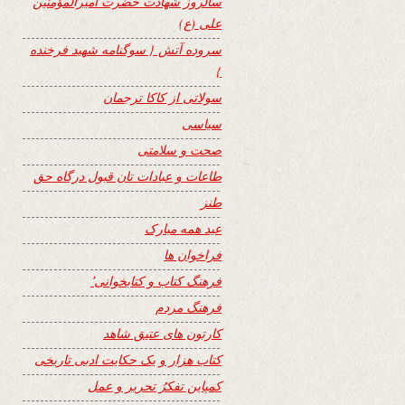
سالروز شهادت حضرت امیرالمؤمنین
علی (ع)
سروده آتش { سوگنامه شهید فرخنده
}
سولاتی از کاکا ترجمان
سیاسی
صحت و سلامتی
طاعات و عبادات تان قبول درگاه حق
طنز
عید همه مبارک
فراخوان ها
فرهنگ کتاب و کتابخوانی٬
فرهنگ مردم
کارتون های عتیق شاهد
کتاب هزار و یک حکایت ادبی تاریخی
کمپاین تفکرُ تحریر و عمل