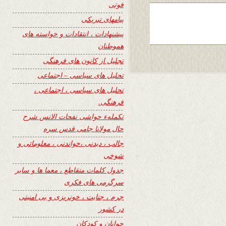
فوتی
پیامهای تبریکی
پیشنهادات ، انتقادات و خواسته های
هموطنان
تجلیل از کانون های فرهنگی
تحلیل های سیاسی – اجتماعی
تحلیل های سیاسی ، اجتماعی ،
فرهنگی.
تکملهء حواشی نفحات الانس شرح
حال مولانا جامی قدس سره
جالب ، دیدنی ،خواندنی ، معلوماتی و
شوخی
جدول کلمات متقاطع ، معما ها و سایر
سرگرمی های فکری
جرم ، جنایت ، خونریزی و بی امنیتی
در کشور
جوانان و کودکان