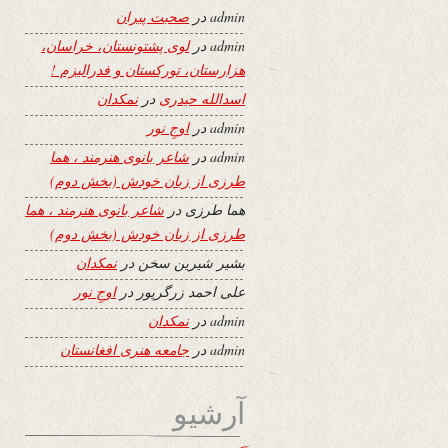
admin
در
صحبت پیران
admin
در
لوی پشتونستان، خراسان،
هزارستان، تورکستان و فدرالیزم !
اسدالله حیدری
در
نمکدان
admin
در
اوجِ نور
admin
در
شاعر بانوی هنرمند ، هما
طرزی از زبان خودش (بخش دوم)
هما طرزی
در
شاعر بانوی هنرمند ، هما
طرزی از زبان خودش (بخش دوم)
بشیر شیرین سخن
در
نمکدان
علی احمد زرگرپور
در
اوجِ نور
admin
در
نمکدان
admin
در
جامعه هنری افغانستان
آرشیو