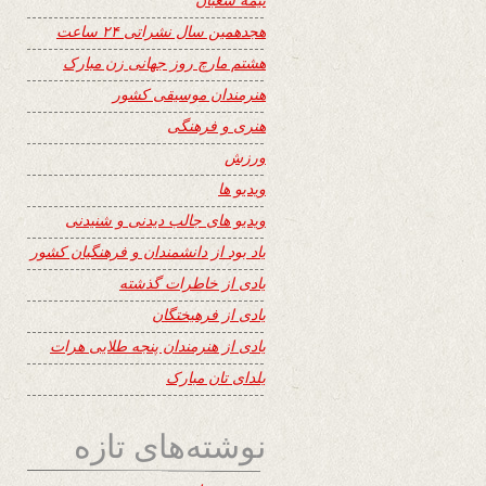
هجدهمین سال نشراتی ۲۴ ساعت
هشتم مارچ روز جهانی زن مبارک
هنرمندان موسیقی کشور
هنری و فرهنگی
ورزش
ویدیو ها
ویدیو های جالب دیدنی و شنیدنی
یاد بود از دانشمندان و فرهنگیان کشور
یادی از خاطرات گذشته
یادی از فرهیختگان
یادی از هنرمندان پنجه طلایی هرات
یلدای تان مبارک
نوشته‌های تازه