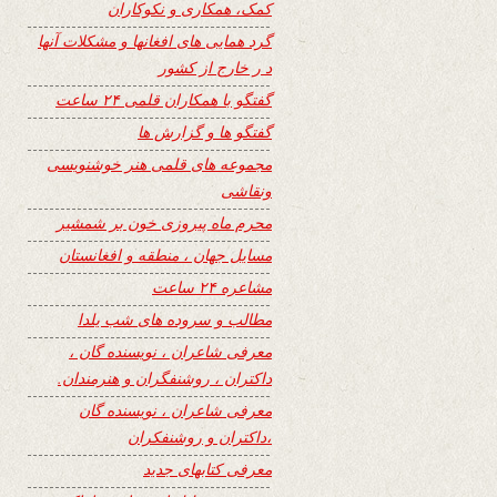
کمک، همکاری و نکوکاران
گرد همایی های افغانها و مشکلات آنها
د ر خارج از کشور
گفتگو با همکاران قلمی ۲۴ ساعت
گفتگو ها و گزارش ها
مجموعه های قلمی هنر خوشنویسی
ونقاشی
محرم ماه پیروزی خون بر شمشیر
مسایل جهان ، منطقه و افغانستان
مشاعره ۲۴ ساعت
مطالب و سروده های شب یلدا
معرفی شاعران ، نویسنده گان ،
داکتران ، روشنفگران و هنرمندان.
معرفی شاعران ، نویسنده گان
،داکتران و روشنفکران
معرفی کتابهای جدید