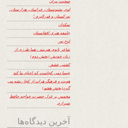
صحبت پیران
لوی پشتونستان، خراسان، هزارستان،
تورکستان و فدرالیزم !
نمکدان
جامعه هنری افغانستان
اوجِ نور
شاعر بانوی هنرمند ، هما طرزی از
زبان خودش (بخش دوم)
کشتی عشق
عیسا دمی کجاست که احیای ما کند
هویت و فرهنگ هرات از کجا ریشه می
گیرد(بخش هفتم)
مخمس بر غزل حضرت خواجه حافظ
شیرازی
آخرین دیدگاه‌ها