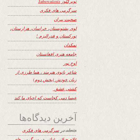
توبرکلوز Tuberculosis
سرگرمی های فکری
صحبت پیران
لوی پشتونستان، خراسان، هزارستان،
تورکستان و فدرالیزم !
نمکدان
جامعه هنری افغانستان
اوجِ نور
شاعر بانوی هنرمند ، هما طرزی از
زبان خودش (بخش دوم)
کشتی عشق
عیسا دمی کجاست که احیای ما کند
آخرین دیدگاه‌ها
admin
در
سرگرمی های فکری
غلام جیلانی غیاثی
در
سرگرمی های