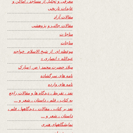
معرفی و تجلیل از مساجد ، اماکن و
عابدات تاریخی
مقالات آزاد
مقالات جالب و پژوهشی
مناجا ت
مناجات
موعظه ای از شیخ الاسلام خواجه
عبدالله « انصاری »
میلاد حضرت محمد ( ص ) مبارک
نامه های سرگشاده
نامه های وارده
نفد ، تقریظ ، دیدگاه ها و مقالات راجع
به کتاب ، فلم ، داستان ، شعر و …
نفد بر کتاب ، مقالات ، دیدگاهها ، فلم ،
داستان ، شعر و …
نمایشگاههای هنری
نیمه شعبان