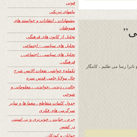
فوتی
پیامهای تبریکی
پیشنهادات ، انتقادات و خواسته های
ی”
هموطنان
تجلیل از کانون های فرهنگی
تحلیل های سیاسی – اجتماعی
تحلیل های سیاسی ، اجتماعی ،
فرهنگی.
 تانرا رسا می طلبم ، کامگار
تکملهء حواشی نفحات الانس شرح
حال مولانا جامی قدس سره
جالب ، دیدنی ،خواندنی ، معلوماتی و
شوخی
جدول کلمات متقاطع ، معما ها و سایر
سرگرمی های فکری
جرم ، جنایت ، خونریزی و بی امنیتی
در کشور
جوانان و کودکان