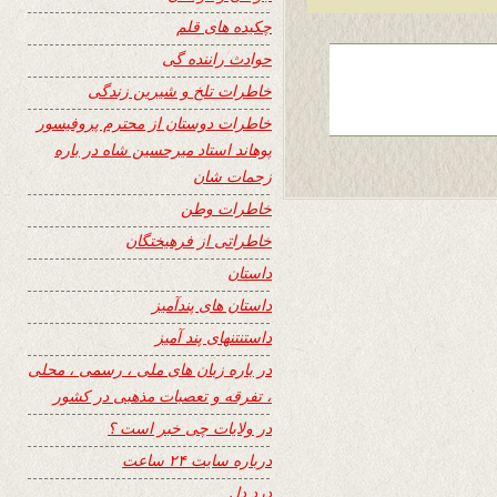
چکیده های قلم
حوادث راننده گی
خاطرات تلخ و شیرین زندگی
خاطرات دوستان از محترم پروفیسور
پوهاند استاد میرحسین شاه در باره
زحمات شان
خاطرات وطن
خاطراتی از فرهیختگان
داستان
داستان های پندآمیز
داستنتنهای پند آمیز
در باره زبان های ملی ، رسمی ، محلی
، تفرقه و تعصبات مذهبی در کشور
در ولایات چی خبر است ؟
درباره سایت ۲۴ ساعت
درد دل