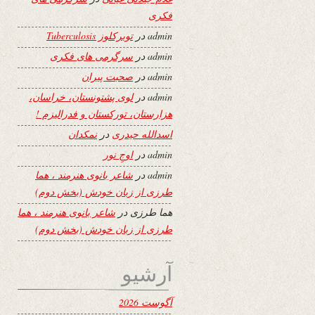
فکری
admin
در
توبرکلوز Tuberculosis
admin
در
سرگرمی های فکری
admin
در
صحبت پیران
admin
در
لوی پشتونستان، خراسان،
هزارستان، تورکستان و فدرالیزم !
اسدالله حیدری
در
نمکدان
admin
در
اوجِ نور
admin
در
شاعر بانوی هنرمند ، هما
طرزی از زبان خودش (بخش دوم)
هما طرزی
در
شاعر بانوی هنرمند ، هما
طرزی از زبان خودش (بخش دوم)
آرشیو
آگوست 2026