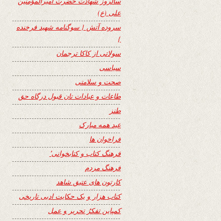
سالروز شهادت حضرت امیرالمؤمنین
علی (ع)
سروده آتش { سوگنامه شهید فرخنده
}
سولاتی از کاکا ترجمان
سیاسی
صحت و سلامتی
طاعات و عبادات تان قبول درگاه حق
طنز
عید همه مبارک
فراخوان ها
فرهنگ کتاب و کتابخوانی٬
فرهنگ مردم
کارتون های عتیق شاهد
کتاب هزار و یک حکایت ادبی تاریخی
کمپاین تفکرُ تحریر و عمل