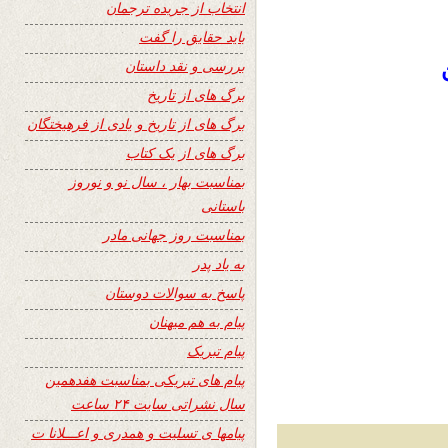
انتخاب از جریده ترجمان
باید حقایق را گفت
بررسی و نقد داستان
برگ های از تاریخ
برگ های از تاریخ و یادی از فرهیختگان
برگ های از یک کتاب
بمناسبت بهار ، سال نو و نوروز
باستانی
بمناسبت روز جهانی مادر
به یاد پدر
پاسخ به سوالات دوستان
پیام به هم میهنان
پیام تبریک
پیام های تبریکی بمناسبت هفدهمین
سال نشراتی سایت ۲۴ ساعت
پیامها ی تسلیت و همدری و اعـــلانا ت