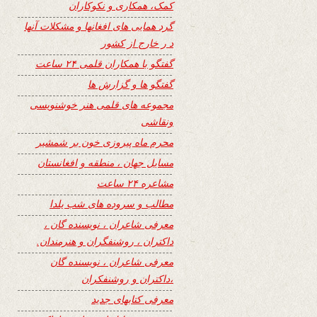
کمک، همکاری و نکوکاران
گرد همایی های افغانها و مشکلات آنها
د ر خارج از کشور
گفتگو با همکاران قلمی ۲۴ ساعت
گفتگو ها و گزارش ها
مجموعه های قلمی هنر خوشنویسی
ونقاشی
محرم ماه پیروزی خون بر شمشیر
مسایل جهان ، منطقه و افغانستان
مشاعره ۲۴ ساعت
مطالب و سروده های شب یلدا
معرفی شاعران ، نویسنده گان ،
داکتران ، روشنفگران و هنرمندان.
معرفی شاعران ، نویسنده گان
،داکتران و روشنفکران
معرفی کتابهای جدید