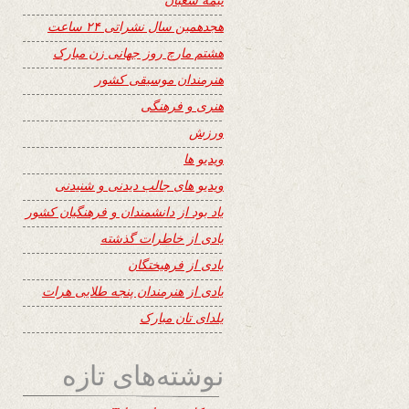
هجدهمین سال نشراتی ۲۴ ساعت
هشتم مارچ روز جهانی زن مبارک
هنرمندان موسیقی کشور
هنری و فرهنگی
ورزش
ویدیو ها
ویدیو های جالب دیدنی و شنیدنی
یاد بود از دانشمندان و فرهنگیان کشور
یادی از خاطرات گذشته
یادی از فرهیختگان
یادی از هنرمندان پنجه طلایی هرات
یلدای تان مبارک
نوشته‌های تازه