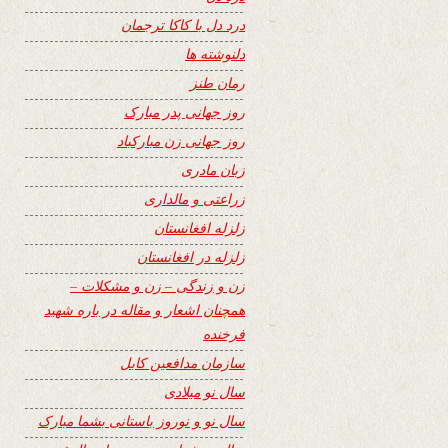
درد دل با کاکا ترجمان
دلنوشته ها
رمان طنز
روز جهانی پدر مبارک
روز جهانی زن مبارکباد
زبان مادری
زراعتی و مالداری
زلزله افغانستان
زلزله در افغانستان
زن و زندگی – زن و مشکلات –
همچنان اشعار و مقاله در باره شهید
فرخنده
سازمان مدافعین کابل
سال نو میلادی
سال نو و نوروز باستانی بشما مبارک