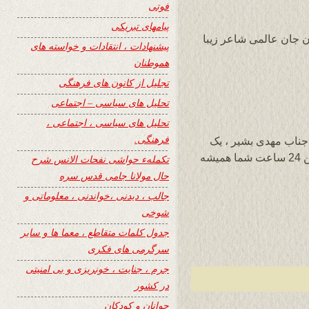
فوتی
پیامهای تبریکی
ون جان عالمی شاعر زیبا
پیشنهادات ، انتقادات و خواسته های
هموطنان
تجلیل از کانون های فرهنگی
تحلیل های سیاسی – اجتماعی
تحلیل های سیاسی ، اجتماعی ،
فرهنگی.
 جناب مهدی بشیر ، یک
جهان سپاس از نشر این سروده در سایت وزین 24 ساعت شما همیشه
تکملهء حواشی نفحات الانس شرح
حال مولانا جامی قدس سره
جالب ، دیدنی ،خواندنی ، معلوماتی و
شوخی
جدول کلمات متقاطع ، معما ها و سایر
سرگرمی های فکری
جرم ، جنایت ، خونریزی و بی امنیتی
در کشور
جوانان و کودکان