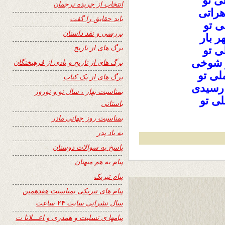
ی تو
انتخاب از جریده ترجمان
هراتی
باید حقایق را گفت
ی تو
بررسی و نقد داستان
 بار
برگ های از تاریخ
ی تو
 شوخی
برگ های از تاریخ و یادی از فرهیختگان
لی تو
برگ های از یک کتاب
 رسیدی
بمناسبت بهار ، سال نو و نوروز
ی تو
باستانی
بمناسبت روز جهانی مادر
به یاد پدر
پاسخ به سوالات دوستان
پیام به هم میهنان
پیام تبریک
پیام های تبریکی بمناسبت هفدهمین
سال نشراتی سایت ۲۴ ساعت
پیامها ی تسلیت و همدری و اعـــلانا ت