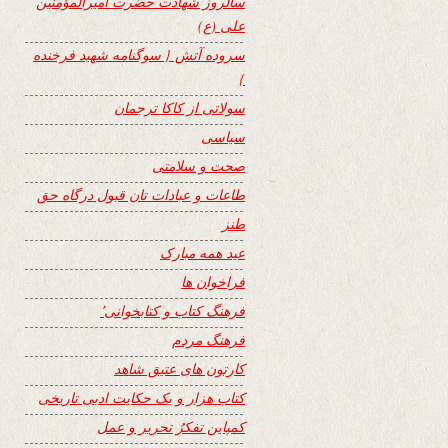
سالروز شهادت حضرت امیرالمؤمنین
علی (ع)
سروده آتش { سوگنامه شهید فرخنده
}
سولاتی از کاکا ترجمان
سیاسی
صحت و سلامتی
طاعات و عبادات تان قبول درگاه حق
طنز
عید همه مبارک
فراخوان ها
فرهنگ کتاب و کتابخوانی٬
فرهنگ مردم
کارتون های عتیق شاهد
کتاب هزار و یک حکایت ادبی تاریخی
کمپاین تفکرُ تحریر و عمل