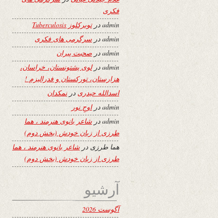
فکری
admin
در
توبرکلوز Tuberculosis
admin
در
سرگرمی های فکری
admin
در
صحبت پیران
admin
در
لوی پشتونستان، خراسان،
هزارستان، تورکستان و فدرالیزم !
اسدالله حیدری
در
نمکدان
admin
در
اوجِ نور
admin
در
شاعر بانوی هنرمند ، هما
طرزی از زبان خودش (بخش دوم)
هما طرزی
در
شاعر بانوی هنرمند ، هما
طرزی از زبان خودش (بخش دوم)
آرشیو
آگوست 2026