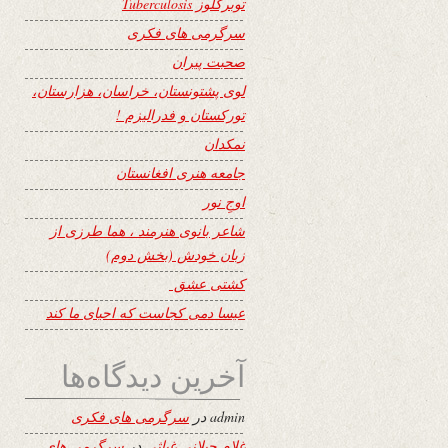
توبرکلوز Tuberculosis
سرگرمی های فکری
صحبت پیران
لوی پشتونستان، خراسان، هزارستان،
تورکستان و فدرالیزم !
نمکدان
جامعه هنری افغانستان
اوجِ نور
شاعر بانوی هنرمند ، هما طرزی از
زبان خودش (بخش دوم)
کشتی عشق
عیسا دمی کجاست که احیای ما کند
آخرین دیدگاه‌ها
admin
در
سرگرمی های فکری
غلام جیلانی غیاثی
در
سرگرمی های