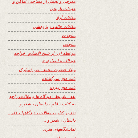
معرفی و تجلیل از مساجد ، اماکن و
عابدات تاریخی
مقالات آزاد
مقالات جالب و پژوهشی
مناجا ت
مناجات
موعظه ای از شیخ الاسلام خواجه
عبدالله « انصاری »
میلاد حضرت محمد ( ص ) مبارک
نامه های سرگشاده
نامه های وارده
نفد ، تقریظ ، دیدگاه ها و مقالات راجع
به کتاب ، فلم ، داستان ، شعر و …
نفد بر کتاب ، مقالات ، دیدگاهها ، فلم ،
داستان ، شعر و …
نمایشگاههای هنری
نیمه شعبان