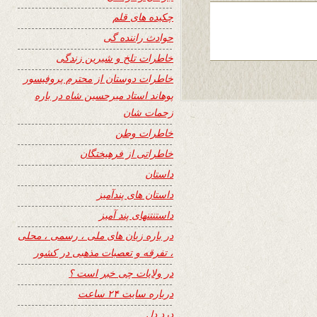
چکیده های قلم
حوادث راننده گی
خاطرات تلخ و شیرین زندگی
خاطرات دوستان از محترم پروفیسور
پوهاند استاد میرحسین شاه در باره
زحمات شان
خاطرات وطن
خاطراتی از فرهیختگان
داستان
داستان های پندآمیز
داستنتنهای پند آمیز
در باره زبان های ملی ، رسمی ، محلی
، تفرقه و تعصبات مذهبی در کشور
در ولایات چی خبر است ؟
درباره سایت ۲۴ ساعت
درد دل