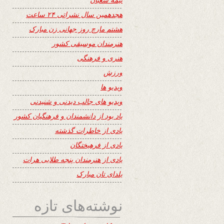
هجدهمین سال نشراتی ۲۴ ساعت
هشتم مارچ روز جهانی زن مبارک
هنرمندان موسیقی کشور
هنری و فرهنگی
ورزش
ویدیو ها
ویدیو های جالب دیدنی و شنیدنی
یاد بود از دانشمندان و فرهنگیان کشور
یادی از خاطرات گذشته
یادی از فرهیختگان
یادی از هنرمندان پنجه طلایی هرات
یلدای تان مبارک
نوشته‌های تازه