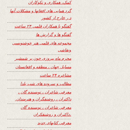
کمک، همکاری و نکوکاران
گرد همایی های افغانها و مشکلات آنها
د ر خارج از کشور
گفتگو با همکاران قلمی ۲۴ ساعت
گفتگو ها و گزارش ها
مجموعه های قلمی هنر خوشنویسی
ونقاشی
محرم ماه پیروزی خون بر شمشیر
مسایل جهان ، منطقه و افغانستان
مشاعره ۲۴ ساعت
مطالب و سروده های شب یلدا
معرفی شاعران ، نویسنده گان ،
داکتران ، روشنفگران و هنرمندان.
معرفی شاعران ، نویسنده گان
،داکتران و روشنفکران
معرفی کتابهای جدید