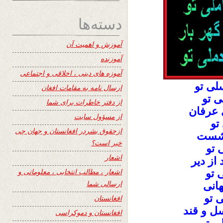
دسته‌ها
آموزش و اهمیت آن
آموزنده
آموزه های دینی ، اخلاقی و اجتماعی
لی تو
ارسال نامه به مقامات افغان
 تو
از دفتر خاطرات برای شما
 عرفان
از مسؤول سایت
تو
ازحقوق بشردر افغانستان و جهان چی
نقشست
خبر است؟
 تو
اشعار
از دیر
اشعار ، مطالب انتخابی ، معلوماتی و
 تو
ارسالی شما
انی
 تو
افغانستان
ل و قند
افغانستان و دموکراسی