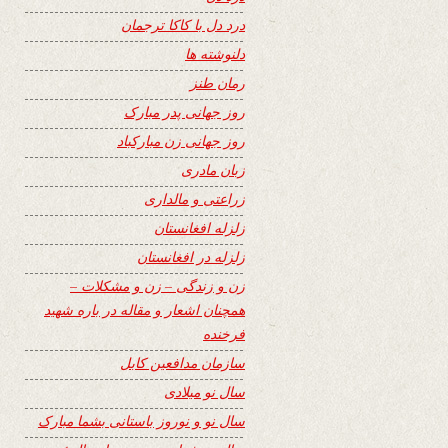
درد دل با کاکا ترجمان
دلنوشته ها
رمان طنز
روز جهانی پدر مبارک
روز جهانی زن مبارکباد
زبان مادری
زراعتی و مالداری
زلزله افغانستان
زلزله در افغانستان
زن و زندگی – زن و مشکلات –
همچنان اشعار و مقاله در باره شهید
فرخنده
سازمان مدافعین کابل
سال نو میلادی
سال نو و نوروز باستانی بشما مبارک