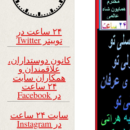
۲۴ ساعت در
توییتر Twitter
کانون دوستداران،
علاقمندان و
همکاران سایت
۲۴ ساعت
در Facebook
سایت ۲۴ ساعت
در Instagram