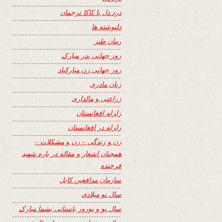
درد دل با کاکا ترجمان
دلنوشته ها
رمان طنز
روز جهانی پدر مبارک
روز جهانی زن مبارکباد
زبان مادری
زراعتی و مالداری
زلزله افغانستان
زلزله در افغانستان
زن و زندگی – زن و مشکلات –
همچنان اشعار و مقاله در باره شهید
فرخنده
سازمان مدافعین کابل
سال نو میلادی
سال نو و نوروز باستانی بشما مبارک