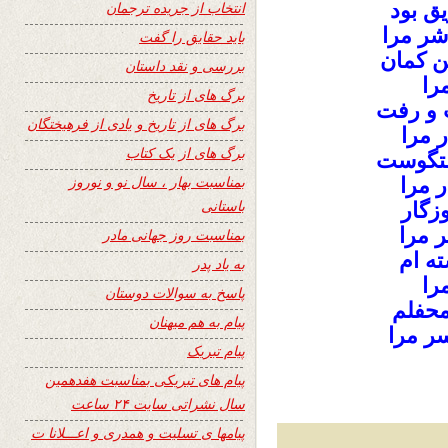
ق بود
انتخاب از جریده ترجمان
شر مرا
باید حقایق را گفت
ن کمان
بررسی و نقد داستان
را
برگ های از تاریخ
 و رفت
برگ های از تاریخ و یادی از فرهیختگان
 مرا
برگ های از یک کتاب
ستگوست
بمناسبت بهار ، سال نو و نوروز
 مرا
باستانی
زگار
 مرا
بمناسبت روز جهانی مادر
ه ام
به یاد پدر
را
پاسخ به سوالات دوستان
محفلم
پیام به هم میهنان
ر مرا
پیام تبریک
پیام های تبریکی بمناسبت هفدهمین
سال نشراتی سایت ۲۴ ساعت
پیامها ی تسلیت و همدری و اعـــلانا ت