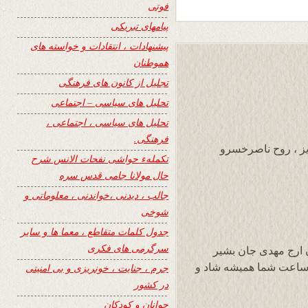
فوتی
پیامهای تبریکی
پیشنهادات ، انتقادات و خواسته های
هموطنان
تجلیل از کانون های فرهنگی
تحلیل های سیاسی – اجتماعی
تحلیل های سیاسی ، اجتماعی ،
فرهنگی.
زیز ، روح ناصرخسرو
تکملهء حواشی نفحات الانس شرح
حال مولانا جامی قدس سره
جالب ، دیدنی ،خواندنی ، معلوماتی و
شوخی
جدول کلمات متقاطع ، معما ها و سایر
سرگرمی های فکری
ن ارج مهدی جان بشیر
نون از نشر این سروده در سایت زیبای 24 ساعت شما همیشه شاد و
جرم ، جنایت ، خونریزی و بی امنیتی
در کشور
جوانان و کودکان