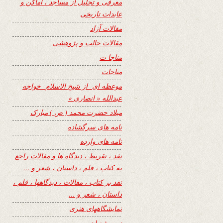
معرفی و تجلیل از مساجد ، اماکن و
عابدات تاریخی
مقالات آزاد
مقالات جالب و پژوهشی
مناجا ت
مناجات
موعظه ای از شیخ الاسلام خواجه
عبدالله « انصاری »
میلاد حضرت محمد ( ص ) مبارک
نامه های سرگشاده
نامه های وارده
نفد ، تقریظ ، دیدگاه ها و مقالات راجع
به کتاب ، فلم ، داستان ، شعر و …
نفد بر کتاب ، مقالات ، دیدگاهها ، فلم ،
داستان ، شعر و …
نمایشگاههای هنری
نیمه شعبان