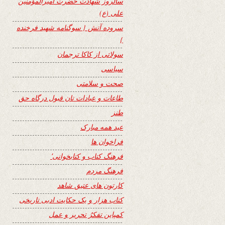
سالروز شهادت حضرت امیرالمؤمنین
علی (ع)
سروده آتش { سوگنامه شهید فرخنده
}
سولاتی از کاکا ترجمان
سیاسی
صحت و سلامتی
طاعات و عبادات تان قبول درگاه حق
طنز
عید همه مبارک
فراخوان ها
فرهنگ کتاب و کتابخوانی٬
فرهنگ مردم
کارتون های عتیق شاهد
کتاب هزار و یک حکایت ادبی تاریخی
کمپاین تفکرُ تحریر و عمل