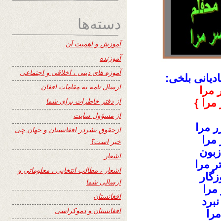
دسته‌ها
آموزش و اهمیت آن
آموزنده
آموزه های دینی ، اخلاقی و اجتماعی
دیانی بلخی:
ارسال نامه به مقامات افغان
 مرا
از دفتر خاطرات برای شما
مرا }
از مسؤول سایت
ر مرا
ازحقوق بشردر افغانستان و جهان چی
 مرا
خبر است؟
زبون
اشعار
 مرا
اشعار ، مطالب انتخابی ، معلوماتی و
زگار
ارسالی شما
مرا
افغانستان
برد
افغانستان و دموکراسی
مرا