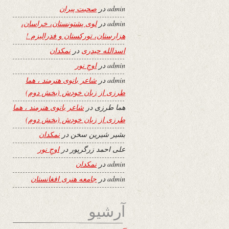
admin
در
صحبت پیران
admin
در
لوی پشتونستان، خراسان،
هزارستان، تورکستان و فدرالیزم !
اسدالله حیدری
در
نمکدان
admin
در
اوجِ نور
admin
در
شاعر بانوی هنرمند ، هما
طرزی از زبان خودش (بخش دوم)
هما طرزی
در
شاعر بانوی هنرمند ، هما
طرزی از زبان خودش (بخش دوم)
بشیر شیرین سخن
در
نمکدان
علی احمد زرگرپور
در
اوجِ نور
admin
در
نمکدان
admin
در
جامعه هنری افغانستان
آرشیو