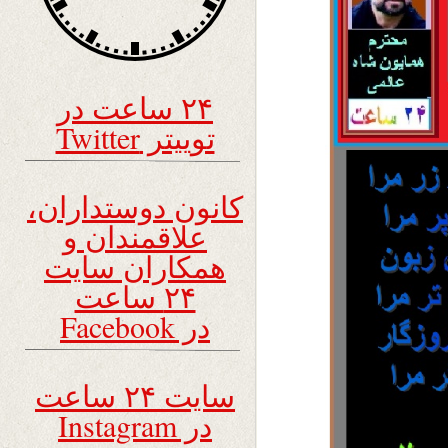
۲۴ ساعت در
توییتر Twitter
کانون دوستداران،
علاقمندان و
همکاران سایت
۲۴ ساعت
در Facebook
سایت ۲۴ ساعت
در Instagram