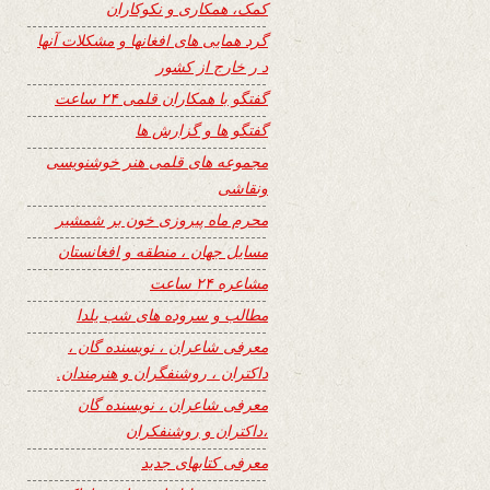
کمک، همکاری و نکوکاران
گرد همایی های افغانها و مشکلات آنها
د ر خارج از کشور
گفتگو با همکاران قلمی ۲۴ ساعت
گفتگو ها و گزارش ها
مجموعه های قلمی هنر خوشنویسی
ونقاشی
محرم ماه پیروزی خون بر شمشیر
مسایل جهان ، منطقه و افغانستان
مشاعره ۲۴ ساعت
مطالب و سروده های شب یلدا
معرفی شاعران ، نویسنده گان ،
داکتران ، روشنفگران و هنرمندان.
معرفی شاعران ، نویسنده گان
،داکتران و روشنفکران
معرفی کتابهای جدید