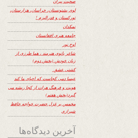
صحبت پیران
لوی پشتونستان، خراسان، هزارستان،
تورکستان و فدرالیزم !
نمکدان
جامعه هنری افغانستان
اوجِ نور
شاعر بانوی هنرمند ، هما طرزی از
زبان خودش (بخش دوم)
کشتی عشق
عیسا دمی کجاست که احیای ما کند
هویت و فرهنگ هرات از کجا ریشه می
گیرد(بخش هفتم)
مخمس بر غزل حضرت خواجه حافظ
شیرازی
آخرین دیدگاه‌ها