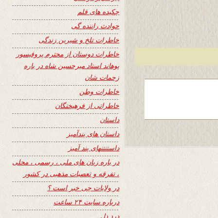
چکیده های قلم
حوادث راننده گی
خاطرات تلخ و شیرین زندگی
خاطرات دوستان از محترم پروفیسور
پوهاند استاد میرحسین شاه در باره
زحمات شان
خاطرات وطن
خاطراتی از فرهیختگان
داستان
داستان های پندآمیز
داستنتنهای پند آمیز
در باره زبان های ملی ، رسمی ، محلی
، تفرقه و تعصبات مذهبی در کشور
در ولایات چی خبر است ؟
درباره سایت ۲۴ ساعت
درد دل