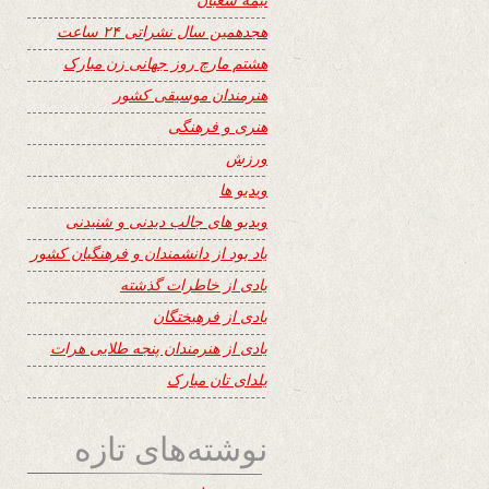
هجدهمین سال نشراتی ۲۴ ساعت
هشتم مارچ روز جهانی زن مبارک
هنرمندان موسیقی کشور
هنری و فرهنگی
ورزش
ویدیو ها
ویدیو های جالب دیدنی و شنیدنی
یاد بود از دانشمندان و فرهنگیان کشور
یادی از خاطرات گذشته
یادی از فرهیختگان
یادی از هنرمندان پنجه طلایی هرات
یلدای تان مبارک
نوشته‌های تازه