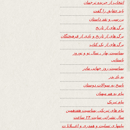
انتخاب از جریده ترجمان
باید حقایق را گفت
بررسی و نقد داستان
برگ های از تاریخ
برگ های از تاریخ و یادی از فرهیختگان
برگ های از یک کتاب
بمناسبت بهار ، سال نو و نوروز
باستانی
بمناسبت روز جهانی مادر
به یاد پدر
پاسخ به سوالات دوستان
پیام به هم میهنان
پیام تبریک
پیام های تبریکی بمناسبت هفدهمین
سال نشراتی سایت ۲۴ ساعت
پیامها ی تسلیت و همدری و اعـــلانا ت