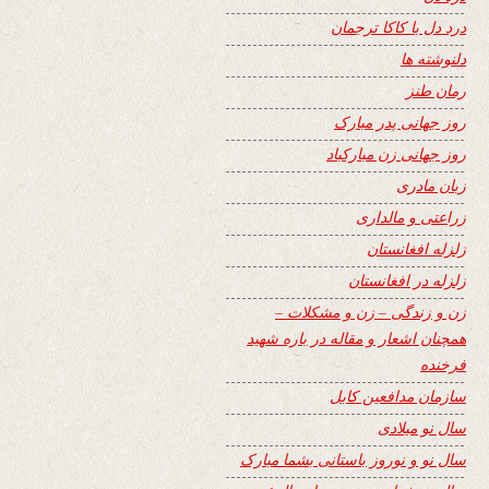
درد دل با کاکا ترجمان
دلنوشته ها
رمان طنز
روز جهانی پدر مبارک
روز جهانی زن مبارکباد
زبان مادری
زراعتی و مالداری
زلزله افغانستان
زلزله در افغانستان
زن و زندگی – زن و مشکلات –
همچنان اشعار و مقاله در باره شهید
فرخنده
سازمان مدافعین کابل
سال نو میلادی
سال نو و نوروز باستانی بشما مبارک