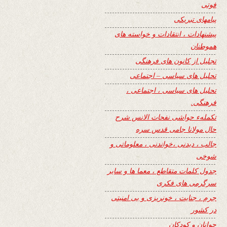
فوتی
پیامهای تبریکی
پیشنهادات ، انتقادات و خواسته های
هموطنان
تجلیل از کانون های فرهنگی
تحلیل های سیاسی – اجتماعی
تحلیل های سیاسی ، اجتماعی ،
فرهنگی.
تکملهء حواشی نفحات الانس شرح
حال مولانا جامی قدس سره
جالب ، دیدنی ،خواندنی ، معلوماتی و
شوخی
جدول کلمات متقاطع ، معما ها و سایر
سرگرمی های فکری
جرم ، جنایت ، خونریزی و بی امنیتی
در کشور
جوانان و کودکان