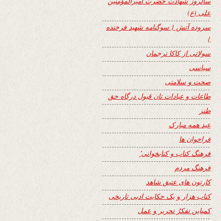
سالروز شهادت حضرت امیرالمؤمنین
علی (ع)
سروده آتش { سوگنامه شهید فرخنده
}
سولاتی از کاکا ترجمان
سیاسی
صحت و سلامتی
طاعات و عبادات تان قبول درگاه حق
طنز
عید همه مبارک
فراخوان ها
فرهنگ کتاب و کتابخوانی٬
فرهنگ مردم
کارتون های عتیق شاهد
کتاب هزار و یک حکایت ادبی تاریخی
کمپاین تفکرُ تحریر و عمل