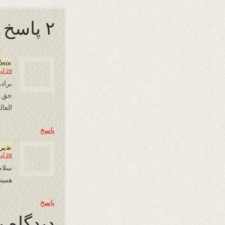
۲ پاسخ به “دعای سحر”
dmin
28 آوریل 2022 در 00:49
براد
حق .
العا
پاسخ
نذير
28 آوریل 2022 در 01:17
سلام
هميش
پاسخ
دیدگاه ب