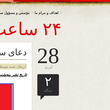
اهداف و مرام ما
مؤسس و مسؤول سا
۲۴ ساعت
28
دعای س
ارسال شده توسط admin د
آوریل
تاریخ نشر پنجشنب
۲
دیدگاه