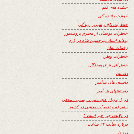
چکیده های قلم
حوادث راننده گی
خاطرات تلخ و شیرین زندگی
خاطرات دوستان از محترم پروفیسور
پوهاند استاد میرحسین شاه در باره
زحمات شان
خاطرات وطن
خاطراتی از فرهیختگان
داستان
داستان های پندآمیز
داستنتنهای پند آمیز
در باره زبان های ملی ، رسمی ، محلی
، تفرقه و تعصبات مذهبی در کشور
در ولایات چی خبر است ؟
درباره سایت ۲۴ ساعت
درد دل