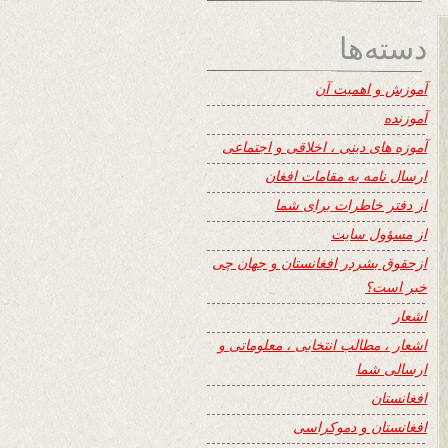
دسته‌ها
آموزش و اهمیت آن
آموزنده
آموزه های دینی ، اخلاقی و اجتماعی
ارسال نامه به مقامات افغان
از دفتر خاطرات برای شما
از مسؤول سایت
ازحقوق بشردر افغانستان و جهان چی
خبر است؟
اشعار
اشعار ، مطالب انتخابی ، معلوماتی و
ارسالی شما
افغانستان
افغانستان و دموکراسی