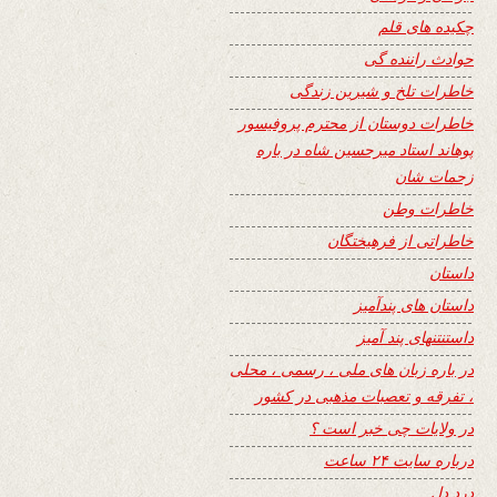
چکیده های قلم
حوادث راننده گی
خاطرات تلخ و شیرین زندگی
خاطرات دوستان از محترم پروفیسور
پوهاند استاد میرحسین شاه در باره
زحمات شان
خاطرات وطن
خاطراتی از فرهیختگان
داستان
داستان های پندآمیز
داستنتنهای پند آمیز
در باره زبان های ملی ، رسمی ، محلی
، تفرقه و تعصبات مذهبی در کشور
در ولایات چی خبر است ؟
درباره سایت ۲۴ ساعت
درد دل