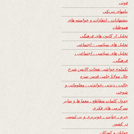
فوتی
پیامهای تبریکی
پیشنهادات ، انتقادات و خواسته های
هموطنان
تجلیل از کانون های فرهنگی
تحلیل های سیاسی – اجتماعی
تحلیل های سیاسی ، اجتماعی ،
فرهنگی.
تکملهء حواشی نفحات الانس شرح
حال مولانا جامی قدس سره
جالب ، دیدنی ،خواندنی ، معلوماتی و
شوخی
جدول کلمات متقاطع ، معما ها و سایر
سرگرمی های فکری
جرم ، جنایت ، خونریزی و بی امنیتی
در کشور
جوانان و کودکان