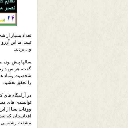
تعداد بسیار از 
تپید. اما این آرز
و…بردند.
سالها پیش بود، ط
گفت، هراس دارم ن
شخصیت ونماد هزا
را تحقق بخشید.
در آرامگاه های ک
توانمندی های مسل
ووفات بسا از این
افغانستان که تعد
مشقت رشته یی را