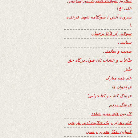
سالروز شهادت حضرت امیرالمؤمنین
علی (ع)
سروده آتش { سوگنامه شهید فرخنده
}
سولاتی از کاکا ترجمان
سیاسی
صحت و سلامتی
طاعات و عبادات تان قبول درگاه حق
طنز
عید همه مبارک
فراخوان ها
فرهنگ کتاب و کتابخوانی٬
فرهنگ مردم
کارتون های عتیق شاهد
کتاب هزار و یک حکایت ادبی تاریخی
کمپاین تفکرُ تحریر و عمل