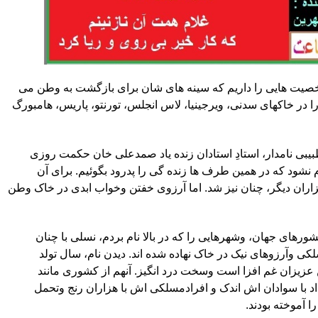
شخصیت هایی را داریم که سینه های شان برای بازگشت به وطن می
و را در خاکهای سدنی، ویرجینیا، لاس انجلس، تورنتو، پاریس، هامبورگ
بیبی نامدار، استادِ استادان زنده یاد صمدعلی خان حکمت روزی
شود که در همین طرف ها زنده گی را پدرود بگوئیم. برای آن
ران دیگر، چنان نیز شد. اما آرزوی خفتن وخواب ابدی در خاک وطن
شورهای جهان، وشهرهایی را که در بالا نام بردم، نسلی با چنان
کی وآرزوهای نیک در خاک نهاده شده اند. دیدن نام، سال تولد
 عزیزان غم افزا است وسخت درد انگیز. آنهم از کشوری مانند
اد با سوادان اش اندک و افرادمسلکی اش با هزاران رنج وتحمل
 آموخته بودند.