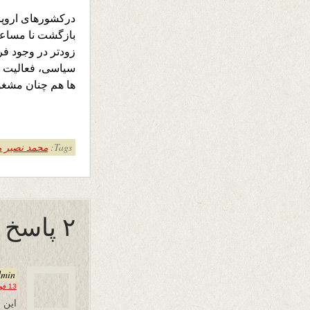
درکشورهای اروپایی
بازگشت نا مساعد
زودتر در وجود ف
سیاسی، فعالیت ه
ها هم چنان مشغول
Tags:
محمد نصیر م
۲ پاسخ به “یادی از نکوکاران”
dmin
13 فوریه 2022 در 00:01
این 