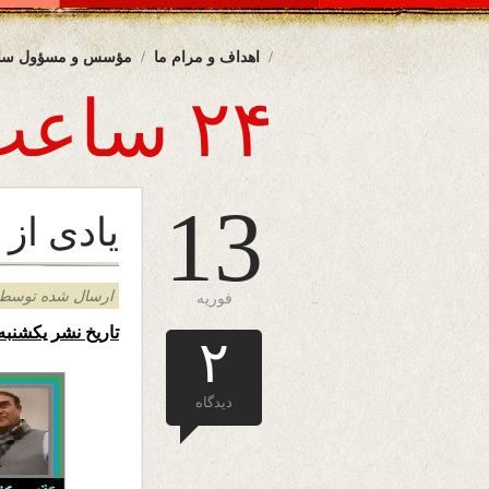
اهداف و مرام ما
مؤسس و مسؤول سا
۲۴ ساعت
13
یادی از 
ارسال شده توسط admin د
فوریه
تاریخ نشر یکشنبه ۲۴ د
۲
دیدگاه