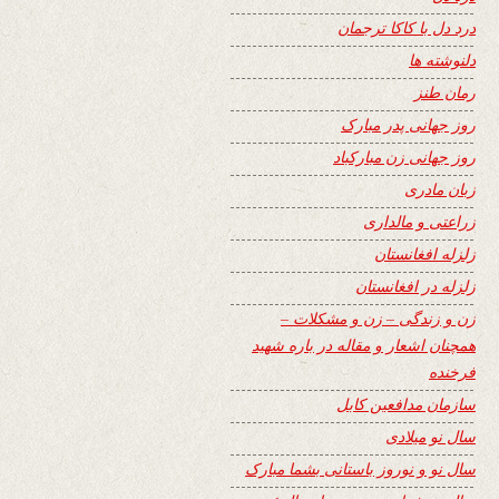
درد دل با کاکا ترجمان
دلنوشته ها
رمان طنز
روز جهانی پدر مبارک
روز جهانی زن مبارکباد
زبان مادری
زراعتی و مالداری
زلزله افغانستان
زلزله در افغانستان
زن و زندگی – زن و مشکلات –
همچنان اشعار و مقاله در باره شهید
فرخنده
سازمان مدافعین کابل
سال نو میلادی
سال نو و نوروز باستانی بشما مبارک