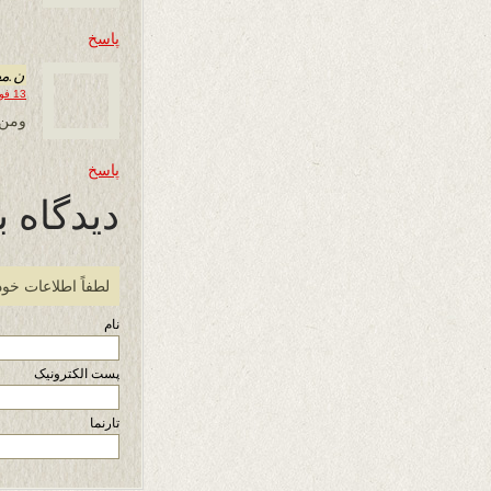
پاسخ
ن.مه
13 فوریه 2022 در 10:19
ومن 
پاسخ
دیدگاه ب
لطفاً اطلاعات خود
نام
پست الکترونیک
تارنما