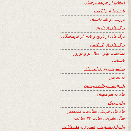
انتخاب از جریده ترجمان
باید حقایق را گفت
بررسی و نقد داستان
برگ های از تاریخ
برگ های از تاریخ و یادی از فرهیختگان
برگ های از یک کتاب
بمناسبت بهار ، سال نو و نوروز
باستانی
بمناسبت روز جهانی مادر
به یاد پدر
پاسخ به سوالات دوستان
پیام به هم میهنان
پیام تبریک
پیام های تبریکی بمناسبت هفدهمین
سال نشراتی سایت ۲۴ ساعت
پیامها ی تسلیت و همدری و اعـــلانا ت