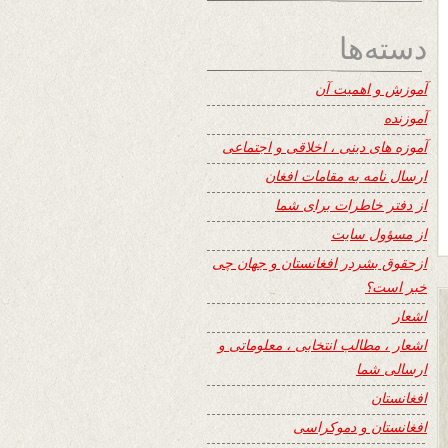
دسته‌ها
آموزش و اهمیت آن
آموزنده
آموزه های دینی ، اخلاقی و اجتماعی
ارسال نامه به مقامات افغان
از دفتر خاطرات برای شما
از مسؤول سایت
ازحقوق بشردر افغانستان و جهان چی
خبر است؟
اشعار
اشعار ، مطالب انتخابی ، معلوماتی و
ارسالی شما
افغانستان
افغانستان و دموکراسی