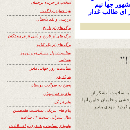
انتخاب از جریده ترجمان
شهور جها نیم
باید حقایق را گفت
 ای طالب غدار
بررسی و نقد داستان
برگ های از تاریخ
برگ های از تاریخ و یادی از فرهیختگان
برگ های از یک کتاب
بمناسبت بهار ، سال نو و نوروز
باستانی
بمناسبت روز جهانی مادر
به یاد پدر
پاسخ به سوالات دوستان
ه سلامت . تشکر از
پیام به هم میهنان
شی و حامیان خایین آنها
پیام تبریک
 کردید. مهدی بشیر
پیام های تبریکی بمناسبت هفدهمین
سال نشراتی سایت ۲۴ ساعت
پیامها ی تسلیت و همدری و اعـــلانا ت