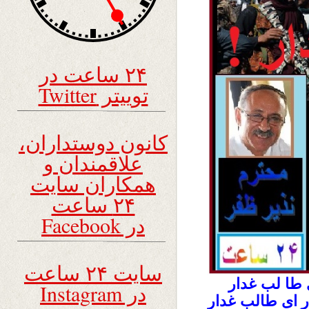
۲۴ ساعت در
توییتر Twitter
کانون دوستداران،
علاقمندان و
همکاران سایت
۲۴ ساعت
در Facebook
سایت ۲۴ ساعت
 طا لب غدار
در Instagram
 ای طالب غدار