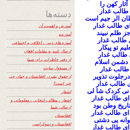
آثار کهن را
 طالب غدار
دسته‌ها
ان الر جیم است
 ای طالب غدار
آموزش و اهمیت آن
ز ظلم نبیند
آموزنده
ی طالب غدار
آموزه های دینی ، اخلاقی و اجتماعی
یم تو پیکار
ارسال نامه به مقامات افغان
ی طالب غدار
از دفتر خاطرات برای شما
ی دشمن اسلام
از مسؤول سایت
 طالب غدار
 درجلوت تذویر
ازحقوق بشردر افغانستان و جهان چی
ی طالب غدار
خبر است؟
 نی کردک شا لی
اشعار
 ای طالب غدار
اشعار ، مطالب انتخابی ، معلوماتی و
اریخ وطن بود
ارسالی شما
 ای طالب غدار
افغانستان
انه یی دشتی
افغانستان و دموکراسی
 ای طالب غدار