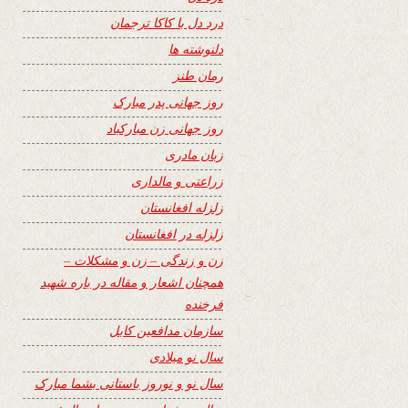
درد دل با کاکا ترجمان
دلنوشته ها
رمان طنز
روز جهانی پدر مبارک
روز جهانی زن مبارکباد
زبان مادری
زراعتی و مالداری
زلزله افغانستان
زلزله در افغانستان
زن و زندگی – زن و مشکلات –
همچنان اشعار و مقاله در باره شهید
فرخنده
سازمان مدافعین کابل
سال نو میلادی
سال نو و نوروز باستانی بشما مبارک