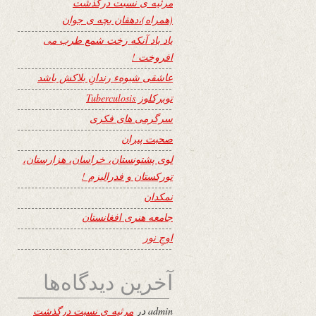
مرثیه ی نسبت درگذشت
(همراه)،دهقان بچه ی جوان
یاد باد آنکه رخت شمع طرب می
افروخت !
عاشقی شیوهء رندانِ بلاکش باشد
توبرکلوز Tuberculosis
سرگرمی های فکری
صحبت پیران
لوی پشتونستان، خراسان، هزارستان،
تورکستان و فدرالیزم !
نمکدان
جامعه هنری افغانستان
اوجِ نور
آخرین دیدگاه‌ها
admin
در
مرثیه ی نسبت درگذشت