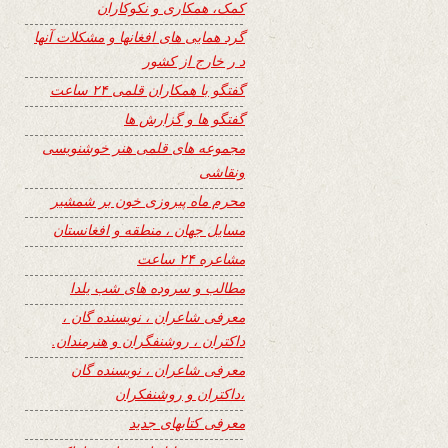
کمک، همکاری و نکوکاران
گرد همایی های افغانها و مشکلات آنها
د ر خارج از کشور
گفتگو با همکاران قلمی ۲۴ ساعت
گفتگو ها و گزارش ها
مجموعه های قلمی هنر خوشنویسی
ونقاشی
محرم ماه پیروزی خون بر شمشیر
مسایل جهان ، منطقه و افغانستان
مشاعره ۲۴ ساعت
مطالب و سروده های شب یلدا
معرفی شاعران ، نویسنده گان ،
داکتران ، روشنفگران و هنرمندان.
معرفی شاعران ، نویسنده گان
،داکتران و روشنفکران
معرفی کتابهای جدید