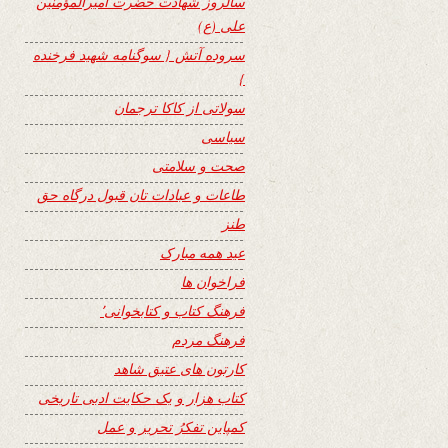
سالروز شهادت حضرت امیرالمؤمنین
علی (ع)
سروده آتش { سوگنامه شهید فرخنده
}
سولاتی از کاکا ترجمان
سیاسی
صحت و سلامتی
طاعات و عبادات تان قبول درگاه حق
طنز
عید همه مبارک
فراخوان ها
فرهنگ کتاب و کتابخوانی٬
فرهنگ مردم
کارتون های عتیق شاهد
کتاب هزار و یک حکایت ادبی تاریخی
کمپاین تفکرُ تحریر و عمل