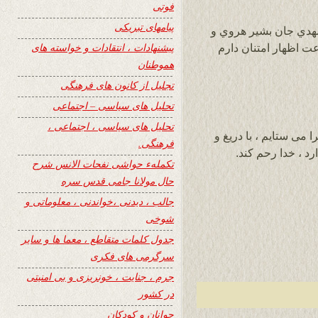
فوتی
پیامهای تبریکی
مهدي جان بشير هروي و
پیشنهادات ، انتقادات و خواسته های
هموطنان
تجلیل از کانون های فرهنگی
تحلیل های سیاسی – اجتماعی
تحلیل های سیاسی ، اجتماعی ،
می ستایم ، با دریغ و
فرهنگی.
د ، خدا رحم کند.
تکملهء حواشی نفحات الانس شرح
حال مولانا جامی قدس سره
جالب ، دیدنی ،خواندنی ، معلوماتی و
شوخی
جدول کلمات متقاطع ، معما ها و سایر
سرگرمی های فکری
جرم ، جنایت ، خونریزی و بی امنیتی
در کشور
جوانان و کودکان