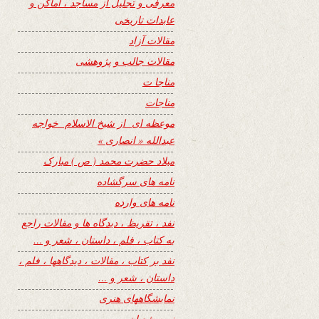
معرفی و تجلیل از مساجد ، اماکن و
عابدات تاریخی
مقالات آزاد
مقالات جالب و پژوهشی
مناجا ت
مناجات
موعظه ای از شیخ الاسلام خواجه
عبدالله « انصاری »
میلاد حضرت محمد ( ص ) مبارک
نامه های سرگشاده
نامه های وارده
نفد ، تقریظ ، دیدگاه ها و مقالات راجع
به کتاب ، فلم ، داستان ، شعر و …
نفد بر کتاب ، مقالات ، دیدگاهها ، فلم ،
داستان ، شعر و …
نمایشگاههای هنری
نیمه شعبان