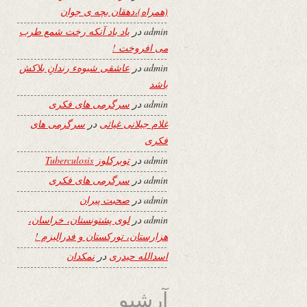
(همراه)،دهقان بچه ی جوان
admin
در
یاد باد آنکه رخت شمع طرب
می افروخت !
admin
در
عاشقی شیوهء رندانِ بلاکش
باشد
admin
در
سرگرمی های فکری
غلام جیلانی غیاثی
در
سرگرمی های
فکری
admin
در
توبرکلوز Tuberculosis
admin
در
سرگرمی های فکری
admin
در
صحبت پیران
admin
در
لوی پشتونستان، خراسان،
هزارستان، تورکستان و فدرالیزم !
اسدالله حیدری
در
نمکدان
آرشیو