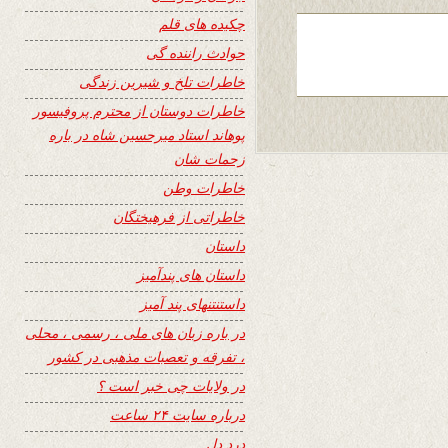
چکیده های قلم
حوادث راننده گی
خاطرات تلخ و شیرین زندگی
خاطرات دوستان از محترم پروفیسور
پوهاند استاد میرحسین شاه در باره
زحمات شان
خاطرات وطن
خاطراتی از فرهیختگان
داستان
داستان های پندآمیز
داستنتنهای پند آمیز
در باره زبان های ملی ، رسمی ، محلی
، تفرقه و تعصبات مذهبی در کشور
در ولایات چی خبر است ؟
درباره سایت ۲۴ ساعت
درد دل