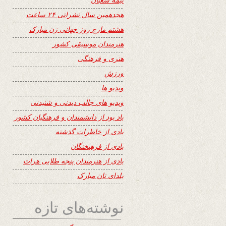
هجدهمین سال نشراتی ۲۴ ساعت
هشتم مارچ روز جهانی زن مبارک
هنرمندان موسیقی کشور
هنری و فرهنگی
ورزش
ویدیو ها
ویدیو های جالب دیدنی و شنیدنی
یاد بود از دانشمندان و فرهنگیان کشور
یادی از خاطرات گذشته
یادی از فرهیختگان
یادی از هنرمندان پنجه طلایی هرات
یلدای تان مبارک
نوشته‌های تازه