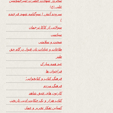
سالروز شهادت حضرت امیرالمؤمنین
علی (ع)
سروده آتش { سوگنامه شهید فرخنده
}
سولاتی از کاکا ترجمان
سیاسی
صحت و سلامتی
طاعات و عبادات تان قبول درگاه حق
طنز
عید همه مبارک
فراخوان ها
فرهنگ کتاب و کتابخوانی٬
فرهنگ مردم
کارتون های عتیق شاهد
کتاب هزار و یک حکایت ادبی تاریخی
کمپاین تفکرُ تحریر و عمل