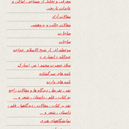
معرفی و تجلیل از مساجد ، اماکن و
عابدات تاریخی
مقالات آزاد
مقالات جالب و پژوهشی
مناجا ت
مناجات
موعظه ای از شیخ الاسلام خواجه
عبدالله « انصاری »
میلاد حضرت محمد ( ص ) مبارک
نامه های سرگشاده
نامه های وارده
نفد ، تقریظ ، دیدگاه ها و مقالات راجع
به کتاب ، فلم ، داستان ، شعر و …
نفد بر کتاب ، مقالات ، دیدگاهها ، فلم ،
داستان ، شعر و …
نمایشگاههای هنری
نیمه شعبان