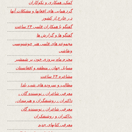
کمک، همکاری و نکوکاران
گرد همایی های افغانها و مشکلات آنها
د ر خارج از کشور
گفتگو با همکاران قلمی ۲۴ ساعت
گفتگو ها و گزارش ها
مجموعه های قلمی هنر خوشنویسی
ونقاشی
محرم ماه پیروزی خون بر شمشیر
مسایل جهان ، منطقه و افغانستان
مشاعره ۲۴ ساعت
مطالب و سروده های شب یلدا
معرفی شاعران ، نویسنده گان ،
داکتران ، روشنفگران و هنرمندان.
معرفی شاعران ، نویسنده گان
،داکتران و روشنفکران
معرفی کتابهای جدید