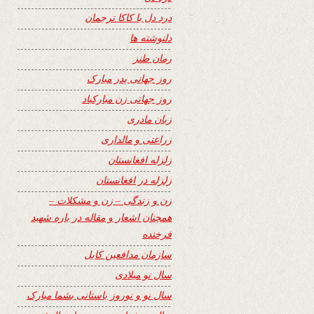
درد دل با کاکا ترجمان
دلنوشته ها
رمان طنز
روز جهانی پدر مبارک
روز جهانی زن مبارکباد
زبان مادری
زراعتی و مالداری
زلزله افغانستان
زلزله در افغانستان
زن و زندگی – زن و مشکلات –
همچنان اشعار و مقاله در باره شهید
فرخنده
سازمان مدافعین کابل
سال نو میلادی
سال نو و نوروز باستانی بشما مبارک