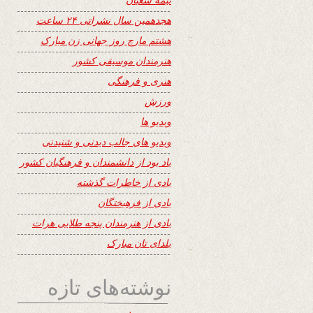
هجدهمین سال نشراتی ۲۴ ساعت
هشتم مارچ روز جهانی زن مبارک
هنرمندان موسیقی کشور
هنری و فرهنگی
ورزش
ویدیو ها
ویدیو های جالب دیدنی و شنیدنی
یاد بود از دانشمندان و فرهنگیان کشور
یادی از خاطرات گذشته
یادی از فرهیختگان
یادی از هنرمندان پنجه طلایی هرات
یلدای تان مبارک
نوشته‌های تازه