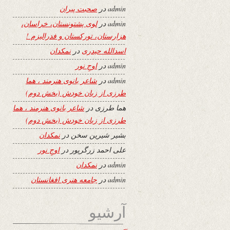
admin
در
صحبت پیران
admin
در
لوی پشتونستان، خراسان،
هزارستان، تورکستان و فدرالیزم !
اسدالله حیدری
در
نمکدان
admin
در
اوجِ نور
admin
در
شاعر بانوی هنرمند ، هما
طرزی از زبان خودش (بخش دوم)
هما طرزی
در
شاعر بانوی هنرمند ، هما
طرزی از زبان خودش (بخش دوم)
بشیر شیرین سخن
در
نمکدان
علی احمد زرگرپور
در
اوجِ نور
admin
در
نمکدان
admin
در
جامعه هنری افغانستان
آرشیو