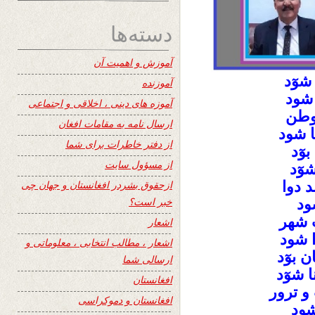
دسته‌ها
آموزش و اهمیت آن
شوٓد
آموزنده
 شود
آموزه های دینی ، اخلاقی و اجتماعی
 وطن
ارسال نامه به مقامات افغان
ا شود
از دفتر خاطرات برای شما
وٓد
از مسؤول سایت
وٓد
 دوا
ازحقوق بشردر افغانستان و جهان چی
خبر است؟
ود
ب شهر
اشعار
 شود
اشعار ، مطالب انتخابی ، معلوماتی و
 بوٓد
ارسالی شما
 شوٓد
افغانستان
و ترور
افغانستان و دموکراسی
شود