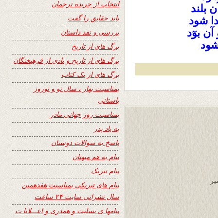
انتخاب از جریده ترجمان
 بلند
باید حقایق را گفت
ا شود
آن بوٓد
بررسی و نقد داستان
 شود
برگ های از تاریخ
برگ های از تاریخ و یادی از فرهیختگان
برگ های از یک کتاب
بمناسبت بهار ، سال نو و نوروز
باستانی
بمناسبت روز جهانی مادر
به یاد پدر
پاسخ به سوالات دوستان
پیام به هم میهنان
پیام تبریک
یر
پیام های تبریکی بمناسبت هفدهمین
سال نشراتی سایت ۲۴ ساعت
پیامها ی تسلیت و همدری و اعـــلانا ت