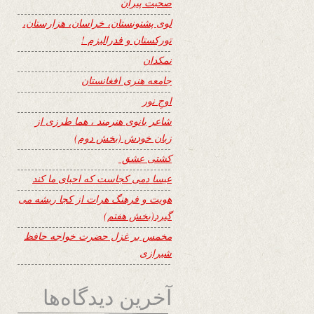
صحبت پیران
لوی پشتونستان، خراسان، هزارستان،
تورکستان و فدرالیزم !
نمکدان
جامعه هنری افغانستان
اوجِ نور
شاعر بانوی هنرمند ، هما طرزی از
زبان خودش (بخش دوم)
کشتی عشق
عیسا دمی کجاست که احیای ما کند
هویت و فرهنگ هرات از کجا ریشه می
گیرد(بخش هفتم)
مخمس بر غزل حضرت خواجه حافظ
شیرازی
آخرین دیدگاه‌ها