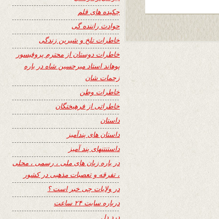
چکیده های قلم
حوادث راننده گی
خاطرات تلخ و شیرین زندگی
خاطرات دوستان از محترم پروفیسور
پوهاند استاد میرحسین شاه در باره
زحمات شان
خاطرات وطن
خاطراتی از فرهیختگان
داستان
داستان های پندآمیز
داستنتنهای پند آمیز
در باره زبان های ملی ، رسمی ، محلی
، تفرقه و تعصبات مذهبی در کشور
در ولایات چی خبر است ؟
درباره سایت ۲۴ ساعت
درد دل