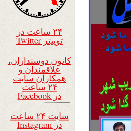
۲۴ ساعت در
توییتر Twitter
کانون دوستداران،
علاقمندان و
همکاران سایت
۲۴ ساعت
در Facebook
سایت ۲۴ ساعت
در Instagram