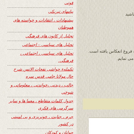
فوتی
پیامهای تبریکی
اشید
پیشنهادات ، انتقادات و خواسته های
هموطنان
تجلیل از کانون های فرهنگی
تحلیل های سیاسی – اجتماعی
روغ انعکاس یافته است.
تحلیل های سیاسی ، اجتماعی ،
می نمایم.
فرهنگی.
تکملهء حواشی نفحات الانس شرح
حال مولانا جامی قدس سره
جالب ، دیدنی ،خواندنی ، معلوماتی و
شوخی
جدول کلمات متقاطع ، معما ها و سایر
سرگرمی های فکری
جرم ، جنایت ، خونریزی و بی امنیتی
در کشور
جوانان و کودکان