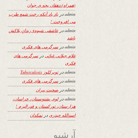
(همراه)،دهقان بچه ی جوان
admin
در
یاد باد آنکه رخت شمع طرب
می افروخت !
admin
در
عاشقی شیوهء رندانِ بلاکش
باشد
admin
در
سرگرمی های فکری
غلام جیلانی غیاثی
در
سرگرمی های
فکری
admin
در
توبرکلوز Tuberculosis
admin
در
سرگرمی های فکری
admin
در
صحبت پیران
admin
در
لوی پشتونستان، خراسان،
هزارستان، تورکستان و فدرالیزم !
اسدالله حیدری
در
نمکدان
آرشیو