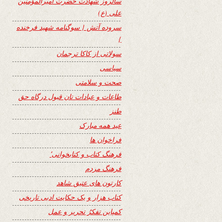
سالروز شهادت حضرت امیرالمؤمنین
علی (ع)
سروده آتش { سوگنامه شهید فرخنده
}
سولاتی از کاکا ترجمان
سیاسی
صحت و سلامتی
طاعات و عبادات تان قبول درگاه حق
طنز
عید همه مبارک
فراخوان ها
فرهنگ کتاب و کتابخوانی٬
فرهنگ مردم
کارتون های عتیق شاهد
کتاب هزار و یک حکایت ادبی تاریخی
کمپاین تفکرُ تحریر و عمل