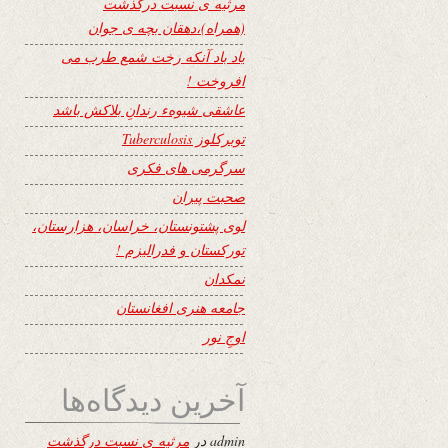
مرثیه ی نسبت درگذشت
(همراه)،دهقان بچه ی جوان
یاد باد آنکه رخت شمع طرب می
افروخت !
عاشقی شیوهء رندانِ بلاکش باشد
توبرکلوز Tuberculosis
سرگرمی های فکری
صحبت پیران
لوی پشتونستان، خراسان، هزارستان،
تورکستان و فدرالیزم !
نمکدان
جامعه هنری افغانستان
اوجِ نور
آخرین دیدگاه‌ها
admin
در
مرثیه ی نسبت درگذشت