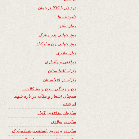
درد دل با کاکا ترجمان
دلنوشته ها
رمان طنز
روز جهانی پدر مبارک
روز جهانی زن مبارکباد
زبان مادری
زراعتی و مالداری
زلزله افغانستان
زلزله در افغانستان
زن و زندگی – زن و مشکلات –
همچنان اشعار و مقاله در باره شهید
فرخنده
سازمان مدافعین کابل
سال نو میلادی
سال نو و نوروز باستانی بشما مبارک