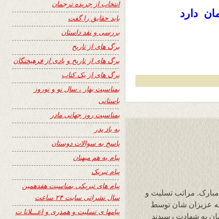
انتخاب از جریده ترجمان
ان دارد
باید حقایق را گفت
بررسی و نقد داستان
برگ های از تاریخ
برگ های از تاریخ و یادی از فرهیختگان
برگ های از یک کتاب
بمناسبت بهار ، سال نو و نوروز
باستانی
بمناسبت روز جهانی مادر
به یاد پدر
پاسخ به سوالات دوستان
پیام به هم میهنان
پیام تبریک
پیام های تبریکی بمناسبت هفدهمین
مبارک. مراتب تسلیت و
سال نشراتی سایت ۲۴ ساعت
یکه عزیزان شان توسط
پیامها ی تسلیت و همدری و اعـــلانا ت
ضان به شهادت رسیدند