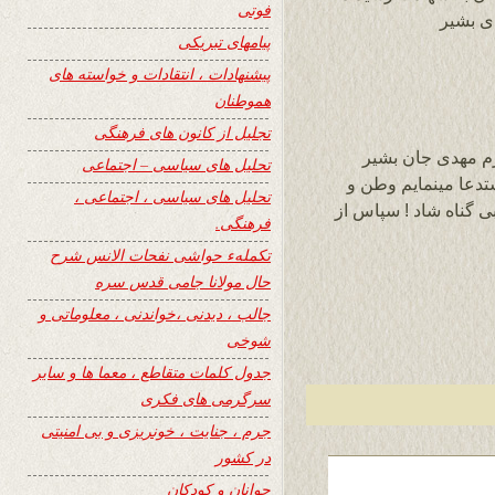
فوتی
ی بشیر
پیامهای تبریکی
پیشنهادات ، انتقادات و خواسته های
هموطنان
تجلیل از کانون های فرهنگی
رم مهدی جان بشیر
تحلیل های سیاسی – اجتماعی
تدعا مینمایم وطن و
تحلیل های سیاسی ، اجتماعی ،
ی گناه شاد ! سپاس از
فرهنگی.
تکملهء حواشی نفحات الانس شرح
حال مولانا جامی قدس سره
جالب ، دیدنی ،خواندنی ، معلوماتی و
شوخی
جدول کلمات متقاطع ، معما ها و سایر
سرگرمی های فکری
جرم ، جنایت ، خونریزی و بی امنیتی
در کشور
جوانان و کودکان