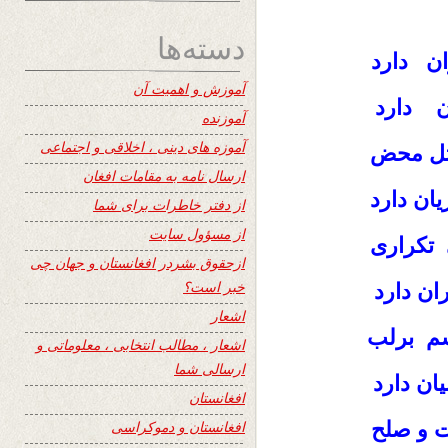
دسته‌ها
ان دارد
آموزش و اهمیت آن
ن دارد
آموزنده
آموزه های دینی ، اخلاقی و اجتماعی
قتل محض
ارسال نامه به مقامات افغان
ن دارد
از دفتر خاطرات برای شما
از مسؤول سایت
 تكرارى
ازحقوق بشردر افغانستان و جهان چی
خبر است؟
ان دارد
اشعار
سم برلب
اشعار ، مطالب انتخابی ، معلوماتی و
ارسالی شما
ان دارد
افغانستان
ت و صلح
افغانستان و دموکراسی