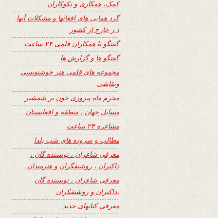
کمک، همکاری و نکوکاران
گرد همایی های افغانها و مشکلات آنها
د ر خارج از کشور
گفتگو با همکاران قلمی ۲۴ ساعت
گفتگو ها و گزارش ها
مجموعه های قلمی هنر خوشنویسی
ونقاشی
محرم ماه پیروزی خون بر شمشیر
مسایل جهان ، منطقه و افغانستان
مشاعره ۲۴ ساعت
مطالب و سروده های شب یلدا
معرفی شاعران ، نویسنده گان ،
داکتران ، روشنفگران و هنرمندان.
معرفی شاعران ، نویسنده گان
،داکتران و روشنفکران
معرفی کتابهای جدید