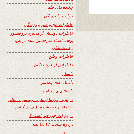
چکیده های قلم
حوادث راننده گی
خاطرات تلخ و شیرین زندگی
خاطرات دوستان از محترم پروفیسور
پوهاند استاد میرحسین شاه در باره
زحمات شان
خاطرات وطن
خاطراتی از فرهیختگان
داستان
داستان های پندآمیز
داستنتنهای پند آمیز
در باره زبان های ملی ، رسمی ، محلی
، تفرقه و تعصبات مذهبی در کشور
در ولایات چی خبر است ؟
درباره سایت ۲۴ ساعت
درد دل