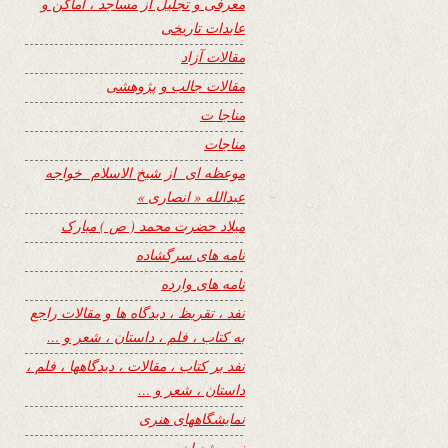
معرفی و تجلیل از مساجد ، اماکن و
عابدات تاریخی
مقالات آزاد
مقالات جالب و پژوهشی
مناجا ت
مناجات
موعظه ای از شیخ الاسلام خواجه
عبدالله « انصاری »
میلاد حضرت محمد ( ص ) مبارک
نامه های سرگشاده
نامه های وارده
نفد ، تقریظ ، دیدگاه ها و مقالات راجع
به کتاب ، فلم ، داستان ، شعر و …
نفد بر کتاب ، مقالات ، دیدگاهها ، فلم ،
داستان ، شعر و …
نمایشگاههای هنری
نیمه شعبان