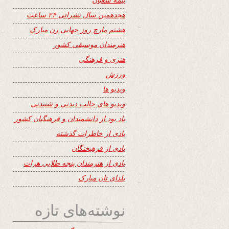
هجدهمین سال نشراتی ۲۴ ساعت
هشتم مارچ روز جهانی زن مبارک
هنرمندان موسیقی کشور
هنری و فرهنگی
ورزش
ویدیو ها
ویدیو های جالب دیدنی و شنیدنی
یاد بود از دانشمندان و فرهنگیان کشور
یادی از خاطرات گذشته
یادی از فرهیختگان
یادی از هنرمندان پنجه طلایی هرات
یلدای تان مبارک
نوشته‌های تازه