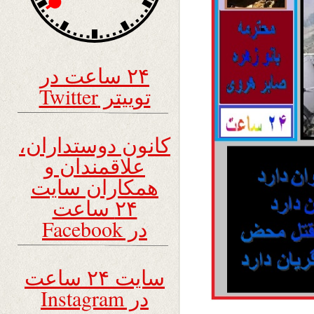
۲۴ ساعت در
توییتر Twitter
کانون دوستداران،
علاقمندان و
همکاران سایت
۲۴ ساعت
در Facebook
سایت ۲۴ ساعت
در Instagram